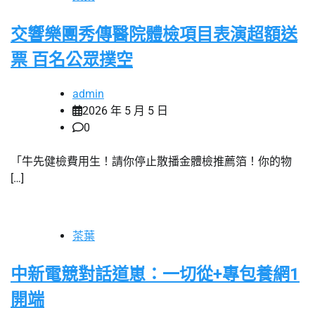
交響樂團秀傳醫院體檢項目表演超額送
票 百名公眾撲空
admin
2026 年 5 月 5 日
0
「牛先健檢費用生！請你停止散播金體檢推薦箔！你的物
[…]
茶葉
中新電競對話道崽：一切從+專包養網1
開端