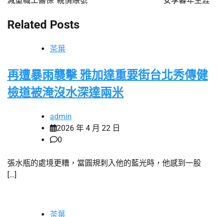
減重職工醫保“親情賬號”
安享暮年生涯
導
覽
Related Posts
茶葉
再遭暴雨襲擊 雅加達重要街台北秀傳健
檢道被淹沒水深達兩米
admin
2026 年 4 月 22 日
0
張水瓶的處境更糟，當圓規刺入他的藍光時，他感到一股
[…]
茶葉