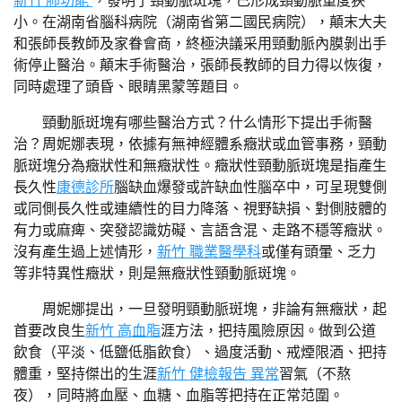
新竹 肺功能
，發明了頸動脈斑塊，已形成頸動脈重度狹
小。在湖南省腦科病院（湖南省第二國民病院），顛末大夫
和張師長教師及家眷會商，終極決議采用頸動脈內膜剝出手
術停止醫治。顛末手術醫治，張師長教師的目力得以恢復，
同時處理了頭昏、眼睛黑蒙等題目。
頸動脈斑塊有哪些醫治方式？什么情形下提出手術醫
治？周妮娜表現，依據有無神經體系癥狀或血管事務，頸動
脈斑塊分為癥狀性和無癥狀性。癥狀性頸動脈斑塊是指產生
長久性
康德診所
腦缺血爆發或許缺血性腦卒中，可呈現雙側
或同側長久性或連續性的目力降落、視野缺損、對側肢體的
有力或麻痺、突發認識妨礙、言語含混、走路不穩等癥狀。
沒有產生過上述情形，
新竹 職業醫學科
或僅有頭暈、乏力
等非特異性癥狀，則是無癥狀性頸動脈斑塊。
周妮娜提出，一旦發明頸動脈斑塊，非論有無癥狀，起
首要改良生
新竹 高血脂
涯方法，把持風險原因。做到公道
飲食（平淡、低鹽低脂飲食）、過度活動、戒煙限酒、把持
體重，堅持傑出的生涯
新竹 健檢報告 異常
習氣（不熬
夜），同時將血壓、血糖、血脂等把持在正常范圍。