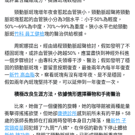
或許富含纖維成分，提醒斑塊較穩固。
頸動脈斑塊增年夜會惹起血管狹小，頸動脈超聲將頸動
脈斑塊惹起的血管狹小分為3個水平：小于50%為輕度，
50%～69%為中度，70%～99%為重度。狹小水平也給頸動
脈斑
竹科 員工健檢
塊的醫治供給根據。
周妮娜提出，經由過程頸動脈超聲檢討，假如發明了不
穩固斑塊，或許血管狹小跨越50%，應當盡快到神經外科進
一個步驟檢討，由專科大夫領導干涉、醫治；假如發明了穩
固的頸動脈斑塊，要留意按期復查，最後兩年內每半年復查
一
新竹 高血脂
次，察看斑塊有沒有增年夜、是不是穩固，
假如兩年內斑塊堅持不變，可以延伸到一年復查一次。
積極改良生涯方法，依據情形選擇藥物和手術醫治
比來，她做了一個優雅的旋轉，她的咖啡館被兩種能量
衝擊得搖搖欲墜，但她卻
康德診所
感到前所未有的平靜。58
歲的張師長教師在打麻將時發明本身目力降落，幾
新竹 子
宮頸疫苗
回犯錯了“九筒”“八條”，在伴侶的勸告下停止體檢