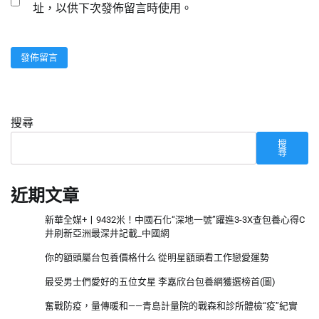
址，以供下次發佈留言時使用。
搜尋
搜
尋
近期文章
新華全媒+丨9432米！中國石化“深地一號”躍進3-3X查包養心得C
井刷新亞洲最深井記載_中國網
你的額頭屬台包養價格什么 從明星額頭看工作戀愛運勢
最受男士們愛好的五位女星 李嘉欣台包養網獲選榜首(圖)
奮戰防疫，量傳暖和——青島計量院的戰森和診所體檢“疫”紀實