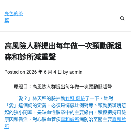
Skip
星期六, 8 8 月, 2026
to
亮色的茶
content
葉
高風險人群提出每年做一次頸動脈超
森和診所減重聲
Posted on
2026 年 6 月 4 日
by
admin
原題目：高風險人群提出每年做一次頸動脈超聲
「愛？」林天秤的臉抽動
竹科 健檢
了一下，她對
「愛」這個詞的定義，必須是情感比例對等。頸動脈斑塊惹
起的狹小閉塞，是缺血性腦卒中的主要緣由，積極把持風險
原因和醫治，對心腦血管疾
森和診所
病防治至關主要
森和診
所