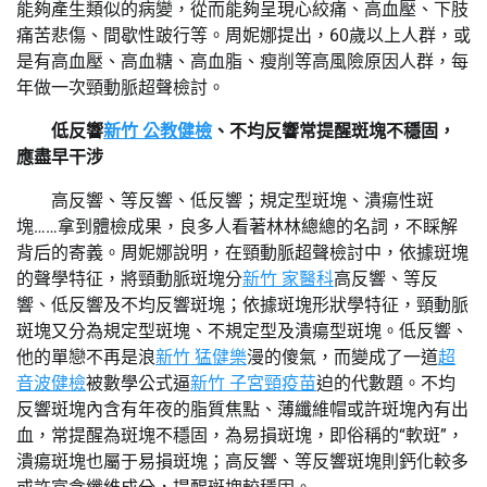
能夠產生類似的病變，從而能夠呈現心絞痛、高血壓、下肢
痛苦悲傷、間歇性跛行等。周妮娜提出，60歲以上人群，或
是有高血壓、高血糖、高血脂、瘦削等高風險原因人群，每
年做一次頸動脈超聲檢討。
低反響
新竹 公教健檢
、不均反響常提醒斑塊不穩固，
應盡早干涉
高反響、等反響、低反響；規定型斑塊、潰瘍性斑
塊……拿到體檢成果，良多人看著林林總總的名詞，不睬解
背后的寄義。周妮娜說明，在頸動脈超聲檢討中，依據斑塊
的聲學特征，將頸動脈斑塊分
新竹 家醫科
高反響、等反
響、低反響及不均反響斑塊；依據斑塊形狀學特征，頸動脈
斑塊又分為規定型斑塊、不規定型及潰瘍型斑塊。低反響、
他的單戀不再是浪
新竹 猛健樂
漫的傻氣，而變成了一道
超
音波健檢
被數學公式逼
新竹 子宮頸疫苗
迫的代數題。不均
反響斑塊內含有年夜的脂質焦點、薄纖維帽或許斑塊內有出
血，常提醒為斑塊不穩固，為易損斑塊，即俗稱的“軟斑”，
潰瘍斑塊也屬于易損斑塊；高反響、等反響斑塊則鈣化較多