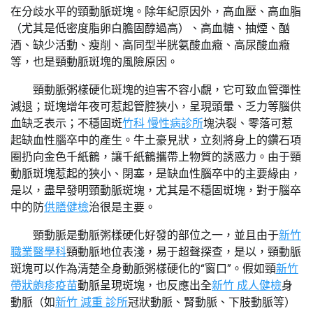
在分歧水平的頸動脈斑塊。除年紀原因外，高血壓、高血脂
（尤其是低密度脂卵白膽固醇過高）、高血糖、抽煙、酗
酒、缺少活動、瘦削、高同型半胱氨酸血癥、高尿酸血癥
等，也是頸動脈斑塊的風險原因。
頸動脈粥樣硬化斑塊的迫害不容小覷，它可致血管彈性
減退；斑塊增年夜可惹起管腔狹小，呈現頭暈、乏力等腦供
血缺乏表示；不穩固斑
竹科 慢性病診所
塊決裂、零落可惹
起缺血性腦卒中的產生。牛土豪見狀，立刻將身上的鑽石項
圈扔向金色千紙鶴，讓千紙鶴攜帶上物質的誘惑力。由于頸
動脈斑塊惹起的狹小、閉塞，是缺血性腦卒中的主要緣由，
是以，盡早發明頸動脈斑塊，尤其是不穩固斑塊，對于腦卒
中的防
供膳健檢
治很是主要。
頸動脈是動脈粥樣硬化好發的部位之一，並且由于
新竹
職業醫學科
頸動脈地位表淺，易于超聲探查，是以，頸動脈
斑塊可以作為清楚全身動脈粥樣硬化的“窗口”。假如頸
新竹
帶狀皰疹疫苗
動脈呈現斑塊，也反應出全
新竹 成人健檢
身
動脈（如
新竹 減重 診所
冠狀動脈、腎動脈、下肢動脈等）