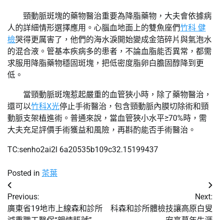
頸動脈斑塊的藥物醫治重要為降脂藥物，大夫會依據病
人的詳細情形選擇應用。心腦血地面上的雙魚座們
竹科 健
檢
哭得更厲害了，他們的海水淚開始變成金箔碎片與氣泡水
的混合液。管基本疾病多的患者，不論血脂能否異常，都需
求服用降脂藥物穩固斑塊，把低密度脂卵白膽固醇降到更
低。
當頸動脈斑塊惹起嚴重的血管狹小時，除了藥物醫治，
還可以
竹科X光
停止手術醫治，包含頸動脈內膜切除術和頸
動脈支架植進術。普通來說，當血管狹小水平≥70%時，需
大夫充足評價手術獲益和風險，再斟酌能否手術醫治。
TC:senho2ai2l 6a20535b109c32.15199437
Posted in
茶葉
文
Previous:
Next:
章
廣東省19地市上線森和診所
科森和診所體檢技讓高原白叟