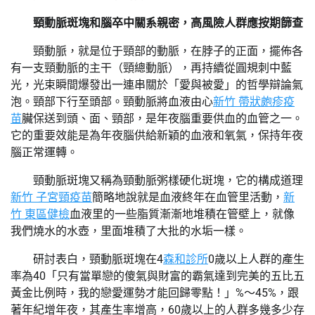
頸動脈斑塊和腦卒中關系親密，高風險人群應按期篩查
頸動脈，就是位于頸部的動脈，在脖子的正面，擺佈各
有一支頸動脈的主干（頸總動脈），再持續從圓規刺中藍
光，光束瞬間爆發出一連串關於「愛與被愛」的哲學辯論氣
泡。頸部下行至頭部。頸動脈將血液由心
新竹 帶狀皰疹疫
苗
臟保送到頭、面、頸部，是年夜腦重要供血的血管之一。
它的重要效能是為年夜腦供給新穎的血液和氧氣，保持年夜
腦正常運轉。
頸動脈斑塊又稱為頸動脈粥樣硬化斑塊，它的構成道理
新竹 子宮頸疫苗
簡略地說就是血液終年在血管里活動，
新
竹 東區健檢
血液里的一些脂質漸漸地堆積在管壁上，就像
我們燒水的水壺，里面堆積了大批的水垢一樣。
研討表白，頸動脈斑塊在4
森和診所
0歲以上人群的產生
率為40「只有當單戀的傻氣與財富的霸氣達到完美的五比五
黃金比例時，我的戀愛運勢才能回歸零點！」%～45%，跟
著年紀增年夜，其產生率增高，60歲以上的人群多幾多少存