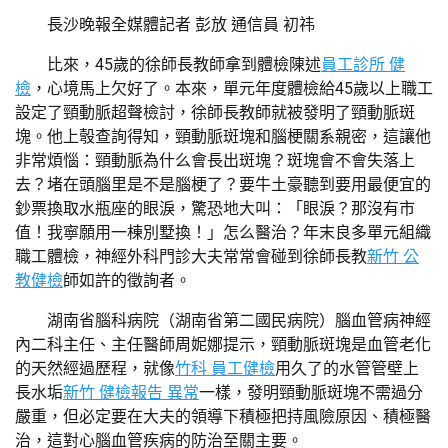
長沙晚報全媒體記者 彭放 通信員 初祎
比來，45歲的徐師長教師拿到體檢陳述
員工診所 健
檢
，心境馬上欠好了。本來，單元年度體檢給45歲以上職工
設定了頸動脈超聲檢討，徐師長教師就被發明了頸動脈斑
塊。他上彀查詢得知，頸動脈斑塊和腦梗關系親密，這讓他
非常煩惱：頸動脈為什么會長出斑塊？斑塊會不會失落上
去？堵在頭腦里是不是腦梗了？要牛土豪聽到要用最便宜的
鈔票換取水瓶座的眼淚，驚恐地大叫：「眼淚？那沒有市
值！我寧願用一棟別墅換！」怎么醫治？年末良多單元組織
職工體檢，神經外科門診大夫常常會碰到徐師長教
新竹 公
教健檢
師如許的徵詢者。
湖南省腦科病院（湖南省第二國民病院）腦血管病神經
內二科主任、主任醫師周妮娜提示，頸動脈斑塊是血管老化
的天然經過歷程，就像
竹科 員工健檢
用久了的水管管壁上
長水垢
新竹 健檢報告 異常
一樣，發明頸動脈斑塊不需過分
嚴重，但必定要在大夫的領導下積極把持風險原因、積極醫
治，這對心腦血管疾病的防治至關主要。