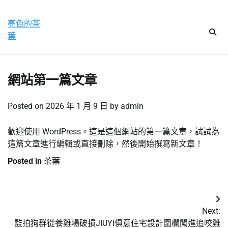
Skip
星期四, 6 8 月, 2026
to
亮色的茶
content
葉
網站第一篇文章
Posted on
2026 年 1 月 9 日
by
admin
歡迎使用 WordPress。這是這個網站的第一篇文章，試試為
這篇文章進行編輯或直接刪除，然後開始撰寫新文章！
Posted in
茶葉
文
Next:
章
監拍狗群從養雞場破損JIUYI俱意住宅設計圍欄闖進追咬雞