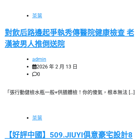
茶葉
對飲后路邊起爭執秀傳醫院健康檢查 老
漢被男人推倒送院
admin
2026 年 2 月 13 日
0
「張行動健檢水瓶一般+供膳體檢！你的傻氣，根本無法 […]
茶葉
【好評中國】509.JIUYI俱意豪宅設計8