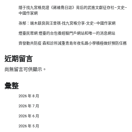
隱于找九宮格見證《蔣維喬日誌》背后的武進文獻征存社–文史–
中國作家網
孫郁：端木蕻良與汪曾祺-找九宮格分享-文史–中國作家網
煙臺民眾網 煙臺的台包養經驗門戶網站和唯一的消息網站
齊發動共防疫 森和診所減重青島年夜名路小學積極做好預防任務
近期留言
尚無留言可供顯示。
彙整
2026 年 8 月
2026 年 7 月
2026 年 6 月
2026 年 5 月