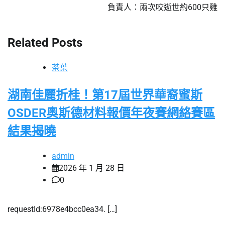
負責人：兩次咬逝世約600只雞
導
覽
Related Posts
茶葉
湖南佳麗折桂！第17屆世界華裔蜜斯
OSDER奧斯德材料報價年夜賽網絡賽區
結果揭曉
admin
2026 年 1 月 28 日
0
requestId:6978e4bcc0ea34. […]