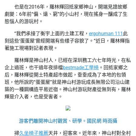
也是在2016年，羅林輝回抵家鄉神山，開端見證故鄉
劇變：6年前“偏、遠、窮”的小山村，現在搖身一釀成了生
態惱人的游玩村。
“我們承接了衡宇上面的土建工程，
ergohuman 111
此
刻這些‘蛋蛋屋’曾經開端有些樣子容貌了。”近日，羅林輝指
著施工現場對記者表現。
羅林輝是神山村人，已經在深圳務工六七年時光，在私
企上過班，也干過年夜排檔
bestmade工學椅
。回抵家鄉之
后，羅林輝從開土特產超市做起，垂垂成為了本地的包領
班，他所說的“蛋蛋屋”就是神山村游玩成長無限公司沿山建
築的一種鋼構造平易近宿。神山村游玩財產從無到有，羅林
輝是介入者，也是受害者。
游客們離開神山村觀賞、研學。
國民網 時雨攝
掃
久坐椅子推薦
天井，迎客來。近年來，神山村對全村