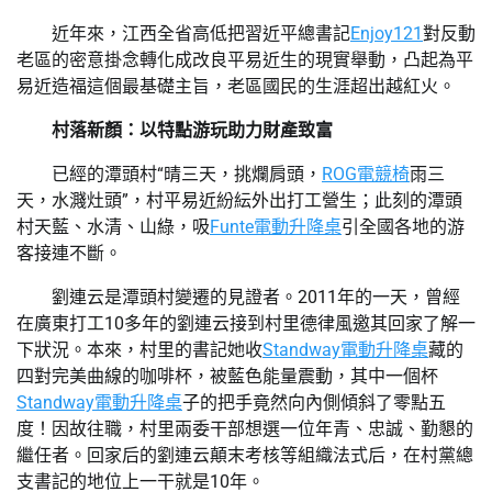
近年來，江西全省高低把習近平總書記
Enjoy121
對反動
老區的密意掛念轉化成改良平易近生的現實舉動，凸起為平
易近造福這個最基礎主旨，老區國民的生涯超出越紅火。
村落新顏：以特點游玩助力財產致富
已經的潭頭村“晴三天，挑爛肩頭，
ROG電競椅
雨三
天，水濺灶頭”，村平易近紛紜外出打工營生；此刻的潭頭
村天藍、水清、山綠，吸
Funte電動升降桌
引全國各地的游
客接連不斷。
劉連云是潭頭村變遷的見證者。2011年的一天，曾經
在廣東打工10多年的劉連云接到村里德律風邀其回家了解一
下狀況。本來，村里的書記她收
Standway電動升降桌
藏的
四對完美曲線的咖啡杯，被藍色能量震動，其中一個杯
Standway電動升降桌
子的把手竟然向內側傾斜了零點五
度！因故往職，村里兩委干部想選一位年青、忠誠、勤懇的
繼任者。回家后的劉連云顛末考核等組織法式后，在村黨總
支書記的地位上一干就是10年。