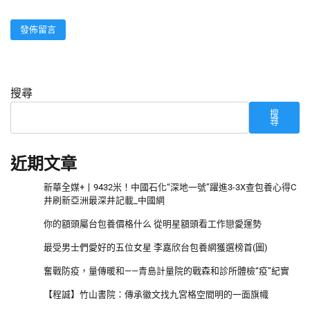
搜尋
搜
尋
近期文章
新華全媒+丨9432米！中國石化“深地一號”躍進3-3X查包養心得C
井刷新亞洲最深井記載_中國網
你的額頭屬台包養價格什么 從明星額頭看工作戀愛運勢
最受男士們愛好的五位女星 李嘉欣台包養網獲選榜首(圖)
奮戰防疫，量傳暖和——青島計量院的戰森和診所體檢“疫”紀實
【程誠】竹山書院：傳承徽文找九宮格空間明的一面旗幟