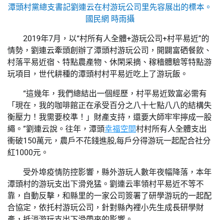
潭頭村黨總支書記劉連云在村游玩公司里先容展出的標本。
國民網 時雨攝
2019年7月，以“村所有人全體+游玩公司+村平易近”的
情勢，劉連云牽頭創辦了潭頭村游玩公司，開闢富硒餐飲、
村落平易近宿、特點農產物、休閑采摘、稼穡體驗等特點游
玩項目，世代耕種的潭頭村村平易近吃上了游玩飯。
“這幾年，我們總結出一個經歷，村平易近致富必需有
「現在，我的咖啡館正在承受百分之八十七點八八的結構失
衡壓力！我需要校準！」財產支持，還要大師牢牢擰成一股
繩。”劉連云說。往年，潭頭
幸福空間
村村所有人全體支出
衝破150萬元，農戶不花錢進股,每戶分得游玩一起配合社分
紅1000元。
受外埠疫情防控影響，縣外游玩人數年夜幅降落，本年
潭頭村的游玩支出下滑兇猛。劉連云率領村平易近不等不
靠，自動反擊，和縣里的一家公司簽署了研學游玩的一起配
合協定，依托村游玩公司，針對縣內裡小先生成長研學財
產，抵消游玩支出下滑帶來的影響。