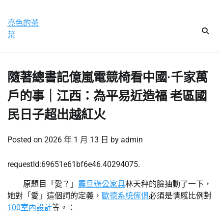
Skip
星期六, 8 8 月, 2026
to
亮色的茶
content
葉
隨著總書記億嵐電競椅看中國·千家萬
戶的事｜江西：為平易近造福 老區國
民日子超出越紅火
Posted on
2026 年 1 月 13 日
by
admin
requestId:69651e61bf6e46.40294075.
原題目「愛？」
震旦辦公家具
林天秤的臉抽動了一下，
她對「愛」這個詞的定義，
歐德系統傢俱
必須是情感比例對
100室內設計
等。：