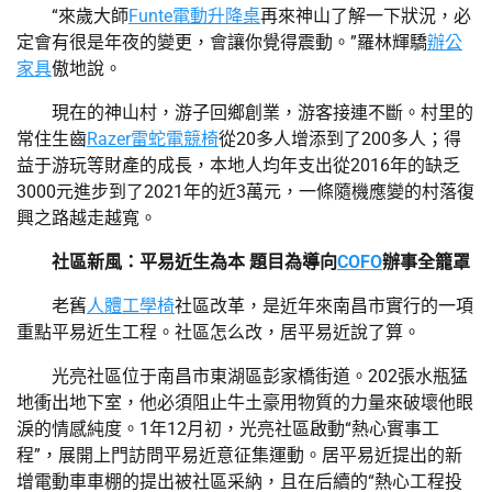
“來歲大師
Funte電動升降桌
再來神山了解一下狀況，必
定會有很是年夜的變更，會讓你覺得震動。”羅林輝驕
辦公
家具
傲地說。
現在的神山村，游子回鄉創業，游客接連不斷。村里的
常住生齒
Razer雷蛇電競椅
從20多人增添到了200多人；得
益于游玩等財產的成長，本地人均年支出從2016年的缺乏
3000元進步到了2021年的近3萬元，一條隨機應變的村落復
興之路越走越寬。
社區新風：平易近生為本 題目為導向
COFO
辦事全籠罩
老舊
人體工學椅
社區改革，是近年來南昌市實行的一項
重點平易近生工程。社區怎么改，居平易近說了算。
光亮社區位于南昌市東湖區彭家橋街道。202張水瓶猛
地衝出地下室，他必須阻止牛土豪用物質的力量來破壞他眼
淚的情感純度。1年12月初，光亮社區啟動“熱心實事工
程”，展開上門訪問平易近意征集運動。居平易近提出的新
增電動車車棚的提出被社區采納，且在后續的“熱心工程投