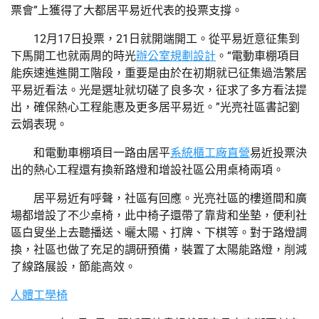
票會”上獲得了大都居平易近代表的投票支撐。
12月17日投票，21日就開端開工。從平易近意征集到
下馬開工也就兩周的時光
辦公室規劃設計
。“電動車棚項目
能疾速進進開工階段，重要是由於在初期就已征集過浩繁居
平易近看法。光是選址就切磋了良多次，征求了多方看法提
出，確保熱心工程能惠及更多居平易近。”光亮社區書記劉
云娟表現。
和電動車棚項目一路由居平
系統櫃工廠直營
易近投票決
出的熱心工程還有換新路燈和增設社區公用桌椅兩項。
居平易近有呼聲，社區有回應。光亮社區的樓道間和廣
場都增設了不少桌椅，此中椅子還帶了靠背和坐墊，便利社
區白叟坐上去聽播送、曬太陽、打牌、下棋等。對于路燈調
換，社區也做了充足的調研預備，裝置了太陽能路燈，削減
了線路展設，節能高效。
人體工學椅