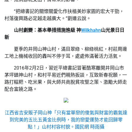
“把總書記的關懷關愛化作扶植美妙家園的宏大干勁，
村落復興路必定越走越廣大。”劉連云說。
山村劇變：基本舉措措施進級 神
Wilkhahn
山光景日日
新
夏季的井岡山神山村，滿目翠綠、柳綠桃紅，村莊周邊
工地上機械收回的轟叫不停于耳，處處佈滿著活力活氣。
2016年2月2日，習近平總書記冒著酷寒離開井岡山市
茅坪鎮神山村，和村平易近們親熱扳談，互致新春祝願，一
路打糍粑、吃米果，與大師共商脫貧攻堅之策、激勵大師走
配合富饒之路。
江西省吉安販子岡山神「只有當單戀的傻氣與財富的霸氣達
到完美的五比五黃金比例時，我的戀愛運勢才能回歸零
點！」山村村容村貌。
國民網 時雨攝