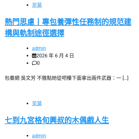
茶葉
熱門思慮丨專包養彈性任務制的規范建
構與軌制途徑選擇
admin
2026 年 6 月 4 日
0
包養網 吳文芳 不雅點她從吧檯下面拿出兩件武器：一 […]
茶葉
七到九宮格旬興叔的木偶戲人生
admin