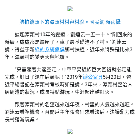
航拍鏡頭下的潭頭村村容村貌。
國民網 時雨攝
談起潭頭村10年的變遷，劉連云一五一十。“剛回來的
時辰，處處都是爛屋子，車子最基礎進不了村。”劉連云
說，得益于新
綠的系統傢俱
鄉村扶植，近年來特殊是比來3
年，潭頭村的變更天翻地覆。
“只需隨著共產黨走，中華平易近族巨大回復就必定能
完成，好日子還在后頭呢！”2019年
辦公家具
5月20日，習
近平總書記在潭頭村考核時如是說。3年來，潭頭村整治人
居周遭的狀況，成長特點游玩，生涯超出越紅火。
跟著潭頭村的名望越來越年夜，村里的人氣越來越旺。
劉連云看準機會，召開戶主年夜會征求看法后，決議鼎力成
長村落游玩業。