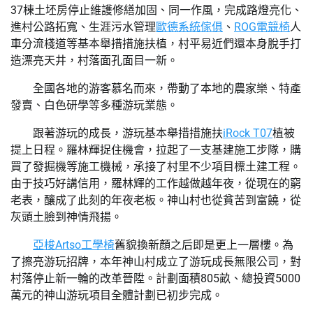
37棟土坯房停止維護修繕加固、同一作風，完成路燈亮化、
進村公路拓寬、生涯污水管理
歐德系統傢俱
、
ROG電競椅
人
車分流棧道等基本舉措措施扶植，村平易近們還本身脫手打
造漂亮天井，村落面孔面目一新。
全國各地的游客慕名而來，帶動了本地的農家樂、特產
發賣、白色研學等多種游玩業態。
跟著游玩的成長，游玩基本舉措措施扶
iRock T07
植被
提上日程。羅林輝捉住機會，拉起了一支基建施工步隊，購
買了發掘機等施工機械，承接了村里不少項目標土建工程。
由于技巧好講信用，羅林輝的工作越做越年夜，從現在的窮
老表，釀成了此刻的年夜老板。神山村也從貧苦到富饒，從
灰頭土臉到神情飛揚。
亞梭Artso工學椅
舊貌換新顏之后即是更上一層樓。為
了擦亮游玩招牌，本年神山村成立了游玩成長無限公司，對
村落停止新一輪的改革晉陞。計劃面積805畝、總投資5000
萬元的神山游玩項目全體計劃已初步完成。