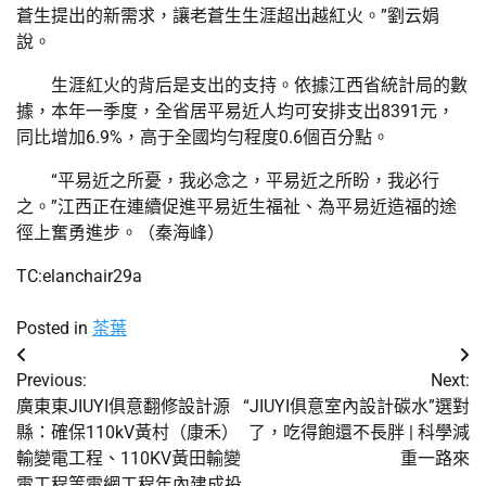
蒼生提出的新需求，讓老蒼生生涯超出越紅火。”劉云娟
說。
生涯紅火的背后是支出的支持。依據江西省統計局的數
據，本年一季度，全省居平易近人均可安排支出8391元，
同比增加6.9%，高于全國均勻程度0.6個百分點。
“平易近之所憂，我必念之，平易近之所盼，我必行
之。”江西正在連續促進平易近生福祉、為平易近造福的途
徑上奮勇進步。（秦海峰）
TC:elanchair29a
Posted in
茶葉
文
Previous:
Next:
章
廣東東JIUYI俱意翻修設計源
“JIUYI俱意室內設計碳水”選對
縣：確保110kV黃村（康禾）
了，吃得飽還不長胖 | 科學減
導
輸變電工程、110KV黃田輸變
重一路來
覽
電工程等電網工程年內建成投