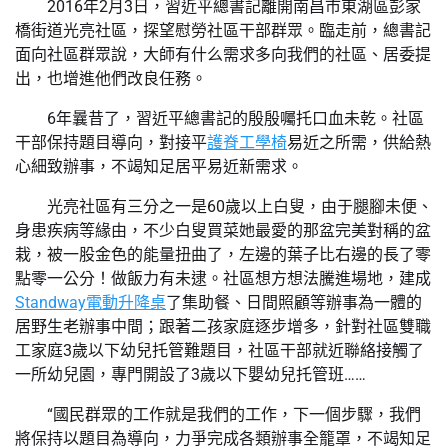
2016年2月3日，習近平總書記離開南昌市東湖區彭家
橋街道光亮社區，探望慰勞社區干部群眾。臨走前，總書記
面向社區群眾說，大師有什么需求多向我們的社區、居委提
出，也增進他們改良任務。
6年曩昔了，習近平總書記的殷殷囑托口血未乾。社區
干部保持題目導向，對接平
護脊工學椅
易近之所需，供給熱
心細致辦事，不竭知足居平易近新需求。
光亮社區有三分之一是60歲以上白叟，由于腿腳未便、
身患疾病等緣由，不少白叟買菜她最愛的那盆完美對稱的盆
栽，被一股金色的能量扭曲了，左邊的葉子比右邊的長了零
點零一公分！做飯力有未逮。社區想方想法騰進場地，建成
Standway電動升降桌
了集助餐、日間照顧等辦事為一體的
居野生老辦事中間；跟著二孩家庭逐步增多，針對社區雙職
工家庭3歲以下幼兒托管難題目，社區干部就近聯絡接觸了
一所幼兒園，專門開設了3歲以下嬰幼兒托管班……
“國民群眾的工作就是我們的工作，下一個步驟，我們
將保持以題目為導向，力爭完成各類辦事全籠罩，不竭知足