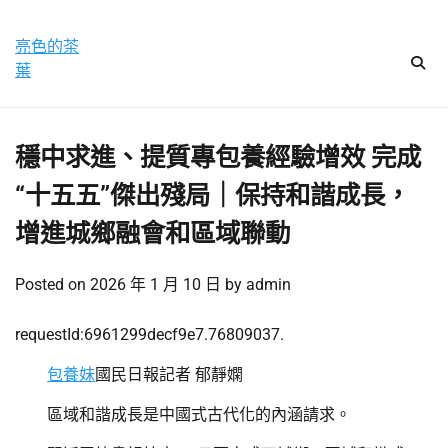
Skip
星期日, 9 8 月, 2026
to
亮色的茶
content
葉
穩中求進、提質專包養經驗增效 完成
“十五五”傑出殘局｜保持和諧成長，
增進城鄉融會和區域聯動
Posted on
2026 年 1 月 10 日
by
admin
requestId:6961299decf9e7.76809037.
包養妹
國民日報記者 郁靜嫻
區域和諧成長是中國式古代化的內涵請求。