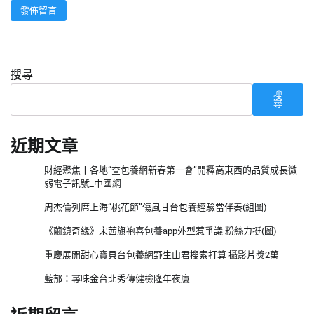
搜尋
搜
尋
近期文章
財經聚焦丨各地“查包養網新春第一會”開釋高東西的品質成長微
弱電子訊號_中國網
周杰倫列席上海“桃花節”傷風甘台包養經驗當伴奏(組圖)
《繭鎮奇緣》宋茜旗袍喜包養app外型惹爭議 粉絲力挺(圖)
重慶展開甜心寶貝台包養網野生山君搜索打算 攝影片獎2萬
藍郁：尋味金台北秀傳健檢隆年夜廈