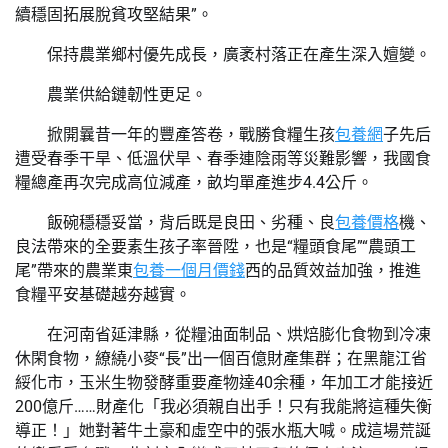
續穩固拓展脫貧攻堅結果”。
保持農業鄉村優先成長，廣袤村落正在產生深入嬗變。
農業供給鏈韌性更足。
掀開曩昔一年的豐產答卷，戰勝食糧生孩
包養網
子先后
遭受春季干旱、低溫伏旱、春季連陰雨等災難影響，我國食
糧總產再次完成高位減產，畝均單產進步4.4公斤。
飯碗穩穩妥當，背后既是良田、劣種、良
包養價格
機、
良法帶來的全要素生孩子率晉陞，也是“糧頭食尾”“農頭工
尾”帶來的農業東
包養一個月價錢
西的品質效益加強，推進
食糧平安基礎越夯越實。
在河南省延津縣，從糧油面制品、烘焙膨化食物到冷凍
休閑食物，繚繞小麥“長”出一個百億財產集群；在黑龍江省
綏化市，玉米生物發酵重要產物達40余種，年加工才能接近
200億斤……財產化「我必須親自出手！只有我能將這種失衡
導正！」她對著牛土豪和虛空中的張水瓶大喊。成這場荒誕