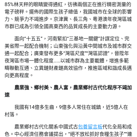
85%林天秤的眼睛變得通紅，彷彿兩個正在進行精密測量的
電子磅秤。擺佈的國際生孩子總值，我國城市在全球的影響
力、競爭力不竭進步。京津冀、長三角、粵港澳年夜灣區城
市群已成為引領全國高東西的品質成長的主要動力源。
面向“十五五”，河南緊扣“三基地一關鍵”計謀定位、完
美省際一起配合機制；山東強化與沿黃中間城市及城市群交
通一起配合；廣東發布更多“灣區尺度”“灣區認證”，晉陞年
夜灣區市場一體化程度……以城市群為主要載體，增進多範
疇聯動互通、立異鏈財產鏈高效協作，推進區域和諧成長邁
向更高程度。
農業強、鄉村美、農人富，農業鄉村古代化程序不竭加
速
我國有14億多生齒，9億多人常住在城鎮，近5億人在
村落。
農業鄉村古代化關系中國式古
包養留言板
代化全局和成
色。中心經濟任務會議提出，“絕不放松抓好食糧生孩子”“連