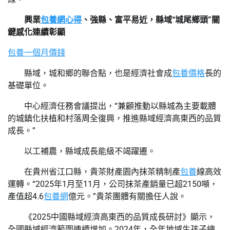
興業
包養網心得
、強縣、富平易近，縣域“城尾鄉頭”關
鍵感化連續彰顯
包養一個月價錢
縣域，城和鄉的聯合點，也是經濟社會成
包養價格
長的
基礎單位。
中心經濟任務會議提出，“兼顧推動以縣城為主要載體
的城鎮化扶植和村落周全復興，推進縣域經濟高東西的品質
成長。”
以工補農，縣域成長能級不竭躍遷。
在貴州省江口縣，貴茶財產園內抹茶精制產
包養
線高效
運轉。“2025年1月至11月，公司抹茶產銷量已超2150噸，
產值超4.6
包養網
億元。”貴茶團體有關擔任人說。
《2025中國縣域經濟高東西的品質成長研討》顯示，
全國縣域經濟範圍連續增加。2024年，全年地域生孩子總