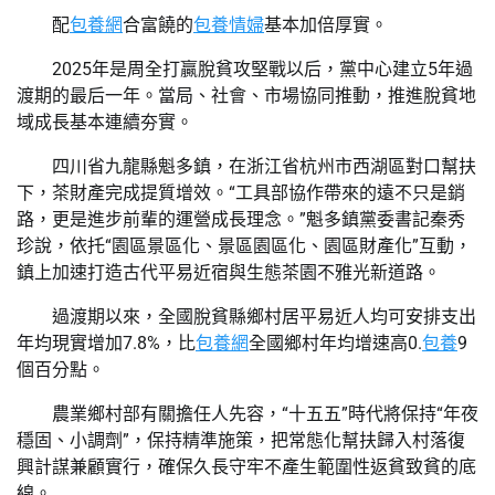
配
包養網
合富饒的
包養情婦
基本加倍厚實。
2025年是周全打贏脫貧攻堅戰以后，黨中心建立5年過
渡期的最后一年。當局、社會、市場協同推動，推進脫貧地
域成長基本連續夯實。
四川省九龍縣魁多鎮，在浙江省杭州市西湖區對口幫扶
下，茶財產完成提質增效。“工具部協作帶來的遠不只是銷
路，更是進步前輩的運營成長理念。”魁多鎮黨委書記秦秀
珍說，依托“園區景區化、景區園區化、園區財產化”互動，
鎮上加速打造古代平易近宿與生態茶園不雅光新道路。
過渡期以來，全國脫貧縣鄉村居平易近人均可安排支出
年均現實增加7.8%，比
包養網
全國鄉村年均增速高0.
包養
9
個百分點。
農業鄉村部有關擔任人先容，“十五五”時代將保持“年夜
穩固、小調劑”，保持精準施策，把常態化幫扶歸入村落復
興計謀兼顧實行，確保久長守牢不產生範圍性返貧致貧的底
線。