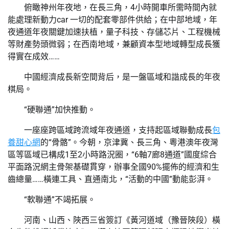
俯瞰神州年夜地，在長三角，4小時開車所需時間內就
能處理新動力car 一切的配套零部件供給；在中部地域，年
夜通道年夜關鍵加速扶植，量子科技、存儲芯片、工程機械
等財產勢頭微弱；在西南地域，兼顧資本型地域轉型成長獲
得實在成效……
中國經濟成長新空間背后，是一盤區域和諧成長的年夜
棋局。
“硬聯通”加快推動。
一座座跨區域跨流域年夜通道，支持起區域聯動成長
包
養甜心網
的“骨骼”。今朝，京津冀、長三角、粵港澳年夜灣
區等區域已構成1至2小時路況圈，“6軸7廊8通道”國度綜合
平面路況網主骨架基礎貫穿，辦事全國90%擺佈的經濟和生
齒總量……橫連工具、直通南北，“活動的中國”動能彭湃。
“軟聯通”不竭拓展。
河南、山西、陜西三省簽訂《黃河道域（豫晉陜段）橫