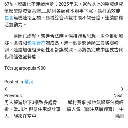
67%，城鎮化率連續進步；2025年末，90%以上的縣域建成
慎密型縣域醫共體……隨同各類資本辦事下沉，縣村落效能
包養
無機連接互補，縣域綜合承載才能不竭晉陞，連續開釋
活氣動力。
藍圖已繪就，奮進合法時。保持體系思想，周全推動城
鄉、區域和
包養合約
諧成長，進一個步驟通順工農城鄉輪
迴，連續加強經濟韌性和計謀縱深，必將為完成中國式古代
化積儲強盛勢能。
TC:sugarpopular900
Posted in
茶葉
文
Previous:
Next:
章
男人夢游跳下3樓致多處骨
鄉村賽事 接地氣聚臺包養經
折，當JIUYI俱意住宅設計事
驗人氣（關注基層體育）_中
導
人：醒來在空中
國網
覽