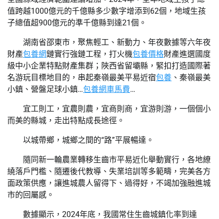
值跨越1000億元的千億縣多少數字增添到62個，地域生孩
子總值超900億元的準千億縣到達21個。
湖南省邵東市，聚焦輕工、新動力、年夜數據等六年夜
財產
包養網
鏈實行強鏈工程，打火機
包養價格
財產進選國度
級中小企業特點財產集群；陜西省留壩縣，緊扣打造國際著
名游玩目標地目的，串起秦嶺最美平易近宿
包養
、秦嶺最美
小鎮、營盤足球小鎮…
包養網車馬費
…
宜工則工，宜農則農，宜商則商，宜游則游，一個個小
而美的縣城，走出特點成長途徑。
以城帶鄉，城鄉之間的“路”平展暢達。
隨同新一輪農業轉移生齒市平易近化舉動實行，各地繚
繞落戶門檻、隨遷後代教導、失業培訓等多範疇，完美各方
面政策供應，讓進城農人留得下、過得好，不竭加強融進城
市的回屬感。
數據顯示，2024年底，我國常住生齒城鎮化率到達