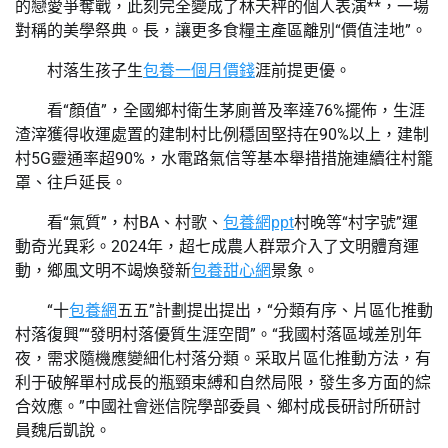
的戀愛爭奪戰，此刻完全變成了林天秤的個人表演**，一場
對稱的美學祭典。長，讓更多食糧主產區離別“價值洼地”。
村落生孩子生
包養一個月價錢
涯前提更優。
看“顏值”，全國鄉村衛生茅廁普及率達76%擺佈，生涯
渣滓獲得收運處置的建制村比例穩固堅持在90%以上，建制
村5G靈通率超90%，水電路氣信等基本舉措措施連續往村籠
罩、往戶延長。
看“氣質”，村BA、村歌、
包養網ppt
村晚等“村字號”運
動奇光異彩。2024年，超七成農人群眾介入了文明體育運
動，鄉風文明不竭煥發新
包養甜心網
景象。
“十
包養網
五五”計劃提出提出，“分類有序、片區化推動
村落復興”“發明村落優質生涯空間”。“我國村落區域差別年
夜，需求隨機應變細化村落分類。采取片區化推動方法，有
利于破解單村成長的瓶頸束縛和自然局限，發生多方面的綜
合效應。”中國社會迷信院學部委員、鄉村成長研討所研討
員魏后凱說。