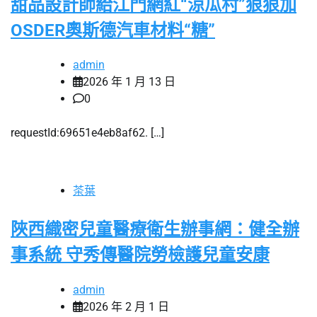
甜品設計師給江門網紅“涼瓜村”狠狠加
OSDER奧斯德汽車材料“糖”
admin
2026 年 1 月 13 日
0
requestId:69651e4eb8af62. […]
茶葉
陜西織密兒童醫療衛生辦事網：健全辦
事系統 守秀傳醫院勞檢護兒童安康
admin
2026 年 2 月 1 日