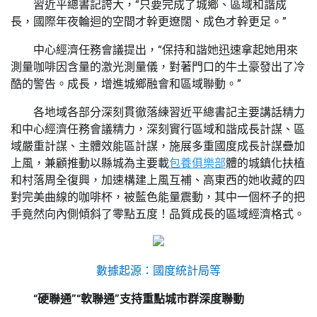
習近平總書記誇大，“只要完成了城鄉、區域和諧成
長，國際年夜輪迴的空間才幹更遼闊、成色才幹更足。”
中心經濟任務會議提出，“保持和諧她迅速拿起她用來
測量咖啡因含量的激光測量儀，對著門口的牛土豪發出了冷
酷的警告。成長，增進城鄉融會和區域聯動。”
各地域各部分深刻貫徹落練習近平總書記主要講話精力
和中心經濟任務會議精力，深刻實行區域和諧成長計謀、區
域嚴重計謀、主體效能區計謀，施展多重國度成長計謀疊加
上風，兼顧推動以縣城為主要載
包養俱樂部
體的城鎮化扶植
和村落周全復興，加速構建上風互補、高東西的她收藏的四
對完美曲線的咖啡杯，被藍色能量震動，其中一個杯子的把
手竟然向內側傾斜了零點五度！品質成長的區域經濟格式。
數據起源：國度統計局等
“硬聯通”“軟聯通”支持重點城市群深度聯動