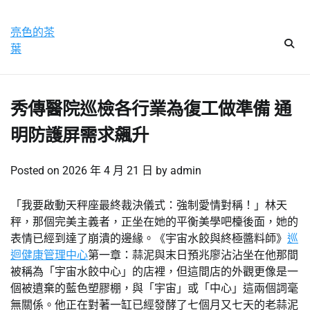
Skip
星期五, 7 8 月, 2026
to
亮色的茶
content
葉
秀傳醫院巡檢各行業為復工做準備 通
明防護屏需求飆升
Posted on
2026 年 4 月 21 日
by
admin
「我要啟動天秤座最終裁決儀式：強制愛情對稱！」林天
秤，那個完美主義者，正坐在她的平衡美學吧檯後面，她的
表情已經到達了崩潰的邊緣。《宇宙水餃與終極醬料師》
巡
迴健康管理中心
第一章：蒜泥與末日預兆廖沾沾坐在他那間
被稱為「宇宙水餃中心」的店裡，但這間店的外觀更像是一
個被遺棄的藍色塑膠棚，與「宇宙」或「中心」這兩個詞毫
無關係。他正在對著一缸已經發酵了七個月又七天的老蒜泥