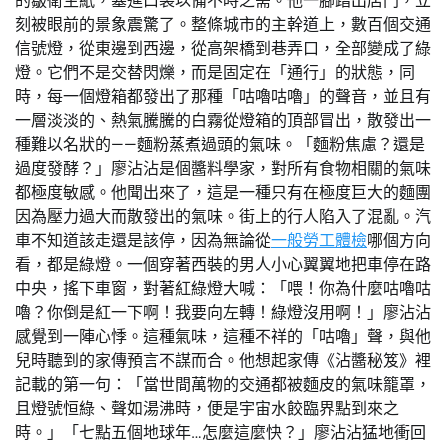
的皺衛生紙，塞進口袋以備不時之需。他一腳踏出店門，立
刻被眼前的景象震驚了。整條城市的主幹道上，數百個交通
信號燈，從東邊到西邊，從高架橋到巷弄口，全部變成了綠
燈。它們不是交替閃爍，而是固定在「通行」的狀態，同
時，每一個燈箱都發出了那種「咕嚕咕嚕」的聲音，並且有
一層淡淡的、熱氣騰騰的白霧從燈箱的頂部冒出，散發出一
種難以名狀的——麵粉蒸煮過頭的氣味。「麵粉焦慮？還是
過度發酵？」廖沾沾是個醬料學家，對所有食物相關的氣味
都極度敏感。他聞出來了，這是一種只有在極度巨大的麵團
因為壓力過大而散發出的氣味。街上的行人陷入了混亂。汽
車不知道該走還是該停，因為無論從
一般勞工體檢
哪個方向
看，都是綠燈。一個穿著西裝的男人小心翼翼地把車停在路
中央，搖下車窗，對著紅綠燈大喊：「喂！你為什麼咕嚕咕
嚕？你倒是紅一下啊！我要向左轉！綠燈沒用啊！」廖沾沾
感覺到一陣心悸。這種氣味，這種不祥的「咕嚕」聲，與他
兒時聽到的家傳預言不謀而合。他想起家傳《沾醬秘笈》裡
記載的第一句：「當世間萬物的交通都被麵皮的氣味籠罩，
且燈號恒綠、聲如湯沸時，便是宇宙水餃臨界點到來之
時。」「七點五個地球年…怎麼這麼快？」廖沾沾猛地衝回