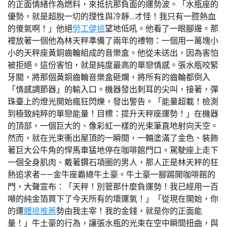
的正面情緒作為燃料，來抵抗那負面的運勢波。「水瓶座的
優勢，就是超脫一切的理性與冷靜…才怪！我只有一腔熱血
的傻氣啊！」他絕
勞工健檢
望地低吼。他看了一眼腳邊。那
裡放著一個他為林天秤準備了兩年的禮物：一個用一萬塊小
小的天秤座黃銅齒輪組成的音樂盒。他從未送出，因為害怕
被拒絕。這份害怕，就是純度最高的單戀情感。張水瓶咬緊
牙關，將那個黃銅齒輪音樂盒砸爛，將所有的齒輪都倒入
「情感調節器」的輸入口。機器發出刺耳的尖叫，接著，彈
珠臺上的燈光開始瘋狂閃爍，發出警告。「能量超載！檢測
到極致純粹的單戀能量！目標：提升天秤座運勢！」在機器
的頂部，一個巨大的、像彩虹一樣的光束筆直地射向天空。
然而，就在光束衝出屋頂的一瞬間，一輛塗滿了金色、裝飾
著巨大公牛角的悍馬車猛地停在咖啡館門口。駕駛座上走下
一個全身肌肉、戴著鑽石項圈的男人，那人正是林天秤的狂
熱追求者——金牛座霸總牛土豪。牛土豪一腳踢開咖啡館的
門，大聲宣布：「天秤！別管那什麼負運勢！我已經用一百
噸的純金箔買下了今天所有的壞運氣！」「從現在開始，你
的運
體檢推薦
勢由我主宰！我的金錢，就是你的正面能
量！」牛土豪的行為，讓張水瓶的光束在空中瞬間扭曲，與