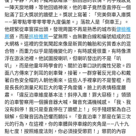
復了平靜，只剩下獨角獸雕像一臉困惑的表情。何手殘感覺
一陣天旋地轉，等他回過神來，他的車子竟然垂直停在一個
貼滿了巨大獎狀的牆壁上。獎狀上寫著：「完美倒車入庫獎
——第零點零零零零零九度偏差。」落款人是「倒車王」。
他趕緊從車窗探出頭，發現周圍不再是熟悉的城市街
健檢推
薦
道，而是
巡檢推薦
一望無際、由無數白線和編號組成的巨
大網格。這裡的空氣聞起來像是新買的輪胎和劣質香水的混
合物，而重力似乎是隨機變化的，有時感覺很重，有時像漂
浮在游泳池裡。他試圖按喇叭，但喇叭發出的不是「叭
叭」，而是他童年時學會的、關於泊車口訣的魔性兒歌。四
面八方傳來了刺耳的剎車聲，接著，一群穿著反光背心和戴
著白色安全帽的人朝他衝來。這些人手裡拿的不是警棍，而
是長長的測量尺和巨大的電子角度儀，臉上的表情極度嚴
肅。「違反泊車維度基本法！斜停入庫！罪大惡極！」領頭
的泊車警察用一個擴音器大喊，聲音充滿機械感。「我、我
沒有斜停！我只是垂直停在了牆壁上！」何手殘趕緊為自己
辯解，但聲音因為恐懼而顫抖。「垂直泊車？那是在第三次
元的行為，在這裡，你的車體與停車線的夾角是——八十九
點七度！按照維度法則，你必須接受懲罰！」懲罰的內容