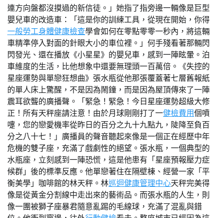
連方向盤都沒摸過的新信徒。」她指了指旁邊一輛像是巨型
嬰兒車的改造車：「這是你的訓練工具，從現在開始，你得
一般勞工身體健康檢查
學會如何在零點零零一秒內，將這輛
車精準停入對面的針眼大小的車位裡。」何手殘看著那輛閃
閃發光、還在播放《小星星》的嬰兒車，感到一陣眩暈。泊
車維度的生活，比他想象中還要無理頭一百萬倍。《失控的
星座運勢與單戀狂想曲》張水瓶從他那張覆蓋著七層舊報紙
的單人床上驚醒，不是因為鬧鐘，而是因為屋頂傳來了一陣
震耳欲聾的廣播聲。「緊急！緊急！今日星座運勢超級大修
正！所有天秤座請注意！由於月球剛剛打了一
健檢費用
個噴
嚏，您的戀愛機率從昨日的百分之九十九點九，陡降至負百
分之八十七！」廣播員的聲音聽起來像是一個正在經歷中年
危機的雙子座，充滿了戲劇性的絕望。張水瓶，一個典型的
水瓶座，立刻感到一陣恐慌，這是他患有「星座預報壓力症
候群」後的標準反應。他單戀著住在隔壁棟、經營一家「平
衡美學」咖啡館的林天秤。林
巡迴健康管理中心
天秤完美得
像是從黃金分割線中走出來的藝術品。而張水瓶的人生，則
像一團被獅子座暴君隨意亂踢的毛線球，充滿了混亂與錯