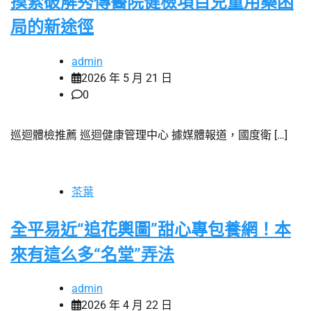
摸索破解秀傳醫院健檢項目兒童用藥困
局的新途徑
admin
2026 年 5 月 21 日
0
巡迴體檢推薦 巡迴健康管理中心 據媒體報道，國度衛 […]
茶葉
全平易近“追花輿圖”甜心專包養網！本
來有這么多“名堂”弄法
admin
2026 年 4 月 22 日