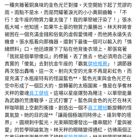
一種夾雜著銅臭味的金色光芒對撞。天空開始下起了荒謬的
雨。雨點不是水，而是閃耀著淚光的小小黃銅齒輪。「不
行！金牛座的物質力量太強了！我的單戀被汙染了！」張水
瓶大喊。他知道，如果牛土豪的物質力量勝出，林天秤將會
被困在一個充滿金錢和俗氣的虛假愛情裡，而他將永遠失去
機會。張水瓶看向那機器，還剩下最後一個可以輸入的「情
緒燃料」口。他迅速撕下了貼在他背後衣領上，那張寫著
「我就是個單戀傻瓜」的標籤，丟了進去。他必須用自己最
真實的「傻氣」去對抗金牛座的「霸氣
健檢推薦
」！調節器
再次發出轟鳴，這一次，射向天空的光束不再是彩虹色，而
是充滿了水瓶座特有的怪誕藍色**。藍色光束與金色光芒在
空中形成了一個巨大的、旋轉著的太極圖案，像是在爭奪林
天秤的靈魂
員工健檢
。這場以星座運勢為賭注、以單戀能量
為武器的荒唐戰爭，正式打響了。藍色與金色的光芒在林天
秤咖啡館上空劇烈衝撞，創造出一個不
員工體檢
斷旋轉的怪
異氣旋。她的目的是**「讓兩個極端同時停止，達到零的境
界」。圓規刺中藍光，光束瞬間爆發出一連串關於「愛與被
愛」的哲學辯論氣泡。林天秤的眼睛變得通紅，彷彿兩個正