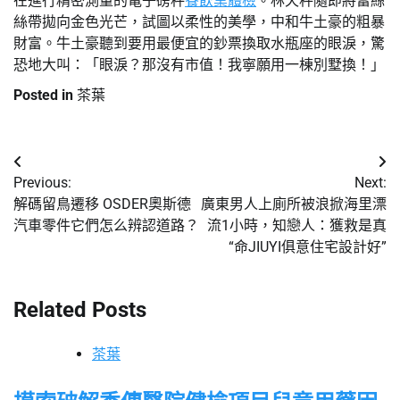
在進行精密測量的電子磅秤
餐飲業體檢
。林天秤隨即將蕾絲
絲帶拋向金色光芒，試圖以柔性的美學，中和牛土豪的粗暴
財富。牛土豪聽到要用最便宜的鈔票換取水瓶座的眼淚，驚
恐地大叫：「眼淚？那沒有市值！我寧願用一棟別墅換！」
Posted in
茶葉
文
Previous:
Next:
章
解碼留鳥遷移 OSDER奧斯德
廣東男人上廁所被浪掀海里漂
汽車零件它們怎么辨認道路？
流1小時，知戀人：獲救是真
導
“命JIUYI俱意住宅設計好”
覽
Related Posts
茶葉