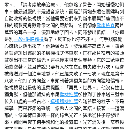
零。」「請考慮放棄治療。」他忽略了警告，開始緩慢地倒
車。他最討厭的不是語音系統，而是那兩塊永遠在關鍵時刻
自動收折的後視鏡。當他需要它們來判斷車體與那座價值不
菲的銅製獨角獸雕像之間的距離時，它們卻像
健康檢查
兩片
羞澀的耳朵一樣，優雅地縮了回去。同時發出低語：「你還
是別
一般+供膳體檢
看了，反正你也停不好。」何手殘感覺
心臟快要跳出來了。他轉頭看去，發現那座高聳入雲、覆蓋
著鏽跡斑斑鐵網的多層機械式停車塔，正在那片窄巷的盡頭
散發出不正常的綠光。這棟停車塔是個異類，它的三號車位
始終空著，並且傳說只要有人敢在它面前失敗十八次，就會
被傳送到一個泊車地獄。他已經失敗了十七次。現在是第十
八次。他打了方向盤，車頭朝著銅獨角獸的方向猛地偏轉。
後視鏡發出最後的溫柔提醒：「再見，世界。」他沒有撞上
獨角獸，但他那顫抖的車尾
健檢推薦
卻擦到了停車塔三號車
位入口處的一根古老、
巡迴體檢推薦
佈滿苔蘚的柱子。不是
撞擊，而是輕柔的碰觸，像戀人之間的耳語。接著，一道濃
郁的、像薄荷口香糖一樣的綠色光芒。猛地從柱子爆發出
來，瞬間吞噬了何手殘和他的掀背車。光芒消失後，窄巷恢