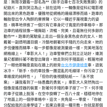
是：無限次觀看一部名為**《新手泊車七百次失敗集錦》的
紀錄片，直到哭泣為止。就在這時，一輛像是從科幻電影裡
開出來的黑色跑車，優雅地從網格的邊緣漂移而過。跑車的
輪胎發出令人陶醉的摩擦聲，它以一種近乎蔑視重力的姿
態，精準地停進了一個只有它車身尺寸寬度的停車格中。那
泊車的過程就像一場舞蹈，流暢、完美，且毫無任何多餘的
動作**。跑車的駕駛座上走出一個全身黑色皮衣的女人，她
戴著一副透明護目鏡，冷酷地朝著何手殘的方向走來。她的
步伐優雅而精準，每一步都像是被測量過一樣，完美地落在
網格線上。「車影大人！」泊車警察們立刻立正站好，連測
量尺都顫抖著不敢發出聲音。她走到何手殘面前，輕蔑地掃
了一眼他那輛垂直貼在牆上的掀背
台北巿健康檢查
車，語氣
冰冷。「新手，你的車技像一團混亂的毛線球。你污染了泊
車維度的純粹性。」「但你的後視鏡貼紙——『永不放
棄』，讓我看到了一絲愚蠢的勇氣。」車影大人突然掏出一
個像是遙控器的裝置，對著何手殘的車子按了一下。何手殘
的車子從牆上脫落，在空中旋轉了一百八十度，穩穩地停在
了地面上的一個停車格中。這次，夾角是——零度。「你被
分配給我的泊車學徒了。如果泊車是一種宗教，你就是那個