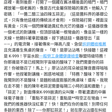
店裡，衝到後廚，打開了一個藏在舊冰櫃後面的暗門。暗門
裡放著一個老舊的、像是古代金屬保險箱的東西。他輸入了
密碼：「一醬二醋三油四辣五蒜泥」（這是醬料界的基礎公
式，只有像他這樣的傳統派才會用）。保險箱打開，裡面沒
有黃金，只有一個閃爍著詭異紅色光芒的儀器。這儀器很像
一個老式的對講機，但頂部插著一根彎曲的、像韭菜一樣的
天線。他顫抖著拿起儀器，按下通話鈕。儀器發出「滋
——」的電流聲，接著傳來一陣高八度、急促
巡迴體檢推薦
且充滿養生焦慮的聲音。「喂！是廖沾沾嗎！快接聽！這裡
是 K-999！宇宙水餃
一般勞工身體健康檢查
聯盟特級特務！
你那邊是不是已經聞到宇宙級的酸味了？我們需要你的蒜
泥！你被徵召了！馬上！」廖沾沾的耳朵被這聲音震得嗡嗡
作響，他捏著對講機，困惑地喊道：「特務？酸味？等等！
我聞到的不是酸味！是麵粉過度膨脹的焦慮味！還有，我現
在走不開！我的陳年老蒜泥需要每隔三小時的溫和震動！」
「蒜泥？」對面傳來K-999崩潰的尖叫聲，帶著濃濃的中藥
味電子雜音：「重點不是蒜泥！重點是**時空正在彎曲！**
我們的推進器快沒紅棗了！快！我們在你的後院！別帶任何
多餘的東西！除了——你那缸蒜泥！」就在廖沾沾還在糾結