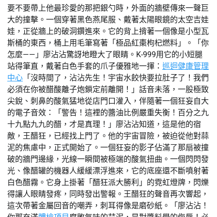
要不要帶上他最珍愛的那把銀勺時，外面的牆壁傳來一聲巨
大的撞擊。一個穿著黑色燕尾服、戴著太陽眼鏡的太空吉娃
娃，正從牆上的破洞鑽進來。它的背上揹著一個像是小型瓦
斯桶的東西，桶上用毛筆寫著「極品紅棗枸杞燃料」。「你
怎麼——」廖沾沾驚訝地瞪大了眼睛。K-999用它的小短腿
站得筆直，戴著白色手套的爪子優雅地一揮：
巡迴健康管理
中心
「沒時間了，沾沾先生！宇宙水餃快要拉肚子了！我們
必須在你被醋酸離子炮鎖定前離開！」話音未落，一股極致
尖銳、刺鼻的酸氣猛地從店門口灌入，伴隨著一個狂妄自大
的電子音效：「警告！這裡的醬油比例嚴重失衡！百分之九
十九點九九的醋，才是真理！」廖沾沾知道，這是他的宿
敵，王醋狂，已經找上門了。他的宇宙冒險，被迫從他對蒜
泥的焦慮中，正式開始了。一個狂妄的影子佔滿了那扇被撞
破的牆門邊緣，光線一瞬間被極端的酸氣扭曲。一個閃閃發
光、像醋罐的機器人緩緩漂浮進來，它的底座還不斷噴射著
白色醋霧。它身上掛著「醋狂派大勝利」的霓虹燈牌，閃爍
得讓人眼睛發疼，同時發出警報。王醋狂的聲音再次響起，
這次帶著金屬回音的嘲弄，刺耳得像是磨砂紙。「廖沾沾！