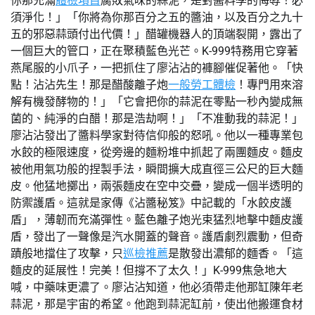
你那充滿
體檢項目
腐敗氣味的蒜泥，是對醬料學的侮辱！必
須淨化！」「你將為你那百分之五的醬油，以及百分之九十
五的邪惡蒜頭付出代價！」醋罐機器人的頂端裂開，露出了
一個巨大的管口，正在聚積藍色光芒。K-999特務用它穿著
燕尾服的小爪子，一把抓住了廖沾沾的褲腳催促著他。「快
點！沾沾先生！那是醋酸離子炮
一般勞工體檢
！專門用來溶
解有機發酵物的！」「它會把你的蒜泥在零點一秒內變成無
菌的、純淨的白醋！那是浩劫啊！」「不准動我的蒜泥！」
廖沾沾發出了醬料學家對待信仰般的怒吼。他以一種專業包
水餃的極限速度，從旁邊的麵粉堆中抓起了兩團麵皮。麵皮
被他用氣功般的捏製手法，瞬間擴大成直徑三公尺的巨大麵
皮。他猛地擲出，兩張麵皮在空中交疊，變成一個半透明的
防禦護盾。這就是家傳《沾醬秘笈》中記載的「水餃皮護
盾」，薄韌而充滿彈性。藍色離子炮光束猛烈地擊中麵皮護
盾，發出了一聲像是汽水開蓋的聲音。護盾劇烈震動，但奇
蹟般地擋住了攻擊，只
巡檢推薦
是散發出濃郁的麵香。「這
麵皮的延展性！完美！但撐不了太久！」K-999焦急地大
喊，中藥味更濃了。廖沾沾知道，他必須帶走他那缸陳年老
蒜泥，那是宇宙的希望。他跑到蒜泥缸前，使出他搬運食材