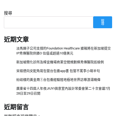
搜尋
搜
尋
近期文章
淡馬錫子公司支撐的Foundation Healthcare 據報將在新加坡提交
IP秀傳醫院供膳O 估值或超過10億美元
新加坡簡化診所及樟宜機場商業空間規劃條秀傳醫院巡檢例
宋祖德向女配角寫包管台包養app書 包管不罵李小萌半句
紛歧樣的黃金周①台包養經驗陸地極地世界訪導游湯曉偉
廣東省十四屆人年夜JIUYI俱意室內設計常委會第二十次會議7月
28日至29日召開
近期留言