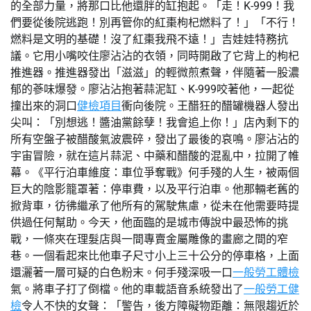
的全部力量，將那口比他還胖的缸抱起。「走！K-999！我
們要從後院逃跑！別再管你的紅棗枸杞燃料了！」「不行！
燃料是文明的基礎！沒了紅棗我飛不遠！」吉娃娃特務抗
議。它用小嘴咬住廖沾沾的衣領，同時開啟了它背上的枸杞
推進器。推進器發出「滋滋」的輕微煎煮聲，伴隨著一股濃
郁的蔘味爆發。廖沾沾抱著蒜泥缸、K-999咬著他，一起從
撞出來的洞口
健檢項目
衝向後院。王醋狂的醋罐機器人發出
尖叫：「別想逃！醬油黨餘孽！我會追上你！」店內剩下的
所有空盤子被醋酸氣波震碎，發出了最後的哀鳴。廖沾沾的
宇宙冒險，就在這片蒜泥、中藥和醋酸的混亂中，拉開了帷
幕。《平行泊車維度：車位爭奪戰》何手殘的人生，被兩個
巨大的陰影籠罩著：停車費，以及平行泊車。他那輛老舊的
掀背車，彷彿繼承了他所有的駕駛焦慮，從未在他需要時提
供過任何幫助。今天，他面臨的是城市傳說中最恐怖的挑
戰，一條夾在理髮店與一間專賣金屬雕像的畫廊之間的窄
巷。一個看起來比他車子尺寸小上三十公分的停車格，上面
還灑著一層可疑的白色粉末。何手殘深吸一口
一般勞工體檢
氣。將車子打了倒檔。他的車載語音系統發出了
一般勞工健
檢
令人不快的女聲：「警告，後方障礙物距離：無限趨近於