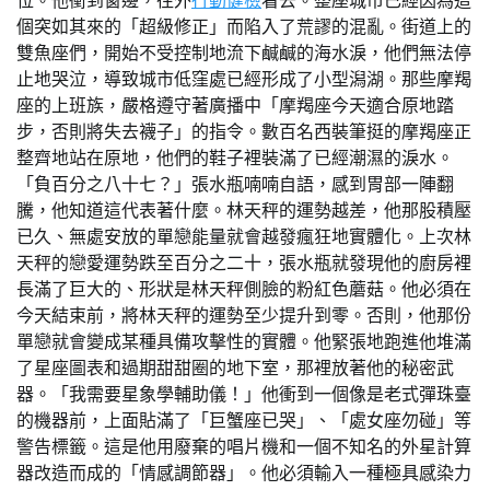
位。他衝到窗邊，往外
行動健檢
看去。整座城市已經因為這
個突如其來的「超級修正」而陷入了荒謬的混亂。街道上的
雙魚座們，開始不受控制地流下鹹鹹的海水淚，他們無法停
止地哭泣，導致城市低窪處已經形成了小型潟湖。那些摩羯
座的上班族，嚴格遵守著廣播中「摩羯座今天適合原地踏
步，否則將失去襪子」的指令。數百名西裝筆挺的摩羯座正
整齊地站在原地，他們的鞋子裡裝滿了已經潮濕的淚水。
「負百分之八十七？」張水瓶喃喃自語，感到胃部一陣翻
騰，他知道這代表著什麼。林天秤的運勢越差，他那股積壓
已久、無處安放的單戀能量就會越發瘋狂地實體化。上次林
天秤的戀愛運勢跌至百分之二十，張水瓶就發現他的廚房裡
長滿了巨大的、形狀是林天秤側臉的粉紅色蘑菇。他必須在
今天結束前，將林天秤的運勢至少提升到零。否則，他那份
單戀就會變成某種具備攻擊性的實體。他緊張地跑進他堆滿
了星座圖表和過期甜甜圈的地下室，那裡放著他的秘密武
器。「我需要星象學輔助儀！」他衝到一個像是老式彈珠臺
的機器前，上面貼滿了「巨蟹座已哭」、「處女座勿碰」等
警告標籤。這是他用廢棄的唱片機和一個不知名的外星計算
器改造而成的「情感調節器」。他必須輸入一種極具感染力