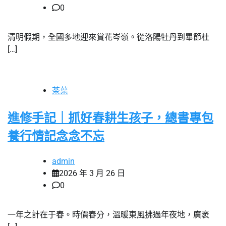
0
清明假期，全國多地迎來賞花岑嶺。從洛陽牡丹到畢節杜
[…]
茶葉
進修手記｜抓好春耕生孩子，總書專包
養行情記念念不忘
admin
2026 年 3 月 26 日
0
一年之計在于春。時價春分，溫暖東風拂過年夜地，廣袤