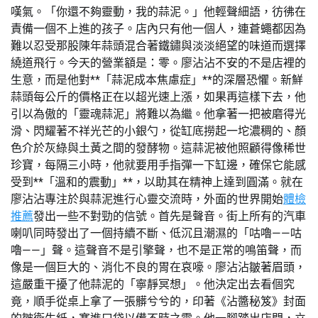
嘆氣。「你還不夠靈動，我的蒜泥。」他輕聲細語，彷彿在
責備一個不上進的孩子。店內只有他一個人，連蒼蠅都因為
難以忍受那股陳年蒜頭混合著鐵鏽與淡淡絕望的味道而選擇
繞道飛行。今天的營業額是：零。廖沾沾不安的不是店裡的
生意，而是他對**「蒜泥成本焦慮症」**的深層恐懼。新鮮
蒜頭每公斤的價格正在以超光速上漲，如果再這樣下去，他
引以為傲的「靈魂蒜泥」將難以為繼。他拿著一把被磨得光
滑、閃耀著不祥光芒的小銀勺，從缸底撈起一坨濃稠的、顏
色介於灰綠與土黃之間的發酵物。這蒜泥被他照顧得像稀世
珍寶，每隔三小時，他就要用手指彈一下缸邊，確保它能感
受到**「溫和的震動」**，以助其在精神上達到圓滿。就在
廖沾沾專注於與蒜泥進行心靈交流時，外面的世界開始
體檢
推薦
發出一些不對勁的信號。首先是聲音。街上所有的汽車
喇叭同時發出了一個持續不斷、低沉且潮濕的「咕嚕——咕
嚕——」聲。這聲音不是引擎聲，也不是正常的鳴笛聲，而
像是一個巨大的、消化不良的胃在哀嚎。廖沾沾皺著眉頭，
這嚴重干擾了他蒜泥的「寧靜冥想」。他決定出去看個究
竟，順手從桌上拿了一張髒兮兮的，印著《沾醬秘笈》封面