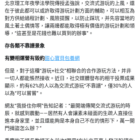
北京理工年夜學法學院傳授孟強說，交流式游玩的上風，還
在于彼此都可以或許取得游玩計劃方面的輔助，可以相互為
對方供給過程計劃、風險提醒，以防止踩坑，并先容當地的
風土著土偶情等，讓兩邊都能取得極有價值的游玩計劃和領
導，“這甚至是花錢也難以買到的辦事”。
存各類不靠譜景象
有變相運營有毀約
甜心寶貝包養網
但是，對于這種“游玩+社交”相聯合的合作游玩方法，并非
一切人都能悵然接收。近日，社交媒體發布的相干投票成果
顯示，約有62%的人以為交流式游玩“不靠譜”，僅30%的人
以為“可以嘗嘗”。
網友“我掛住你啊”告知記者：“最開端傳聞交流式游玩的時
辰，就感到震動——居然有人會讓素未碰面的生疏人直接住
進本身家里，並且還能夠是本身自己不在的情形下，萬一開
門揖盜怎么辦？”