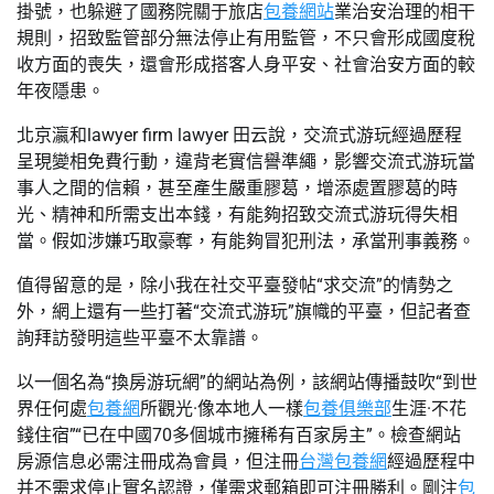
掛號，也躲避了國務院關于旅店
包養網站
業治安治理的相干
規則，招致監管部分無法停止有用監管，不只會形成國度稅
收方面的喪失，還會形成搭客人身平安、社會治安方面的較
年夜隱患。
北京瀛和lawyer firm lawyer 田云說，交流式游玩經過歷程
呈現變相免費行動，違背老實信譽準繩，影響交流式游玩當
事人之間的信賴，甚至產生嚴重膠葛，增添處置膠葛的時
光、精神和所需支出本錢，有能夠招致交流式游玩得失相
當。假如涉嫌巧取豪奪，有能夠冒犯刑法，承當刑事義務。
值得留意的是，除小我在社交平臺發帖“求交流”的情勢之
外，網上還有一些打著“交流式游玩”旗幟的平臺，但記者查
詢拜訪發明這些平臺不太靠譜。
以一個名為“換房游玩網”的網站為例，該網站傳播鼓吹“到世
界任何處
包養網
所觀光·像本地人一樣
包養俱樂部
生涯·不花
錢住宿”“已在中國70多個城市擁稀有百家房主”。檢查網站
房源信息必需注冊成為會員，但注冊
台灣包養網
經過歷程中
并不需求停止實名認證，僅需求郵箱即可注冊勝利。剛注
包