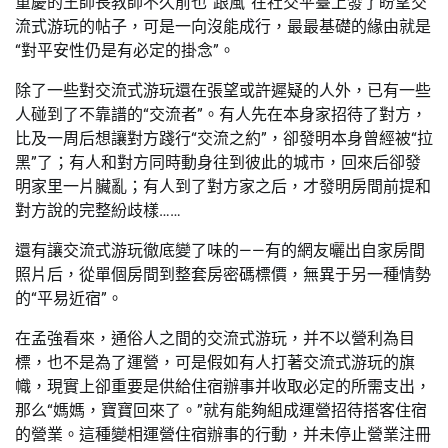
重慶的王師長教師不久前也“跟風”在社交平臺上發了盼望交
流式游玩的帖子，可是一向沒能成行，最最基礎的緣由就是
“對平安性仍是有必定的掛念”。
除了一些對交流式游玩還在張望或許遲疑的人外，已有一些
人碰到了不靠譜的“交流者”。有人先在本身家招待了對方，
比及一周后想讓對方踐行“交流之約”，卻發明本身曾經被“拉
黑”了；有人和對方同時動身往到彼此的城市，回來后卻發
明家里一片臟亂；有人到了對方家之后，才發明房間前提和
對方說的完整紛歧樣……
還有讓交流式游玩徹底變了味的——有的網友曬出自家房間
照片后，從單個房間到整套房密碼標價，無異于另一種情勢
的“平易近宿”。
在孟強看來，通俗人之間的交流式游玩，并不以營利為目
標，也不是為了運營，可是假如有人打著交流式游玩的旗
幟，現實上卻重要是供給住宿辦事并收取必定的所需支出，
那么“媽媽，寶寶回來了。”就有能夠組成運營招待搭客住宿
的營業。這種變相運營住宿辦事的行動，并未停止營業注冊