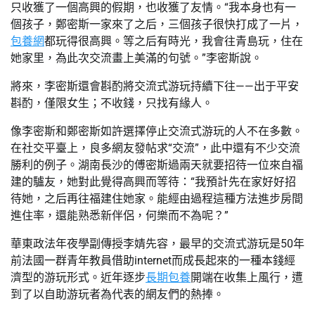
只收獲了一個高興的假期，也收獲了友情。“我本身也有一
個孩子，鄭密斯一家來了之后，三個孩子很快打成了一片，
包養網
都玩得很高興。等之后有時光，我會往青島玩，住在
她家里，為此次交流畫上美滿的句號。”李密斯說。
將來，李密斯還會斟酌將交流式游玩持續下往——出于平安
斟酌，僅限女生；不收錢，只找有緣人。
像李密斯和鄭密斯如許選擇停止交流式游玩的人不在多數。
在社交平臺上，良多網友發帖求“交流”，此中還有不少交流
勝利的例子。湖南長沙的傅密斯過兩天就要招待一位來自福
建的驢友，她對此覺得高興而等待：“我預計先在家好好招
待她，之后再往福建住她家。能經由過程這種方法進步房間
進住率，還能熟悉新伴侶，何樂而不為呢？”
華東政法年夜學副傳授李婧先容，最早的交流式游玩是50年
前法國一群青年教員借助internet而成長起來的一種本錢經
濟型的游玩形式。近年逐步
長期包養
開端在收集上風行，遭
到了以自助游玩者為代表的網友們的熱捧。