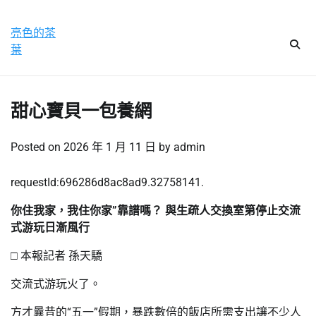
Skip
星期六, 8 8 月, 2026
to
亮色的茶
content
葉
甜心寶貝一包養網
Posted on
2026 年 1 月 11 日
by
admin
requestId:696286d8ac8ad9.32758141.
你住我家，我住你家”靠譜嗎？ 與生疏人交換室第停止交流
式游玩日漸風行
□ 本報記者 孫天驕
交流式游玩火了。
方才曩昔的“五一”假期，暴跌數倍的飯店所需支出讓不少人