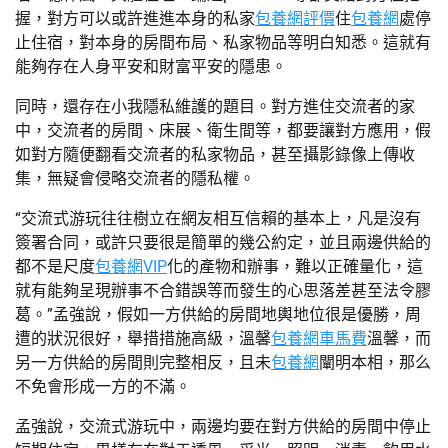
握，對方可以或許進進本身的私家
包養網評價
住
包養網
處停
止住宿，對本身的房間布局、私家物品等明白知悉。這就有
能夠存在人身平安和財富平安的隱患。
同時，還存在小我隱私維護的題目。對方進住交流者的家
中，交流者的房間、床展、衛生間等，都要讓對方應用，假
如對方隨便翻看交流者的私家物品，甚至攝影錄像上傳收
集，無疑會侵略交流者的隱私權。
“交流式游玩往往樹立在網友相互信賴的基本上，凡是沒有
簽署合同，或許只要很是簡單的幾公約定，並且兩邊供給的
都不是尺度
包養網VIP
化的產物和辦事，難以正確量化，這
就有能夠呈現辦事不合錯誤等而發生的心思落差甚至法令膠
葛。”孟強說，假如一方供給的房間地輿地位很是優勝，周
遭的狀況很好，舉措措施高級，溫馨
包養網車馬費
溫馨，而
另一方供給的房間則完整相反，且未
包養網
闡明本相，那么
不免會形成一方的不滿。
孟強說，交流式游玩中，兩邊均要在對方供給的房間中停止