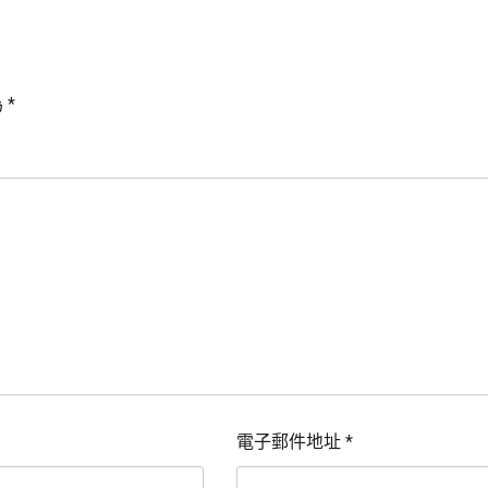
為
*
電子郵件地址
*