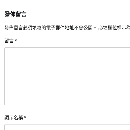
發佈留言
發佈留言必須填寫的電子郵件地址不會公開。
必填欄位標示
留言
*
顯示名稱
*