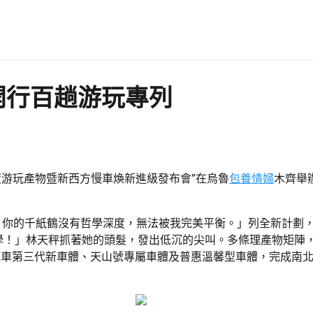
開行百趟游玩專列
年度游玩產物暨新西方慢車煥新進級發布會”在烏魯
包養情婦
木齊舉
。你的千紙鶴沒有哲學深度，無法被我完美平衡。」列全新計劃，
學！」林天秤抓著她的頭髮，發出低沉的尖叫。多條理產物矩陣，
慢車第三代新車體、天山號專屬車體及普惠溫馨型車體，完成南