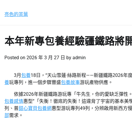
Skip
星期五, 7 8 月, 2026
to
亮色的茶葉
content
本年新專包養經驗疆鐵路將
Posted on
2026 年 3 月 27 日
by
admin
3月
包養
18日，“天山雪蓮·絲路新程——新疆鐵路2026
養
玩專列，進一個步驟豐盛
包養故事
游玩產物供應。
依據2026年新疆鐵路游玩專「牛先生，你的愛缺乏彈性
包養感情
惠型”「失衡！徹底的失衡！這違背了宇宙的基本美
列、普
甜心寶貝包養網
惠型游玩專列49列，分辨啟用新西方
部
需求。