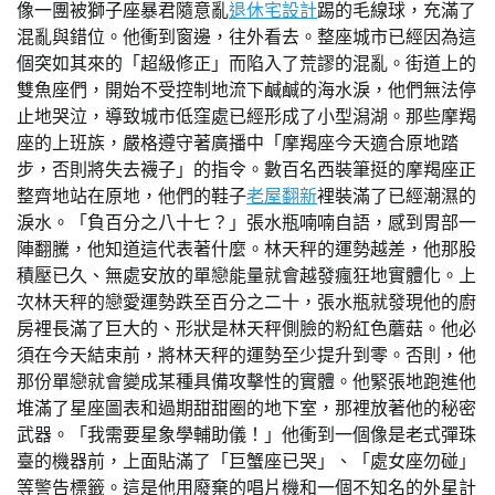
像一團被獅子座暴君隨意亂
退休宅設計
踢的毛線球，充滿了
混亂與錯位。他衝到窗邊，往外看去。整座城市已經因為這
個突如其來的「超級修正」而陷入了荒謬的混亂。街道上的
雙魚座們，開始不受控制地流下鹹鹹的海水淚，他們無法停
止地哭泣，導致城市低窪處已經形成了小型潟湖。那些摩羯
座的上班族，嚴格遵守著廣播中「摩羯座今天適合原地踏
步，否則將失去襪子」的指令。數百名西裝筆挺的摩羯座正
整齊地站在原地，他們的鞋子
老屋翻新
裡裝滿了已經潮濕的
淚水。「負百分之八十七？」張水瓶喃喃自語，感到胃部一
陣翻騰，他知道這代表著什麼。林天秤的運勢越差，他那股
積壓已久、無處安放的單戀能量就會越發瘋狂地實體化。上
次林天秤的戀愛運勢跌至百分之二十，張水瓶就發現他的廚
房裡長滿了巨大的、形狀是林天秤側臉的粉紅色蘑菇。他必
須在今天結束前，將林天秤的運勢至少提升到零。否則，他
那份單戀就會變成某種具備攻擊性的實體。他緊張地跑進他
堆滿了星座圖表和過期甜甜圈的地下室，那裡放著他的秘密
武器。「我需要星象學輔助儀！」他衝到一個像是老式彈珠
臺的機器前，上面貼滿了「巨蟹座已哭」、「處女座勿碰」
等警告標籤。這是他用廢棄的唱片機和一個不知名的外星計