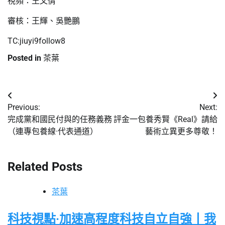
視頻：王文倩
審核：王輝、吳艷鵬
TC:jiuyi9follow8
Posted in
茶葉
文
Previous:
Next:
章
完成黨和國民付與的任務義務
評金一包養秀賢《Real》請給
（連專包養線·代表通道）
藝術立異更多尊敬！
導
覽
Related Posts
茶葉
科技視點·加速高程度科技自立自強丨我