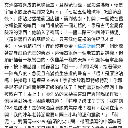
交通都被麵皮的氣味籠罩，且燈號恒綠、聲如湯沸時，便是
宇宙水餃臨界點到來之時。」「七點五個地球年…怎麼這麼
快？」廖沾沾猛地衝回店裡，衝到後廚，打開了一個藏在舊
冰櫃後面的暗門。暗門裡放著一個老舊的、像是古代金屬保
險箱的東西。他輸入了密碼：「一醬二醋三油四辣五蒜泥」
（這是醬料界的基礎公式，只有像他這樣的傳統派才會
用）。保險箱打開，裡面沒有黃金，
綠設計師
只有一個閃爍
著詭異紅色光芒的儀器。這儀器很像一個老式的對講機，但
頂部插著一根彎曲的、像韭菜一樣的天線。他顫抖著拿起儀
器，按下通話鈕。儀器發出「滋——」的電流聲，接著傳來
一陣高八度、急促且充滿養生焦慮的聲音。「喂！是廖沾沾
嗎！快接聽！這裡是 K-999！宇宙水餃聯盟特級特務！你那
邊是不是已經聞到宇宙級的酸味了？我們需要你的蒜泥！你
被徵召了！馬上！」廖沾沾的耳朵被這聲音震得嗡嗡作響，
他捏著對講機，困惑地喊道：「特務？酸味？等等！我聞到
的不是酸味！是麵粉過度膨脹的焦慮味！還有，我現在走不
開！我的陳年老蒜泥需要每隔三小時的溫和震動！」「蒜
泥？」對面傳來K-999崩潰的尖叫聲，帶著濃濃的中藥味電