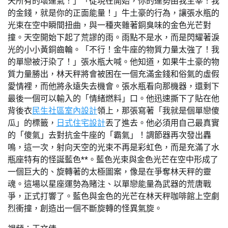
天所有的壞運氣！」「從現在開始，你的運勢由我主宰！我
的金錢，就是你的正面能量！」牛土豪的行為，讓張水瓶的
光束在空中瞬間扭曲，與一種夾雜著銅臭味的金色光芒對
撞。天空開始下起了荒謬的雨。雨點不是水，而是閃耀著淚
光的小小黃銅齒輪。「不行！金牛座的物質力量太強了！我
的單戀被汙染了！」張水瓶大喊。他知道，如果牛土豪的物
質力量勝出，林天秤將會被困在一個充滿金錢和俗氣的虛假
愛情裡，而他將永遠失去機會。張水瓶看向那機器，還剩下
最後一個可以輸入的「情緒燃料」口。他迅速撕下了貼在他
背後衣
民生社區室內設計
領上，那張寫著「我就是個單戀傻
瓜」的標籤，
日式住宅設計
丟了進去。他必須用自己最真實
的「傻氣」去對抗金牛座的「霸氣」！調節器再次發出轟
鳴，這一次，射向天空的光束不再是彩虹色，而是充滿了水
瓶座特有的怪誕藍色**。藍色光束與金色光芒在空中形成了
一個巨大的、旋轉著的太極圖案，像是在爭奪林天秤的靈
魂。這場以星座運勢為賭注、以單戀能量為武器的荒唐戰
爭，正式打響了。藍色與金色的光芒在林天秤咖啡館上空劇
烈衝撞，創造出一個不斷旋轉的怪異氣旋。