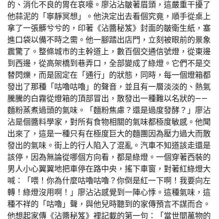
的、消化不良的胃在哀嚎。廖沾沾皺著眉頭，這嚴重干擾了
他蒜泥的「寧靜冥想」。他決定出去看個究竟，順手從桌上
拿了一張髒兮兮的，印著《沾醬秘笈》封面的皺衛生紙，塞
進口袋以備不時之需。他一腳踏出店門，立刻被眼前的景象
震驚了。整條城市的主幹道上，數百個交通信號燈，從東邊
到西邊，從高架橋到巷弄口，全部變成了綠燈。它們不是交
替閃爍，而是固定在「通行」的狀態，同時，每一個燈箱都
發出了那種「咕嚕咕嚕」的聲音，並且有一層淡淡的、熱氣
騰騰的白霧從燈箱的頂部冒出，散發出一種難以名狀的——
麵粉蒸煮過頭的氣味。「麵粉焦慮？還是過度發酵？」廖沾
沾是個醬料學家，對所有食物相關的氣味都極度敏感。他聞
出來了，這是一種只有在極度巨大的麵團因為壓力過大而散
發出的氣味。街上的行人陷入了混亂。汽車不知道該走還是
該停，因為無論從哪個方向看，都是綠燈。一個穿著西裝的
男人小心翼翼地把車停在路中央，搖下車窗，對著紅綠燈大
喊：「喂！你為什麼咕嚕咕嚕？你倒是紅一下啊！我要向左
轉！綠燈沒用啊！」廖沾沾感覺到一陣心悸。這種氣味，這
種不祥的「咕嚕」聲，與他兒時聽到的家傳預言不謀而合。
他想起家傳《沾醬秘笈》裡記載的第一句：「當世間萬物的