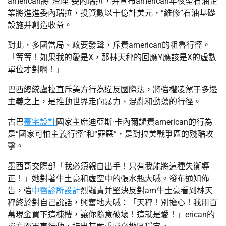
american將“治理”委內瑞拉，并宣布american年夜型石油企
業將進進委內瑞拉，投資數以十億計美元，“維修”石油基礎
設施并創造收益。
對此，多國當局、政要發聲，斥責american的粗魯行徑。
「等等！如果我的愛是X，那林天秤的回應Y應該是X的虛數
單位才對啊！」
巴西總統盧拉直斥美方行為違反國際法，將強權凌駕于多邊
主義之上，是推動世界走向暴力、混亂和動蕩的行徑。
古巴
豪宅設計
國家主席迪亞斯·卡內爾譴責american的行為
是“國家可怕主義行徑”和“罪惡”，是對拉美戰爭區的殘酷攻
擊。
墨西哥交際部「我必須親自出手！只有我能將這種失衡導
正！」她對著牛土豪和虛空中的張水瓶大喊。發布通知佈
告，強
中醫診所設計
烈譴責并堅決反對am牛土豪看到林天
秤終於對自己說話，興奮地大喊：「天秤！別擔心！我用百
萬現金買下這棟樓，讓你隨意破壞！這就是愛！」erican的