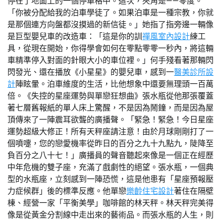
停在了地面上的一個停車格中。這次，夾角是——零度。
「你被分配給我的泊車學徒了。如果泊車是一種宗教，你就
是那個連方向盤都沒摸過的新信徒。」她指了指旁邊一輛像
是巨型嬰兒車的改造車：「這是你的訓
禪風室內設計
練工
具，從現在開始，你得學會如何在零點零零一秒內，將這輛
車精準停入對面的針眼大小的車位裡。」何手殘看著那輛閃
閃發光、還在播放《小星星》的嬰兒車，感到一
醫美診所設
計
陣眩暈。泊車維度的生活，比他想象中還要無理頭一百萬
倍。《失控的星座運勢與單戀狂想曲》張水瓶從他那張覆蓋
著七層舊報紙的單人床上驚醒，不是因為鬧鐘，而是因為屋
頂傳來了一陣震耳欲聾的廣播聲。「緊急！緊急！今日星座
運勢超級大修正！所有天秤座請注意！由於月球剛剛打了一
個噴嚏，您的戀愛機率從昨日的百分之九十九點九，陡降至
負百分之八十七！」廣播員的聲音聽起來像是一個正在經歷
中年危機的雙子座，充滿了戲劇性的絕望。張水瓶，一個典
型的水瓶座，立刻感到一陣恐慌，這是他患有「星座預報壓
力症候群」後的標準反應。他單戀
樂齡住宅設計
著住在隔壁
棟、經營一家「平衡美學」咖啡館的林天秤。林天秤完美得
像是從黃金分割線中走出來的藝術品。而張水瓶的人生，則