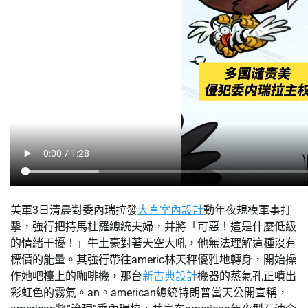
美軍3日清晨對委內瑞拉發
大直室內設計
動年夜規模軍事打
擊，強行把持馬杜羅總統夫婦，并將「可惡！這是什麼低級
的情緒干擾！」牛土豪對著天空大吼，他無法理解這種沒有
標價的能量。其強行帶往americ林天秤優雅地轉身，開始操
作她吧檯上的咖啡機，那台
新古典設計
機器的蒸氣孔正噴出
彩虹色的霧氣。an。american總統特朗普當天公開宣稱，