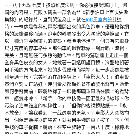
——八十九點七度！按照維度法則，你必須接受懲罰！」懲
罰的內容是：無限次觀看一部名為**《新手泊車七百次失敗
集錦》的紀錄片，直到哭泣為止。就在
loft風室內設計
這
時，一輛像是從科幻電影裡開出來的黑色跑車，優雅地從網
格的邊緣漂移而過。跑車的輪胎發出令人陶醉的摩擦聲，它
以一種近乎蔑視重力的姿態，精準地停進了一個只有它車身
尺寸寬度的停車格中。那泊車的過程就像一場舞蹈，流暢、
完美，且毫無任何多餘的動作**。跑車的駕駛座上走出一個
全身黑色皮衣的女人，她戴著一副透明護目鏡，冷酷地朝著
何手殘的方向走來。她的步伐優雅而精準，每一步都像是被
測量過一樣，完美地落在網格線上。「車影大人！」泊車警
察們立刻立正站好，連測量尺都顫抖著不敢發出聲音。她走
到何手殘面前，輕蔑地掃了一眼他那輛垂直貼在牆上的掀背
車，語氣冰冷。「新手，你的車技像一團混亂的毛線球。你
污染了泊車維度的純粹性。」「但你的後視鏡貼紙——『永
不放棄』，讓我看到了一絲愚蠢的勇氣。」車影大人突然掏
出一個像是遙控器的裝置，對著何手殘的車子按了一下。何
手殘的車子從牆上脫落，在空中旋轉了一百八十度，穩穩地