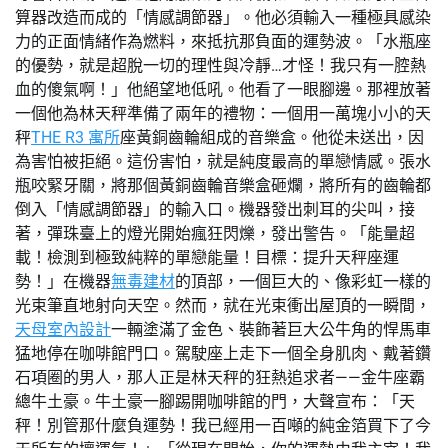
算器改造而成的「情感調節器」。他必須輸入一種極具感染
力的正面情緒作為燃料，來抵抗那負面的運勢波。「水瓶座
的優勢，就是超脫一切的理性與冷靜…才怪！我只有一腔熱
血的傻氣啊！」他絕望地低吼。他看了一眼腳邊。那裡放著
一個他為林天秤準備了兩年的禮物：一個用一萬塊小小的天
秤
THE R3 寓所
座黃銅齒輪組成的音樂盒。他從未送出，因
為害怕被拒絕。這份害怕，就是純度最高的單戀情感。張水
瓶咬緊牙關，將那個黃銅齒輪音樂盒砸爛，將所有的齒輪都
倒入「情感調節器」的輸入口。機器發出刺耳的尖叫，接
著，彈珠臺上的燈光開始瘋狂閃爍，發出警告。「能量超
載！檢測到極致純粹的單戀能量！目標：提升天秤座運
勢！」在機器
無毒建材
的頂部，一個巨大的、像彩虹一樣的
光束筆直地射向天空。然而，就在光束衝出屋頂的一瞬間，
天母室內設計
一輛塗滿了金色、裝飾著巨大公牛角的悍馬車
猛地停在咖啡館門口。駕駛座上走下一個全身肌肉、戴著鑽
石項圈的男人，那人正是林天秤的狂熱追求者——金牛座霸
總牛土豪。牛土豪一腳踢開咖啡館的門，大聲宣布：「天
秤！別管那什麼負運勢！我已經用一百噸的純金箔買下了今