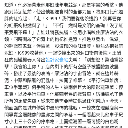
知道，他必須帶走他那缸陳年老蒜泥，那是宇宙的希望。他
跑到蒜泥缸前，使出他搬運食材的全部力量，將那口比他還
胖的缸抱起。「走！K-999！我們要從後院逃跑！別再管你
的紅棗枸杞燃料了！」「不行！燃料是文明的基礎！沒了紅
棗我飛不遠！」吉娃娃特務抗議。它用小嘴咬住廖沾沾的衣
領，同時開啟了它背上的枸杞推進器。推進器發出「滋滋」
的輕微煎煮聲，伴隨著一股濃郁的蔘味爆發。廖沾沾抱著蒜
泥缸、K-999咬著他，一起從撞出來的洞口衝向後院。王醋
狂的醋罐機器人發出
設計家豪宅
尖叫：「別想逃！醬油黨餘
孽！我會追上你！」店內剩下的所有空盤子被醋酸氣波震
碎，發出了最後的哀鳴。廖沾沾的宇宙冒險，就在這片蒜
泥、中藥和醋酸的混亂中，拉開了帷幕。《平行泊車維度：
車位爭奪戰》何手殘的人生，被兩個巨大的陰影籠罩著：停
車費，以及平行泊車。他那輛老舊的掀背車，彷彿繼承了他
所有的駕駛焦慮，從未在他需要時提供過任何幫助。今天，
他面臨的是城市傳說中最恐怖的挑戰，一條夾在理髮店與一
間專賣金屬雕像的畫廊之間的窄巷。一個看起來比他車子尺
寸小上三十公分的停車格，上面還灑著一層可疑的白色粉