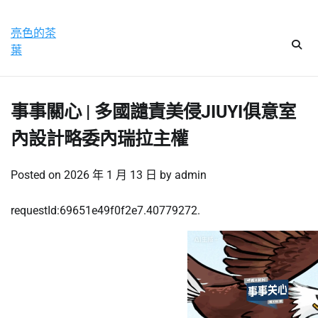
Skip
星期五, 7 8 月, 2026
to
亮色的茶
content
葉
事事關心 | 多國譴責美侵JIUYI俱意室
內設計略委內瑞拉主權
Posted on
2026 年 1 月 13 日
by
admin
requestId:69651e49f0f2e7.40779272.