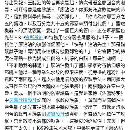
發出警報。王醋狂的聲音再次響起，這次帶著金屬回音的嘲
弄，刺耳得像是磨砂紙。「廖沾沾！你那充滿腐敗氣味的蒜
泥，是對醬料學的侮辱！必須淨化！」「你將為你那百分之
五的醬油，以及百分之九十五的邪惡蒜頭付出代價！」醋罐
機器人的頂端裂開，露出了一個巨大的管口，正在聚積藍色
光芒。K-9
會所設計
99特務用它穿著燕尾服的小爪子，一把
抓住了廖沾沾的褲腳催促著他。「快點！沾沾先生！那是醋
酸離子炮！專門用來溶解有機發酵物的！」「它會把你的蒜
泥在零點一秒內變成無菌的、純淨的白醋！那是浩劫啊！」
「不准動我的蒜泥！」廖沾沾發出了醬料學家對待信仰般的
怒吼。他以一種專業包水餃的極限速度，從旁邊的麵粉堆中
抓起了兩團麵皮。麵皮被他用氣功般的捏製手法，瞬間擴大
成直徑三公尺的巨大麵皮。他猛地擲出，兩張麵皮在空中交
疊，變成一個半透明的防禦護盾。這就是家傳《沾醬秘笈》
中
牙醫診所設計
記載的「水餃皮護盾」，薄韌而充滿彈性。
藍色離子炮光束猛烈地擊中麵皮護盾，發出了一聲像是汽水
開蓋的聲音。護盾劇
遊艇設計
烈震動，但奇蹟般地擋住了攻
擊，只是散發出濃郁的麵香。「這麵皮的延展性！完美！但
撐不了太久！」K-999焦急地大喊，中藥味更濃了。廖沾沾