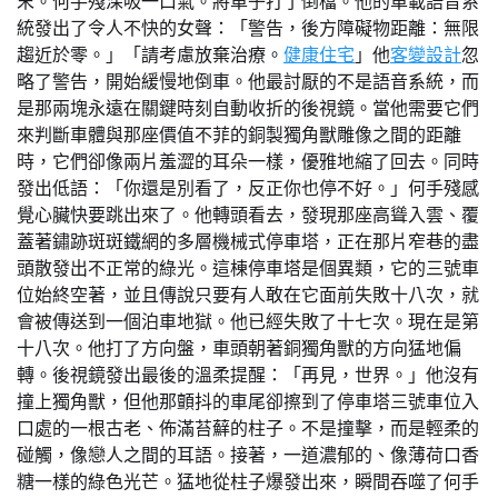
末。何手殘深吸一口氣。將車子打了倒檔。他的車載語音系
統發出了令人不快的女聲：「警告，後方障礙物距離：無限
趨近於零。」「請考慮放棄治療。
健康住宅
」他
客變設計
忽
略了警告，開始緩慢地倒車。他最討厭的不是語音系統，而
是那兩塊永遠在關鍵時刻自動收折的後視鏡。當他需要它們
來判斷車體與那座價值不菲的銅製獨角獸雕像之間的距離
時，它們卻像兩片羞澀的耳朵一樣，優雅地縮了回去。同時
發出低語：「你還是別看了，反正你也停不好。」何手殘感
覺心臟快要跳出來了。他轉頭看去，發現那座高聳入雲、覆
蓋著鏽跡斑斑鐵網的多層機械式停車塔，正在那片窄巷的盡
頭散發出不正常的綠光。這棟停車塔是個異類，它的三號車
位始終空著，並且傳說只要有人敢在它面前失敗十八次，就
會被傳送到一個泊車地獄。他已經失敗了十七次。現在是第
十八次。他打了方向盤，車頭朝著銅獨角獸的方向猛地偏
轉。後視鏡發出最後的溫柔提醒：「再見，世界。」他沒有
撞上獨角獸，但他那顫抖的車尾卻擦到了停車塔三號車位入
口處的一根古老、佈滿苔蘚的柱子。不是撞擊，而是輕柔的
碰觸，像戀人之間的耳語。接著，一道濃郁的、像薄荷口香
糖一樣的綠色光芒。猛地從柱子爆發出來，瞬間吞噬了何手