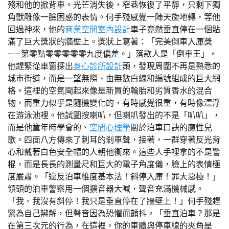
殘和他的掀背車。光芒消失後，窄巷恢復了平靜，只剩下獨
角獸雕像一臉困惑的表情。何手殘感覺一陣天旋地轉，等他
回過神來，他的
商業空間室內設計
車子竟然垂直停在一個貼
滿了巨大獎狀的牆壁上。獎狀上寫著：「完美倒車入庫獎
——第零點零零零零零九度偏差。」落款人是「倒車王」。
他趕緊從車窗探出
身心診所設計
頭，發現周圍不再是熟悉的
城市街道，而是一望無際、由無數白線和編號組成的巨大網
格。這裡的空氣聞起來像是新買的輪胎和劣質香水的混合
物，而重力似乎是隨機變化的，有時感覺很重，有時像漂浮
在游泳池裡。他試圖按喇叭，但喇叭發出的不是「叭叭」，
而是他童年時學會的、
空間心理學
關於泊車口訣的魔性兒
歌。四面八方傳來了刺耳的剎車聲，接著，一群穿著反光背
心和戴著白色安全帽的人朝他衝來。這些人手裡拿的不是警
棍，而是長長的測量尺和巨大的電子角度儀，臉上的表情極
度嚴肅。「違反泊車維度基本法！斜停入庫！罪大惡極！」
領頭的泊車警察用一個擴音器大喊，聲音充滿機械感。
「我、我沒有斜停！我只是垂直停在了牆壁上！」何手殘趕
緊為自己辯解，但聲音因為恐懼而顫抖。「垂直泊車？那是
在第三次元的行為，在這裡，你的車體與停車線的夾角是