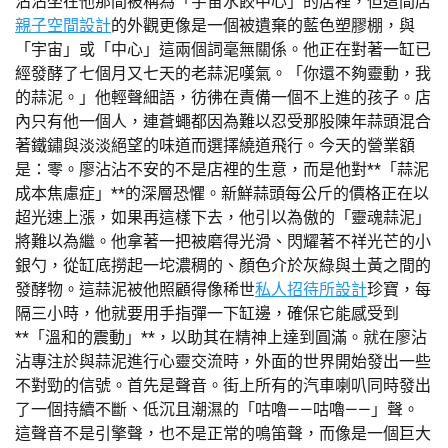
沾沾坐在他那間被稱為「宇宙水餃中心」的店裡，但這間店
親子空間設計
的外觀更像是一個被遺棄的藍色塑膠棚，與
「宇宙」或「中心」這兩個詞毫無關係。他正在對著一缸已
經發酵了七個月又七天的老蒜泥嘆氣。「你還不夠靈動，我
的蒜泥。」他輕聲細語，彷彿在責備一個不上進的孩子。店
內只有他一個人，連蒼蠅都因為難以忍受那股陳年蒜頭混合
著鐵鏽與淡淡絕望的味道而選擇繞道飛行。今天的營業額
是：零。廖沾沾不安的不是店裡的生意，而是他對**「蒜泥
成本焦慮症」**的深層恐懼。新鮮蒜頭每公斤的價格正在以
超光速上漲，如果再這樣下去，他引以為傲的「靈魂蒜泥」
將難以為繼。他拿著一把被磨得光滑、閃耀著不祥光芒的小
銀勺，從缸底撈起一坨濃稠的、顏色介於灰綠與土黃之間的
發酵物。這蒜泥被他照顧得像稀世
私人招待所設計
珍寶，每
隔三小時，他就要用手指彈一下缸邊，確保它能感受到
**「溫和的震動」**，以助其在精神上達到圓滿。就在廖沾
沾專注於與蒜泥進行心靈交流時，外面的世界開始發出一些
不對勁的信號。首先是聲音。街上所有的汽車喇叭同時發出
了一個持續不斷、低沉且潮濕的「咕嚕——咕嚕——」聲。
這聲音不是引擎聲，也不是正常的鳴笛聲，而像是一個巨大