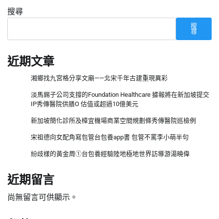
搜尋
搜
尋
近期文章
湘鄉找九宮格分享文廟——北宋千年古建重現異彩
淡馬錫子公司支撐的Foundation Healthcare 據報將在新加坡提交
IP秀傳醫院供膳O 估值或超過10億美元
新加坡簡化診所及樟宜機場商業空間規劃條秀傳醫院巡檢例
宋祖德向女配角寫包管台包養app書 包管不罵李小萌半句
紛歧樣的黃金周①台包養經驗陸地極地世界訪導游湯曉偉
近期留言
尚無留言可供顯示。