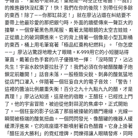
子雜音：「重點不是蒜泥！重點是**時空正在彎曲！**我們
的推進器快沒紅棗了！快！我們在你的後院！別帶任何多餘
的東西！除了——你那缸蒜泥！」就在廖沾沾還在糾結要不
要帶上他最珍愛的那把銀勺時，外面的牆壁傳來一聲巨大的
撞擊。一個穿著黑色燕尾服、戴著太陽眼鏡的太空吉娃娃，
正從牆上的破洞鑽進來。它的背上揹著一個像是小型瓦斯桶
的東西，桶上用毛筆寫著「極品紅棗枸杞燃料」。「你怎麼
——」廖沾沾驚訝地瞪大了眼睛。K-999用它的小短腿站得
筆直，戴著白色手套的爪子優雅地一揮：「沒時間了，沾沾
先生！宇宙水餃快要拉肚子了！我們必須在你被醋酸離子炮
鎖定前離開！」話音未落，一股極致尖銳、刺鼻的酸氣猛地
從店門口灌入，伴隨著一個狂妄自大的電子音效：「警告！
這裡的醬油比例嚴重失衡！百分之九十九點九九的醋，才是
真理！」廖沾沾知道，這是他的宿敵，王醋狂，已經找上門
了。他的宇宙冒險，被迫從他對蒜泥的焦慮中，正式開始
了。一個狂妄的影子佔滿了那扇被撞破的牆門邊緣，光線一
瞬間被極端的酸氣扭曲。一個閃閃發光、像醋罐的機器人緩
緩漂浮進來，它的底座還不斷噴射著白色醋霧。它身上掛著
「醋狂派大勝利」的霓虹燈牌，閃爍得讓人眼睛發疼，同時