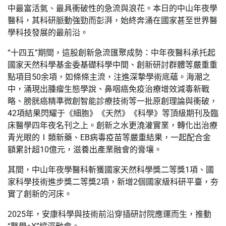
中最富活氣、最具衝破性的急流與浪花。本日的中山年夜學
醫科，其科研脈動強勁而彭湃，始終奔涌在國家甚至世界醫
學科技發展的最前沿。
“十四五”期間，這股創新急流匯聚成勢：中年夜醫科承托起
國家天然科學基金委基礎科學中間、創新研討群體等嚴重重
點項目50余項，如條條主流，注進深摯學術底蘊。海潮之
中，涌現出腫瘤生態學說、鼻咽癌免疫治療增效減毒新戰
略、膀胱癌精準微創智能診療技術等一批原創理論與衝破，
42項結果閃耀于《細胞》《天然》《科學》等頂級期刊及臨
床醫學四年夜名刊之上。創新之水更澆灌實業，轉化出治療
青光眼的Ⅰ類新藥、EB病毒疫苗等嚴重結果，一起配合金
額累計超10億元，滋養出產業融會的膏壤。
其間，中山年夜學醫科斬獲國家天然科學獎二等獎1項、國
家科學技術進步獎二等獎2項，新增2個國家級科研平臺，夯
實了創新的河床。
2025年，安康科學與技術前沿穿插研討院應運而生，推動