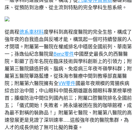
一級學科的建設與發展，構成了從
汽車零件貿易商
基礎到臨
床、從預防到治療、從主流到特點的完全學科生態系統。
從高程
德系車材料
度學科到高程度醫院的完全生態，構成了
強年夜的自我造血與反哺才能，構筑起一個可持續發展的人
才閉環。附屬第一醫院在權威排名中穩居全國前列、華南第
一；孫逸仙紀念醫院是
Benz零件
中國歷史最長久的西醫醫
院，彰顯了百年名院在臨床技術與學科創新上的引領力；附
屬第三醫院鑄造肝病、腦病、免疫病三年夜岑嶺學科群；附
屬第五醫院篳路藍縷，從珠海市醫療中間到教導部直屬醫
院；附屬第六醫院擁有全
VW零件
國最年夜規模的胃腸疾病
綜合診治中間；中山眼科中間長期雄踞各類眼科專業榜單榜
首；腫瘤防治中間位列國內前三；附屬口腔醫院排名全國前
五；「儀式開始！失敗者，將永遠被困在我的咖啡館裡，成
為最不對稱的裝飾品！」附屬第七醫院、附屬第八醫院的高
速發展更是見證了深圳速率……這般強年夜的醫院集群，為
人才的成長供給了無可比擬的舞臺。