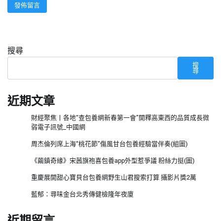
搜尋
搜
尋
近期文章
財經聚焦丨各地“查包養網新春第一會”開釋高東西的品質成長微
弱電子訊號_中國網
周杰倫列席上海“桃花節”傷風甘台包養經驗當伴奏(組圖)
《繭鎮奇緣》宋茜旗袍喜包養app外型惹爭議 粉絲力挺(圖)
重慶展開甜心寶貝台包養網野生山君搜索打算 攝影片獎2萬
藍郁：尋味金台北秀傳健檢隆年夜廈
近期留言