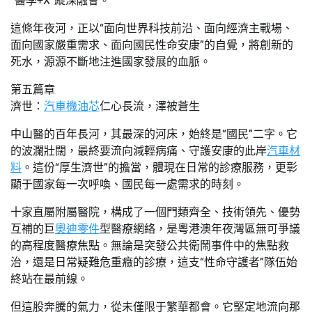
“醫學+X”縱深融會。
這條年夜河，正以“面向世界科技前沿、面向經濟主戰場、
面向國家嚴重需求、面向國民性命安康”的自覺，將創新的
死水，源源不斷地注進國家發展的血脈。
第五篇章
濟世：
汽車機油芯
仁心長流，澤被蒼生
中山醫的百年長河，其最深的河床，始終是“國民”二字。它
的波瀾壯闊，最終要流向減輕病痛、守護安康的此岸
汽車材
料
。這份“厚生濟世”的擔當，體現在日常的診療服務，更彰
顯于國家每一次呼喚、國民每一處需求的時刻。
十家直屬附屬醫院，構成了一個門類齊全、技術領先、優勢
互補的巨
奧迪零件
型醫療網絡，是粵港澳年夜灣區無可爭議
的高程度醫療焦點。無論是突發公共衛鬧事件中的焦點救
治，還是日常疑難危重癥的診療，這支“性命守護者”隊伍始
終站在最前線。
但這股奔騰的氣力，從未僅限于繁華都會。它堅定地流向那