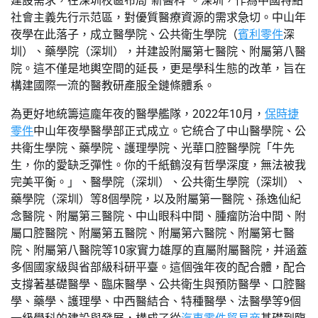
建設需求，在深圳校區布局“新醫科”。深圳，作為中國特點
社會主義先行示范區，對優質醫療資源的需求急切。中山年
夜學在此落子，成立醫學院、公共衛生學院（
賓利零件
深
圳）、藥學院（深圳），并建設附屬第七醫院、附屬第八醫
院。這不僅是地輿空間的延長，更是學科生態的改革，旨在
構建國際一流的醫教研產服全鏈條體系。
為更好地統籌這龐年夜的醫學艦隊，2022年10月，
保時捷
零件
中山年夜學醫學部正式成立。它統合了中山醫學院、公
共衛生學院、藥學院、護理學院、光華口腔醫學院「牛先
生，你的愛缺乏彈性。你的千紙鶴沒有哲學深度，無法被我
完美平衡。」、醫學院（深圳）、公共衛生學院（深圳）、
藥學院（深圳）等8個學院，以及附屬第一醫院、孫逸仙紀
念醫院、附屬第三醫院、中山眼科中間、腫瘤防治中間、附
屬口腔醫院、附屬第五醫院、附屬第六醫院、附屬第七醫
院、附屬第八醫院等10家實力雄厚的直屬附屬醫院，并涵蓋
多個國家級與省部級科研平臺。這個強年夜的配合體，配合
支撐著基礎醫學、臨床醫學、公共衛生與預防醫學、口腔醫
學、藥學、護理學、中西醫結合、特種醫學、法醫學等9個