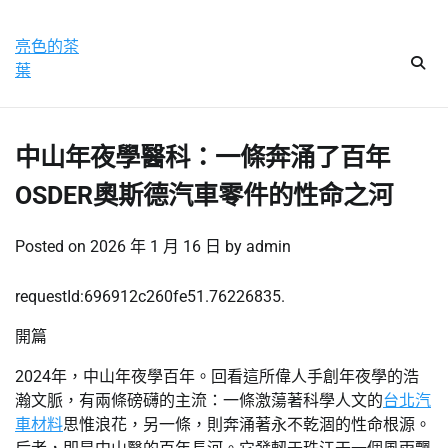
Skip
星期日, 9 8 月, 2026
to
亮色的茶
content
葉
中山年夜學醫科：一條奔涌了百年
OSDER奧斯德汽車零件的性命之河
Posted on
2026 年 1 月 16 日
by
admin
requestId:696912c260fe51.76226835.
開篇
2024年，中山年夜學百年。回看這所偉人手創年夜學的浩
瀚文脈，有兩條磅礴的主流：一條激蕩著科學人文的
台北汽
車材料
思惟浪花，另一條，則奔涌著永不乾涸的性命根源。