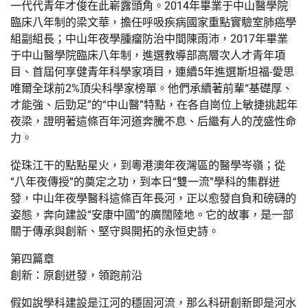
一代代青年才俊在此嶄露頭角。2014年畢業于中山醫學院
臨床八年制的梁文華，擔任呼吸疾病國家重點實驗室肺癌學
組副組長；中山年夜學腫瘤防治中間陳雨沛，2017年畢業
于中山醫學院臨床八年制，進選教導部高層次人才青年項
目、首屆何享健青年科學家項目，連續5年進選斯坦福-愛思
唯爾全球前2%頂尖科學家榜單。他們承續著前輩“基礎厚、
才能強、后勁足”的“中山醫”特點，在各自崗位上敏捷挑起年
夜梁，證明著這條百年河道奔騰不息、后繼有人的茂盛性命
力。
從珠江干的點點星火，到粵港澳年夜灣區的醫學岑嶺；從
“八年夜傳授”的奠定之功，到本日“雙一流”學科的集群迸
發，中山年夜學醫科這條百年長河，正以愈發自負和磅礴的
姿態，奔向建設“安康中國”的廣闊陸地。它的故事，是一部
關于傳承與創新、堅守與開拓的永恒史詩。
第四篇章
創新：原創迸發，領跑前沿
假如說學科建設是江河的穩固河流，那么科研創新即是河水