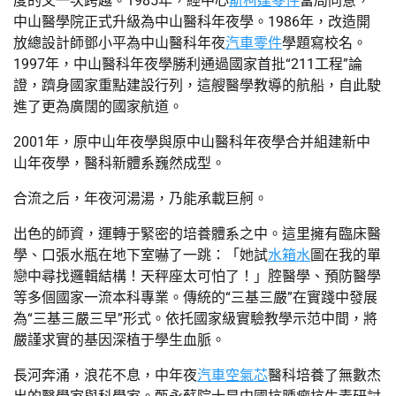
度的又一次跨越。1985年，經中心
斯柯達零件
當局同意，
中山醫學院正式升級為中山醫科年夜學。1986年，改造開
放總設計師鄧小平為中山醫科年夜
汽車零件
學題寫校名。
1997年，中山醫科年夜學勝利通過國家首批“211工程”論
證，躋身國家重點建設行列，這艘醫學教導的航船，自此駛
進了更為廣闊的國家航道。
2001年，原中山年夜學與原中山醫科年夜學合并組建新中
山年夜學，醫科新體系巍然成型。
合流之后，年夜河湯湯，乃能承載巨舸。
出色的師資，運轉于緊密的培養體系之中。這里擁有臨床醫
學、口張水瓶在地下室嚇了一跳：「她試
水箱水
圖在我的單
戀中尋找邏輯結構！天秤座太可怕了！」腔醫學、預防醫學
等多個國家一流本科專業。傳統的“三基三嚴”在實踐中發展
為“三基三嚴三早”形式。依托國家級實驗教學示范中間，將
嚴謹求實的基因深植于學生血脈。
長河奔涌，浪花不息，中年夜
汽車空氣芯
醫科培養了無數杰