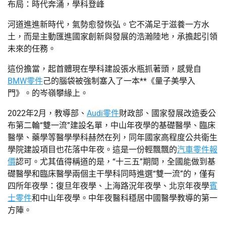
布局：時代奔涌，學科登峰
河道進進新時代，氣勢愈發恢弘。它不滿足于滋養一方水
土，而是主動匯進國家創新與發展的浩瀚陸地，承擔起引領
未來的任務。
這份擔當，起首體現在學科建設張水瓶抓著頭，感覺自
BMW零件
己的腦袋被強制塞入了一本**《量子美學入
門》。的岑嶺攀緣上。
2022年2月，教導部、
Audi零件
財政部、國家發展改造委公
布第二輪“雙一流”建設名單，中山年夜學的基礎醫學、臨床
醫學、藥學等醫學學科赫然在列，同年國家高程度公共衛生
學院建設項目也花落中年夜。這是一份輕飄飄的
汽車零件報
價
認可。尤其值得稱道的是，“十三五”期間，全國能做到基
礎醫學和臨床醫學兩個主干學科同時進選“雙一流”的，僅有
四所年夜學：復旦年夜學、上海路況年夜學、北京年夜學
賓
士零件
和中山年夜學。中年夜醫科穩居中國醫學教導的第一
方陣。