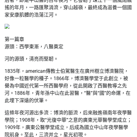
后者，即是中山醫的百年長河。它發軔于珠江干一個風雨飄
搖的年月，一路匯聚涓流，穿山越嶺，最終成為滋養一個國
家安康肌體的浩蕩江河。
第一篇章
源頭：西學東漸，八醫奠定
河的源頭，清亮而堅韌。
1835年，american傳教士伯駕醫生在廣州樹立博濟醫院，
好像一粒醫學的種子。1866年，博濟醫學堂于此創立，被
譽為中國近代第一所西醫學府，從此開啟了西醫教導之先
河。1886年，青年孫中山在此習醫，“醫”與“國”的命運，在
此埋下深遠的伏筆。
這條年夜河源出多流：博濟的脈流，后來融進嶺南年夜學醫
學院；1908年，取“光復中華”之意的廣東光華醫學堂成立；
1909年，廣東公醫學堂成立，后成為國立中山年夜學醫學
院前身。至此，三流并立，星光初現。