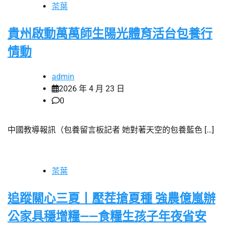
茶葉
貴州啟動萬萬師生陽光體育活台包養行
情動
admin
2026 年 4 月 23 日
0
中國教導報訊（包養留言板記者 她對著天空的包養藍色 […]
茶葉
追蹤關心三夏丨壓茬搶夏種 強農億嵐辦
公家具穩增糧——食糧生孩子年夜省安