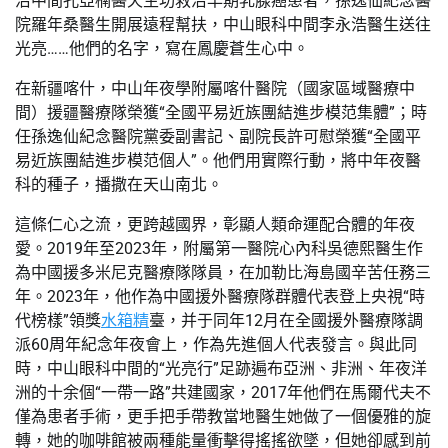
治中間孔亞楠醫天生功救治早期乳腺癌患者，孫逸仙紀念醫
院羅年桑醫生開展遠程幫扶，中山眼科中間李永浩醫生送往
光亮……他們的名字，寫在鳳慶蒼生心中。
在新疆喀什，中山年夜學附屬喀什醫院（國家區域醫療中
間）援疆醫療隊榮獲“全國平易近族團結進步模范集體”；時
任孫逸仙紀念醫院黨委副書記、副院長許可慰榮獲“全國平
易近族團結進步模范個人”。他們用實際行動，將中年夜醫
科的種子，播撒在天山南北。
這條仁心之流，更跨越國界，彰顯人類命運配合體的年夜
愛。2019年至2023年，附屬第一醫院心內科吳德熙醫生作
為中國援多米尼克醫療隊隊員，在加勒比海島國辛苦任務三
年。2023年，他作為中國援外醫療隊群體代表登上央視“時
代榜樣”領獎
水箱精
臺，并于同年12月在全國援外醫療隊調
派60周年紀念年夜會上，作為先進個人代表發言。與此同
時，中山眼科中間的“光亮行”足跡遍布亞洲、非洲、年夜洋
洲的十余個“一帶一路”共建國家，2017年他們在馬爾代夫不
僅為患者手術，更手把手帶教當地醫生她做了一個優雅的旋
轉，她的咖啡館被兩種能量衝擊得搖搖欲墜，但她卻感到前