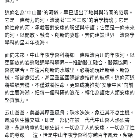
氣力。
這條名為“中山醫”的河道，早已超出了地輿與時間的范疇。
它是一條精力的河，流淌著“三基三嚴”的治學精魂；它是一
條性命的河，承載著對安康的盼望與守護；它更是一條未來
的河，以開放、融會、創新的姿態，奔向建設世界一流醫學
學科的星斗年夜海。
面向未來，中山年夜學醫科將如一條匯流百川的年夜河，以
更開放的姿態融通學科疆界——推動醫工融合、醫藥協同、
醫防結合。在這片創新的水域里，必將涌現出新藥、新器
械、新診療范式，甚至重塑國際診療指南的航標。這條河道
將繼續奔騰，不僅滋養性命，更愿成為推動“安康中國”向前
的主要海潮，把每一個科研的浪花，轉化為護佑人類安康的
堅實氣力。
云山蒼蒼，奠基其厚重風骨；珠水泱泱，象征其不息生機。
風骨與生機交織，即是一部仍在被一代代中山醫人熱烈書
寫、永無終章的壯麗史詩。一切為了人的安康，一切為了性
命的尊嚴——這，恰是中山年夜學醫科穿越百年風云，留給