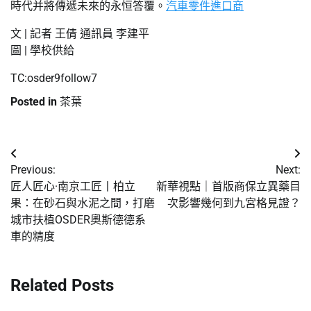
時代并將傳遞未來的永恒答覆。
汽車零件進口商
文 | 記者 王倩 通訊員 李建平
圖 | 學校供給
TC:osder9follow7
Posted in
茶葉
文
Previous:
Next:
章
匠人匠心·南京工匠丨柏立
新華視點｜首版商保立異藥目
果：在砂石與水泥之間，打磨
次影響幾何到九宮格見證？
導
城市扶植OSDER奧斯德德系
覽
車的精度
Related Posts