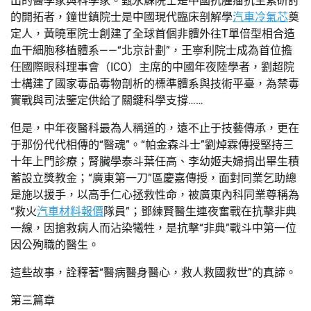
出的醫學家與科學家。甄永蘇院士是中國抗腫瘤抗生素研討
的開拓者，鐘世鎮院士是中國現代臨床剖解學
汽車冷氣芯
奠
定人，黃曉軍院士創建了全球首個非體外往T單倍型相合造
血干細胞移植體系——“北京計劃”，王寧利院士成為首位擔
任國際眼科理事會（ICO）主席的中國年夜陸學者，劉超院
士構建了國家毒品毒物剖析的標準體系與技術平臺，為禁毒
實戰與司法鑒定供給了關鍵科學支撐……
但是，中年夜醫科最為人稱道的，遠不止于技藝傳承，更在
于那份代代相傳的“醫魂”。“帕金森斗士”劉焯霖傳授堅持三
十年上門診療；腎臟學泰斗葉任高、李幼姬夫婦捐出畢生積
蓄設立獎教金；“廣東第一刀”區慶嘉傳授，面對同業乞助總
是施以援手，以高手仁心拯救性命，被廣東內科同業尊稱為
“救火
汽車材料報價
隊員”；鄧練賢醫生連夜奮戰在抗擊非典
一線，因搶救病人而沾染犧牲，是抗擊“非典”戰斗中第一位
因公殉職的醫生。
這些故事，詮釋著“醫病醫身醫心，救人救國救世”的真諦。
第三篇章