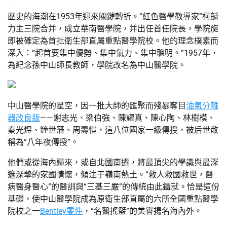
歷史的海潮在1953年迎來關鍵轉折。“紅色醫學教導家”柯麟
力主三院合并，成立華南醫學院，并出任首任院長，學院旋
即被確定為首批衛生部直屬重點醫學院校。他的理念樸素而
深入：“起首要集中優勢、集中氣力、集中聰明。”1957年，
為紀念孫中山師長教師，學院改名為中山醫學院。
中山醫學院的星空，因一批大師的匯聚而殘暴奪目
油氣分離
器改良版
——謝志光、梁伯強、陳耀真、陳心陶、林樹模、
秦光煜、鐘世藩、周壽愷，這八位國家一級傳授，被后世敬
稱為“八年夜傳授”。
他們或從海內歸來，或自北國南遷，將最頂尖的學識與最深
邃深摯的家國情懷，傾注于嶺南熱土。“救人救國救世，醫
病醫身醫心”的醫訓與“三基三嚴”的傳統由此鑄就。恰是這份
基礎，使中山醫學院成為原衛生部直屬的六所全國重點醫學
院校之一
Bentley零件
，“名醫搖籃”的美譽揚名海內外。