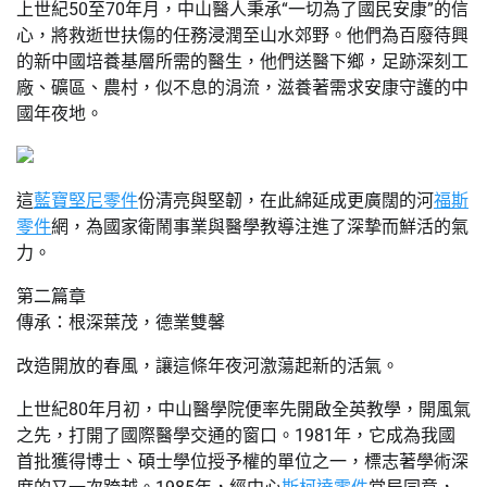
上世紀50至70年月，中山醫人秉承“一切為了國民安康”的信
心，將救逝世扶傷的任務浸潤至山水郊野。他們為百廢待興
的新中國培養基層所需的醫生，他們送醫下鄉，足跡深刻工
廠、礦區、農村，似不息的涓流，滋養著需求安康守護的中
國年夜地。
這
藍寶堅尼零件
份清亮與堅韌，在此綿延成更廣闊的河
福斯
零件
網，為國家衛鬧事業與醫學教導注進了深摯而鮮活的氣
力。
第二篇章
傳承：根深葉茂，德業雙馨
改造開放的春風，讓這條年夜河激蕩起新的活氣。
上世紀80年月初，中山醫學院便率先開啟全英教學，開風氣
之先，打開了國際醫學交通的窗口。1981年，它成為我國
首批獲得博士、碩士學位授予權的單位之一，標志著學術深