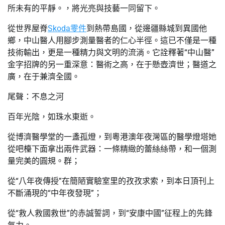
所未有的平靜。，將光亮與技藝一同留下。
從世界屋脊
Skoda零件
到熱帶島國，從邊疆縣城到異國他
鄉，中山醫人用腳步測量醫者的仁心半徑。這已不僅是一種
技術輸出，更是一種精力與文明的流淌。它詮釋著“中山醫”
金字招牌的另一重深意：醫術之高，在于懸壺濟世；醫道之
廣，在于兼濟全國。
尾聲：不息之河
百年光陰，如珠水東逝。
從博濟醫學堂的一盞孤燈，到粵港澳年夜灣區的醫學燈塔她
從吧檯下面拿出兩件武器：一條精緻的蕾絲絲帶，和一個測
量完美的圓規。群；
從“八年夜傳授”在簡陋實驗室里的孜孜求索，到本日頂刊上
不斷涌現的“中年夜發現”；
從“救人救國救世”的赤誠誓詞，到“安康中國”征程上的先鋒