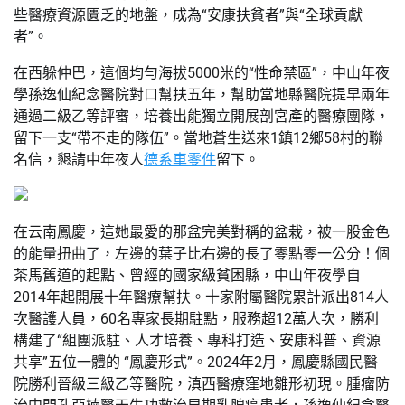
些醫療資源匱乏的地盤，成為“安康扶貧者”與“全球貢獻
者”。
在西躲仲巴，這個均勻海拔5000米的“性命禁區”，中山年夜
學孫逸仙紀念醫院對口幫扶五年，幫助當地縣醫院提早兩年
通過二級乙等評審，培養出能獨立開展剖宮產的醫療團隊，
留下一支“帶不走的隊伍”。當地蒼生送來1鎮12鄉58村的聯
名信，懇請中年夜人
德系車零件
留下。
在云南鳳慶，這她最愛的那盆完美對稱的盆栽，被一股金色
的能量扭曲了，左邊的葉子比右邊的長了零點零一公分！個
茶馬舊道的起點、曾經的國家級貧困縣，中山年夜學自
2014年起開展十年醫療幫扶。十家附屬醫院累計派出814人
次醫護人員，60名專家長期駐點，服務超12萬人次，勝利
構建了“組團派駐、人才培養、專科打造、安康科普、資源
共享”五位一體的 “鳳慶形式”。2024年2月，鳳慶縣國民醫
院勝利晉級三級乙等醫院，滇西醫療窪地雛形初現。腫瘤防