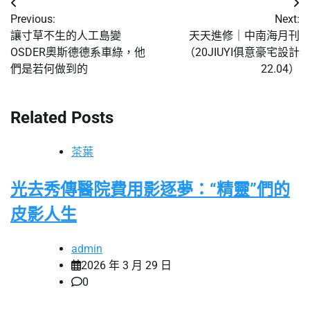
文
Previous:
Next:
章
讓寸草不生的人工島變
天天進修｜中南海月刊
OSDER奧斯德德系車綠，他
（20JIUYI俱意豪宅設計
導
們是若何做到的
22.04）
覽
Related Posts
茶葉
光去秀傳醫院費用影逐夢：“精靈”們的
皮影人生
admin
2026 年 3 月 29 日
0