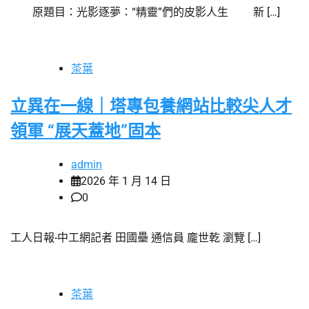
原題目：光影逐夢：“精靈”們的皮影人生 新 […]
茶葉
立異在一線｜塔專包養網站比較尖人才
領軍 “展天蓋地”固本
admin
2026 年 1 月 14 日
0
工人日報-中工網記者 田國壘 通信員 龐世乾 瀏覽 […]
茶葉