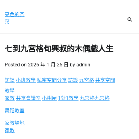
Skip
星期一, 10 8 月, 2026
to
亮色的茶
content
葉
七到九宮格旬興叔的木偶戲人生
Posted on
2026 年 1 月 25 日
by
admin
訪談
小班教學
私密空間
分享
訪談
九宮格
共享空間
教學
家教
共享會議室
小樹屋
1對1教學
九宮格
九宮格
舞蹈教室
家教場地
家教