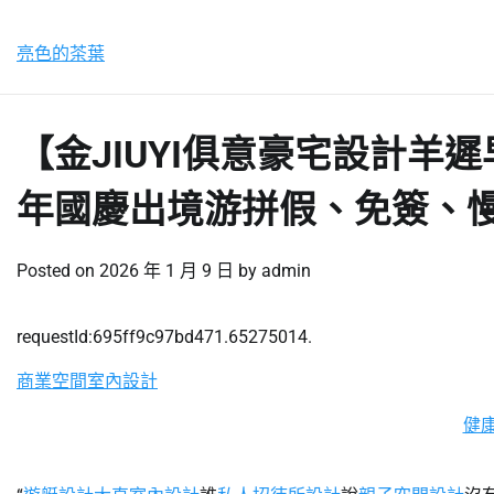
Skip
星期五, 7 8 月, 2026
to
亮色的茶葉
content
【金JIUYI俱意豪宅設計羊
年國慶出境游拼假、免簽、
Posted on
2026 年 1 月 9 日
by
admin
requestId:695ff9c97bd471.65275014.
商業空間室內設計
健