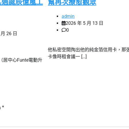
其過誕辰億嵐工
幫再次療愈觀眾
admin
2026 年 5 月 13 日
0
 月 26 日
他私密空間掏出他的純金箔信用卡，那
卡像時租會議一 […]
居中心Funte電動升
為
*