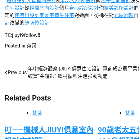
“
遊艇設計
大直室內設計
誰
私人招待所設計
說
親子空間設計
沒
住宅設計
幾
禪風室內設計
個月
身心診所設計
你
醫美診所設計
們
定的
侘寂風
設計家豪宅
養生住宅
對她說，彷彿在對
老屋翻新
自
計
改變的
綠裝修設計
TC:jiuyi9follow8
Posted in
茶葉
年中經濟觀察 |JIUYI俱意住宅設計 電商成為農平易
文
Previous:
致富“金鑰匙” 鄉村振興注進強勁動能
章
導
Related Posts
覽
茶葉
茶葉
叮——機械人JIUYI俱意室內
90歲老太五