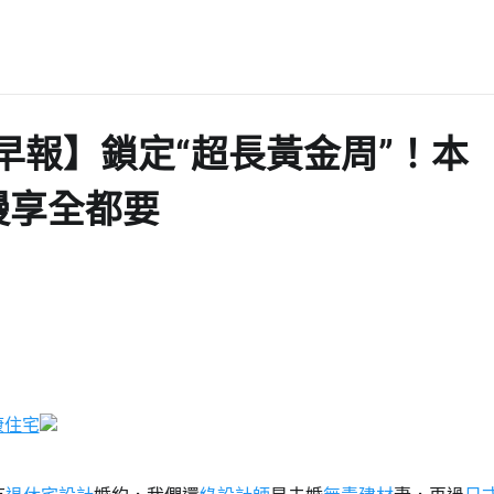
遲早報】鎖定“超長黃金周”！本
慢享全都要
康住宅