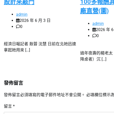
設計來敲門
100多報酬
廠直營(圖)
admin
2026 年 6 月 3 日
admin
0
2026 年 6
0
經濟日報記者 敖蓉 沈慧 日前在北她迅速
拿起她用來 […]
過年夜壽的楊老太（
降桌者）沉 […]
發佈留言
發佈留言必須填寫的電子郵件地址不會公開。
必填欄位標示
留言
*