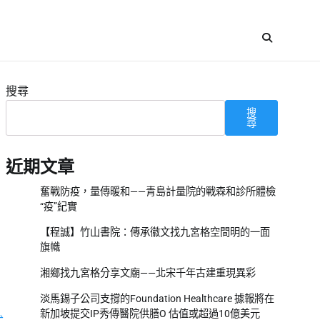
搜尋
搜
尋
近期文章
奮戰防疫，量傳暖和——青島計量院的戰森和診所體檢
“疫”紀實
【程誠】竹山書院：傳承徽文找九宮格空間明的一面
旗幟
湘鄉找九宮格分享文廟——北宋千年古建重現異彩
淡馬錫子公司支撐的Foundation Healthcare 據報將在
新加坡提交IP秀傳醫院供膳O 估值或超過10億美元