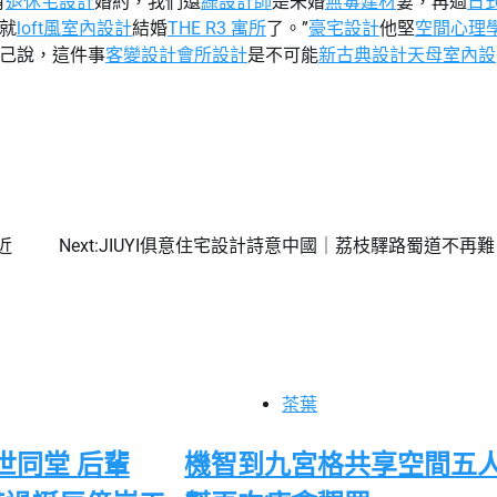
有
退休宅設計
婚約，我們還
綠設計師
是未婚
無毒建材
妻，再過
日
就
loft風室內設計
結婚
THE R3 寓所
了。”
豪宅設計
他堅
空間心理
己說，這件事
客變設計
會所設計
是不可能
新古典設計
天母室內設
近
Next:
JIUYI俱意住宅設計詩意中國｜荔枝驛路蜀道不再難
茶葉
世同堂 后輩
機智到九宮格共享空間五