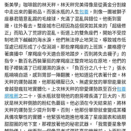
衡美學」咖啡館的林天秤。林天秤完美得像是從黃金分割線
中走出來的藝術品。而張水瓶的人生
包養
，則像一團被獅子
座暴君隨意亂踢的毛線球，充滿了混亂與錯位。他衝到窗
邊，往外看去。整座城市已經因為這個突如其來的「超級修
正」而陷入了荒謬的混亂。街道上的雙魚座們，開始不受控
制地流下鹹鹹的海水淚，他們無法停止地哭泣，導致城市低
窪處已經形成了小型潟湖。那些摩羯座的上班族，嚴格遵守
著廣播中「摩羯座今天適合原地踏步，否則將失去襪子」的
指令。數百名西裝筆挺的摩羯座正整齊地站在原地，他們的
鞋子裡裝滿了已經潮濕的淚水。「負百分之八十七？」張水
瓶喃喃自語，感到胃部一陣翻騰，他知道這代表著什麼。林
天秤的運勢越差，他那股積壓已久、無處安放的單戀能量就
會越發瘋狂地實體化。上次林天秤的戀愛運勢跌至百分
包養
網推薦
之二十，張水瓶就發現他的廚房裡長滿了巨大的、形
狀是林天秤側臉的粉紅色蘑菇。他必須在今天結束前，將林
天秤的運勢至少提升到零。否則，他那份單戀就會變成某種
具備攻擊性的實體。他緊張地跑進他堆滿了星座圖表和過期
甜甜圈的地下室，那裡放著他的秘密武器。「我需要星象學