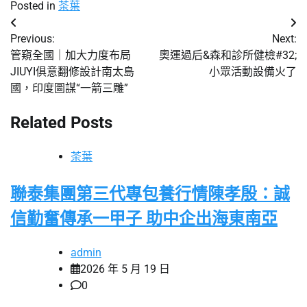
Posted in
茶葉
文
Previous:
Next:
章
管窺全國｜加大力度布局
奧運過后&森和診所健檢#32;
JIUYI俱意翻修設計南太島
小眾活動設備火了
導
國，印度圖謀“一箭三雕”
覽
Related Posts
茶葉
聯泰集團第三代專包養行情陳孝殷：誠
信勤奮傳承一甲子 助中企出海東南亞
admin
2026 年 5 月 19 日
0