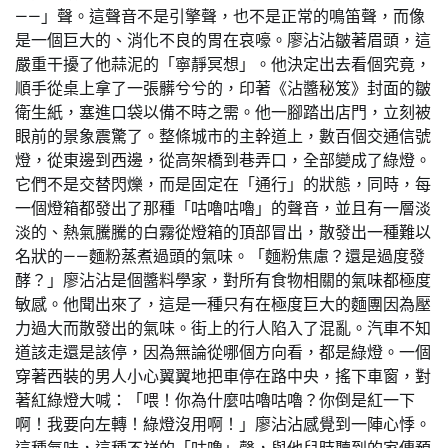
——」聲。這聲音不是引擎聲，也不是正常的鳴笛聲，而像
是一個巨大的、消化不良的胃在哀嚎。廖沾沾皺著眉頭，這
嚴重干擾了他蒜泥的「寧靜冥想」。他決定出去看個究竟，
順手從桌上拿了一張髒兮兮的，印著《沾醬秘笈》封面的皺
衛生紙，塞進口袋以備不時之需。他一腳踏出店門，立刻被
眼前的景象震驚了。整條城市的主幹道上，數百個交通信號
燈，從東邊到西邊，從高架橋到巷弄口，全部變成了綠燈。
它們不是交替閃爍，而是固定在「通行」的狀態，同時，每
一個燈箱都發出了那種「咕嚕咕嚕」的聲音，並且有一層淡
淡的、熱氣騰騰的白霧從燈箱的頂部冒出，散發出一種難以
名狀的——麵粉蒸煮過頭的氣味。「麵粉焦慮？還是過度發
酵？」廖沾沾是個醬料學家，對所有食物相關的氣味都極度
敏感。他聞出來了，這是一種只有在極度巨大的麵團因為壓
力過大而散發出的氣味。街上的行人陷入了混亂。汽車不知
道該走還是該停，因為無論從哪個方向看，都是綠燈。一個
穿著西裝的男人小心翼翼地把車停在路中央，搖下車窗，對
著紅綠燈大喊：「喂！你為什麼咕嚕咕嚕？你倒是紅一下
啊！我要向左轉！綠燈沒用啊！」廖沾沾感覺到一陣心悸。