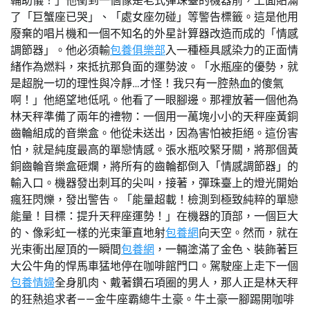
輔助儀！」他衝到一個像是老式彈珠臺的機器前，上面貼滿
了「巨蟹座已哭」、「處女座勿碰」等警告標籤。這是他用
廢棄的唱片機和一個不知名的外星計算器改造而成的「情感
調節器」。他必須輸
包養俱樂部
入一種極具感染力的正面情
緒作為燃料，來抵抗那負面的運勢波。「水瓶座的優勢，就
是超脫一切的理性與冷靜…才怪！我只有一腔熱血的傻氣
啊！」他絕望地低吼。他看了一眼腳邊。那裡放著一個他為
林天秤準備了兩年的禮物：一個用一萬塊小小的天秤座黃銅
齒輪組成的音樂盒。他從未送出，因為害怕被拒絕。這份害
怕，就是純度最高的單戀情感。張水瓶咬緊牙關，將那個黃
銅齒輪音樂盒砸爛，將所有的齒輪都倒入「情感調節器」的
輸入口。機器發出刺耳的尖叫，接著，彈珠臺上的燈光開始
瘋狂閃爍，發出警告。「能量超載！檢測到極致純粹的單戀
能量！目標：提升天秤座運勢！」在機器的頂部，一個巨大
的、像彩虹一樣的光束筆直地射
包養網
向天空。然而，就在
光束衝出屋頂的一瞬間
包養網
，一輛塗滿了金色、裝飾著巨
大公牛角的悍馬車猛地停在咖啡館門口。駕駛座上走下一個
包養情婦
全身肌肉、戴著鑽石項圈的男人，那人正是林天秤
的狂熱追求者——金牛座霸總牛土豪。牛土豪一腳踢開咖啡