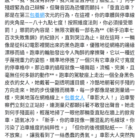
感。「我、我沒有斜停！我只是垂直停在了牆壁上！」何手
殘趕緊為自己辯解，但聲音因為恐懼而顫抖。「垂直泊車？
那是在第三
包養網
次元的行為，在這裡，你的車體與停車線
的夾角是——八十九點七度！按照維度法則，你必須接受懲
罰！」懲罰的內容是：無限次觀看一部名為**《新手泊車七
百次失敗集錦》的紀錄片，直到哭泣為止。就在這時，一輛
像是從科幻電影裡開出來的黑色跑車，優雅地從網格的邊緣
漂移而過。跑車的輪胎發出令人陶醉的摩擦聲，它以一種近
乎蔑視重力的姿態，精準地停進了一個只有它車身尺寸寬度
的停車格中。那泊車的過程就像一場舞蹈，流暢、完美，且
毫無任何多餘的動作**。跑車的駕駛座上走出一個全身黑色
皮衣的女人，她戴著一副透明護目鏡，冷酷地朝著何手殘的
方向走來。她的步伐優雅而精準，每一步都像是被測量過一
樣，完美地落在網格線上。
包養女人
「車影大人！」泊車警
察們立刻立正站好，連測量尺都顫抖著不敢發出聲音。她走
到何手殘面前，輕蔑地掃了一眼他那輛垂直貼在牆上的掀背
車，語氣冰冷。「新手，你的車技像一團混亂的毛線球。你
污染了泊車維度的純粹性。」「但你的後視鏡貼紙——『永
不放棄』，讓我看到了一絲愚蠢的勇氣。」車影大人突然掏