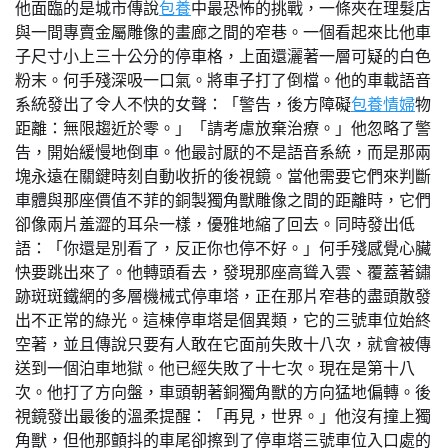
他面臨的是城市傳說
包養
中最恐怖的挑戰，一條夾在理髮店
與一間專賣金屬雕像的畫廊之間的窄巷。一個看起來比他車
子尺寸小上三十公分的停車格，上面還灑著一層可疑的白色
粉末。何手殘深吸一口氣。將車子打了倒檔。他的車載語音
系統發出了令人不快的女聲：「警告，後方障礙
包養情婦
物
距離：無限趨近於零。」「請考慮放棄治療。」他忽略了警
告，開始緩慢地倒車。他最討厭的不是語音系統，而是那兩
塊永遠在關鍵時刻自動收折的後視鏡。當他需要它們來判斷
車體與那座價值不菲的銅製獨角獸雕像之間的距離時，它們
卻像兩片羞澀的耳朵一樣，優雅地縮了回去。同時發出低
語：「你還是別看了，反正你也停不好。」何手殘感覺心臟
快要跳出來了。他轉頭看去，發現那座高聳入雲、覆蓋著鏽
跡斑斑鐵網的多層機械式停車塔，正在那片窄巷的盡頭散發
出不正常的綠光。這棟停車塔是個異類，它的三號車位始終
空著，並且傳說只要有人敢在它面前失敗十八次，就會被傳
送到一個泊車地獄。他已經失敗了十七次。現在是第十八
次。他打了方向盤，車頭朝著銅獨角獸的方向猛地偏轉。後
視鏡發出最後的溫柔提醒：「再見，世界。」他沒有撞上獨
角獸，但他那顫抖的車尾卻擦到了停車塔三號車位入口處的