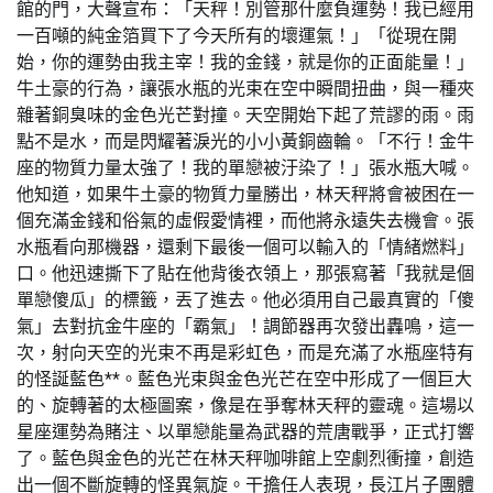
館的門，大聲宣布：「天秤！別管那什麼負運勢！我已經用
一百噸的純金箔買下了今天所有的壞運氣！」「從現在開
始，你的運勢由我主宰！我的金錢，就是你的正面能量！」
牛土豪的行為，讓張水瓶的光束在空中瞬間扭曲，與一種夾
雜著銅臭味的金色光芒對撞。天空開始下起了荒謬的雨。雨
點不是水，而是閃耀著淚光的小小黃銅齒輪。「不行！金牛
座的物質力量太強了！我的單戀被汙染了！」張水瓶大喊。
他知道，如果牛土豪的物質力量勝出，林天秤將會被困在一
個充滿金錢和俗氣的虛假愛情裡，而他將永遠失去機會。張
水瓶看向那機器，還剩下最後一個可以輸入的「情緒燃料」
口。他迅速撕下了貼在他背後衣領上，那張寫著「我就是個
單戀傻瓜」的標籤，丟了進去。他必須用自己最真實的「傻
氣」去對抗金牛座的「霸氣」！調節器再次發出轟鳴，這一
次，射向天空的光束不再是彩虹色，而是充滿了水瓶座特有
的怪誕藍色**。藍色光束與金色光芒在空中形成了一個巨大
的、旋轉著的太極圖案，像是在爭奪林天秤的靈魂。這場以
星座運勢為賭注、以單戀能量為武器的荒唐戰爭，正式打響
了。藍色與金色的光芒在林天秤咖啡館上空劇烈衝撞，創造
出一個不斷旋轉的怪異氣旋。干擔任人表現，長江片子團體