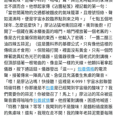
這種氣味，這種不祥的「咕嚕」聲，與他兒時聽到的家傳預
言不謀而合。他想起家傳《沾醬秘笈》裡記載的第一句：
「當世間萬物的交通都被麵皮的氣味籠罩，且燈號恒綠、聲
如湯沸時，便是宇宙水餃臨界點到來之時。」「七點五個地
球年…怎麼這麼快？」廖沾沾猛地衝回店裡，衝到後廚，打
開了一個藏在舊冰櫃後面的暗門。暗門裡放著一個老舊的、
像是古代金屬保險箱的東西。他輸入了密碼：「一醬二醋三
油四辣五蒜泥」（這是醬料界的基礎公式，只有像他這樣的
傳統派才會用）。保險箱打開，裡面沒有黃金，只有一個閃
爍著詭異紅色光芒的儀器。這儀器很像一個老式的對講機，
但頂部插著一根彎曲的、像韭菜一樣的天線。他顫抖著拿起
儀器，按下通話鈕。儀器發出「滋——」
包養價格
的電流
聲，接著傳來一陣高八度、急促且充滿養生焦慮的聲音。
「喂！是廖沾沾嗎！快接聽！這裡是 K-999！宇宙水餃聯盟
特級特務！你那邊是不
包養
是已經聞到宇宙級的酸味了？我
們需要你的蒜泥！你被徵召了！馬上！」廖沾沾的耳朵被這
聲音震得嗡嗡作
包養感情
響，他捏著對講機，困惑地喊道：
「特務？酸味？等等！我聞到的不是酸味！是麵粉過度膨脹
的焦慮味！還有，我現在走不開！我的陳年老蒜泥需要每隔