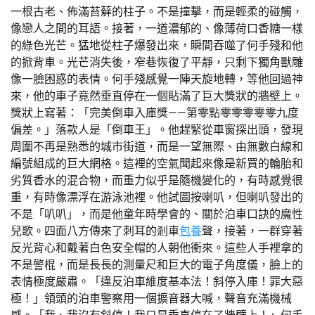
一根古老、佈滿苔蘚的柱子。不是撞擊，而是輕柔的碰觸，
像戀人之間的耳語。接著，一道濃郁的、像薄荷口香糖一樣
的綠色光芒。猛地從柱子爆發出來，瞬間吞噬了何手殘和他
的掀背車。光芒消失後，窄巷恢復了平靜，只剩下獨角獸雕
像一臉困惑的表情。何手殘感覺一陣天旋地轉，等他回過神
來，他的車子竟然垂直停在一個貼滿了巨大獎狀的牆壁上。
獎狀上寫著：「完美倒車入庫獎——第零點零零零零零九度
偏差。」落款人是「倒車王」。他趕緊從車窗探出頭，發現
周圍不再是熟悉的城市街道，而是一望無際、由無數白線和
編號組成的巨大網格。這裡的空氣聞起來像是新買的輪胎和
劣質香水的混合物，而重力似乎是隨機變化的，有時感覺很
重，有時像漂浮在游泳池裡。他試圖按喇叭，但喇叭發出的
不是「叭叭」，而是他童年時學會的、關於泊車口訣的魔性
兒歌。四面八方傳來了刺耳的剎車
包養
聲，接著，一群穿著
反光背心和戴著白色安全帽的人朝他衝來。這些人手裡拿的
不是警棍，而是長長的測量尺和巨大的電子角度儀，臉上的
表情極度嚴肅。「違反泊車維度基本法！斜停入庫！罪大惡
極！」領頭的泊車警察用一個擴音器大喊，聲音充滿機械