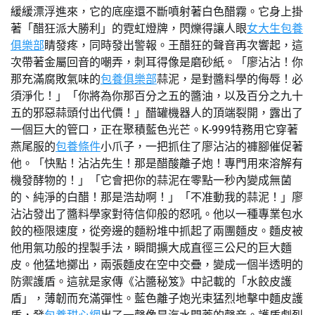
緩緩漂浮進來，它的底座還不斷噴射著白色醋霧。它身上掛
著「醋狂派大勝利」的霓虹燈牌，閃爍得讓人眼
女大生包養
俱樂部
睛發疼，同時發出警報。王醋狂的聲音再次響起，這
次帶著金屬回音的嘲弄，刺耳得像是磨砂紙。「廖沾沾！你
那充滿腐敗氣味的
包養俱樂部
蒜泥，是對醬料學的侮辱！必
須淨化！」「你將為你那百分之五的醬油，以及百分之九十
五的邪惡蒜頭付出代價！」醋罐機器人的頂端裂開，露出了
一個巨大的管口，正在聚積藍色光芒。K-999特務用它穿著
燕尾服的
包養條件
小爪子，一把抓住了廖沾沾的褲腳催促著
他。「快點！沾沾先生！那是醋酸離子炮！專門用來溶解有
機發酵物的！」「它會把你的蒜泥在零點一秒內變成無菌
的、純淨的白醋！那是浩劫啊！」「不准動我的蒜泥！」廖
沾沾發出了醬料學家對待信仰般的怒吼。他以一種專業包水
餃的極限速度，從旁邊的麵粉堆中抓起了兩團麵皮。麵皮被
他用氣功般的捏製手法，瞬間擴大成直徑三公尺的巨大麵
皮。他猛地擲出，兩張麵皮在空中交疊，變成一個半透明的
防禦護盾。這就是家傳《沾醬秘笈》中記載的「水餃皮護
盾」，薄韌而充滿彈性。藍色離子炮光束猛烈地擊中麵皮護