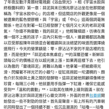
了年夜反動汗青題材電視劇《浴血榮光》。相《宇宙水餃與
終極醬料師》第一章：蒜泥與末日預兆廖沾沾坐在他那間被
稱為「宇宙水餃中心」的店裡，但這間店的外觀更像是一個
被遺棄的藍色塑膠棚，與「宇宙」或「中心」這兩個詞毫無
關係。他正在對著一缸已經發酵了七個月又七天的老蒜泥嘆
氣。「你還不夠靈動，我的蒜泥。」他輕聲細語，彷彿在責
備一個不上進的孩子。店內只有他一個人，連蒼蠅都因為難
以忍受那股陳年蒜頭混合著鐵鏽與淡淡絕望的味道而選擇繞
道飛行。今天的營業額是：零。廖沾沾不安的不是店裡的生
意，而是他對**「蒜泥成本焦慮症」**的深層恐懼。新鮮蒜
頭每公斤的價格正在以超光速上漲，如果再這樣下去，他引
以為傲的「靈魂蒜泥」將難以為繼。他拿著一把被磨得光
滑、閃耀著不祥光芒的小銀勺，從缸底撈起一坨濃稠的、顏
色介於灰綠與土黃之間的發酵物。這蒜泥被他照顧得像稀世
珍寶，每隔三小時，他就要用手指彈一下缸邊，確保它能感
受到**「溫和的震動」**，以助其在精神上達到圓滿。就在
廖沾沾專注於與蒜泥進行心靈交流時，外面的世界
包養網
開
始發出一些不對勁的信號。首先是聲音。街上所有的汽車喇
叭同時發出了一個持續不斷、低沉且潮濕的「咕嚕——咕嚕