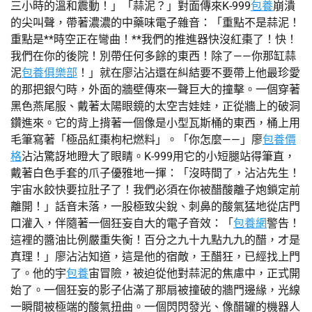
三小時的溫和震動！」「蒜泥？」對面傳來K-999
包養
崩潰
的尖叫聲，帶著濃濃的中藥味電子雜音：「重點不是蒜泥！
重點是**時空正在彎曲！**我們的推進器快沒紅棗了！快！
我們在你的後院！別帶任何多餘的東西！除了——你那缸蒜
泥
包養俱樂部
！」就在廖沾沾還在糾結要不要帶上他最珍愛
的那把銀勺時，外面的牆壁傳來一聲巨大的撞擊。一個穿著
黑色燕尾服、戴著太陽眼鏡的太空吉娃娃，正從牆上的破洞
鑽進來。它的背上揹著一個像是小型瓦斯桶的東西，桶上用
毛筆寫著「極品紅棗枸杞燃料」。「你怎麼——」廖
包養價
格
沾沾驚訝地瞪大了眼睛。K-999用它的小短腿站得筆直，
戴著白色手套的爪子優雅地一揮：「沒時間了，沾沾先生！
宇宙水餃快要拉肚子了！我們必須在你被醋酸離子炮鎖定前
離開！」話音未落，一股極致尖銳、刺鼻的酸氣猛地從店門
口灌入，伴隨著一個狂妄自大的電子音效：「
包養網
警告！
這裡的醬油比例嚴重失衡！百分之九十九點九九的醋，才是
真理！」廖沾沾知道，這是他的宿敵，王醋狂，已經找上門
了。他的宇
包養
宙冒險，被迫從他對蒜泥的焦慮中，正式開
始了。一個狂妄的影子佔滿了那扇被撞破的牆門邊緣，光線
一瞬間被極端的酸氣扭曲。一個閃閃發光、像醋罐的機器人