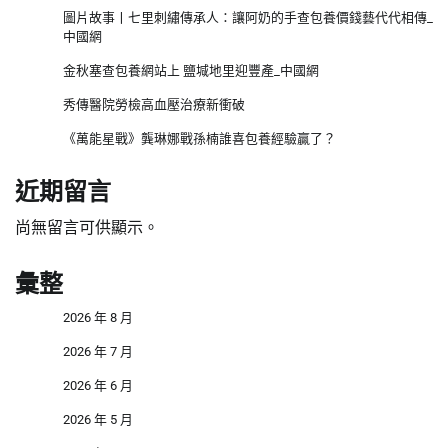
圖片故事丨七里刺繡傳承人：讓阿奶的手查包養價錢藝代代相傳_
中國網
金秋塞查包養網站上 鹽堿地里迎豐產_中國網
秀傳醫院勞檢高血壓治療新衝破
《萬能星戰》龔琳娜戰孫楠誰喜包養經驗贏了？
近期留言
尚無留言可供顯示。
彙整
2026 年 8 月
2026 年 7 月
2026 年 6 月
2026 年 5 月