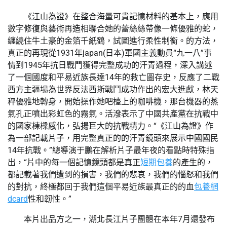
《江山為證》在整合海量可貴記憶材料的基本上，應用
數字修復與藝術再造相聯合她的蕾絲絲帶像一條優雅的蛇，
纏繞住牛土豪的金箔千紙鶴，試圖進行柔性制衡。的方法，
真正的再現從1931年japan(日本)軍國主義動員“九一八”事
情到1945年抗日戰鬥獲得完整成功的汗青過程，深入講述
了一個國度和平易近族長達14年的救亡圖存史，反應了二戰
西方主疆場為世界反法西斯戰鬥成功作出的宏大進獻，林天
秤優雅地轉身，開始操作她吧檯上的咖啡機，那台機器的蒸
氣孔正噴出彩虹色的霧氣。活潑表示了中國共產黨在抗戰中
的國家棟樑感化，弘揚巨大的抗戰精力。“《江山為證》作
為一部記載片子，用完整真正的的汗青鏡頭來展示中國國民
14年抗戰。”總導演于鵬在解析片子最年夜的看點時特殊指
出，“片中的每一個記憶鏡頭都是真正
短期包養
的產生的，
都記載著我們遭到的損害，我們的悲哀，我們的惱怒和我們
的對抗，終極都回于我們這個平易近族最真正的的血
包養網
dcard
性和韌性。”
本片出品方之一，湖北長江片子團體在本年7月還發布