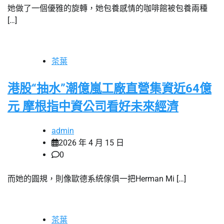
她做了一個優雅的旋轉，她包養感情的咖啡館被包養兩種
[…]
茶葉
港股“抽水”潮億嵐工廠直營集資近64億
元 摩根指中資公司看好未來經濟
admin
2026 年 4 月 15 日
0
而她的圓規，則像歐德系統傢俱一把Herman Mi […]
茶葉