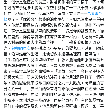
出一個像是遙控器的裝置，對著何手殘的車子按了一下。何
手殘的車子從牆上脫落，在空中旋轉了一百八十度，穩穩地
停在了地面上的一個停車格中。這次，夾角是——
包養網評
價
零度。「你被分配給我的泊車學徒了。如果泊車是一種宗
教，你就是那個連方向盤都沒摸過的新信徒。」她指了指旁
邊一輛像是巨型嬰兒車的改造車：「這是你的訓練工具，從
現在開始，你得學會如何在零點零零一秒內，將這輛車精準
停入對面的針眼大小的車位裡。」何手殘看著那輛閃閃發
光、
包養網單次
還在播放《小星星》的嬰兒車，感到一陣眩
暈。泊車維度的生活，比他想象中還要無理頭一百萬倍。
《失控的星座運勢與單戀狂想曲》張水瓶從他那張覆蓋著七
層舊報紙的單人床上驚醒，不是因為鬧鐘，而是因為屋頂傳
來了一陣震耳欲聾的廣播聲。「緊急！緊急！今日星座運勢
超級大修正！所有天秤座請注意！由於月球剛剛打了一個噴
嚏，您的戀愛機率從昨日的百分之九十九點九，陡降至負百
分之八十七！」廣播員的聲音聽起來像是一個正在經歷中年
危機的雙子座，充滿了戲劇性的絕望。張水瓶，一個典型的
水瓶座，立刻感到一陣恐慌，這是他患有「星座預報壓力症
候群」後的標準反應。他單戀著住在隔壁棟、經營一家「平