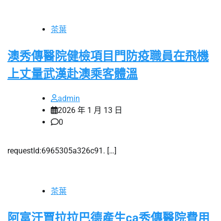
茶葉
澳秀傳醫院健檢項目門防疫職員在飛機
上丈量武漢赴澳乘客體溫
admin
2026 年 1 月 13 日
0
requestId:6965305a326c91. […]
茶葉
阿富汗賈拉拉巴德產生ca秀傳醫院費用