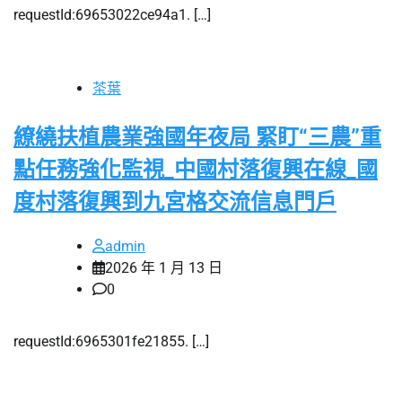
requestId:69653022ce94a1. […]
茶葉
繚繞扶植農業強國年夜局 緊盯“三農”重
點任務強化監視_中國村落復興在線_國
度村落復興到九宮格交流信息門戶
admin
2026 年 1 月 13 日
0
requestId:6965301fe21855. […]