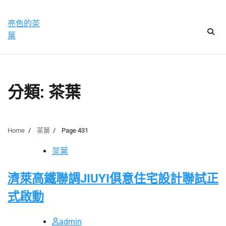
Skip
星期日, 9 8 月, 2026
to
亮色的茶
content
葉
分類:
茶葉
Home
茶葉
Page 431
茶葉
濟萊高鐵聯調JIUYI俱意住宅設計聯試正
式啟動
admin