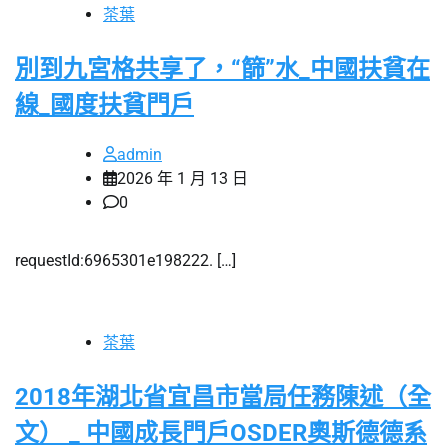
茶葉
別到九宮格共享了，“篩”水_中國扶貧在
線_國度扶貧門戶
admin
2026 年 1 月 13 日
0
requestId:6965301e198222. […]
茶葉
2018年湖北省宜昌市當局任務陳述（全
文） _ 中國成長門戶OSDER奧斯德德系