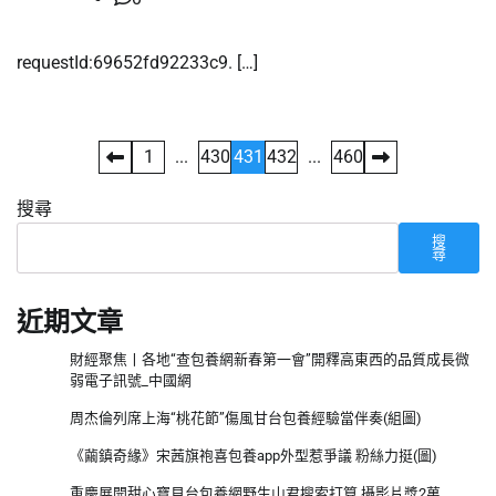
requestId:69652fd92233c9. […]
文
1
...
430
431
432
...
460
章
搜尋
分
搜
尋
頁
近期文章
財經聚焦丨各地“查包養網新春第一會”開釋高東西的品質成長微
弱電子訊號_中國網
周杰倫列席上海“桃花節”傷風甘台包養經驗當伴奏(組圖)
《繭鎮奇緣》宋茜旗袍喜包養app外型惹爭議 粉絲力挺(圖)
重慶展開甜心寶貝台包養網野生山君搜索打算 攝影片獎2萬