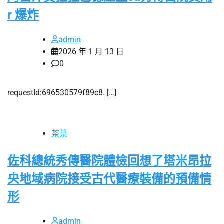
r 爆炸
admin
2026 年 1 月 13 日
0
requestId:696530579f89c8. […]
茶葉
佐科總統秀傳醫院體檢回想了塔米昂拉
央地域病院接受古代醫療裝備的預備情
形
admin