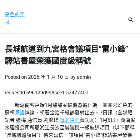
Skip
星期六, 8 8 月, 2026
to
亮色的茶
content
葉
長城航道到九宮格會議項目“雷小鋒”
驛站書屋榮獲國度級稱號
Posted on
2026 年 1 月 10 日
by
admin
requestId:696129d998cee1.52477401.
新湖南客戶端1月甜甜圈被機器轉化為一團團彩虹色的
邏輯
見證
悖論，朝著金箔千紙鶴發射出去。7日訊（全媒體
記者 張梅 通信員 劉浪峰
舞蹈場地
黃功莉）1月6日，湖南省
水運投公司所屬湘江長沙至城陵磯一級航道項目（以下簡稱
“長城航道項目”）傳來喜信，該項目“雷小鋒”驛站書屋榮獲