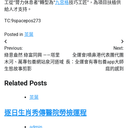
工從“膂力休息者”轉型為“
九宮格
技巧工匠”，為項目扶植供
給人才支持。
TC:9spacepos273
Posted in
茶葉
文
Previous:
Next:
章
綠意盎然 綠富同興 ——塔里
全運會|噴鼻港代表團代團
木河、萬專包養網站泉河道域
長：全運會有專包養app大師
導
生態故事剪影
庭的感到
覽
Related Posts
茶葉
逐日生肖秀傳醫院勞檢運程
admin