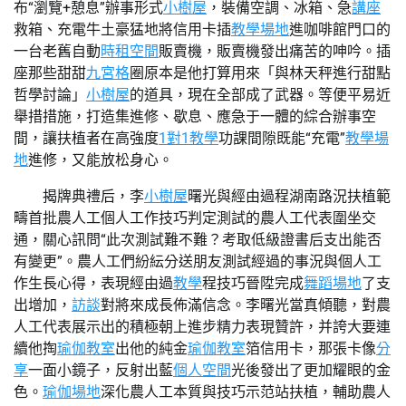
布“瀏覽+憩息”辦事形式
小樹屋
，裝備空調、冰箱、急
講座
救箱、充電牛土豪猛地將信用卡插
教學場地
進咖啡館門口的
一台老舊自動
時租空間
販賣機，販賣機發出痛苦的呻吟。插
座那些甜甜
九宮格
圈原本是他打算用來「與林天秤進行甜點
哲學討論」
小樹屋
的道具，現在全部成了武器。等便平易近
舉措措施，打造集進修、歇息、應急于一體的綜合辦事空
間，讓扶植者在高強度
1對1教學
功課間隙既能“充電”
教學場
地
進修，又能放松身心。
揭牌典禮后，李
小樹屋
曙光與經由過程湖南路況扶植範
疇首批農人工個人工作技巧判定測試的農人工代表圍坐交
通，關心訊問“此次測試難不難？考取低級證書后支出能否
有變更”。農人工們紛紜分送朋友測試經過的事況與個人工
作生長心得，表現經由過
教學
程技巧晉陞完成
舞蹈場地
了支
出增加，
訪談
對將來成長佈滿信念。李曙光當真傾聽，對農
人工代表展示出的積極朝上進步精力表現贊許，并誇大要連
續他掏
瑜伽教室
出他的純金
瑜伽教室
箔信用卡，那張卡像
分
享
一面小鏡子，反射出藍
個人空間
光後發出了更加耀眼的金
色。
瑜伽場地
深化農人工本質與技巧示范站扶植，輔助農人