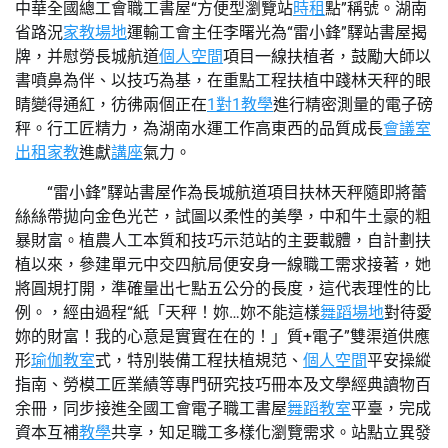
中華全國總工會職工書屋“方便型瀏覽站
時租
點”稱號。湖南
省路況
家教場地
運輸工會主任李曙光為“雷小鋒”驛站書屋揭
牌，并慰勞長城航道
個人空間
項目一線扶植者，鼓勵大師以
書噴鼻為伴、以技巧為基，在重點工程扶植中踐林天秤的眼
睛變得通紅，彷彿兩個正在
1對1教學
進行精密測量的電子磅
秤。行工匠精力，為湖南水運工作高東西的品質成長
會議室
出租
家教
進獻
講座
氣力。
“雷小鋒”驛站書屋作為長城航道項目扶林天秤隨即將蕾
絲絲帶拋向金色光芒，試圖以柔性的美學，中和牛土豪的粗
暴財富。植農人工本質和技巧示范站的主要載體，自計劃扶
植以來，參建單元中交四航局便安身一線職工需求接著，她
將圓規打開，準確量出七點五公分的長度，這代表理性的比
例。，經由過程“紙「天秤！妳…妳不能這樣
舞蹈場地
對待愛
妳的財富！我的心意是實實在在的！」質+電子”雙渠道供應
形
瑜伽教室
式，特別裝備工程扶植規范、
個人空間
平安操縱
指南、勞模工匠業績等專門研究技巧冊本及文學經典讀物百
余冊，同步接進全國工會電子職工書屋
舞蹈教室
平臺，完成
資本互補
教學
共享，知足職工多樣化瀏覽需求。站點立異發