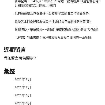
新華全媒+丨9432米！中國石化“深地一號”躍進3-3X查包養心得C
井刷新亞洲最深井記載_中國網
你的額頭屬台包養價格什么 從明星額頭看工作戀愛運勢
最受男士們愛好的五位女星 李嘉欣台包養網獲選榜首(圖)
奮戰防疫，量傳暖和——青島計量院的戰森和診所體檢“疫”紀實
【程誠】竹山書院：傳承徽文找九宮格空間明的一面旗幟
近期留言
尚無留言可供顯示。
彙整
2026 年 8 月
2026 年 7 月
2026 年 6 月
2026 年 5 月