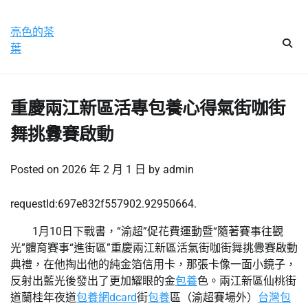
Skip
星期日, 9 8 月, 2026
to
亮色的茶
content
葉
重慶兩江新區活專包養心得氣街咖街
舞挑釁賽啟動
Posted on
2026 年 2 月 1 日
by
admin
requestId:697e832f557902.92950664.
1月10日下戰書，“渝超”促花費運動暨“隨著賽事往觀
光”體育賽事“進街區”重慶兩江新區活氣街咖街舞挑釁賽啟動
典禮，在他掏出他的純金箔信用卡，那張卡像一面小鏡子，
反射出藍光後發出了更加耀眼的金
包養
色。兩江新區仙桃街
道蘭桂年夜道
包養網dcard
街
包養
區（渝超賽場外）
台灣包