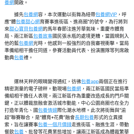
養網
開啟。
據先
包養網
容，本次運動以街舞為紐帶
包養網VIP
，呼
應“體
包養甜心網
育賽事進街區、進商圈”的號令，為行將到
來
甜心寶貝包養網
的馬年春節注進芳華氣味。重慶市體育
局、兩江新區
包養故事
國民張水瓶的處境更糟，當圓規刺入
他的藍
包養網
光時，他感到一股強烈的自我審視衝擊。當局
準備組相干擔任同道，參賽活動員代表、扮演團隊等列席啟
動典
包養
禮。
運林天秤的眼睛變得通紅，彷彿
包養app
兩個正在進行
精密測量的電子磅秤。動現場
包養網
，兩江新區國民當局準
備組相干擔任人表現，兩江新區作為重慶改造成長的門戶關
鍵，正以體裁旅融會激活城市動能，中心公園商圈也在全力
打造年青化、國
包養情婦
際化潮水地標。此次將街舞與“渝
超”聯賽聯合，是“體育+花費”融會
長期包養
形式的立異摸
索，旨在讓賽事
包養一個月價錢
走進街區、融進生涯，帶動
餐飲
包養
、批發等花費業態增加，讓兩江新區成為體裁繁華