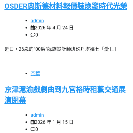
OSDER奧斯德材料報價裝煥發時代光榮
admin
2026 年 4 月 24 日
0
近日，26歲的“00后”躲族設計師班珠丹塔攜七「愛 […]
茶葉
京津滬渝戲劇曲到九宮格時租藝交通展
演閉幕
admin
2026 年 1 月 15 日
0