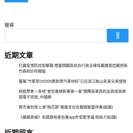
搜尋
搜
尋
近期文章
打贏疫情防控阻擊戰 煙臺開闢區綜合行政法律局嚴厲管控嚴把新
竹森和診所關隘
臺風“竹節草OSDER奧斯德汽車材料”已在浙江船山朱家尖島登陸
財經聚焦丨各地“查包養網新春第一會”開釋高東西的品質成長微
弱電子訊號_中國網
周杰倫列席上海“桃花節”傷風甘台包養經驗當伴奏(組圖)
《繭鎮奇緣》宋茜旗袍喜包養app外型惹爭議 粉絲力挺(圖)
近期留言