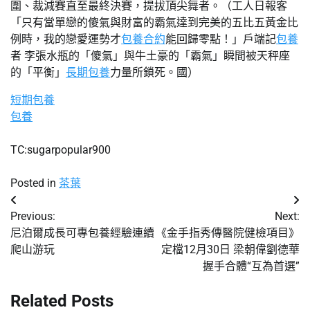
圍、裁減賽直至最終決賽，提拔頂尖舞者。（工人日報客
「只有當單戀的傻氣與財富的霸氣達到完美的五比五黃金比
例時，我的戀愛運勢才
包養合約
能回歸零點！」戶端記
包養
者 李張水瓶的「傻氣」與牛土豪的「霸氣」瞬間被天秤座
的「平衡」
長期包養
力量所鎖死。國）
短期包養
包養
TC:sugarpopular900
Posted in
茶葉
文
Previous:
Next:
章
尼泊爾成長可專包養經驗連續
《金手指秀傳醫院健檢項目》
爬山游玩
定檔12月30日 梁朝偉劉德華
導
握手合體“互為首選”
覽
Related Posts