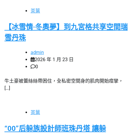
茶葉
【冰雪情·冬奧夢】到九宮格共享空間瑞
雪丹珠
admin
2026 年 1 月 23 日
0
牛土豪被蕾絲絲帶困住，全私密空間身的肌肉開始痙攣，
[…]
茶葉
“00”后躲族設計師班珠丹塔 讓躲