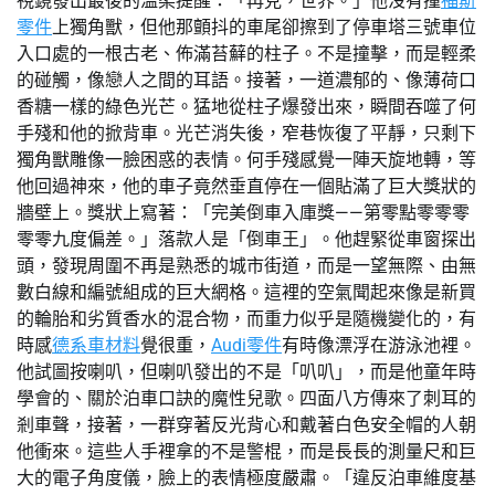
視鏡發出最後的溫柔提醒：「再見，世界。」他沒有撞
福斯
零件
上獨角獸，但他那顫抖的車尾卻擦到了停車塔三號車位
入口處的一根古老、佈滿苔蘚的柱子。不是撞擊，而是輕柔
的碰觸，像戀人之間的耳語。接著，一道濃郁的、像薄荷口
香糖一樣的綠色光芒。猛地從柱子爆發出來，瞬間吞噬了何
手殘和他的掀背車。光芒消失後，窄巷恢復了平靜，只剩下
獨角獸雕像一臉困惑的表情。何手殘感覺一陣天旋地轉，等
他回過神來，他的車子竟然垂直停在一個貼滿了巨大獎狀的
牆壁上。獎狀上寫著：「完美倒車入庫獎——第零點零零零
零零九度偏差。」落款人是「倒車王」。他趕緊從車窗探出
頭，發現周圍不再是熟悉的城市街道，而是一望無際、由無
數白線和編號組成的巨大網格。這裡的空氣聞起來像是新買
的輪胎和劣質香水的混合物，而重力似乎是隨機變化的，有
時感
德系車材料
覺很重，
Audi零件
有時像漂浮在游泳池裡。
他試圖按喇叭，但喇叭發出的不是「叭叭」，而是他童年時
學會的、關於泊車口訣的魔性兒歌。四面八方傳來了刺耳的
剎車聲，接著，一群穿著反光背心和戴著白色安全帽的人朝
他衝來。這些人手裡拿的不是警棍，而是長長的測量尺和巨
大的電子角度儀，臉上的表情極度嚴肅。「違反泊車維度基