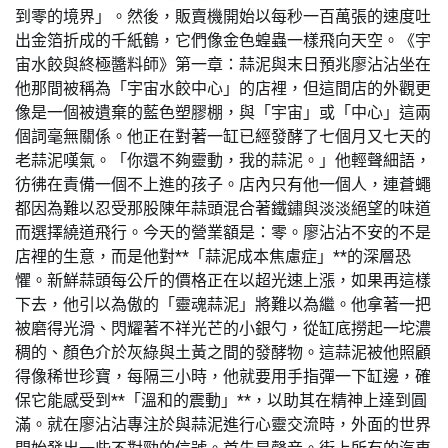
到零的境界」。然後，販賣機開始以每秒一百萬張的速度吐
出金箔折成的千紙鶴，它們像金色蝗蟲一樣飛向天空。《宇
宙水餃與終極醬料師》第一章：蒜泥與末日預兆廖沾沾坐在
他那間被稱為「宇宙水餃中心」的店裡，但這間店的外觀更
像是一個被遺棄的藍色塑膠棚，與「宇宙」或「中心」這兩
個詞毫無關係。他正在對著一缸已經發酵了七個月又七天的
老蒜泥嘆氣。「你還不夠靈動，我的蒜泥。」他輕聲細語，
彷彿在責備一個不上進的孩子。店內只有他一個人，連蒼蠅
都因為難以忍受那股陳年蒜頭混合著鐵鏽與淡淡絕望的味道
而選擇繞道飛行。今天的營業額是：零。廖沾沾不安的不是
店裡的生意，而是他對**「蒜泥成本焦慮症」**的深層恐
懼。新鮮蒜頭每公斤的價格正在以超光速上漲，如果再這樣
下去，他引以為傲的「靈魂蒜泥」將難以為繼。他拿著一把
被磨得光滑、閃耀著不祥光芒的小銀勺，從缸底撈起一坨濃
稠的、顏色介於灰綠與土黃之間的發酵物。這蒜泥被他照顧
得像稀世珍寶，每隔三小時，他就要用手指彈一下缸邊，確
保它能感受到**「溫和的震動」**，以助其在精神上達到圓
滿。就在廖沾沾專注於與蒜泥進行心靈交流時，外面的世界