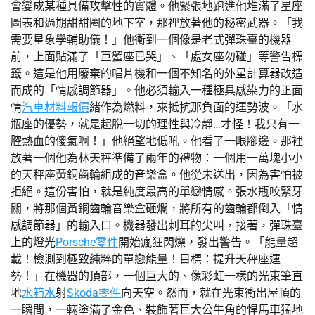
會變成某種具備攻擊性的實體。他緊張地跑進他堆滿了星座
圖表和過期甜甜圈的地下室，那裡放著他的秘密武器。「我
需要星象學輔助儀！」他衝到一個像是老式彈珠臺的機器
前，上面貼滿了「巨蟹座已哭」、「處女座勿碰」等警告標
籤。這是他用廢棄的唱片機和一個不知名的外星計算器改造
而成的「情感調節器」。他必須輸入一種極具感染力的正面
情
汽車材料報價
緒作為燃料，來抵抗那負面的運勢波。「水
瓶座的優勢，就是超脫一切的理性與冷靜…才怪！我只有一
腔熱血的傻氣啊！」他絕望地低吼。他看了一眼腳邊。那裡
放著一個他為林天秤準備了兩年的禮物：一個用一萬塊小小
的天秤座黃銅齒輪組成的音樂盒。他從未送出，因為害怕被
拒絕。這份害怕，就是純度最高的單戀情感。張水瓶咬緊牙
關，將那個黃銅齒輪音樂盒砸爛，將所有的齒輪都倒入「情
感調節器」的輸入口。機器發出刺耳的尖叫，接著，彈珠臺
上的燈光
Porsche零件
開始瘋狂閃爍，發出警告。「能量超
載！檢測到極致純粹的單戀能量！目標：提升天秤座運
勢！」在機器的頂部，一個巨大的、像彩虹一樣的光束筆直
地
水箱水
射
Skoda零件
向天空。然而，就在光束衝出屋頂的
一瞬間，一輛塗滿了金色、裝飾著巨大公牛角的悍馬車猛地