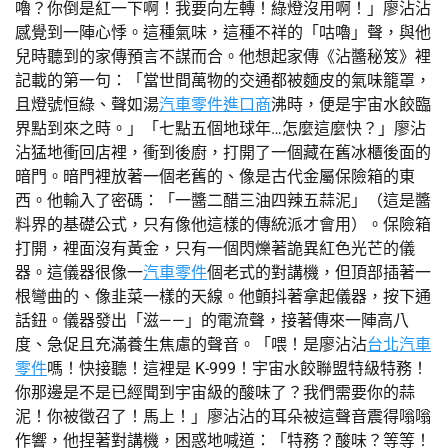
嚕？你倒是紅一下啊！我要向左轉！綠燈沒用啊！」廖沾沾
感覺到一陣心悸。這種氣味，這種不祥的「咕嚕」聲，與他
兒時聽到的家傳預言不謀而合。他想起家傳《沾醬秘笈》裡
記載的第一句：「當世間萬物的交通都被麵皮的氣味籠罩，
且燈號恒綠、聲如湯
汽車零件進口商
沸時，便是宇宙水餃臨
界點到來之時。」「七點五個地球年…怎麼這麼快？」廖沾
沾猛地衝回店裡，衝到後廚，打開了一個藏在舊冰櫃後面的
暗門。暗門裡放著一個老舊的、像是古代金屬保險箱的東
西。他輸入了密碼：「一醬二醋三油四辣五蒜泥」（這是醬
料界的基礎公式，只有像他這樣的傳統派才會用）。保險箱
打開，裡面沒有黃金，只有一個閃爍著詭異紅色光芒的儀
器。這儀器很像一
汽車零件
個老式的對講機，但頂部插著一
根彎曲的、像韭菜一樣的天線。他顫抖著拿起儀器，按下通
話鈕。儀器發出「滋——」的電流聲，接著傳來一陣高八
度、急促且充滿養生焦慮的聲音。「喂！是廖沾沾
台北汽車
零件
嗎！快接聽！這裡是 K-999！宇宙水餃聯盟特級特務！
你那邊是不是已經聞到宇宙級的酸味了？我們需要你的蒜
泥！你被徵召了！馬上！」廖沾沾的耳朵被這聲音震得嗡嗡
作響，他捏著對講機，困惑地喊道：「特務？酸味？等等！