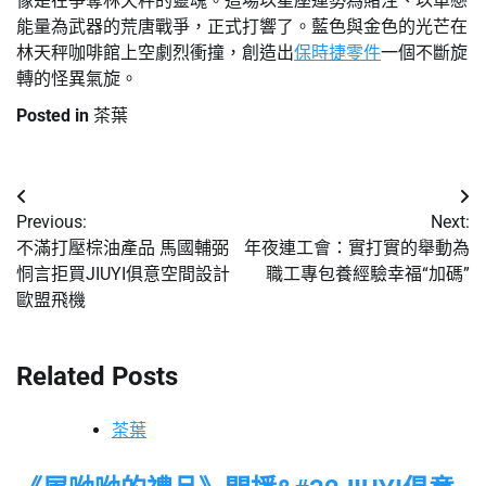
像是在爭奪林天秤的靈魂。這場以星座運勢為賭注、以單戀
能量為武器的荒唐戰爭，正式打響了。藍色與金色的光芒在
林天秤咖啡館上空劇烈衝撞，創造出
保時捷零件
一個不斷旋
轉的怪異氣旋。
Posted in
茶葉
文
Previous:
Next:
章
不滿打壓棕油產品 馬國輔弼
年夜連工會：實打實的舉動為
恫言拒買JIUYI俱意空間設計
職工專包養經驗幸福“加碼”
導
歐盟飛機
覽
Related Posts
茶葉