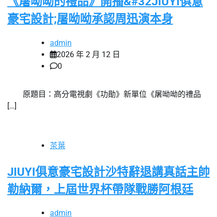
《屠呦呦的禮品》開播&#32JIUYI俱意
豪宅設計;屠呦呦承認周迅演本身
admin
2026 年 2 月 12 日
0
原題目：高分電視劇《功勛》新單位《屠呦呦的禮品
[…]
茶葉
JIUYI俱意豪宅設計沙特辭退講真話主帥
勒納爾，上屆世界杯帶隊戰勝阿根廷
admin