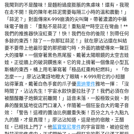
我聞到的不是酸味！是麵粉過度膨脹的焦慮味！還有，我現
在走不開！我的陳年老蒜泥需要每隔三小時的溫和震動！」
「蒜泥？」對面傳來K-999崩潰的尖叫聲，帶著濃濃的中藥
味電子雜音：「重點不是蒜泥！重點是**時空正在彎曲！**
我們的推進器快沒紅棗了！快！我們在你的後院！別帶任何
多餘的東西！除了——你那缸蒜泥！」就在廖沾沾還在糾結
要不要帶上他最珍愛的那把銀勺時，外面的牆壁傳來一聲巨
大的撞擊。一個穿著黑色燕尾服、戴著太陽眼鏡的太空吉娃
娃，正從牆上的破洞鑽進來。它的背上揹著一個像是小型瓦
斯桶的東西，桶上用毛筆寫著「極品紅棗枸杞燃料」。「你
怎麼——」廖沾沾驚訝地瞪大了眼睛。K-999用它的小短腿
站得筆直，戴著白色手套的爪子優
奧迪零件
雅地一揮：「沒
時間了，沾沾先生！宇宙水餃快要拉肚子了！我們必須在你
被醋酸離子炮鎖定前離開！」話音未落，一股極致尖銳、刺
鼻的酸氣猛地從店門口灌入，伴隨著一個狂妄自大的電子音
效：「警告！這裡的醬油比例嚴重失衡！百分之九十九點九
九的醋，才是真理！」廖沾沾知道，這是他的宿敵，王醋
狂，已經找上門了。他
藍寶堅尼零件
的宇宙冒險，被迫從他