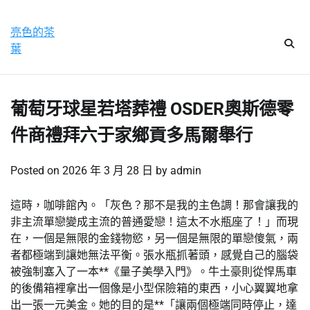
Skip
星期六, 8 8 月, 2026
to
亮色的茶
content
葉
葡萄牙球星若塔葬禮 OSDER奧斯德零
件商禮拜六于家鄉貢多馬爾舉行
Posted on
2026 年 3 月 28 日
by
admin
這時，咖啡館內。「灰色？那不是我的主色調！那會讓我的
非主流單戀變成主流的普通愛戀！這太不水瓶座了！」而現
在，一個是無限的金錢物慾，另一個是無限的單戀傻氣，兩
者都極端到讓她無法平衡。張水瓶抓著頭，感覺自己的腦袋
被強制塞入了一本**《量子美學入門》。牛土豪則從悍馬車
的後備箱裡拿出一個像是小型保險箱的東西，小心翼翼地拿
出一張一元美金。她的目的是**「讓兩個極端同時停止，達