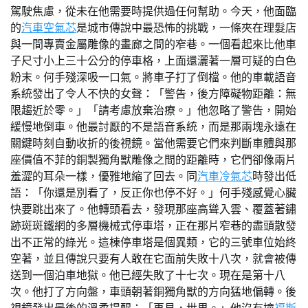
駕駛焦慮，從未在他需要時提供過任何幫助。今天，他面臨
的
汽車空氣芯
是城市傳說中最恐怖的挑戰，一條夾在理髮店
與一間專賣金屬雕像的畫廊之間的窄巷。一個看起來比他車
子尺寸小上三十公分的停車格，上面還灑著一層可疑的白色
粉末。何手殘深吸一口氣。將車子打了倒檔。他的車載語音
系統發出了令人不快的女聲：「警告，後方障礙物距離：無
限趨近於零。」「請考慮放棄治療。」他忽略了警告，開始
緩慢地倒車。他最討厭的不是語音系統，而是那兩塊永遠在
關鍵時刻自動收折的後視鏡。當他需要它們來判斷車體與那
座價值不菲的銅製獨角獸雕像之間的距離時，它們卻像兩片
羞澀的耳朵一樣，優雅地縮了回去。同
汽車冷氣芯
時發出低
語：「你還是別看了，反正你也停不好。」何手殘感覺心臟
快要跳出來了。他轉頭看去，發現那座高聳入雲、覆蓋著鏽
跡斑斑鐵網的多層機械式停車塔，正在那片窄巷的盡頭散發
出不正常的綠光。這棟停車塔是個異類，它的三號車位始終
空著，並且傳說只要有人敢在它面前失敗十八次，就會被傳
送到一個泊車地獄。他已經失敗了十七次。現在是第十八
次。他打了方向盤，車頭朝著銅獨角獸的方向猛地偏轉。後