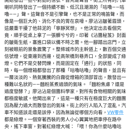
開始發出一些不對勁的信號。首先是聲音。街上所有的汽車
喇叭同時發出了一個持續不斷、低沉且潮濕的「咕嚕——咕
嚕——」聲。這聲音不是引擎聲，也不是正常的鳴笛聲，而
像是一個巨大的、消化不良的胃在哀嚎。廖沾沾皺著眉頭，
這嚴重干擾了他蒜泥的「寧靜冥想」。他決定出去看個究
竟，順手從桌上拿了一張髒兮兮的，印著《沾醬秘笈》封面
的皺衛生紙，塞進口袋以備不時之需。他一腳踏出店門，立
刻被眼前的景象震驚了。整條城市的主幹道上，數百個交通
信號燈，從東邊到西邊，從高架橋到巷弄口，全部變成了綠
燈。它們不是交替閃爍，而是固定在「通行」的狀態，同
時，每一個燈箱都發出了那種「咕嚕咕嚕」的聲音，並且有
一層淡淡的、熱氣騰騰的白霧從燈箱的頂部冒出，散發出一
種難以名狀的——麵粉蒸煮過頭的氣味。「麵粉焦慮？還是
過度發酵？」廖沾沾是個醬料學家，對所有食物相關的氣味
都極度敏感。他聞出來了，這是一種只有在極度巨大的麵團
因為壓力過大而散發出的氣味。街上的行人陷入了混亂。汽
車不知道該走還是該停，因為無論從哪個方向看，
VW零件
都是綠燈。一個穿著西裝的男人小心翼翼地把車停在路中
央，搖下車窗，對著紅綠燈大喊：「喂！你為什麼咕嚕咕