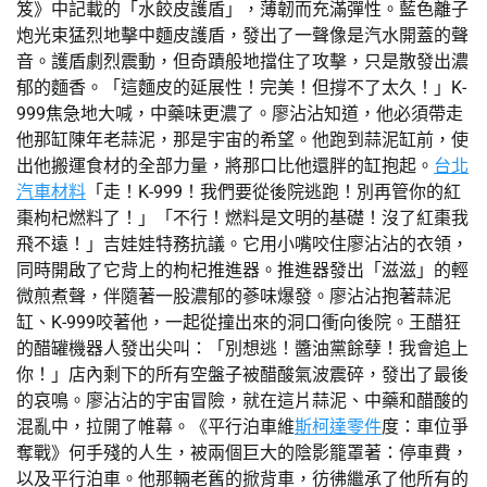
笈》中記載的「水餃皮護盾」，薄韌而充滿彈性。藍色離子
炮光束猛烈地擊中麵皮護盾，發出了一聲像是汽水開蓋的聲
音。護盾劇烈震動，但奇蹟般地擋住了攻擊，只是散發出濃
郁的麵香。「這麵皮的延展性！完美！但撐不了太久！」K-
999焦急地大喊，中藥味更濃了。廖沾沾知道，他必須帶走
他那缸陳年老蒜泥，那是宇宙的希望。他跑到蒜泥缸前，使
出他搬運食材的全部力量，將那口比他還胖的缸抱起。
台北
汽車材料
「走！K-999！我們要從後院逃跑！別再管你的紅
棗枸杞燃料了！」「不行！燃料是文明的基礎！沒了紅棗我
飛不遠！」吉娃娃特務抗議。它用小嘴咬住廖沾沾的衣領，
同時開啟了它背上的枸杞推進器。推進器發出「滋滋」的輕
微煎煮聲，伴隨著一股濃郁的蔘味爆發。廖沾沾抱著蒜泥
缸、K-999咬著他，一起從撞出來的洞口衝向後院。王醋狂
的醋罐機器人發出尖叫：「別想逃！醬油黨餘孽！我會追上
你！」店內剩下的所有空盤子被醋酸氣波震碎，發出了最後
的哀鳴。廖沾沾的宇宙冒險，就在這片蒜泥、中藥和醋酸的
混亂中，拉開了帷幕。《平行泊車維
斯柯達零件
度：車位爭
奪戰》何手殘的人生，被兩個巨大的陰影籠罩著：停車費，
以及平行泊車。他那輛老舊的掀背車，彷彿繼承了他所有的