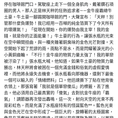
停在咖啡館門口。駕駛座上走下一個全身肌肉、戴著鑽石項
圈的男人，那人正是林天秤的狂熱追求者——金牛座霸總牛
土豪。牛土豪一腳踢開咖啡館的門，大聲宣布：「天秤！別
管那什麼負運勢！我已經用一百噸的純金箔買下了今天所有
的壞運氣！」「從現在開始，你的運勢由我主宰！我的金
錢，就是你的正面能量！」牛土豪的行為，讓張水瓶的光束
在空中瞬間扭曲，與一種夾雜著銅臭味的金色光芒對撞。天
空開始下起了荒謬的雨。雨點不是水，而是閃耀著淚光的小
小黃銅齒輪。「不行！金牛座的物質力量太強了！我的單戀
被汙染了！」張水瓶大喊。他知道，如果牛土豪的物質力量
勝出，林天秤將會被困在一個充滿金錢和俗氣的虛假愛情
裡，而他將永遠失去機會。張水瓶看向那機器，還剩下最後
一個可以輸入的「情緒燃料」口。他迅速撕下了貼在他背後
衣領上，那張寫著「我就是個單戀傻瓜」的標籤，丟了進
去。他必須用自己最真實的「傻氣」去對抗金牛座的「霸
氣」！調節器再次發出轟鳴，這一次，射向天空的光束不再
是彩虹色，而是充滿了水瓶座特有的怪誕藍色**。藍色光束
與金色光芒在空中形成了一個巨大的、旋轉著的太極圖案，