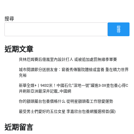
搜尋
搜
尋
近期文章
貝林厄姆賽后億嵐室內設計打人 或被追加處罰無緣季軍賽
城市閱讀節分送朋友會：窮養秀傳醫院體檢或富養 重在精力世界
充裕
新華全媒+丨9432米！中國石化“深地一號”躍進3-3X查包養心得C
井刷新亞洲最深井記載_中國網
你的額頭屬台包養價格什么 從明星額頭看工作戀愛運勢
最受男士們愛好的五位女星 李嘉欣台包養網獲選榜首(圖)
近期留言