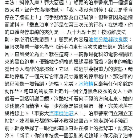
本法！斜停入庫！罪大惡極！」領頭的泊車警察用一個擴音
器大喊，聲音充滿機械感。「我、我沒有斜停！我只是垂直
停在了牆壁上！」何手殘趕緊為自己辯解，但聲音因為恐懼
而顫抖。「垂直泊車？那是在第三次元的行為，在這裡，你
的車體與停車線的夾角是——八十九點七度！按照維度法
則，你必須接受懲罰！」懲罰的內容是
油氣分離器改良版
：
無限次觀看一部名為**《新手泊車七百次失敗集錦》的紀錄
片，直到哭泣為止。就在這時，一輛像是從科幻電影裡開出
來的黑色跑車，優雅地從網格的邊緣漂移而過。跑車的輪胎
發出令人陶醉的摩擦聲，它以一種近乎蔑視重力的姿態，精
準地停進了一個只有它車身尺寸寬度的停車格中。那泊車的
過程就像一場舞蹈，流暢、完美，
水箱精
且毫無任何多餘的
動作**。跑車的駕駛座上走出一個全身黑色皮衣的女人，她
戴著一副透明護目鏡，冷酷地朝著何手殘的方向走來。她的
步伐優雅而精準，每一步都像是被測量過一樣，完美地落在
網格線上。「車影大
汽車機油芯
人！」泊車警察們立刻立正
站好，連測量尺都顫抖著不敢發出聲音。她走到何手殘面
前，輕蔑地掃了一眼他那輛垂直貼在牆上的掀背車，語氣冰
冷。「新手，你的車技像一團混亂的毛線球。你污染了泊車