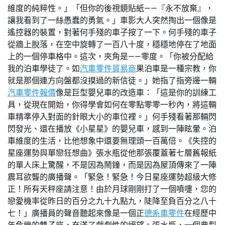
維度的純粹性。」「但你的後視鏡貼紙——『永不放棄』，
讓我看到了一絲愚蠢的勇氣。」車影大人突然掏出一個像是
遙控器的裝置，對著何手殘的車子按了一下。何手殘的車子
從牆上脫落，在空中旋轉了一百八十度，穩穩地停在了地面
上的一個停車格中。這次，夾角是——零度。「你被分配給
我的泊車學徒了。如
汽車零件貿易商
果泊車是一種宗教，你
就是那個連方向盤都沒摸過的新信徒。」她指了指旁邊一輛
汽車零件報價
像是巨型嬰兒車的改造車：「這是你的訓練工
具，從現在開始，你得學會如何在零點零零一秒內，將這輛
車精準停入對面的針眼大小的車位裡。」何手殘看著那輛閃
閃發光、還在播放《小星星》的嬰兒車，感到一陣眩暈。泊
車維度的生活，比他想象中還要無理頭一百萬倍。《失控的
星座運勢與單戀狂想曲》張水瓶從他那張覆蓋著七層舊報紙
的單人床上驚醒，不是因為鬧鐘，而是因為屋頂傳來了一陣
震耳欲聾的廣播聲。「緊急！緊急！今日星座運勢超級大修
正！所有天秤座請注意！由於月球剛剛打了一個噴嚏，您的
戀愛機率從昨日的百分之九十九點九，陡降至負百分之八十
七！」廣播員的聲音聽起來像是一個正
德系車零件
在經歷中