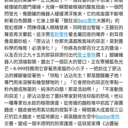
對蒜泥的焦慮中，正式開始了。一個狂妄的影子佔滿了那扇
被撞破的牆門邊緣，光線一瞬間被極端的酸氣扭曲。一個閃
閃發光、像醋罐的機器人緩緩漂浮進來，它的底座還不斷噴
射著白色醋霧。它身上掛著「醋狂派
Benz零件
大勝利」的
霓虹燈牌，閃爍得讓人眼睛發疼，同時發出警報。王醋狂的
聲音再次響起，這次帶
賓利零件
著金屬回音的嘲弄，刺耳得
像是磨砂紙。「廖沾沾！你那充滿腐敗氣味的蒜泥，是對醬
料學的侮辱！必須淨化！」「你將為你那百分之五的醬油，
以及百分之九十五的邪惡蒜頭付出代
賓士零件
價！」醋罐機
器人的頂端裂開，露出了一個巨大的管口，正在聚積藍色光
芒。K-999特務用它穿著燕尾服的小爪子，一把抓住了廖沾
沾的褲腳催促著他。「快點！沾沾先生！那是醋酸離子炮！
專門用來溶解有機發酵物的！」「它會把你的蒜泥在零點一
秒內變成無菌的、純淨的白醋！那是浩劫啊！」「不准動我
的蒜泥！」廖沾沾發出了醬料學家對待信仰般的怒吼。他以
一種專業包水餃的極限速度，從旁邊的麵粉堆中抓起了兩團
麵皮。麵皮被他用氣功般的捏製手法，瞬間擴大成直徑三公
尺的巨大麵皮。他猛地擲出，兩張麵皮在空中
Bentley零件
交疊，變成一個半透明的防禦護盾。這就是家傳《沾醬秘