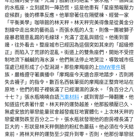
年危機的雙子座，充滿了戲劇性的絕望。張水瓶，一個典型
的水瓶座，立刻感到一陣恐慌，這是他患有「星座預報壓力
症候群」後的標準反應。他單戀著住在隔壁棟、經營一家
「平衡美學」咖啡館的林天秤。林天秤完美得像是從黃金分
割線中走出來的藝術品。而張水瓶的人生，則像一團被獅子
座暴君隨意亂踢的毛線球，充滿了混亂與錯位。他衝到窗
邊，往外看去。整座城市已經因為這個突如其來的「超級修
正」而陷入了荒謬的混亂。街道上的雙魚座們，開始不受控
制地流下鹹鹹的海水淚，他們無法停止地哭泣，導致城市低
窪處已經形成了小型潟湖。那些摩羯座的上
BMW零件
班
族，嚴格遵守著廣播中「摩羯座今天適合原地踏步，否則將
失去襪子」的指令。數百名西裝筆挺的摩羯座正整齊地站在
原地，他們的鞋子裡裝滿了已經潮濕的淚水。「負百分之八
十七？」張水瓶喃喃自語
汽車材料
，感到胃部一陣翻騰，他
知道這代表著什麼。林天秤的運勢越差，他那股積壓已久、
無處安放的單戀能量就會越發瘋狂地實體化。上次林天秤的
戀愛運勢跌至百分之二十，張水瓶就發現他的廚房裡長滿了
巨大的、形狀是林天秤側臉的粉紅色蘑菇。他必須在今天結
束前，將林天秤的運勢至少提升到零。否則，他那份單戀就