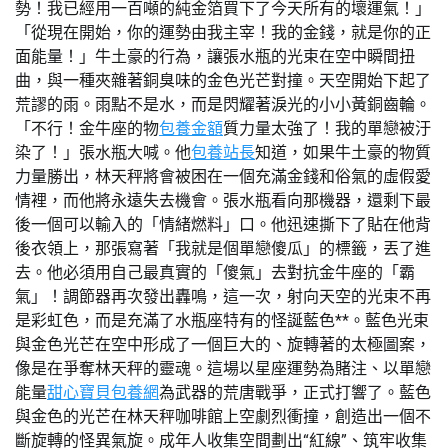
勢！我已經用一百噸的純金箔買下了今天所有的壞運氣！」
「從現在開始，你的運勢由我主宰！我的金錢，就是你的正
面能量！」牛土豪的行為，讓張水瓶的光束在空中瞬間扭
曲，與一種夾雜著銅臭味的金色光芒對撞。天空開始下起了
荒謬的雨。雨點不是水，而是閃耀著淚光的小小黃銅齒輪。
「不行！金牛座的物
包養金額
質力量太強了！我的單戀被汙
染了！」張水瓶大喊。他
包養站長
知道，如果牛土豪的物質
力量勝出，林天秤將會被困在一個充滿金錢和俗氣的虛假愛
情裡，而他將永遠失去機會。張水瓶看向那機器，還剩下最
後一個可以輸入的「情緒燃料」口。他迅速撕下了貼在他背
後衣領上，那張寫著「我就是個單戀傻瓜」的標籤，丟了進
去。他必須用自己最真實的「傻氣」去對抗金牛座的「霸
氣」！調節器再次發出轟鳴，這一次，射向天空的光束不再
是彩虹色，而是充滿了水瓶座特有的怪誕藍色**。藍色光束
與金色光芒在空中形成了一個巨大的、旋轉著的太極圖案，
像是在爭奪林天秤的靈魂。這場以星座運勢為賭注、以單戀
能量
甜心寶貝包養網
為武器的荒唐戰爭，正式打響了。藍色
與金色的光芒在林天秤咖啡館上空劇烈衝撞，創造出一個不
斷旋轉的怪異氣旋。成年人收集空間劃出“紅線”、筑牢收集