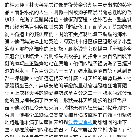
的林天秤。林天秤完美得像是從黃金分割線中走出來的藝術
品。而張水瓶的人生，則像一團被獅子座暴君隨意亂踢的毛
線球，充滿了混亂與錯位。他衝到窗邊，往外看去。整座城
市已經因為這個突如其來的「超級修正」而陷入了荒謬的混
亂。街道上的雙魚座們，開始不受控制地流下鹹鹹的海水
淚，他們無法停止地哭泣，導致城市低窪處已經形成了小型
潟湖。那些摩羯座的上班族，嚴格遵守著廣播中「摩羯座今
天適合原地踏步，否則將失去襪子」的指令。數百名西裝筆
挺的摩羯座正整齊地站在原地，他們的鞋子裡裝滿了已經潮
濕的淚水。「負百分之八十七？」張水瓶喃喃自語，感到胃
部一陣翻騰，他知道這代表著什麼。林天秤的運勢越差，他
那股積壓已久、無處安放的單戀能量就會越發瘋狂地實體
化。上次林天秤的戀愛運勢跌至百分之二十，張水瓶就發現
他的廚房裡長滿了巨大的、形狀是林天秤側臉的粉紅色蘑
菇。他必須在今天結束前，將林天秤的運勢至少提升到零。
否則，他那份單戀就會變成某種具備攻擊性的實體。他緊張
地跑進他堆滿了星座圖表和過
包養留言板
期甜甜圈的地下
室，那裡放著他的秘密武器。「我需要星象學輔助儀！」他