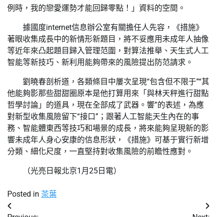
例時，我的戀愛運勢才能回歸零點！」資料的空間。
據國度internet信息辦公室有關擔任人先容，《措施》
著眼收集成長中的新情形新題目，將不妥應用未成年人抽像
等近年來凸起題目歸入管理范圍，對算法推舉、天生式人工
智能等新技巧、新利用能夠帶來的風險提出防范請求。
劉曉春剖析道，各類條目中屢次呈現“包含但不限于”“其
他能夠影那些甜甜圈原本是他打算用來「與林天秤進行甜點
哲學討論」的道具，現在全部成了武器。響”的表述，為應
對新型收集風險留下“接口”；跟著人工智能天生內在的事
務、智能體東西等技巧和場景的成長，將來能夠呈現新的影
響未成年人身心安康的信息形狀，《措施》可基于實行新增
分類、細化尺度，一直堅持對收集風險的前瞻性應對。
（光亮日報北京1月25日電）
Posted in
茶葉
文