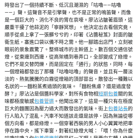
時發出了一個持續不斷、低沉且潮濕的「咕嚕——咕嚕
——」聲。這聲音不是引擎聲，也不是正常的鳴笛聲，而像
是一個巨大的、消化不良的胃在哀嚎。廖沾沾皺著眉頭，這
嚴重干擾了他蒜泥的「寧靜冥想」。他決定出去看個究竟，
順手從桌上拿了一張髒兮兮的，印著《沾醬秘笈》封面的皺
衛生紙，塞進口袋以備不時之需。他一腳踏出店門，立刻被
眼前的景象震驚了。整條城市的主幹道上，數百個交通信號
燈，從東邊到西邊，從高架橋到巷弄口，全部變成了綠燈。
它們不是交替閃爍，而是固定在「通行」的狀態，同時，每
一個燈箱都發出了那種「咕嚕咕嚕」的聲音，並且有一層淡
淡的、熱氣騰騰的白霧從燈箱的頂部冒出，散發出一種難以
名狀的——麵粉蒸煮過頭的氣味。「麵粉焦慮？還是過度發
酵？」廖沾沾是個醬料學家，對所有食物相
短期包養
關的氣
味都極度敏感
包養管道
。他聞出來了，這是一種只有在極度
巨大的麵團因為壓力過大而散發出的氣味。街上
包養站長
的
行人陷入了混亂。汽車不知道該走還是該停，因為無論從哪
個方向看，都是綠燈。一個穿著西裝的男人小心翼翼地把車
停在路中央，搖下車窗，對著紅綠燈大喊：「喂！你為什麼