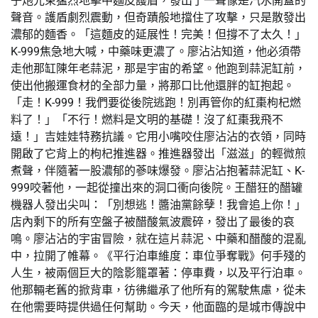
子炮光束猛烈地擊中麵皮護盾，發出了一聲像是汽水開蓋的
聲音。護盾劇烈震動，但奇蹟般地擋住了攻擊，只是散發出
濃郁的麵香。「這麵皮的延展性！完美！但撐不了太久！」
K-999焦急地大喊，中藥味更濃了。廖沾沾知道，他必須帶
走他那缸陳年老蒜泥，那是宇宙的希望。他跑到蒜泥缸前，
使出他搬運食材的全部力量，將那口比他還胖的缸抱起。
「走！K-999！我們要從後院逃跑！別再管你的紅棗枸杞燃
料了！」「不行！燃料是文明的基礎！沒了紅棗我飛不
遠！」吉娃娃特務抗議。它用小嘴咬住廖沾沾的衣領，同時
開啟了它背上的枸杞推進器。推進器發出「滋滋」的輕微煎
煮聲，伴隨著一股濃郁的蔘味爆發。廖沾沾抱著蒜泥缸、K-
999咬著他，一起從撞出來的洞口衝向後院。王醋狂的醋罐
機器人發出尖叫：「別想逃！醬油黨餘孽！我會追上你！」
店內剩下的所有空盤子被醋酸氣波震碎，發出了最後的哀
鳴。廖沾沾的宇宙冒險，就在這片蒜泥、中藥和醋酸的混亂
中，拉開了帷幕。《平行泊車維度：車位爭奪戰》何手殘的
人生，被兩個巨大的陰影籠罩著：停車費，以及平行泊車。
他那輛老舊的掀背車，彷彿繼承了他所有的駕駛焦慮，從未
在他需要時提供過任何幫助。今天，他面臨的是城市傳說中