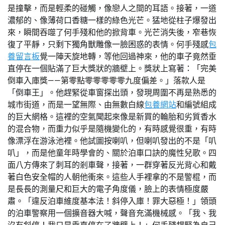
是撞擊，而是輕柔的碰觸，像戀人之間的耳語。接著，一道
濃郁的、像薄荷口香糖一樣的綠色光芒。猛地從柱子爆發出
來，瞬間吞噬了何手殘和他的掀背車。光芒消失後，窄巷恢
復了平靜，只剩下獨角獸雕像一臉困惑的表情。何手殘感
包
養留言板
覺一陣天旋地轉，等他回過神來，他的車子竟然垂
直停在一個貼滿了巨大獎狀的牆壁上。獎狀上寫著：「完美
倒車入庫獎——第零點零零零零零九度偏差。」落款人是
「倒車王」。他趕緊從車窗探出頭，發現周圍不再是熟悉的
城市街道，而是一望無際、由無數白線
包養網站
和編號組成
的巨大網格。這裡的空氣聞起來像是新買的輪胎和劣質香水
的混合物，而重力似乎是隨機變化的，有時感覺很重，有時
像漂浮在游泳池裡。他試圖按喇叭，但喇叭發出的不是「叭
叭」，而是他童年時學會的、關於泊車口訣的魔性兒歌。四
面八方傳來了刺耳的剎車聲，接著，一群穿著反光背心和戴
著白色安全帽的人朝他衝來。這些人手裡拿的不是警棍，而
是長長的測量尺和巨大的電子角度儀，臉上的表情極度嚴
肅。「違反泊車維度基本法！斜停入庫！罪大惡極！」領頭
的泊車警察用一個擴音器大喊，聲音充滿機械感。「我、我