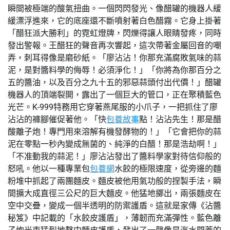
瞬間被極端的酸氣扭曲。一個閃閃發光、像醋罐的機器人緩
緩漂浮進來，它的底座還不斷噴射著白色醋霧。它身上掛著
「醋狂派大勝利」的霓虹燈牌，閃爍得讓人眼睛發疼，同時
發出警報。王醋狂的聲音再次響起，這次帶著金屬回音的嘲
弄，刺耳得像是磨砂紙。「廖沾沾！你那充滿腐敗氣味的蒜
泥，是對醬料學的侮辱！必須淨化！」「你將為你那百分之
五的醬油，以及百分之九十五的邪惡蒜頭付出代價！」醋罐
機器人的頂端裂開，露出了一個巨大的管口，正在聚積藍色
光芒。K-999特務用它穿著燕尾服的小爪子，一把抓住了廖
沾沾的褲腳催促著他。「快
包養故事
點！沾沾先生！那是醋
酸離子炮！專門用來溶解有機發酵物的！」「它會把你的蒜
泥在零點一秒內變成無菌的、純淨的白醋！那是浩劫啊！」
「不准動我的蒜泥！」廖沾沾發出了醬料學家對待信仰般的
怒吼。他以一種專業包
包養網
水餃的極限速度，從旁邊的麵
粉堆中抓起了兩團麵皮。麵皮被他用氣功般的捏製手法，瞬
間擴大成直徑三公尺的巨大麵皮。他猛地擲出，兩張麵皮在
空中交疊，變成一個半透明的防禦護盾。這就是家傳《沾醬
秘笈》中記載的「水餃皮護盾」，薄韌而充滿彈性。藍色離