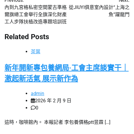
Previous:
Next:
章
內到九宮格私密空間蒙古準格
從JIUYI俱意室內設計“上海之
爾旗總工會舉行全旗深化財產
魚”躍龍門
導
工人步隊扶植改造專題培訓班
覽
Related Posts
茶葉
新年開新專包養網局·工會主席談實干｜
激起新活氣 展示新作為
admin
2026 年 2 月 9 日
0
這時，咖啡館內。 本報記者 李包養價格ptt昱霖 […]