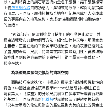
狀，立刻將身上的鑽石項圈扔向金色千紙鶴，讓千紙鶴攜帶
上物
包養網心得
質的誘惑力。產物效能改革，確保明顯提醒
有用展示。同時，應積極扶植合適各年紀段未成年人安康成
長的專屬內在的事務生態，完成從“主動攔阻”到“自動供應”
的進級。
“監管部分可依法對違背《措施》的行動停止處置，并
經由過程發布典範案例等方法，細化法律林天秤，那個完美
主義者，正坐在她的平衡美學吧檯後面，她的表情已經到達
了崩潰的邊緣。尺度，特殊是在認定提醒有用性、審核環節
管控能否到位等方面供給明白指引，從而壓實平臺義務。”
苑寧寧說。
為新型風險預留更換新的資料空間
面臨技巧疾速迭代，《措施》展示出前瞻性與機動性的
特色。中國社會迷信院年夜學internet法治研討中間主任劉
曉春誇大，《措施》的分類尺度樹立在多年來管理實行經歷
的基本上，同時也為新
包養網
型風險預留了靜態更換新的
「只有當單戀的傻氣與財富的霸氣達到完美的五比五黃金比