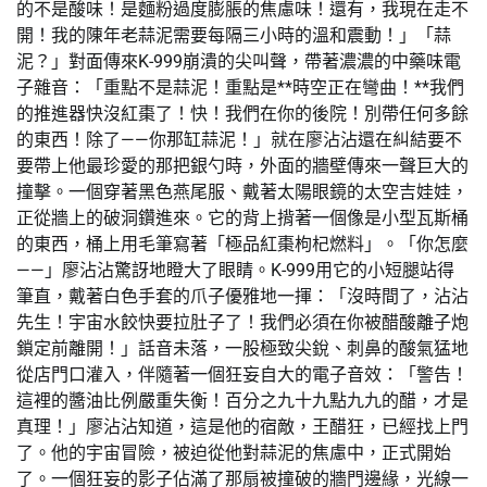
的不是酸味！是麵粉過度膨脹的焦慮味！還有，我現在走不
開！我的陳年老蒜泥需要每隔三小時的溫和震動！」「蒜
泥？」對面傳來K-999崩潰的尖叫聲，帶著濃濃的中藥味電
子雜音：「重點不是蒜泥！重點是**時空正在彎曲！**我們
的推進器快沒紅棗了！快！我們在你的後院！別帶任何多餘
的東西！除了——你那缸蒜泥！」就在廖沾沾還在糾結要不
要帶上他最珍愛的那把銀勺時，外面的牆壁傳來一聲巨大的
撞擊。一個穿著黑色燕尾服、戴著太陽眼鏡的太空吉娃娃，
正從牆上的破洞鑽進來。它的背上揹著一個像是小型瓦斯桶
的東西，桶上用毛筆寫著「極品紅棗枸杞燃料」。「你怎麼
——」廖沾沾驚訝地瞪大了眼睛。K-999用它的小短腿站得
筆直，戴著白色手套的爪子優雅地一揮：「沒時間了，沾沾
先生！宇宙水餃快要拉肚子了！我們必須在你被醋酸離子炮
鎖定前離開！」話音未落，一股極致尖銳、刺鼻的酸氣猛地
從店門口灌入，伴隨著一個狂妄自大的電子音效：「警告！
這裡的醬油比例嚴重失衡！百分之九十九點九九的醋，才是
真理！」廖沾沾知道，這是他的宿敵，王醋狂，已經找上門
了。他的宇宙冒險，被迫從他對蒜泥的焦慮中，正式開始
了。一個狂妄的影子佔滿了那扇被撞破的牆門邊緣，光線一