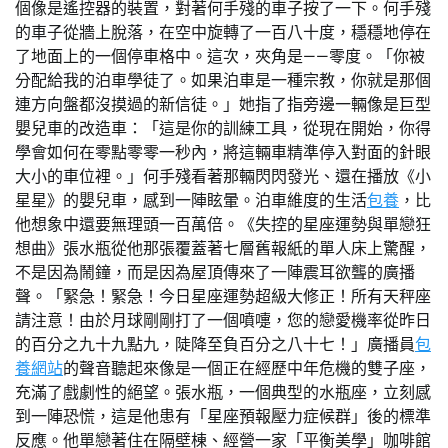
個像是遙控器的裝置，對著何手殘的車子按了一下。何手殘
的車子從牆上脫落，在空中旋轉了一百八十度，穩穩地停在
了地面上的一個停車格中。這次，夾角是——零度。「你被
分配給我的泊車學徒了。如果泊車是一種宗教，你就是那個
連方向盤都沒摸過的新信徒。」她指了指旁邊一輛像是巨型
嬰兒車的改造車：「這是你的訓練工具，從現在開始，你得
學會如何在零點零零一秒內，將這輛車精準停入對面的針眼
大小的車位裡。」何手殘看著那輛閃閃發光、還在播放《小
星星》的嬰兒車，感到一陣眩暈。泊車維度的生活
包養
，比
他想象中還要無理頭一百萬倍。《失控的星座運勢與單戀狂
想曲》張水瓶從他那張覆蓋著七層舊報紙的單人床上驚醒，
不是因為鬧鐘，而是因為屋頂傳來了一陣震耳欲聾的廣播
聲。「緊急！緊急！今日星座運勢超級大修正！所有天秤座
請注意！由於月球剛剛打了一個噴嚏，您的戀愛機率從昨日
的百分之九十九點九，陡降至負百分之八十七！」廣播員
包
養網站
的聲音聽起來像是一個正在經歷中年危機的雙子座，
充滿了戲劇性的絕望。張水瓶，一個典型的水瓶座，立刻感
到一陣恐慌，這是他患有「星座預報壓力症候群」後的標準
反應。他單戀著住在隔壁棟、經營一家「平衡美學」咖啡館