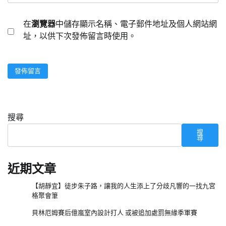
在
瀏覽器
中儲存顯示名稱、電子郵件地址及個人網站網
址，以供下次發佈留言時使用。
搜尋
搜
尋
近期文章
【胡靜宜】徒步朱子路，讓我的人生添上了分歧凡響的一找九宮
格聚會筆
貝林厄姆賽后億嵐室內設計打人 或被追加處罰無緣季軍賽