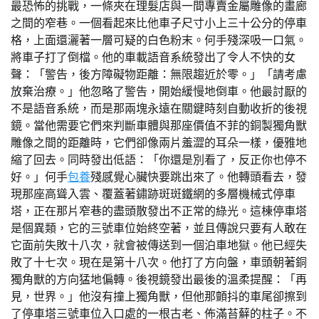
最恐怖的挑戰，一條夾在理髮店與一間專賣金屬雕像的畫廊
之間的窄巷。一個看起來比他車子尺寸小上三十公分的停車
格，上面還灑著一層可疑的白色粉末。何手殘深吸一口氣。
將車子打了倒檔。他的車載語音系統發出了令人不快的女
聲：「警告，後方障礙物距離：無限趨近於零。」「請考慮
放棄治療。」他忽略了警告，開始緩慢地倒車。他最討厭的
不是語音系統，而是那兩塊永遠在關鍵時刻自動收折的後視
鏡。當他需要它們來判斷車體與那座價值不菲的銅製獨角獸
雕像之間的距離時，它們卻像兩片羞澀的耳朵一樣，優雅地
縮了回去。同時發出低語：「你還是別看了，反正你也停不
好。」何手
包養
殘感覺心臟快要跳出來了。他轉頭看去，發
現那座高聳入雲、覆蓋著鏽跡斑斑鐵網的多層機械式停車
塔，正在那片窄巷的盡頭散發出不正常的綠光。這棟停車塔
是個異類，它的三號車位始終空著，並且傳說只要有人敢在
它面前失敗十八次，就會被傳送到一個泊車地獄。他已經失
敗了十七次。現在是第十八次。他打了方向盤，車頭朝著銅
獨角獸的方向猛地偏轉。後視鏡發出最後的溫柔提醒：「再
見，世界。」他沒有撞上獨角獸，但他那顫抖的車尾卻擦到
了停車塔三號車位入口處的一根古老、佈滿苔蘚的柱子。不