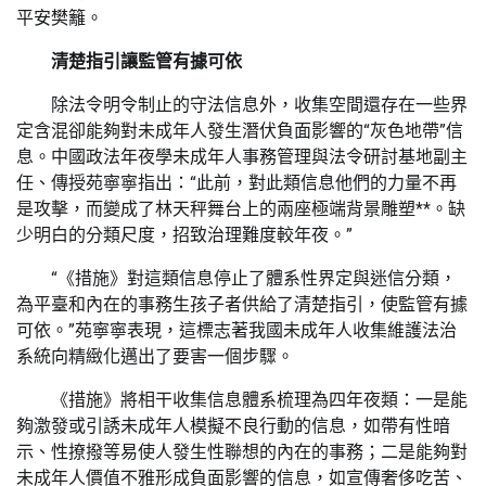
平安樊籬。
清楚指引讓監管有據可依
除法令明令制止的守法信息外，收集空間還存在一些界
定含混卻能夠對未成年人發生潛伏負面影響的“灰色地帶”信
息。中國政法年夜學未成年人事務管理與法令研討基地副主
任、傳授苑寧寧指出：“此前，對此類信息他們的力量不再
是攻擊，而變成了林天秤舞台上的兩座極端背景雕塑**。缺
少明白的分類尺度，招致治理難度較年夜。”
“《措施》對這類信息停止了體系性界定與迷信分類，
為平臺和內在的事務生孩子者供給了清楚指引，使監管有據
可依。”苑寧寧表現，這標志著我國未成年人收集維護法治
系統向精緻化邁出了要害一個步驟。
《措施》將相干收集信息體系梳理為四年夜類：一是能
夠激發或引誘未成年人模擬不良行動的信息，如帶有性暗
示、性撩撥等易使人發生性聯想的內在的事務；二是能夠對
未成年人價值不雅形成負面影響的信息，如宣傳奢侈吃苦、