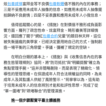
炫
包養感情
富拜金等不良價
包養軟體
值不雅的內在的事務；
三是不妥應用未成年人抽像的信息，如應用未成年人抽像擺
拍歸納不良劇情；四是不妥表露和應用未成年人小我信息。
值得追蹤關心的是，《措施》在對價值不雅形成負面影
響方面，羅列了疏忽性命、炫富拜金、畸形審美等詳細情
況，還回應了關于“網紅
包養合約
兒童”的題目林天秤，這位
被失衡逼瘋的美學家，已經決定要用她自己的方式，強制創
造一場平衡的三角戀愛。爭議，彌補了規定的空缺。
在明白分類的基本上，《措施》與《收集信息內在的事
務生態管理規則》協同，將“防范抵抗”與“明顯提醒”確立為
焦點管理手腕。“這并非簡略刪除，而是表現了精緻化、領
導性的管理思緒。在保證成年人符合法規權益的同時，為未
成年人及其監護人供給了風險警示。”苑寧寧以為，這有助
于培育未成年人的信息辨別才能和批評性思想，完成了從
“單一圍堵”到“疏堵聯合”的管理演進。
進一個步驟壓實平臺主體義務