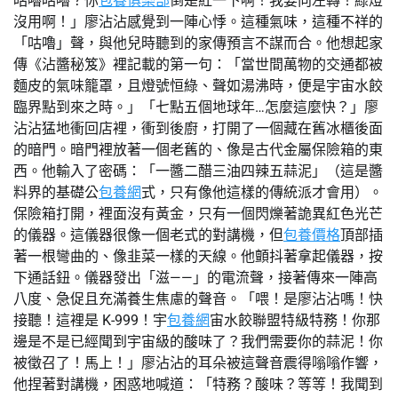
咕嚕咕嚕？你
包養俱樂部
倒是紅一下啊！我要向左轉！綠燈
沒用啊！」廖沾沾感覺到一陣心悸。這種氣味，這種不祥的
「咕嚕」聲，與他兒時聽到的家傳預言不謀而合。他想起家
傳《沾醬秘笈》裡記載的第一句：「當世間萬物的交通都被
麵皮的氣味籠罩，且燈號恒綠、聲如湯沸時，便是宇宙水餃
臨界點到來之時。」「七點五個地球年…怎麼這麼快？」廖
沾沾猛地衝回店裡，衝到後廚，打開了一個藏在舊冰櫃後面
的暗門。暗門裡放著一個老舊的、像是古代金屬保險箱的東
西。他輸入了密碼：「一醬二醋三油四辣五蒜泥」（這是醬
料界的基礎公
包養網
式，只有像他這樣的傳統派才會用）。
保險箱打開，裡面沒有黃金，只有一個閃爍著詭異紅色光芒
的儀器。這儀器很像一個老式的對講機，但
包養價格
頂部插
著一根彎曲的、像韭菜一樣的天線。他顫抖著拿起儀器，按
下通話鈕。儀器發出「滋——」的電流聲，接著傳來一陣高
八度、急促且充滿養生焦慮的聲音。「喂！是廖沾沾嗎！快
接聽！這裡是 K-999！宇
包養網
宙水餃聯盟特級特務！你那
邊是不是已經聞到宇宙級的酸味了？我們需要你的蒜泥！你
被徵召了！馬上！」廖沾沾的耳朵被這聲音震得嗡嗡作響，
他捏著對講機，困惑地喊道：「特務？酸味？等等！我聞到