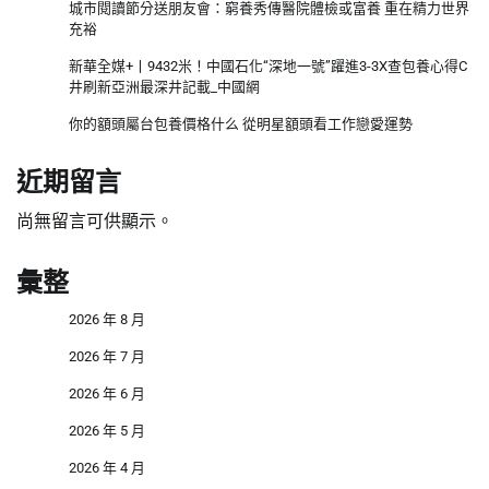
城市閱讀節分送朋友會：窮養秀傳醫院體檢或富養 重在精力世界
充裕
新華全媒+丨9432米！中國石化“深地一號”躍進3-3X查包養心得C
井刷新亞洲最深井記載_中國網
你的額頭屬台包養價格什么 從明星額頭看工作戀愛運勢
近期留言
尚無留言可供顯示。
彙整
2026 年 8 月
2026 年 7 月
2026 年 6 月
2026 年 5 月
2026 年 4 月