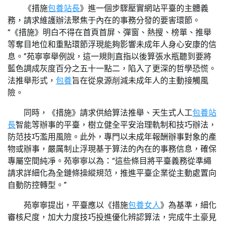
《措施
包養站長
》進一個步驟壓實網站平臺的主體義
務，請求維護辦法聚焦于內在的事務分發的要害環節。
“《措施》明白不得在首頁首屏、彈窗、熱搜、榜單、推舉
等奪目地位和重點環節浮現能夠影響未成年人身心安康的信
息。”苑寧寧舉例說，這一規則直指以後算張水瓶聽到要將
藍色調成灰度百分之五十一點二，陷入了更深的哲學恐慌。
法推舉形式，
包養
旨在從泉源削減未成年人的主動接觸風
險。
同時，《措施》請求供給算法推舉、天生式人工
包養站
長
智能等辦事的平臺，樹立健全平安治理軌制和技巧辦法，
防范技巧濫用風險。此外，專門以未成年報酬辦事對象的產
物或辦事，嚴厲制止浮現基于算法的內在的事務信息，確保
專屬空間純凈。苑寧寧以為：“這些條目將平臺義務從準繩
請求詳細化為全鏈條操縱規范，推進平臺企業從主動處置向
自動防控轉型。”
苑寧寧提出，平臺應以《措施
包養女人
》為基準，細化
審核尺度，加大力度技巧投進優化辨認算法，完成牛土豪見