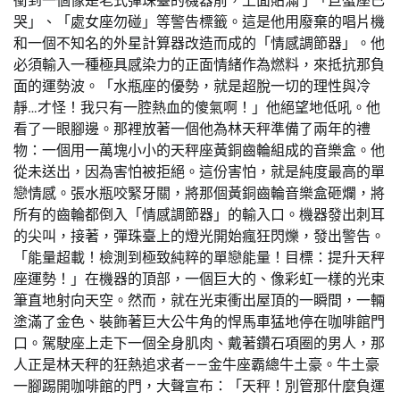
衝到一個像是老式彈珠臺的機器前，上面貼滿了「巨蟹座已
哭」、「處女座勿碰」等警告標籤。這是他用廢棄的唱片機
和一個不知名的外星計算器改造而成的「情感調節器」。他
必須輸入一種極具感染力的正面情緒作為燃料，來抵抗那負
面的運勢波。「水瓶座的優勢，就是超脫一切的理性與冷
靜…才怪！我只有一腔熱血的傻氣啊！」他絕望地低吼。他
看了一眼腳邊。那裡放著一個他為林天秤準備了兩年的禮
物：一個用一萬塊小小的天秤座黃銅齒輪組成的音樂盒。他
從未送出，因為害怕被拒絕。這份害怕，就是純度最高的單
戀情感。張水瓶咬緊牙關，將那個黃銅齒輪音樂盒砸爛，將
所有的齒輪都倒入「情感調節器」的輸入口。機器發出刺耳
的尖叫，接著，彈珠臺上的燈光開始瘋狂閃爍，發出警告。
「能量超載！檢測到極致純粹的單戀能量！目標：提升天秤
座運勢！」在機器的頂部，一個巨大的、像彩虹一樣的光束
筆直地射向天空。然而，就在光束衝出屋頂的一瞬間，一輛
塗滿了金色、裝飾著巨大公牛角的悍馬車猛地停在咖啡館門
口。駕駛座上走下一個全身肌肉、戴著鑽石項圈的男人，那
人正是林天秤的狂熱追求者——金牛座霸總牛土豪。牛土豪
一腳踢開咖啡館的門，大聲宣布：「天秤！別管那什麼負運