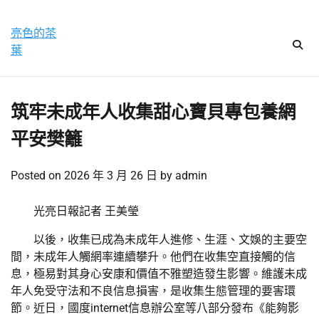
Skip
星期六, 8 8 月, 2026
to
亮色的茶
content
葉
筑牢未成年人收集甜心寶貝專包養網
平安樊籬
Posted on
2026 年 3 月 26 日
by
admin
光亮日報記者 王美瑩
以後，收集已成為未成年人進修、生涯、文娛的主要空
間，未成年人觸網率連續攀升。他們在收集空直接觸的信
息，極易對其身心安康和價值不雅塑造發生影響。維護未成
年人免受守法和不良信息損害，是收集生態管理的要害環
節。近日，國度internet信息辦公室等八部分發布《能夠影