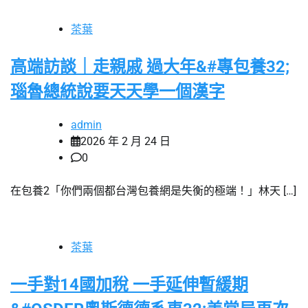
茶葉
高端訪談｜走親戚 過大年&#專包養32;
瑙魯總統說要天天學一個漢字
admin
2026 年 2 月 24 日
0
在包養2「你們兩個都台灣包養網是失衡的極端！」林天 […]
茶葉
一手對14國加稅 一手延伸暫緩期