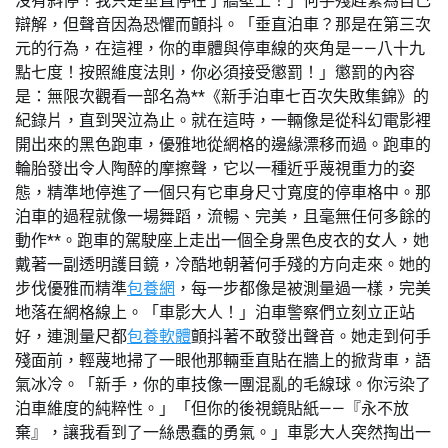
沒有斜停！我只是垂直停在了牆壁上！」何手殘趕緊為自己
辯解，但聲音因為恐懼而顫抖。「垂直泊車？那是在第三次
元的行為，在這裡，你的車體與停車線的夾角是——八十九
點七度！按照維度法則，你必須接受懲罰！」懲罰的內容
是：無限次觀看一部名為**《新手泊車七百次失敗集錦》的
紀錄片，直到哭泣為止。就在這時，一輛像是從科幻電影裡
開出來的黑色跑車，優雅地從網格的邊緣漂移而過。跑車的
輪胎發出令人陶醉的摩擦聲，它以一種近乎蔑視重力的姿
態，精準地停進了一個只有它車身尺寸寬度的停車格中。那
泊車的過程就像一場舞蹈，流暢、完美，且毫無任何多餘的
動作**。跑車的駕駛座上走出一個全身黑色皮衣的女人，她
戴著一副透明護目鏡，冷酷地朝著何手殘的方向走來。她的
步伐優雅而精準
包養網
，每一步都像是被測量過一樣，完美
地落在網格線上。「車影大人！」泊車警察們立刻立正站
好，連測量尺都
包養軟體
顫抖著不敢發出聲音。她走到何手
殘面前，輕蔑地掃了一眼他那輛垂直貼在牆上的掀背車，語
氣冰冷。「新手，你的車技像一團混亂的毛線球。你污染了
泊車維度的純粹性。」「但你的後視鏡貼紙——『永不放
棄』，讓我看到了一絲愚蠢的勇氣。」車影大人突然掏出一