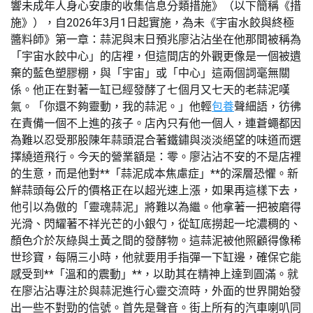
響未成年人身心安康的收集信息分類措施》（以下簡稱《措
施》），自2026年3月1日起實施，為未《宇宙水餃與終極
醬料師》第一章：蒜泥與末日預兆廖沾沾坐在他那間被稱為
「宇宙水餃中心」的店裡，但這間店的外觀更像是一個被遺
棄的藍色塑膠棚，與「宇宙」或「中心」這兩個詞毫無關
係。他正在對著一缸已經發酵了七個月又七天的老蒜泥嘆
氣。「你還不夠靈動，我的蒜泥。」他輕
包養
聲細語，彷彿
在責備一個不上進的孩子。店內只有他一個人，連蒼蠅都因
為難以忍受那股陳年蒜頭混合著鐵鏽與淡淡絕望的味道而選
擇繞道飛行。今天的營業額是：零。廖沾沾不安的不是店裡
的生意，而是他對**「蒜泥成本焦慮症」**的深層恐懼。新
鮮蒜頭每公斤的價格正在以超光速上漲，如果再這樣下去，
他引以為傲的「靈魂蒜泥」將難以為繼。他拿著一把被磨得
光滑、閃耀著不祥光芒的小銀勺，從缸底撈起一坨濃稠的、
顏色介於灰綠與土黃之間的發酵物。這蒜泥被他照顧得像稀
世珍寶，每隔三小時，他就要用手指彈一下缸邊，確保它能
感受到**「溫和的震動」**，以助其在精神上達到圓滿。就
在廖沾沾專注於與蒜泥進行心靈交流時，外面的世界開始發
出一些不對勁的信號。首先是聲音。街上所有的汽車喇叭同