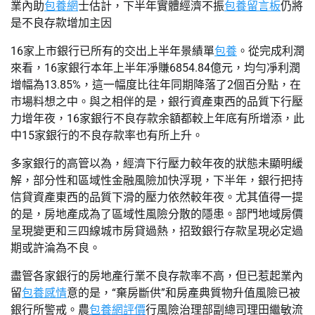
業內助
包養網
士估計，下半年實體經濟不振
包養留言板
仍將
是不良存款增加主因
16家上市銀行已所有的交出上半年景績單
包養
。從完成利潤
來看，16家銀行本年上半年凈賺6854.84億元，均勻凈利潤
增幅為13.85%，這一幅度比往年同期降落了2個百分點，在
市場料想之中。與之相伴的是，銀行資產東西的品質下行壓
力增年夜，16家銀行不良存款余額都較上年底有所增添，此
中15家銀行的不良存款率也有所上升。
多家銀行的高管以為，經濟下行壓力較年夜的狀態未顯明緩
解，部分性和區域性金融風險加快浮現，下半年，銀行把持
信貸資產東西的品質下滑的壓力依然較年夜。尤其值得一提
的是，房地產成為了區域性風險分散的隱患。部門地域房價
呈現變更和三四線城市房貸過熱，招致銀行存款呈現必定過
期或許淪為不良。
盡管各家銀行的房地產行業不良存款率不高，但已惹起業內
留
包養感情
意的是，“棄房斷供”和房產典質物升值風險已被
銀行所警戒。農
包養網評價
行風險治理部副總司理田繼敏流