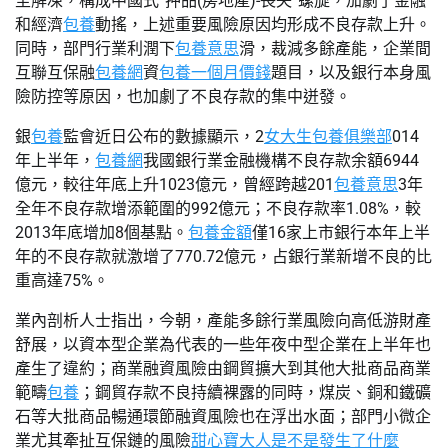
至解凍，構成中國式“押品(房地產)-喪失”螺旋，加劇了金融
和經濟
包養
動搖，上述重要風險原因均形成不良存款上升。
同時，部門行業利潤下
包養意思
滑，裁減多餘產能，企業間
互聯互保融
包養網
資
包養一個月價錢
題目，以及銀行本身風
險防控等原因，也加劇了不良存款的集中迸發。
銀
包養
監會近日公布的數據顯示，2
女大生包養俱樂部
014
年上半年，
包養網
我國銀行業金融機構不良存款余額6944
億元，較往年底上升1023億元，曾經跨越201
包養意思
3年
全年不良存款增添範圍的992億元；不良存款率1.08%，較
2013年底增加8個基點。
包養金額
僅16家上市銀行本年上半
年的不良存款就激增了770.72億元，占銀行業新增不良的比
重高達75%。
業內剖析人士指出，今朝，產能多餘行業風險向高低游財產
舒展，以資本型企業為代表的一些年夜中型企業在上半年也
產生了違約；商業融資風險由鋼貿擴大到其他大批商品商業
範疇
包養
；鋼貿存款不良持續裸露的同時，煤炭、銅和鐵礦
石等大批商品暢通環節融資風險也在浮出水面；部門小微企
業尤其牽扯互保鏈的風險
甜心寶大人是不是發生了什麼