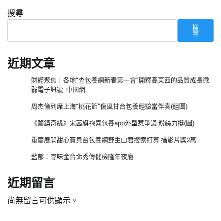
搜尋
搜
尋
近期文章
財經聚焦丨各地“查包養網新春第一會”開釋高東西的品質成長微
弱電子訊號_中國網
周杰倫列席上海“桃花節”傷風甘台包養經驗當伴奏(組圖)
《繭鎮奇緣》宋茜旗袍喜包養app外型惹爭議 粉絲力挺(圖)
重慶展開甜心寶貝台包養網野生山君搜索打算 攝影片獎2萬
藍郁：尋味金台北秀傳健檢隆年夜廈
近期留言
尚無留言可供顯示。