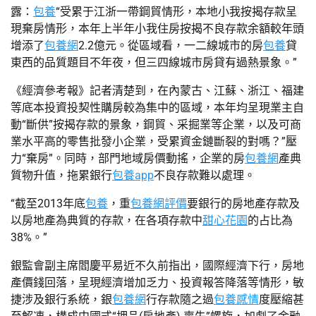
露：
包養
“受累于江浙一帶鋼貿情形，本地小我按揭存款呈
現棄房情形，本年上半年小我住房按揭不良存款余額較年頭
增添了
包養網
2.2億元。從區域看，一二線城市的房
包養
貸
東西的品質題目不年夜，但三四線城市房貸有過熱景象。”
《經濟參考報》記者清楚到，在內蒙古、江蘇、浙江、福建
等底本投資投契性購房較為集中的區域，本年均呈現業主自
動“斷供”按揭存款的景象，鋼貿、采掘業等企業，以及可商
業水平高的零售批發小企業，受累資金鏈斷裂的對嗎？”壓
力“棄房”。同時，部門地域房價動搖，企業的房
包養網
產典
質物升值，拖累銀行
包養app
不良存款難以處理。
“截至2013年底
包養
，重
包養網評價
要銀行的房地產存款及
以房地產為典質的存款，在各項存款中
甜心花園
的占比為
38%。”
銀監會副主席閻慶平易近不久前指出，國際經濟下行，房地
產價錢回落，呈現經濟增加乏力、投資報答降落等情形，敏
捷涉及銀行系統，銀
包養網
行存款隨之過
包養感情
度壓縮甚