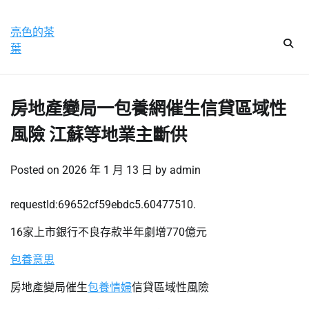
Skip
星期日, 9 8 月, 2026
to
亮色的茶
content
葉
房地產變局一包養網催生信貸區域性
風險 江蘇等地業主斷供
Posted on
2026 年 1 月 13 日
by
admin
requestId:69652cf59ebdc5.60477510.
16家上市銀行不良存款半年劇增770億元
包養意思
房地產變局催生
包養情婦
信貸區域性風險