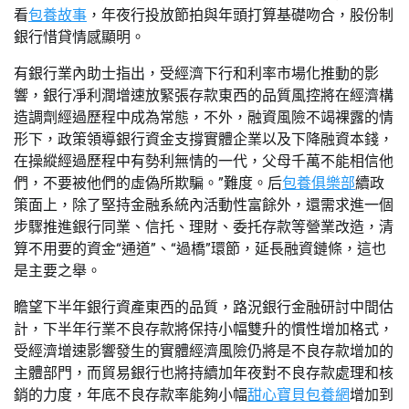
看
包養故事
，年夜行投放節拍與年頭打算基礎吻合，股份制
銀行惜貸情感顯明。
有銀行業內助士指出，受經濟下行和利率市場化推動的影
響，銀行凈利潤增速放緊張存款東西的品質風控將在經濟構
造調劑經過歷程中成為常態，不外，融資風險不竭裸露的情
形下，政策領導銀行資金支撐實體企業以及下降融資本錢，
在操縱經過歷程中有勢利無情的一代，父母千萬不能相信他
們，不要被他們的虛偽所欺騙。”難度。后
包養俱樂部
續政
策面上，除了堅持金融系統內活動性富餘外，還需求進一個
步驟推進銀行同業、信托、理財、委托存款等營業改造，清
算不用要的資金“通道”、“過橋”環節，延長融資鏈條，這也
是主要之舉。
瞻望下半年銀行資產東西的品質，路況銀行金融研討中間估
計，下半年行業不良存款將保持小幅雙升的慣性增加格式，
受經濟增速影響發生的實體經濟風險仍將是不良存款增加的
主體部門，而貿易銀行也將持續加年夜對不良存款處理和核
銷的力度，年底不良存款率能夠小幅
甜心寶貝包養網
增加到