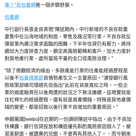
事？”貝包養網
進一個步驟舒展。
包養網
中行副行長張金良表現“陳述期內，中行新增的不良存款重
要集中在沿海地域的制造、零售及路況等行業。不良存款反
彈是業內廣泛需求面臨的困難，下半年信貸仍有壓力。將持
續加大力度排查力度，鎖定高風險範疇和客戶，加大力度針
對房地產行業、處所當局平臺的全口徑風險治理。”
“除了微觀經濟的緣由，多餘產能行業的往產能經過歷程是
以後不
包養俱樂部
良情勢產生又一主要原因。”浦發銀行風
險政策部總司理趙先信指出“此前在貨泉寬松之時，一些企
業的過度融資在以後周遭的狀況之下無法連續，這現實就是
往杠桿化的經過歷程。還有就是資產價錢，特殊是房地產價
錢的變更，都是招致以後行業不良增加的重要原因。”
申銀萬國[weibo]在近期的一份調研陳述中指出，由于不良加
快裸露，銀行信貸投放和構造優先斟酌風險原因個人了。被
習家辭退。被遺棄的兒媳，不會再有其他人了。，而今朝來