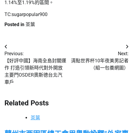
1.14%至1.19%的區間。
TC:sugarpopular900
Posted in
茶葉
文
Previous:
Next:
章
【好評中國】海南全島封關運
清點世界杯10年夜美男記者
作 打造引領新時代對外開放
（組一包養網圖）
導
主要門OSDER奧斯德台北汽
覽
車戶
Related Posts
茶葉