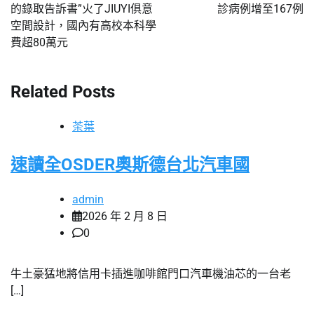
的錄取告訴書”火了JIUYI俱意
診病例增至167例
導
空間設計，國內有高校本科學
覽
費超80萬元
Related Posts
茶葉
速讀全OSDER奧斯德台北汽車國
admin
2026 年 2 月 8 日
0
牛土豪猛地將信用卡插進咖啡館門口汽車機油芯的一台老
[…]