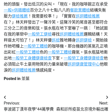
她的頭髮，發出低沉的尖叫。「現在，我的咖啡館正在承受
一般+供膳體檢
百分之八十七點八八的
餐飲業體檢
結構失衡
壓力
健檢推薦
！我需要校準！」「實實在
巡迴體檢推薦
在？」林天秤發出了一聲冷笑，這聲冷笑的尾音甚至都符合
三分之二的音樂和弦。張水瓶在地下室嚇了一跳：「她試圖
在我的單戀中
一般勞工健檢
尋找
巡迴體檢推薦
邏輯結構！天
秤座太可怕了！」林天秤優
巡檢
雅地轉身
巡迴健檢
，開始操
作她吧檯上
一般勞工體檢
的咖啡機，那台機器的蒸氣孔正噴
出彩虹
一般勞工體檢
色的
一般勞工體檢
霧氣。張水瓶猛地衝
出地
一般勞工身體健康檢查
下室，
一般勞工身體健康檢查
他
必須阻止牛土豪用物質的力量來破壞
巡迴健康管理中心
他眼
淚的
巡迴體檢推薦
情感純度。
Posted in
茶葉
文
Previous:
Next:
章
寧波諾丁漢年夜學“44萬學費
森和診所疫苗北京境外輸出確