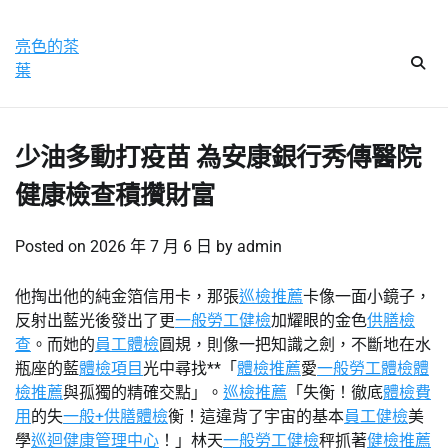
Skip
星期四, 6 8 月, 2026
to
亮色的茶
content
葉
少油多動打疫苗 為安康銀行秀傳醫院
健康檢查積攢財富
Posted on
2026 年 7 月 6 日
by
admin
他掏出他的純金箔信用卡，那張
巡檢推薦
卡像一面小鏡子，
反射出藍光後發出了更
一般勞工健檢
加耀眼的金色
供膳檢
查
。而她的
員工體檢
圓規，則像一把知識之劍，不斷地在水
瓶座的藍
體檢項目
光中尋找**「
體檢推薦
愛
一般勞工體檢
體
檢推薦
與孤獨的精確交點」。
巡檢推薦
「失衡！徹底
體檢費
用
的失
一般+供膳體檢
衡！這違背了宇宙的基本
員工健檢
美
學
巡迴健康管理中心
！」林天
一般勞工健檢
秤抓著
健檢推薦