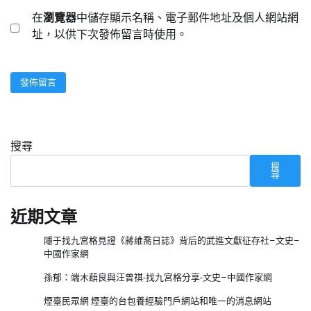
在
瀏覽器
中儲存顯示名稱、電子郵件地址及個人網站網
址，以供下次發佈留言時使用。
搜尋
搜
尋
近期文章
隱于找九宮格見證《蔣維喬日誌》背后的武進文獻征存社–文史–
中國作家網
孫郁：端木蕻良與汪曾祺-找九宮格分享-文史–中國作家網
煙臺民眾網 煙臺的台包養經驗門戶網站和唯一的消息網站