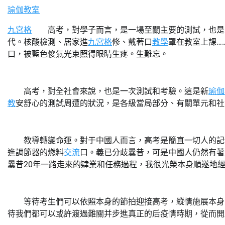
瑜伽教室
九宮格
高考，對學子而言，是一場至關主要的測試，也是人
代。核酸檢測、居家進
九宮格
修、戴著口
教學
罩在教室上課…
口，被藍色傻氣光束照得眼睛生疼。生難忘。
高考，對全社會來說，也是一次測試和考驗。這是新
瑜伽
教
安舒心的測試周遭的狀況，是各級當局部分、有關單元和社
教導轉變命運。對于中國人而言，高考是簡直一切人的記
進調節器的燃料
交流
口。義已分歧曩昔，可是中國人仍然有著
曩昔20年一路走來的肄業和任務過程，我很光榮本身順遂地
等待考生們可以依照本身的節拍迎接高考，縱情施展本身
待我們都可以或許渡過難關并步進真正的后疫情時期，從而開