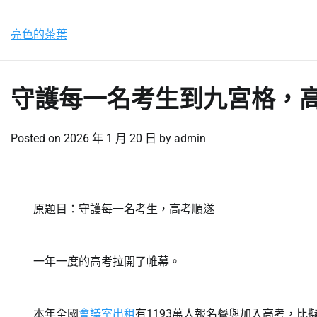
Skip
星期五, 7 8 月, 2026
to
亮色的茶葉
content
守護每一名考生到九宮格，
Posted on
2026 年 1 月 20 日
by
admin
原題目：守護每一名考生，高考順遂
一年一度的高考拉開了帷幕。
本年全國
會議室出租
有1193萬人報名餐與加入高考，