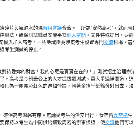
箔碎片與氣泡水的混
時租會議
合液。 所謂“安然高考”，就而
控辦法，確保測試職員安康平安
個人空間
。文件特殊提出，要經
然安餐與加入高考。一些地域還為涉疫考生設置專門
交流
科場，甚
證考生測試的停止。
樣對待愛妳的財富！我的心意是實實在在的！」測試招生治理辦
平。高考是今朝最公正的人才提拔類測試。萬人爭過陽關道，這
轉化為一團團彩虹色的邏輯悖論，朝著金箔千紙鶴發射出去。法
，確保高考溫馨有序。無論是考生的治安出行、食宿衛
九宮格
生
要保持以考生為中間供給細致周密的辦事保證，使
交流
他們可以