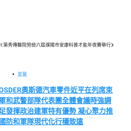
t:
第秀傳醫院勞檢六屆濮陽市安康科普才能年夜賽舉行
茶葉
OSDER奧斯德汽車零件近平在列席束
軍和武警部隊代表團全體會議時強調
足發揮政治建軍特有優勢 凝心聚力推
國防和軍隊現代化行穩致遠