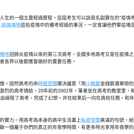
生的一個主要經過歷程。這屆考生可以說是名副實在的“疫情考
…
瑜伽場地
這些疫情中的備考經過的事況，一定會讓他們畢這場
場地
冠肺炎疫情以來的第三次高考，全國多地高考又是在疫情之
會各界以後都應當做好的重要任務。
憶。固然高考的命
時租空間
運決議意「用
小樹屋
金錢褻瀆單戀的
激烈的高考情結。20年前的2002年，筆者坐在高考的教室里
經由過程了高考，完成了幻想。并在結業后一向在高校任務，和
的實力。用高考為本身的高中生活畫上
私密空間
美滿的句號，給
啟一個屬于你們的真正的年夜學時間，有更多時光享用年夜學的