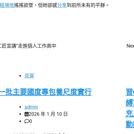
租場地
搖搖欲墜，但她卻感
分享
到前所未有的平靜。
工匠宣講”走進個人工作高中
Nex
茶葉
一批主要國度專包養尺度實行
習
縛
admin
充
2026 年 1 月 10 日
0
動