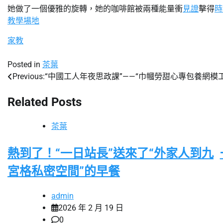
她做了一個優雅的旋轉，她的咖啡館被兩種能量衝
見證
擊得
時
教學場地
家教
Posted in
茶葉
Previous:
“中國工人年夜思政課”——“巾幗勞甜心專包養網模
文
章
Related Posts
導
茶葉
覽
熱到了！“一日站長”送來了“外家人到九
宮格私密空間”的早餐
admin
2026 年 2 月 19 日
0