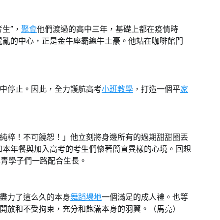
生”，
聚會
他們渡過的高中三年，基礎上都在疫情時
混亂的中心，正是金牛座霸總牛土豪。他站在咖啡館門
中停止。因此，全力護航高考
小班教學
，打造一個平
家
純粹！不可饒恕！」他立刻將身邊所有的過期甜甜圈丟
，和本年餐與加入高考的考生們懷著簡直異樣的心境。回想
年青學子們一路配合生長。
盡力了這么久的本身
舞蹈場地
一個滿足的成人禮。也等
開放和不受拘束，充分和飽滿本身的羽翼。（馬亮）