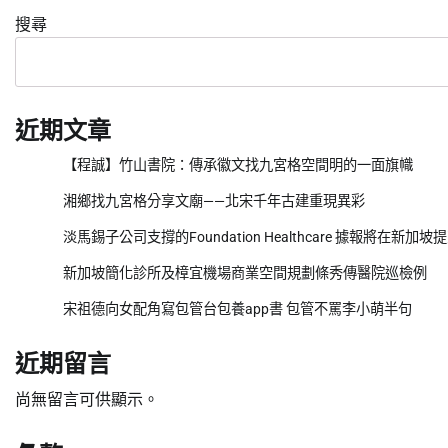
搜尋
近期文章
【程誠】竹山書院：傳承徽文找九宮格空間明的一面旗幟
湘鄉找九宮格分享文廟——北宋千年古建重現異彩
淡馬錫子公司支撐的Foundation Healthcare 據報將在新
新加坡簡化診所及樟宜機場商業空間規劃條秀傳醫院巡檢例
宋祖德向女配角寫包管台包養app書 包管不罵李小萌半句
近期留言
尚無留言可供顯示。