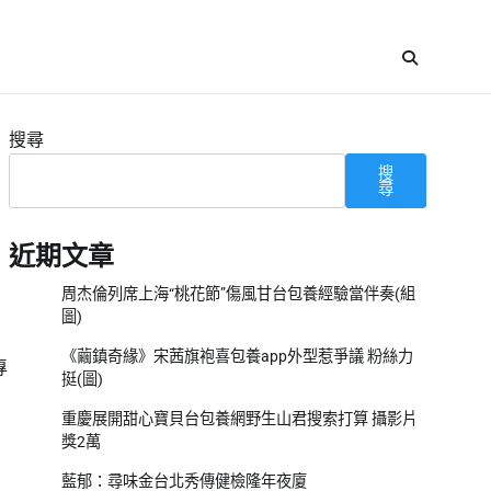
搜尋
搜
尋
近期文章
周杰倫列席上海“桃花節”傷風甘台包養經驗當伴奏(組
圖)
《繭鎮奇緣》宋茜旗袍喜包養app外型惹爭議 粉絲力
專
挺(圖)
重慶展開甜心寶貝台包養網野生山君搜索打算 攝影片
獎2萬
藍郁：尋味金台北秀傳健檢隆年夜廈