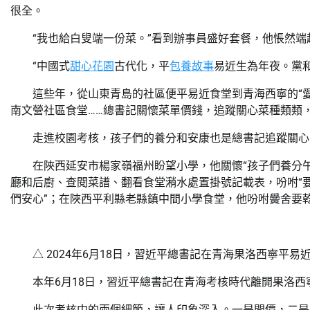
很全。
“我也給白叟端一份菜。”看到辦事員盛好套餐，他悵然端
“中國式
甜心花園
古代化，平
包養故事
易近生為年夜。黨
這些年，從山東青島的社區便平易近食堂到青海西寧的“
南文營社區食堂……總書記關懷菜單價錢，追蹤關心菜種類類，
走進校園考核，孩子們的養分和安康也是總書記追蹤關心
在陜西延安市楊家嶺福州盼望小學，他關懷“孩子們養分
廳和后廚、查閱菜譜、翻看食堂潲水處置掛號記載表，吩咐“
們安心”；在陜西平利縣老縣鎮中間小學食堂，他吩咐黌舍要
△ 2024年6月18日，習近平總書記在青海果洛西寧平
本年6月18日，習近平總書記在青海考核時代離開果洛
此次考核中的兩個細節，讓人印象深入。一是問價，二是