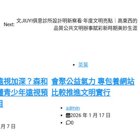
文JIUYI俱意診所設計明新察看·年度文明亮點｜高東西的
Next:
品質公共文明辦事賦彩新時期美妙生涯
茶葉
遠視加深？森和
會聚公益氣力 專包養網站
懂青少年遠視預
比較推進文明實行
目
admin
2026 年 1 月 17 日
0
 月 7 日