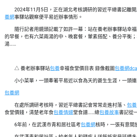
2024年11月5日，正在湖北考核調研的習近平總書記
養網
事驛站觀察便平易近辦事情形。
隨行記者用鏡頭記載了如許一幕：站在養老辦事驛站幸福
的早餐，也有六菜兩湯的中、晚套餐，葷素搭配、養分平衡；
湯……
△ 養老辦事驛站
包養
幸福食堂價目表 錄像截圖
包養網dca
小小菜單，一頭牽著平易近以食為天的蒼生生涯，一頭連
包養網
在處所調研考核時，習近平總書記會常常走進村落、
包養
食堂價錢，清楚老年食
包養情婦
堂食譜……總
包養故事
書記從
6年前，在武漢市青和居社區考
包養網
核時，一張有意間
在武漢青和居社區，給老年人和殘疾人送飯抵家是延續多年