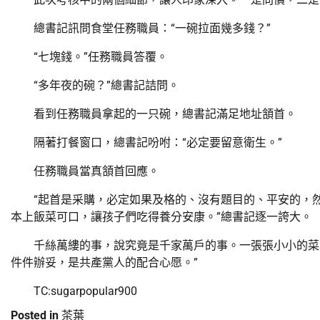
總書記訊問食堂任務職員：“一碗拉面幾多錢？”
“七塊錢。”任務職員答覆。
“多年夜的碗？”總書記詰問。
看到任務職員拿起的一只碗，總書記滿足地址頷首。
隔著打餐窗口，總書記吩咐：“必定要留意衛生。”
任務職員當真頷首回應。
“起首是采購，必定如果及格的、沒有題目的、平安的，
本上飯菜可口，讓孩子們吃得養分安康。”總書記逐一誇大。
千絲萬縷的事，說究竟是千家萬戶的事。一張張小小的菜
件件辦妥，是共產黨人的配合心愿。”
TC:sugarpopular900
Posted in
茶葉