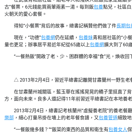
古”餐票，6元錢能買兩葷兩素一湯。每到飯
包養
點兒，社區白
火朝天的愛心套餐。
得知“小餐票”背后的故事，總書記稱贊他們做了件
長期包
現在，“功德”
包養網
仍在延續，
包養妹
青和居社區的“小
量也更足；辦事居平易近年紀從65歲以上
包養網
擴大到了60
“一餐熱飯”開啟了老、少、困群體的幸福“食”光，煥收
△ 2013年2月4日，習近平總書記離開甘肅蘭州一野
在甘肅蘭州城關區，藍玉華在搖搖晃晃的轎子里挺直了背
方，面向未來。良多人還記得11年前習近平總書記在本地養
2013年2月4日，總書記考核蘭州“虛擬養老院”的養老
樂部
，細心打量吊掛在墻上的老年餐食譜，又
包養管道
細致地
“一餐飯幾多錢？”“飯菜的東西的品質和衛生有
包養女人
保