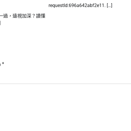
requestId:696a642abf2e11. […]
過，遠視加深？讀懂
]
為
*