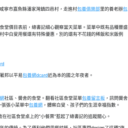
離開咸寧市嘉魚縣潘家灣鎮四邑村，走進村
包養俱樂部
里的養老辦
包
食堂價目表前，總書記細心觀察當天菜單。菜單中既有品種豐盛
村中白叟用餐還有特殊優惠，別的還有不花錢的稀飯和米飯例
rd
著邦以平易
包養網dcard
近為本的國之年夜者。
網
社區、黌舍的食堂。翻看社區食堂菜單
包養留言板
，訊問黌舍
一張張小菜單中
包養網
，體察白叟、孩子們的生涯幸福指數。
放在社區食堂桌上的“小餐票”惹起了總書記的追蹤關心。
的傳統。為了便利他們用餐結賬，社區專門design了這種“復