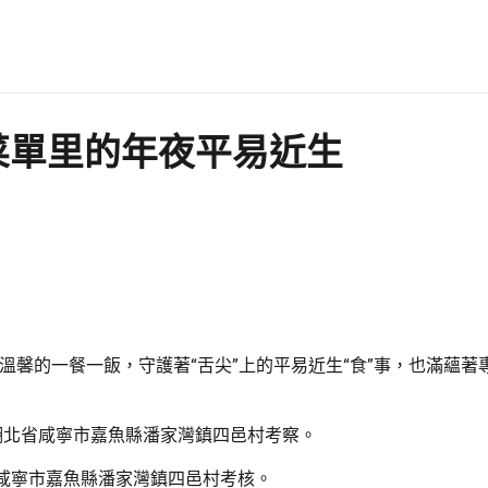
菜單里的年夜平易近生
馨的一餐一飯，守護著“舌尖”上的平易近生“食”事，也滿蘊著
咸寧市嘉魚縣潘家灣鎮四邑村考核。