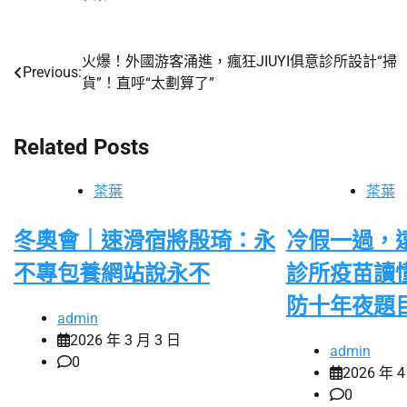
火爆！外國游客涌進，瘋狂JIUYI俱意診所設計“掃
文
Previous:
貨”！直呼“太劃算了”
章
導
Related Posts
覽
茶葉
茶葉
冬奧會｜速滑宿將殷琦：永
冷假一過，
不專包養網站說永不
診所疫苗讀
防十年夜題
admin
2026 年 3 月 3 日
admin
0
2026 年 4
0