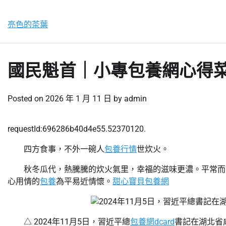
Skip
星期日, 9 8 月, 2026
to
亮色的茶葉
content
國民魁首｜小專包養網心得
Posted on
2026 年 1 月 11 日
by
admin
requestId:696286b40d4e55.52370120.
四方食事，不外一碗人
包養行情
世炊火。
秋冬瓜代，熱騰騰的炊火氣里，幸福的滋味更濃。平常而溫
心用情的
包養
為平易近情懷。
甜心寶貝包養網
△ 2024年11月5日，習近平總
包養網dcard
書記在湖北省