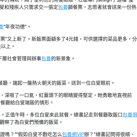
叟和殘疾人只需求交一張定
包養
額餐票，志愿者就會送來一份熱
養
“年夜功德”。
餐票”又上新了。新飯票面額多了4元錢，可供選擇的菜品更多，分
歲以上。
回下層社會管理與辦事
包養
的新景象。
生老餐廳，端起一盤熱火朝天的飯菜，送到一位白叟眼前。
，深吸了一口氣，紅蓋頭下的眼睛變得堅定，她勇敢地直視前
老餐廳給白叟端飯的情形。
餐廳。正值午時，多位白叟來此就餐。總書記走到餐廳取飯口
包養
觀察了為白叟們預備的飯菜。
證嗎？”“假如白叟不敷吃怎么
包養網VIP
辦？”總書記問得很細、