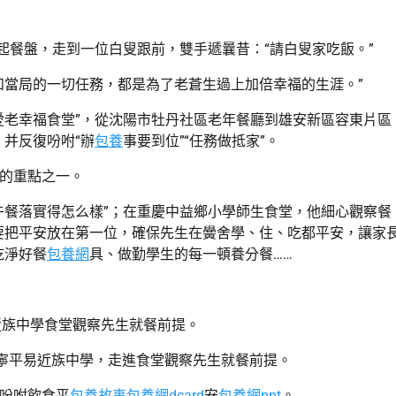
起餐盤，走到一位白叟跟前，雙手遞曩昔：“請白叟家吃飯。”
和當局的一切任務，都是為了老蒼生過上加倍幸福的生涯。”
愛老幸福食堂”，從沈陽市牡丹社區老年餐廳到雄安新區容東片區
并反復吩咐“辦
包養
事要到位”“任務做抵家”。
的重點之一。
午餐落實得怎么樣”；在重慶中益鄉小學師生食堂，他細心觀察餐
要把平安放在第一位，確保先生在黌舍學、住、吃都平安，讓家
乾淨好餐
包養網
具、做勤學生的每一頓養分餐……
易近族中學食堂觀察先生就餐前提。
西寧平易近族中學，走進食堂觀察先生就餐前提。
吩咐飲食平
包養故事
包養網dcard
安
包養網ppt
。