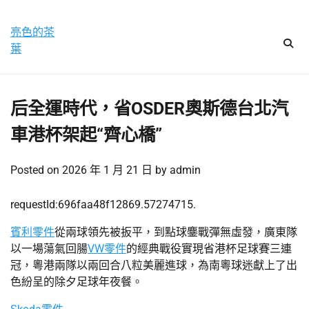
Skip
星期六, 8 8 月, 2026
to
亮色的茶
content
葉
后全運時代，省OSDER奧斯德台北汽
車港杯架起“齊心橋”
Posted on
2026 年 1 月 21 日
by
admin
requestId:696faa48f12869.57274715.
賓利零件
從兩球領先被扳平，到點球鏖戰彈無虛發，廣東隊
以一場蕩氣回腸
VW零件
的經典戰役實現省港杯足球賽三連
冠，粵港兩隊以兩回合八粒美麗進球，為南粵球迷獻上了出
色紛呈的除夕足球年夜餐。