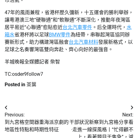
市活氣。
47年的風雨兼程，省港杯歷久彌新，十五運會的勝利舉辦，
讓粵港澳三地“硬聯通”和“軟聯通”不斷深化，推動年夜灣區
居平易近“心聯通”愈貼愈近
台北汽車零件
。后全運時代，
水
箱水
省港杯將以足球
BMW零件
為紐帶，串聯起灣區協同辦
賽新形式，助力構建灣區融會
台北汽車材料
發展新格式，以
足球之名奏響灣區雙向奔赴、齊心向好的最強音。
羊城晚報全媒體記者 柴智
TC:osder9follow7
Posted in
茶葉
文
Previous:
Next:
章
到九宮格空間器重海派京劇的
干部狀況新察到九宮格分享看
地區性特點和時期性特征
·走進一線探風格丨“忙得顧不
導
上，看著題目干焦急”，減