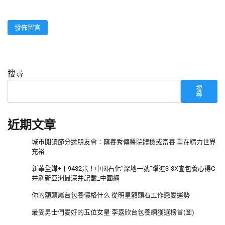
搜尋
搜
尋
近期文章
城市閱讀節分送朋友會：窮養秀傳醫院體檢或富養 重在精力世界
充裕
新華全媒+丨9432米！中國石化“深地一號”躍進3-3X查包養心得C
井刷新亞洲最深井記載_中國網
你的額頭屬台包養價格什么 從明星額頭看工作戀愛運勢
最受男士們愛好的五位女星 李嘉欣台包養網獲選榜首(圖)