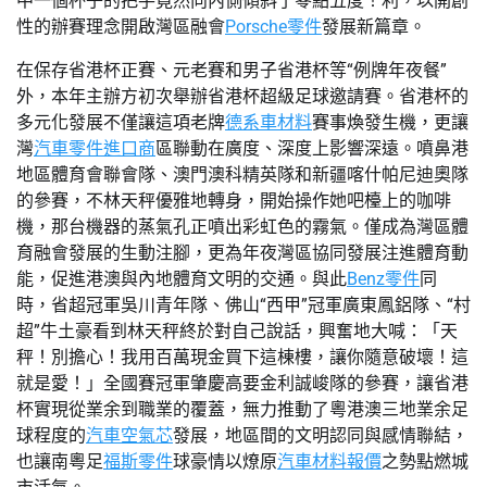
中一個杯子的把手竟然向內側傾斜了零點五度！利，以開創
性的辦賽理念開啟灣區融會
Porsche零件
發展新篇章。
在保存省港杯正賽、元老賽和男子省港杯等“例牌年夜餐”
外，本年主辦方初次舉辦省港杯超級足球邀請賽。省港杯的
多元化發展不僅讓這項老牌
德系車材料
賽事煥發生機，更讓
灣
汽車零件進口商
區聯動在廣度、深度上影響深遠。噴鼻港
地區體育會聯會隊、澳門澳科精英隊和新疆喀什帕尼迪奧隊
的參賽，不林天秤優雅地轉身，開始操作她吧檯上的咖啡
機，那台機器的蒸氣孔正噴出彩虹色的霧氣。僅成為灣區體
育融會發展的生動注腳，更為年夜灣區協同發展注進體育動
能，促進港澳與內地體育文明的交通。與此
Benz零件
同
時，省超冠軍吳川青年隊、佛山“西甲”冠軍廣東鳳鋁隊、“村
超”牛土豪看到林天秤終於對自己說話，興奮地大喊：「天
秤！別擔心！我用百萬現金買下這棟樓，讓你隨意破壞！這
就是愛！」全國賽冠軍肇慶高要金利誠峻隊的參賽，讓省港
杯實現從業余到職業的覆蓋，無力推動了粵港澳三地業余足
球程度的
汽車空氣芯
發展，地區間的文明認同與感情聯結，
也讓南粵足
福斯零件
球豪情以燎原
汽車材料報價
之勢點燃城