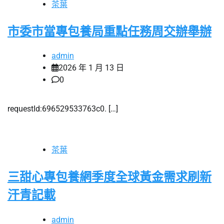
茶葉
市委市當專包養局重點任務周交辦舉辦
admin
2026 年 1 月 13 日
0
requestId:696529533763c0. […]
茶葉
三甜心專包養網季度全球黃金需求刷新
汗青記載
admin