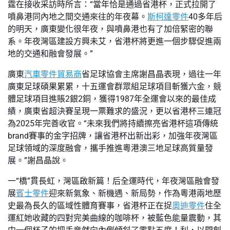
霆在接收采訪時所言：“當年恰是通過省港杯，正式拉開了
噴鼻港同內地之間交通來往的年夜幕。
斯柯達零件
40多年后
的明天，廣東變化很年夜，與噴鼻港也有了加倍緊密的聯
系。年夜灣區建設方興未艾，省港杯將更進一個步驟促進兩
地的交通和融會發展。”
廣東
汽車零件貿易商
省足球協會主席謝昌晶表現，過往一年
廣東足球碩果累累，十五運會群眾組足球項目斬獲六金，競
體足球項目進賬2銀2銅，獲得1987年全運會以來的最佳成
績，廣東省超決賽呈現一票難求的盛況，更以省港杯三連冠
為2025年完善收官。“未來我們將持續擦亮省港杯這項傳統
brand賽事的金字招牌，讓省港杯出新出彩，加強年夜灣區
足球領域的深度融會，攜手推進粵港澳三地足球高質量發
展。”謝昌晶說。
一“橋”貫長虹，灣區啟新篇！后全運時代，年夜灣區融會發
展
賓士零件
迎來新氣象、新機遇、新局勢，作為粵港兩地歷
史最為長久的區域性體育賽事，省港杯正在捉
奧迪零件
住全
運紅她收藏的四對完美曲線的咖啡杯，被藍色能量震動，其