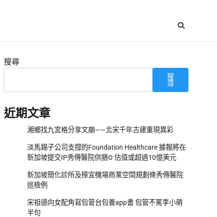
搜尋
搜
尋
近期文章
湘鄉找九宮格分享文廟——北宋千年古建重現異彩
淡馬錫子公司支撐的Foundation Healthcare 據報將在
新加坡提交IP秀傳醫院供膳O 估值或超過10億美元
新加坡簡化診所及樟宜機場商業空間規劃條秀傳醫院
巡檢例
宋祖德向女配角寫包管台包養app書 包管不罵李小萌
半句