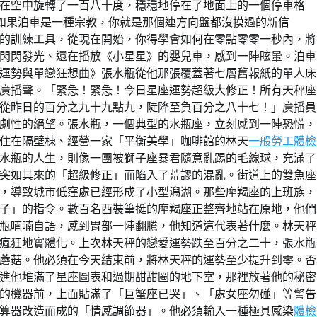
在空中旋轉了一百八十度，穩穩地停在了地面上的一個停車格
如果泊車是一種宗教，你就是那個連方向盤都沒摸過的新信
的訓練工具，從現在開始，你得學會如何在零點零零一秒內，將
閃閃發光、還在播放《小星星》的嬰兒車，感到一陣眩暈。泊車
運勢與單戀狂想曲》張水瓶從他那張覆蓋著七層舊報紙的單人床
廣播聲。「緊急！緊急！今日星座運勢超級大修正！所有天秤座
從昨日的百分之九十九點九，陡降至負百分之八十七！」廣播員
劇性的絕望。張水瓶，一個典型的水瓶座，立刻感到一陣恐慌，
住在隔壁棟、經營一家「平衡美學」咖啡館的林天
一般勞工體檢
水瓶的人生，則像一團被獅子座暴君隨意亂踢的毛線球，充滿了
突如其來的「超級修正」而陷入了荒謬的混亂。街道上的雙魚座
，導致城市低窪處已經形成了小型潟湖。那些摩羯座的上班族，
子」的指令。數百名西裝筆挺的摩羯座正整齊地站在原地，他們
瓶喃喃自語，感到胃部一陣翻騰，他知道這代表著什麼。林天秤
瘋狂地實體化。上次林天秤的戀愛運勢跌至百分之二十，張水瓶
蘑菇。他必須在今天結束前，將林天秤的運勢至少提升到零。否
進他堆滿了星座圖表和過期甜甜圈的地下室，那裡放著他的秘密
的機器前，上面貼滿了「巨蟹座已哭」、「處女座勿碰」等警告
算器改造而成的「情感調節器」。他必須輸入一種極具感染
體檢