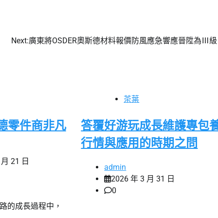
Next:
廣東將OSDER奧斯德材料報價防風應急響應晉陞為Ⅲ級
茶葉
斯德零件商非凡
答覆好游玩成長維護專包
行情與應用的時期之問
 月 21 日
admin
2026 年 3 月 31 日
0
鐵路的成長過程中，