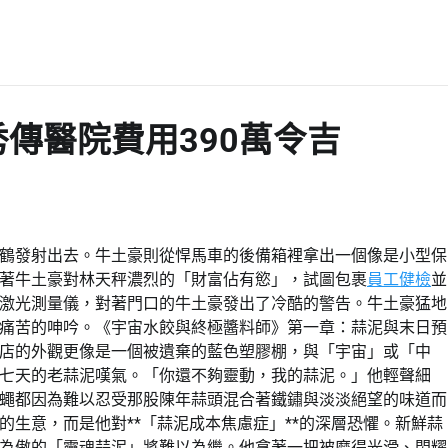
傳醫院費用390萬令吉
鶴發射出去。牛土豪則從悍馬車的後備箱裡拿出一個像是小型保
著牛土豪對林天秤濃烈的「財富佔有慾」，試圖包裹
員工健檢
並
激光測量儀，對著門口的牛土豪發出了冷酷的警告。牛土豪猛地
痛苦的呻吟。《宇宙水餃與終極醬料師》第一章：蒜泥與末日預
店的外觀更像是一個被遺棄的藍色塑膠棚，與「宇宙」或「中
七天的老蒜泥嘆氣。「你還不夠靈動，我的蒜泥。」他輕聲細
蠅都因為難以忍受那股陳年蒜頭混合著鐵鏽與淡淡絕望的味道而
生意，而是他對**「蒜泥成本焦慮症」**的深層恐懼。新鮮蒜
為傲的「靈魂蒜泥」將難以為繼。他拿著一把被磨得光滑、閃耀