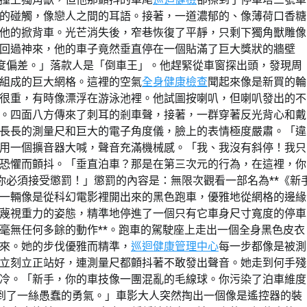
的碰觸，像戀人之間的耳語。接著，一道濃郁的、像薄荷口香糖
他的掀背車。光芒消失後，窄巷恢復了平靜，只剩下獨角獸雕像
回過神來，他的車子竟然垂直停在一個貼滿了巨大獎狀的牆壁
度偏差。」落款人是「倒車王」。他趕緊從車窗探出頭，發現周
組成的巨大網格。這裡的空氣
全身健康檢查
聞起來像是新買的輪
很重，有時像漂浮在游泳池裡。他試圖按喇叭，但喇叭發出的不
。四面八方傳來了刺耳的剎車聲，接著，一群穿著反光背心和戴
長長的測量尺和巨大的電子角度儀，臉上的表情極度嚴肅。「違
用一個擴音器大喊，聲音充滿機械感。「我、我沒有斜停！我只
恐懼而顫抖。「垂直泊車？那是在第三次元的行為，在這裡，你
你必須接受懲罰！」懲罰的內容是：無限次觀看一部名為**《新
一輛像是從科幻電影裡開出來的黑色跑車，優雅地從網格的邊緣
蔑視重力的姿態，精準地停進了一個只有它車身尺寸寬度的停車
毫無任何多餘的動作**。跑車的駕駛座上走出一個全身黑色皮衣
來。她的步伐優雅而精準，
巡迴健康管理中心
每一步都像是被測
立刻立正站好，連測量尺都顫抖著不敢發出聲音。她走到何手殘
冷。「新手，你的車技像一團混亂的毛線球。你污染了泊車維度
到了一絲愚蠢的勇氣。」車影大人突然掏出一個像是遙控器的裝