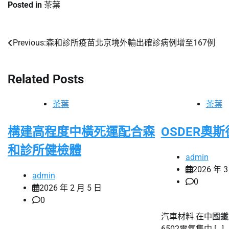
Posted in
茶葉
Previous:
森和診所疫苗北京境外輸出確診病例增至167例
文
章
Related Posts
導
覽
茶葉
茶葉
構建高程度中橫死運配合森
OSDER奧
和診所健檢體
admin
2026 年 3
admin
0
2026 年 2 月 5 日
0
汽車材料 在中國
6502電氣集中 […]