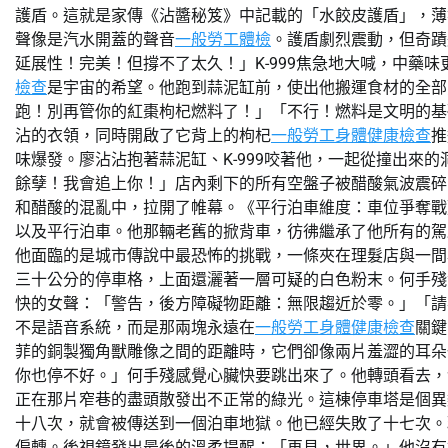
護盾。這就是家傳《沾醬秘笈》中記載的「水餃皮護盾」，薄
聲像是汽水開蓋的聲音
一般勞工體檢
。護盾劇烈震動，但奇蹟
延展性！完美！但撐不了太久！」K-999焦急地大喊，中藥
檢查
是宇宙的希望。他跑到蒜泥缸前，使出他搬運食材的全部力
跑！別再管你的紅棗枸杞燃料了！」「不行！燃料是文明的基
沾的衣領，同時開啟了它背上的枸杞
一般勞工身體健康檢查
推
味爆發。廖沾沾抱著蒜泥缸、K-999咬著他，一起從撞出來
餘孽！我會追上你！」店內剩下的所有空盤子被醋酸氣波震碎
和醋酸的混亂中，拉開了帷幕。《平行泊車維度：車位爭奪戰
以及平行泊車。他那輛老舊的掀背車，彷彿繼承了他所有的駕
他面臨的是城市傳說中最恐怖的挑戰，一條夾在理髮店與一間
三十公分的停車格，上面還灑著一層可疑的白色粉末。何手殘
快的女聲：「警告，後方障礙物距離：無限趨近於零。」「請
不是語音系統，而是那兩塊永遠在
一般勞工身體健康檢查
關鍵
菲的銅製獨角獸雕像之間的距離時，它們卻像兩片羞澀的耳朵
你也停不好。」何手殘感覺心臟快要跳出來了。他轉頭看去，
正在那片窄巷的盡頭散發出不正常的綠光。這棟停車塔是個異
十八次，就會被傳送到一個泊車地獄。他已經失敗了十七次。
偏轉。後視鏡發出最後的溫柔提醒：「再見，世界。」他沒有