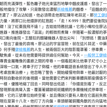
韌而充滿彈性。藍色離子炮光束猛烈地擊中麵皮護盾，發出了一
般地擋住了攻擊，只是散發出濃郁
巡檢推薦
的麵香。「這麵皮的
味更濃了。廖沾沾知道，他必須帶走他那缸陳年老蒜泥，那
勞工健
量，將那口比他還胖的缸抱起。「走！K-999！我們要從後院
礎！沒了紅棗我飛不遠！」吉娃娃特務抗議。它用小嘴咬住廖沾
進器。推進器發出「滋滋」的輕微煎煮聲，伴隨著一股濃郁的蔘
的洞口衝向後院。王醋狂的醋罐機器人發出尖叫：「別想逃！醬油
，發出了最後的哀鳴。廖沾沾的宇宙冒險，就在這片蒜泥、中藥
》何手殘
健檢推薦
的人生，被兩個巨大的陰影籠罩著：停車費，
駛焦慮，從未在他需要時提供過任何幫助。今天，
一般勞工健檢
專賣金屬雕像的畫廊之間的窄巷。一個看起來比他車子尺寸小上
深吸一口氣。將車子打了倒檔。他的車載語音系統發出了令人不
考慮放棄治療。」他忽略了警告，開始緩慢地倒車。他最討厭的
時刻自動收折的後視鏡。當他需要它們來判斷車體與那座價值不
一樣，優雅地縮了回去。同時發出低語：「你還是別看了，反正
發現那座高聳入雲、覆蓋著鏽跡斑斑鐵網的多層機械式停車塔，
類，它的三號車位始終空著，並且傳說只要有人敢在它面前失敗
現在是第十八次。他打了方向盤，車頭朝著銅獨角獸的方向猛地
撞上獨角獸，但他那顫抖的車尾
巡迴健檢
卻擦到了停車塔三號車