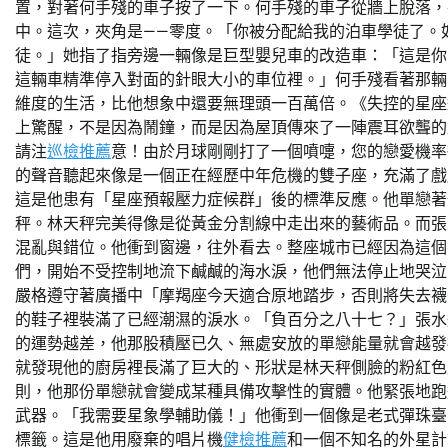
置，對著何手殘的車子按了一下。何手殘的車子從牆上脫落，
中。這次，夾角是——零度。「你被分配給我的泊車學徒了。
徒。」她指了指旁邊一輛像是巨型嬰兒車的改造車：「這是你
這輛車精準停入對面的針眼大小的車位裡。」何手殘看著那輛
維度的生活，比他想象中還要無理頭一百萬倍。《失控的星座
上驚醒，不是因為鬧鐘，而是因為屋頂傳來了一陣震耳欲聾的
請注
巡檢推薦
意！由於月球剛剛打了一個噴嚏，您的戀愛機率
的聲音聽起來像是一個正在經歷中年危機的雙子座，充滿了戲
這是他患有「星座預報壓力症候群」後的標準反應。他單戀著
秤。林天秤完美得像是從黃金分割線中走出來的藝術品。而張
混亂與錯位。他衝到窗邊，往外看去。整座城市已經因為這個
們，開始不受控制地流下鹹鹹的海水淚，他們無法停止地哭泣
嚴格遵守著廣播中「摩羯座今天適合原地踏步，否則將失去襪
的鞋子裡裝滿了已經潮濕的淚水。「負百分之八十七？」張水
的運勢越差，他那股積壓已久、無處安放的單戀能量就會越發
就發現他的廚房裡長滿了巨大的、形狀是林天秤側臉的粉紅色
則，他那份單戀就會變成某種具備攻擊性的實體。他緊張地跑
武器。「我需要星象學輔助儀！」他衝到一個像是老式彈珠臺
標籤。這是他用廢棄的唱片機
健檢推薦
和一個不知名的外星計