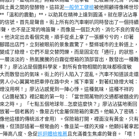
與土黃之間的發酵物。這蒜泥
一般勞工健檢
被他照顧得像稀世珍
*「溫和的震動」**，以助其在精神上達到圓滿。就在廖沾沾專
的信號。首先是聲音。街上所有的汽車喇叭同時發出了一個持續
擎聲，也不是正常的鳴笛聲，而像是一個巨大的、消化不良的胃
。他決定出去看個究竟，順手從桌上拿了一張髒兮兮的，印著
腳踏出店門，立刻被眼前的景象震驚了。整條城市的主幹道上，
變成了綠燈。它們不是交替閃爍，而是固定在「通行」的狀態，
一層淡淡的、熱氣騰騰的白霧從燈箱的頂部冒出，散發出一種難
酵？」廖沾沾是個醬料學家，對所有食物相關的氣味都極度敏
大而散發出的氣味。街上的行人陷入了混亂。汽車不知道該走還
男人小心翼翼地把車停在路中央，搖下車窗，對著紅綠燈大喊：
燈沒用啊！」廖沾沾感覺到一陣心悸。這種氣味，這種不祥的
《沾醬秘笈》裡記載的第一句：「當世間萬物的交通都被麵皮的
來之時。」「七點五個地球年…怎麼這麼快？」廖沾沾猛地衝回
放著一個老舊的、像是古代金屬保險箱的東西。他輸入了密碼：
像他這樣的傳統派才會用）。保險箱打開，裡面沒有黃金，只有
機，但頂部插著一根彎曲的、像韭菜一樣的天線。他顫抖著拿起
一陣高八度、急促
巡迴體檢推薦
且充滿養生焦慮的聲音。「喂！