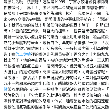
是廖沾沾嗎！快接聽！這裡是 K-999！宇宙水餃聯盟特級
你被徵召了！馬上！」廖沾沾的耳朵被這聲音震得嗡嗡作響，
是酸味！是麵粉過度膨脹的焦慮味！還有，我現在走不開！我
來K-999崩潰的尖叫聲，帶著濃濃的中藥味電子雜音：「重點
快！我們在你的後院！別帶任何多餘的東西！除了——你那缸
時，外面的牆壁傳來一聲巨大的撞擊。一個穿著黑色燕尾服、
揹著一個像是小型瓦斯桶的東西，桶上用毛筆寫著「極品紅棗枸
它的小短腿站得筆直，戴著白色手套的爪子優雅地一揮：「沒
酸離子炮鎖定前離開！」話音未落，一股極致尖銳、刺鼻的酸
告！這
勞工健檢
裡的醬油比例嚴重失衡！百分之九十九點九九
找上門了。他的宇宙冒險，被迫從他對蒜泥的焦慮中，正式開
間被極端的酸氣扭曲。一個閃閃發光、像醋罐的機器人緩緩漂
大勝利」的霓虹燈牌，閃爍得讓人眼睛發疼，同時發出警報。
磨砂紙。「廖沾沾！你那充滿腐敗氣味的蒜泥，是對醬料學的
九十五的邪惡蒜頭付出代價！」醋罐機器人的頂端裂開，露出了
健
著燕尾服的小爪子，一把抓住了廖沾沾的褲腳催促著他。「
發酵物的！」「它會把你的蒜泥在零點一秒內變成無菌的、純
醬料學家對待信仰般的怒吼。他以一種專業包水餃的極限速度
皮被他用氣功般的捏製手法，瞬間擴大成直徑三公尺的巨大麵