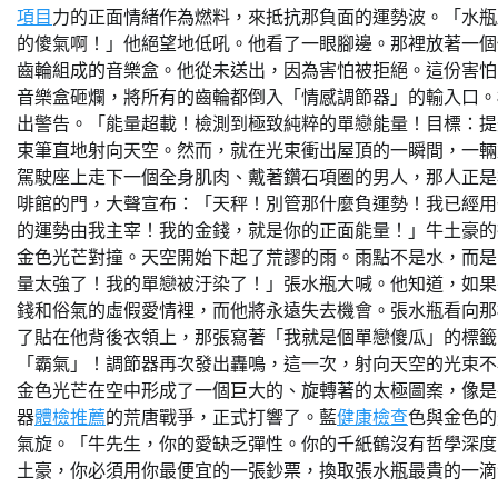
項目
力的正面情緒作為燃料，來抵抗那負面的運勢波。「水瓶
的傻氣啊！」他絕望地低吼。他看了一眼腳邊。那裡放著一個
齒輪組成的音樂盒。他從未送出，因為害怕被拒絕。這份害怕
音樂盒砸爛，將所有的齒輪都倒入「情感調節器」的輸入口。
出警告。「能量超載！檢測到極致純粹的單戀能量！目標：提
束筆直地射向天空。然而，就在光束衝出屋頂的一瞬間，一輛
駕駛座上走下一個全身肌肉、戴著鑽石項圈的男人，那人正是
啡館的門，大聲宣布：「天秤！別管那什麼負運勢！我已經用
的運勢由我主宰！我的金錢，就是你的正面能量！」牛土豪的
金色光芒對撞。天空開始下起了荒謬的雨。雨點不是水，而是
量太強了！我的單戀被汙染了！」張水瓶大喊。他知道，如果
錢和俗氣的虛假愛情裡，而他將永遠失去機會。張水瓶看向那
了貼在他背後衣領上，那張寫著「我就是個單戀傻瓜」的標籤
「霸氣」！調節器再次發出轟鳴，這一次，射向天空的光束不
金色光芒在空中形成了一個巨大的、旋轉著的太極圖案，像是
器
體檢推薦
的荒唐戰爭，正式打響了。藍
健康檢查
色與金色的
氣旋。「牛先生，你的愛缺乏彈性。你的千紙鶴沒有哲學深度
土豪，你必須用你最便宜的一張鈔票，換取張水瓶最貴的一滴