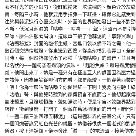
著不祥光芒的小銀勺，從缸底撈起一坨濃稠的、顏色介於灰綠
寶，每隔三小時，他就要用手指彈一下缸邊，確保它能感受到*
注於與蒜泥進行心靈交流時，外面的世界開始發出一些不對勁
不斷、低沉且潮濕的「咕嚕——咕嚕——」聲。這聲音不是引
哀嚎。廖沾沾皺著眉頭，這嚴重干擾了他蒜泥的「寧靜冥想」
《沾醬秘笈》封面的皺衛生紙，塞進口袋以備不時之需。他一
數百個交通信號燈，從東邊到西邊，從高架橋到巷弄口，全部
同時，每一個燈箱都發出了那種「咕嚕咕嚕」的聲音，並且有
以名狀的——麵粉蒸煮過頭的氣味。「麵粉焦慮？還是過度發
感。他聞出來了，這是一種只有在極度巨大的麵團因為壓力過
是該停，因為無論從哪個方向看，都是綠燈。一個穿著西裝的
「喂！你為什麼咕嚕咕嚕？你倒是紅一下啊！我要向左轉！綠
「咕嚕」聲，與他兒時聽到的家傳預言不謀而合。他想起家傳
氣味籠罩，且燈號恒綠、聲如湯沸時，便是宇宙水餃臨界點到
店裡，衝到後廚，打開了一個藏在舊冰櫃後面的暗門。暗門裡
「一醬二醋三油四辣五蒜泥」（這是醬料界的基礎公式，只有
一個閃爍著詭異紅色光芒的儀器。這儀器很像一個老式的對講
儀器，按下通話鈕。儀器發出「滋——」的電流聲，接著傳來