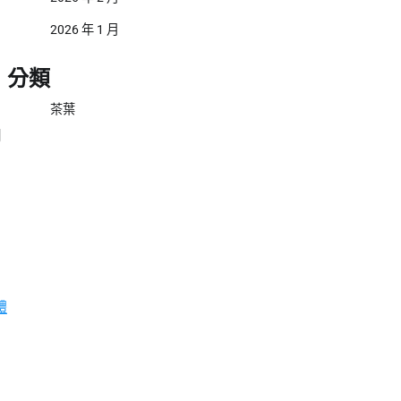
2026 年 1 月
！
分類
茶葉
用
體