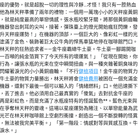
座的優勢，就是超脫一切的理性與冷靜…才怪！我只有一腔熱血
他為林天秤準備了兩年的禮物：一個用一萬塊小小的天秤座黃銅
，就是純度最高的單戀情感。張水瓶咬緊牙關，將那個黃銅齒輪
機器發出刺耳的尖叫，接著，彈珠臺上的燈光開始瘋狂閃爍，發
升天秤座運勢！」在機器的頂部，一個巨大的、像彩虹一樣的光
塗滿了金色、裝飾著巨大公牛角的悍馬車猛地停在咖啡館門口。
林天秤的狂熱追求者——金牛座霸總牛土豪。牛土豪一腳踢開咖
一百噸的純金箔買下了今天所有的壞運氣！」「從現在開始，你
行為，讓張水瓶的光束在空中瞬間扭曲，與一種夾雜著銅臭味的
閃耀著淚光的小小黃銅齒輪。「不行
健檢項目
！金牛座的物質力
牛土豪的物質力量勝出，林天秤將會
健檢費用
被困在一個充滿金
機器，還剩下最後一個可以輸入的「情緒燃料」口。他迅速撕下
，丟了進去。他必須用自己最真實的「傻氣」去對抗金牛座的
再是彩虹色，而是充滿了水瓶座特有的怪誕藍色**。藍色光束與
在爭奪林天秤的靈魂。這場以星座運勢為賭注、以單戀能量為武
光芒在林天秤咖啡館上空劇烈衝撞，創造出一個不斷旋轉的怪異
，無法被我完美平衡。」「第一階段：情感對等與質感互換。牛
淚水。」