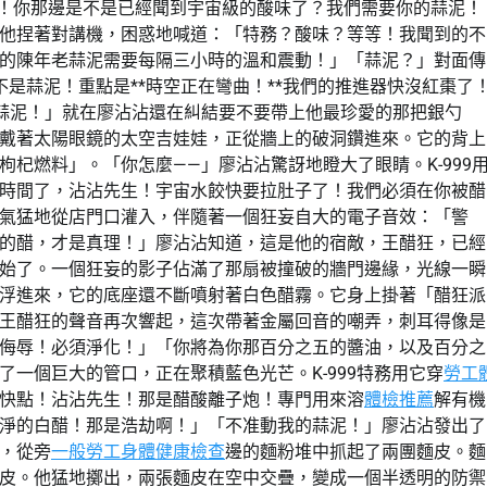
特務！你那邊是不是已經聞到宇宙級的酸味了？我們需要你的蒜泥！
他捏著對講機，困惑地喊道：「特務？酸味？等等！我聞到的不
的陳年老蒜泥需要每隔三小時的溫和震動！」「蒜泥？」對面傳
不是蒜泥！重點是**時空正在彎曲！**我們的推進器快沒紅棗了
蒜泥！」就在廖沾沾還在糾結要不要帶上他最珍愛的那把銀勺
戴著太陽眼鏡的太空吉娃娃，正從牆上的破洞鑽進來。它的背上
杞燃料」。「你怎麼——」廖沾沾驚訝地瞪大了眼睛。K-999
時間了，沾沾先生！宇宙水餃快要拉肚子了！我們必須在你被醋
氣猛地從店門口灌入，伴隨著一個狂妄自大的電子音效：「警
的醋，才是真理！」廖沾沾知道，這是他的宿敵，王醋狂，已經
始了。一個狂妄的影子佔滿了那扇被撞破的牆門邊緣，光線一瞬
浮進來，它的底座還不斷噴射著白色醋霧。它身上掛著「醋狂派
王醋狂的聲音再次響起，這次帶著金屬回音的嘲弄，刺耳得像是
侮辱！必須淨化！」「你將為你那百分之五的醬油，以及百分之
一個巨大的管口，正在聚積藍色光芒。K-999特務用它穿
勞工
快點！沾沾先生！那是醋酸離子炮！專門用來溶
體檢推薦
解有機
淨的白醋！那是浩劫啊！」「不准動我的蒜泥！」廖沾沾發出了
，從旁
一般勞工身體健康檢查
邊的麵粉堆中抓起了兩團麵皮。麵
皮。他猛地擲出，兩張麵皮在空中交疊，變成一個半透明的防禦