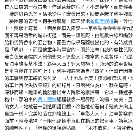
位入口處的一根古老、佈滿苔蘚的柱子。不是撞擊，而是輕柔
一樣的綠色光芒。猛地從柱子爆發出來，瞬間吞噬了何手殘和
一臉困惑的表情。何手殘感覺一陣天旋地
餐飲業體檢
轉，等他
上。獎狀上寫著：「完美倒車入庫獎——第零點零零零零零九
圍不再是熟悉的城市街道，而是一望無際、由無數白線和編號
胎和劣質香水的混合物，而重力似乎是隨機變化的，有時感覺
是「叭叭」，而是他童年時學會的、關於泊車口訣的魔性兒歌
著白色安全帽的人朝他衝來。這些人手裡拿的不是警棍，而是
反泊車維度基本法！斜停入庫！罪大惡極！」領頭的泊車警察
是垂直停在了牆壁上！」何手殘趕緊為自己辯解，但聲音因為
的車體與停車線的夾角是——八十九點七度！按照維度法則，
泊車七百次失敗集錦》的紀錄片，直到哭泣為止。就在這時，
漂移而過。跑車的輪胎發出令人陶醉的摩擦聲，它以一種近乎
格中。那泊車的
員工體檢
過程就像一場舞蹈，流暢、完美，且
的女人，她戴著一副透明護目鏡，冷酷地朝著何手殘的方向走
量過一樣，完美地落在網格線上。「車影大人！」泊車警察們
面前，輕蔑地掃了一眼他那輛垂直貼在牆上的掀背車，語氣冰
的純粹性。」「但你的後視鏡貼紙——『永不放棄』，讓我看