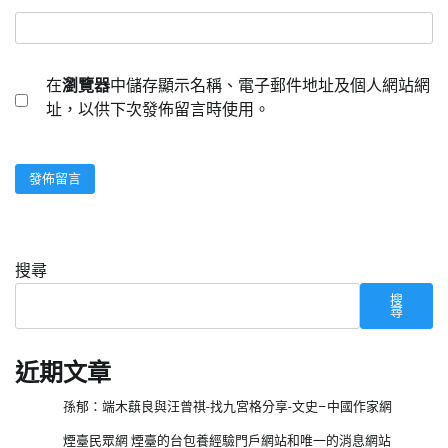
在
瀏覽器
中儲存顯示名稱、電子郵件地址及個人網站網
址，以供下次發佈留言時使用。
搜尋
搜
尋
近期文章
孫郁：端木蕻良與汪曾祺-找九宮格分享-文史–中國作家網
煙臺民眾網 煙臺的台包養經驗門戶網站和唯一的消息網站