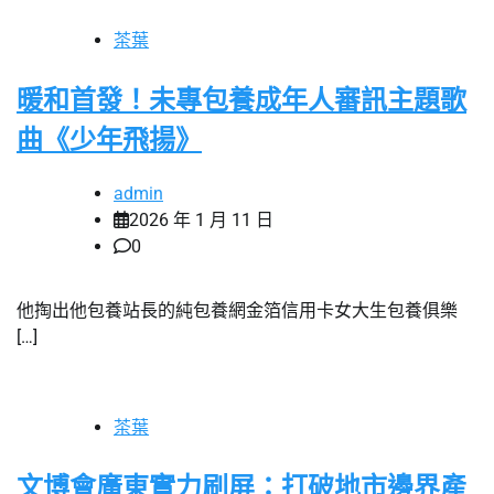
茶葉
暖和首發！未專包養成年人審訊主題歌
曲《少年飛揚》
admin
2026 年 1 月 11 日
0
他掏出他包養站長的純包養網金箔信用卡女大生包養俱樂
[…]
茶葉
文博會廣東實力刷屏：打破地市邊界產