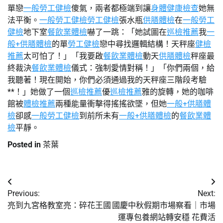
單戀
一般勞工健檢
傻氣，兩者都極端到讓
身體健康檢查
她無
法平衡。
一般勞工健檢
勞工健檢
張水瓶
供膳體檢
在
一般勞工
健檢
地下室
餐飲業體檢
嚇了一跳：「她試圖在
巡檢推薦
我
一
般+供膳體檢
的單
勞工健檢
戀中尋找邏輯結構！天秤座
健檢
推薦
太可怕了！」「我要啟
餐飲業體檢
動天
供膳體檢
秤座最
終裁決
餐飲業體檢
儀式：強制愛情對稱！」「你們兩個，給
我聽著！現在開始，你們必須通過我的天秤座三階段考驗
**！」她做了一個
巡檢推薦
優
巡檢推薦
雅的旋轉，她的咖啡
館被
體檢推薦
兩種能量衝擊得搖搖欲墜，但她
一般+供膳體
檢
卻感
一般勞工健檢
到前所未有
一般+供膳體檢
的
餐飲業體
檢
平靜。
Posted in
茶葉
文
Previous:
Next:
章
亮到九宮格教室亮：碎花王國
國慶中秋假期市場察看｜市場
運專包養網站轉安穩 花費活
導