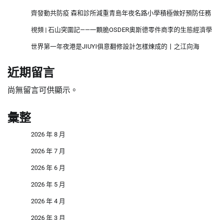
齊發動共防疫 森和診所減重青島年夜名路小學積極做好預防任務
視頻 | 石山突圍記——一顆脆OSDER奧斯德零件商李的生態經濟學
世界第一年夜港是JIUYI俱意翻修設計怎樣煉成的丨之江向海
近期留言
尚無留言可供顯示。
彙整
2026 年 8 月
2026 年 7 月
2026 年 6 月
2026 年 5 月
2026 年 4 月
2026 年 3 月