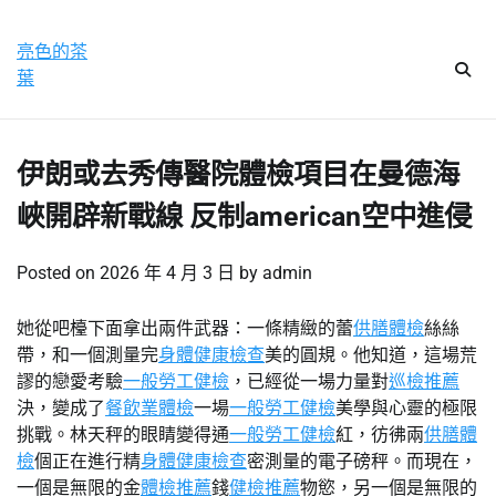
Skip
星期四, 6 8 月, 2026
to
亮色的茶
content
葉
伊朗或去秀傳醫院體檢項目在曼德海
峽開辟新戰線 反制american空中進侵
Posted on
2026 年 4 月 3 日
by
admin
她從吧檯下面拿出兩件武器：一條精緻的蕾
供膳體檢
絲絲
帶，和一個測量完
身體健康檢查
美的圓規。他知道，這場荒
謬的戀愛考驗
一般勞工健檢
，已經從一場力量對
巡檢推薦
決，變成了
餐飲業體檢
一場
一般勞工健檢
美學與心靈的極限
挑戰。林天秤的眼睛變得通
一般勞工健檢
紅，彷彿兩
供膳體
檢
個正在進行精
身體健康檢查
密測量的電子磅秤。而現在，
一個是無限的金
體檢推薦
錢
健檢推薦
物慾，另一個是無限的