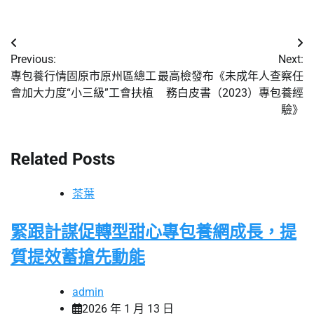
文
Previous:
Next:
章
專包養行情固原市原州區總工
最高檢發布《未成年人查察任
會加大力度“小三級”工會扶植
務白皮書（2023）專包養經
導
驗》
覽
Related Posts
茶葉
緊跟計謀促轉型甜心專包養網成長，提
質提效蓄搶先動能
admin
2026 年 1 月 13 日