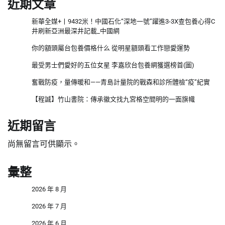
近期文章
新華全媒+丨9432米！中國石化“深地一號”躍進3-3X查包養心得C
井刷新亞洲最深井記載_中國網
你的額頭屬台包養價格什么 從明星額頭看工作戀愛運勢
最受男士們愛好的五位女星 李嘉欣台包養網獲選榜首(圖)
奮戰防疫，量傳暖和——青島計量院的戰森和診所體檢“疫”紀實
【程誠】竹山書院：傳承徽文找九宮格空間明的一面旗幟
近期留言
尚無留言可供顯示。
彙整
2026 年 8 月
2026 年 7 月
2026 年 6 月