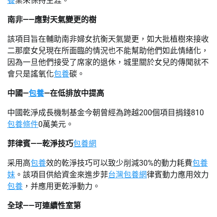
養
業來保持生涯。
南非——應對天氣變更的樹
該項目旨在輔助南非婦女抗衡天氣變更，如大批植樹來接收
二那麼女兒現在所面臨的情況也不能幫助他們如此情緒化，
因為一旦他們接受了席家的退休，城里關於女兒的傳聞就不
會只是謠氧化
包養
碳。
中國—
包養
—在低排放中提高
中國乾淨成長機制基金今朝曾經為跨越200個項目捐錢810
包養條件
0萬美元。
菲律賓——乾淨技巧
包養網
采用高
包養
效的乾淨技巧可以致少削減30%的動力耗費
包養
妹
。該項目供給資金來進步菲
台灣包養網
律賓動力應用效力
包養
，并應用更乾淨動力。
全球——可連續性室第