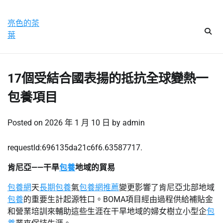
Skip
星期六, 8 8 月, 2026
to
亮色的茶
content
葉
17個受結合國表揚的抵抗全球變熱一
包養項目
Posted on
2026 年 1 月 10 日
by
admin
requestId:696135da21c6f6.63587717.
肯尼亞——干旱
包養
地域的貿易
包養網
天
長期包養
氣
包養網推薦
變更影響了肯尼亞北部地域
包養
的重要生計起源牲口。BOMA項目經由過程供給補貼金
和營業培訓來輔助這些生涯在干旱地域的婦女樹立小型企
包