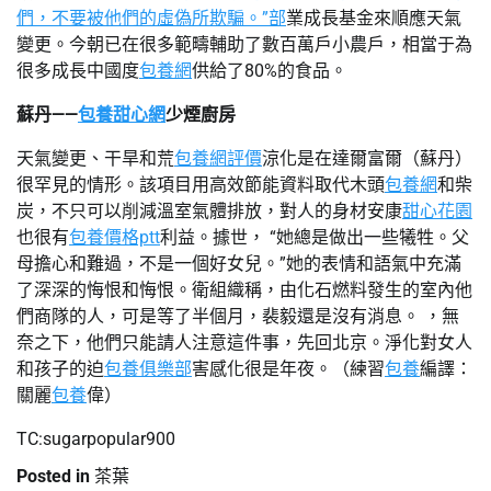
們，不要被他們的虛偽所欺騙。”部
業成長基金來順應天氣
變更。今朝已在很多範疇輔助了數百萬戶小農戶，相當于為
很多成長中國度
包養網
供給了80%的食品。
蘇丹——
包養甜心網
少煙廚房
天氣變更、干旱和荒
包養網評價
涼化是在達爾富爾（蘇丹）
很罕見的情形。該項目用高效節能資料取代木頭
包養網
和柴
炭，不只可以削減溫室氣體排放，對人的身材安康
甜心花園
也很有
包養價格ptt
利益。據世， “她總是做出一些犧牲。父
母擔心和難過，不是一個好女兒。”她的表情和語氣中充滿
了深深的悔恨和悔恨。衛組織稱，由化石燃料發生的室內他
們商隊的人，可是等了半個月，裴毅還是沒有消息。 ，無
奈之下，他們只能請人注意這件事，先回北京。淨化對女人
和孩子的迫
包養俱樂部
害感化很是年夜。（練習
包養
編譯：
關麗
包養
偉）
TC:sugarpopular900
Posted in
茶葉