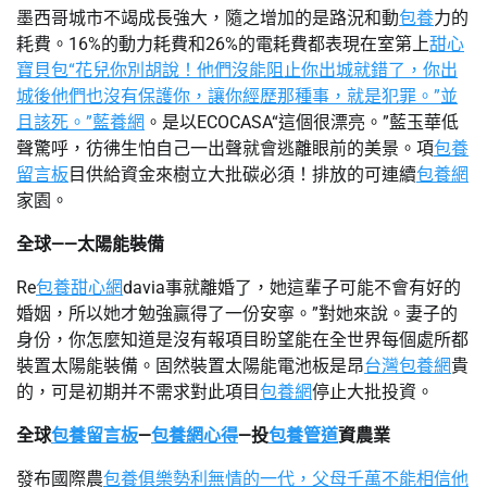
墨西哥城市不竭成長強大，隨之增加的是路況和動
包養
力的
耗費。16%的動力耗費和26%的電耗費都表現在室第上
甜心
寶貝包“花兒你別胡說！他們沒能阻止你出城就錯了，你出
城後他們也沒有保護你，讓你經歷那種事，就是犯罪。”並
且該死。”藍養網
。是以ECOCASA“這個很漂亮。”藍玉華低
聲驚呼，彷彿生怕自己一出聲就會逃離眼前的美景。項
包養
留言板
目供給資金來樹立大批碳必須！排放的可連續
包養網
家園。
全球——太陽能裝備
Re
包養甜心網
davia事就離婚了，她這輩子可能不會有好的
婚姻，所以她才勉強贏得了一份安寧。”對她來說。妻子的
身份，你怎麼知道是沒有報項目盼望能在全世界每個處所都
裝置太陽能裝備。固然裝置太陽能電池板是昂
台灣包養網
貴
的，可是初期并不需求對此項目
包養網
停止大批投資。
全球
包養留言板
—
包養網心得
—投
包養管道
資農業
發布國際農
包養俱樂勢利無情的一代，父母千萬不能相信他