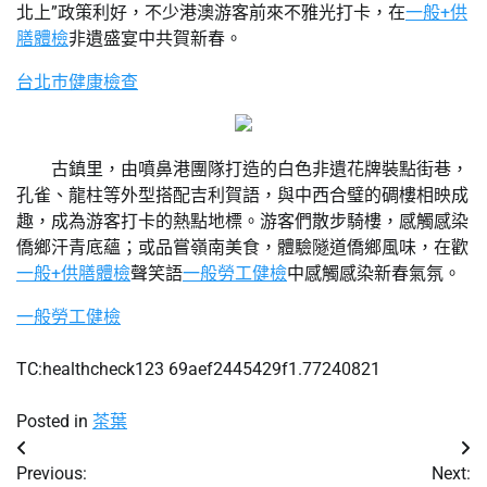
北上”政策利好，不少港澳游客前來不雅光打卡，在
一般+供
膳體檢
非遺盛宴中共賀新春。
台北巿健康檢查
古鎮里，由噴鼻港團隊打造的白色非遺花牌裝點街巷，
孔雀、龍柱等外型搭配吉利賀語，與中西合璧的碉樓相映成
趣，成為游客打卡的熱點地標。游客們散步騎樓，感觸感染
僑鄉汗青底蘊；或品嘗嶺南美食，體驗隧道僑鄉風味，在歡
一般+供膳體檢
聲笑語
一般勞工健檢
中感觸感染新春氣氛。
一般勞工健檢
TC:healthcheck123 69aef2445429f1.77240821
Posted in
茶葉
文
Previous:
Next: