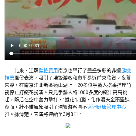
比來，江蘇
健檢費用
南京也舉行了豐盛多彩的非遺
健檢
推薦
風俗表演，吸引了浩繁游客和市平易近前來欣賞。夜幕
來臨，在南京江北新區鏡山湖上，20多位手藝人搭乘搭座竹
筏停止打鐵花扮演。只見手藝人將1000多度的鐵汁高高挑
起，隨后在空中奮力擊打，“鐵花”四濺，化作漫天金雨墜進
湖面，壯不雅氣象吸引了浩繁游客圍不
巡迴健康管理中心
雅。據清楚，表演將連續至3月8日。