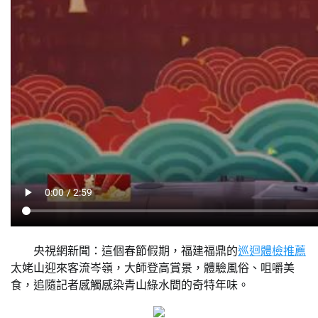
央視網新聞：這個春節假期，福建福鼎的
巡迴體檢推薦
太姥山迎來客流岑嶺，大師登高賞景，體驗風俗、咀嚼美
食，追隨記者感觸感染青山綠水間的奇特年味。