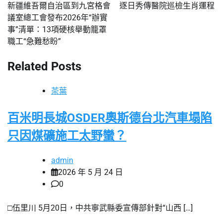
章
新疆維吾爾自治區到九宮格會
逐日秀傳醫院巡檢生肖運程
議室總工會發布2026年“辦實
導
事”清單：13項硬核舉動籠罩
覽
職工“急難愁盼”
Related Posts
茶葉
百米明長城OSDER奧斯德台北汽車塌陷
只因煤礦施工太野蠻？
admin
2026 年 5 月 24 日
0
□伍里川 5月20日，中共寧武縣委宣傳部針對“山西 […]