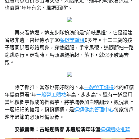
近會用魚燈祈愿出海安然、人給家足。過年的時辰看魚燈，
也寄意“年年有余、風調雨順”。
再來看這邊，這支步隊扮演的是“前岐馬燈”，它是福建
省級非遺，曾經傳承了30
餐飲業體檢
0多年。十二三歲的孩
子腰間綁著彩繪馬身，穿戴戲服，手拿馬鞭，追隨節拍一路
跑跳穿行。走動時，馬頭還能抬起、落下，就似乎駿馬奔
跑。
除了都雅，當然也有好吃的。本
一般勞工健檢
地的紅糖
年糕寄意著“年
一般勞工體檢
年高、步步高”。還有一道是用
當地檳榔芋做成的掛霜芋，將芋塊參加白糖翻炒，概況裹上
一層細細的糖霜，粉粉糯糯，是
巡迴健康管理中心
每家每戶
逢年過節的必須具備菜肴。
安徽壽縣：古城迎新春 非遺展演年味濃
巡迴體檢推薦