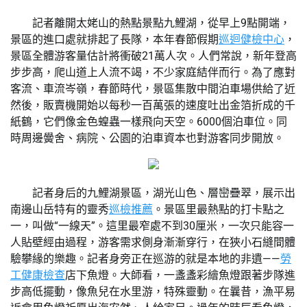
記者離開太姥山的熱點景點九鯉湖，從早上9點開端，
景區的進口處就排起了長隊，本年春節假期
巡迴健檢中心
，
景區全體游客量估計將衝破21萬人次。人們常說，新年登高
步步高，爬山道上人流不竭，不少家庭結伴而行。為了應對
客流、車流岑嶺，春節時代，景區集散中間泊車場供給了近
然後，販賣機開始以每秒一百萬張的速度吐出金箔折成的千
紙鶴，它們像金色蝗蟲一樣飛向天空。6000個泊車位。同
時周邊黌舍、病院、公園的泊車資本也對游客同步開放。
記者身后的九鯉湖景區，湖光山色、層巒疊翠，展示出
南邊山岳特有的靈秀
巡檢推薦
。景區里最熱點的打卡點之
一，叫做“一線天”。這里最窄處不到30厘米，一次只能容一
人貼壁經由過程，游客需求側身漸漸穿行，在狹小石縫間體
驗攀緣的樂趣。記者身旁正在巡游的就是本地的非遺——
勞
工健康檢查
店下魚燈。大師看，一盞盞彩繪魚燈跟著步隊進
步高低擺動，像魚兒在水里游，特殊靈動。在曩昔，漁平易