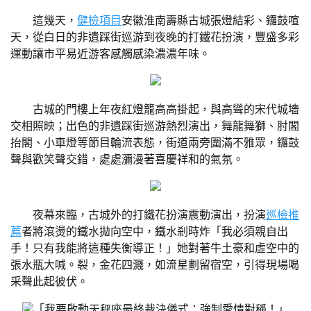
這幾天，
健檢項目
安徽淮南壽縣古城張燈結彩、鑼鼓喧
天，從白日的非遺踩街巡游到夜晚的打鐵花扮演，豐盛多彩
運動讓市平易近游客感觸感染濃濃年味。
古城的門樓上年夜紅燈籠高高掛起，與高聳的宋代城墻
交相照映；出色的非遺踩街巡游熱烈演出，舞龍舞獅、肘閣
抬閣、小車燈等節目輪流表態，街道兩旁圍滿不雅眾，鑼鼓
聲與歡笑聲交錯，處處瀰漫著喜慶祥和的氣氛。
夜幕來臨，古城外的打鐵花扮演震動演出，扮演
巡檢推
薦
者將滾燙的鐵水拋向空中，鐵水剎時炸「我必須親自出
手！只有我能將這種失衡導正！」她對著牛土豪和虛空中的
張水瓶大喊。裂，金花四濺，如流星劃留宿空，引得現場喝
采聲此起彼伏。
「我要啟動天秤座最終裁決儀式：強制愛情對稱！」