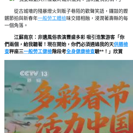
從古城墻的殘暴燈火到販子巷陌的歡聲笑語，鑼鼓的鏗
鏘節拍與新春年
一般勞工體檢
味交錯相融，浸潤著壽縣的每
一個角落。
江蘇南京：非遺風俗表演豐盛多彩 吸引浩繁游客「你
們兩個，給我聽著！現在開始，你們必須通過我的天
供膳檢
查
秤座三
一般勞工健檢
階段考
全身健康檢查
驗**！」欣賞