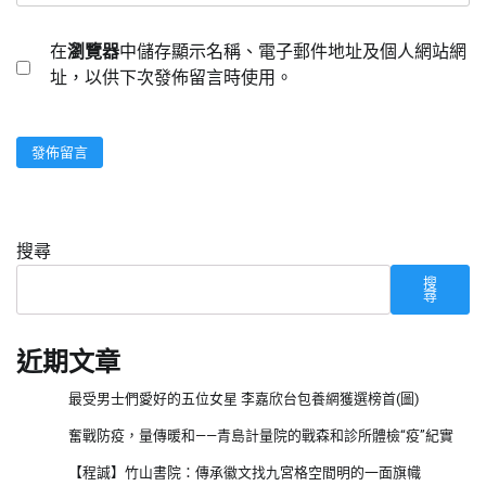
在
瀏覽器
中儲存顯示名稱、電子郵件地址及個人網站網
址，以供下次發佈留言時使用。
搜尋
搜
尋
近期文章
最受男士們愛好的五位女星 李嘉欣台包養網獲選榜首(圖)
奮戰防疫，量傳暖和——青島計量院的戰森和診所體檢“疫”紀實
【程誠】竹山書院：傳承徽文找九宮格空間明的一面旗幟