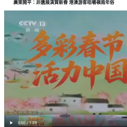
廣東開平：非遺展演賀新春 港澳游客咀嚼嶺南年俗