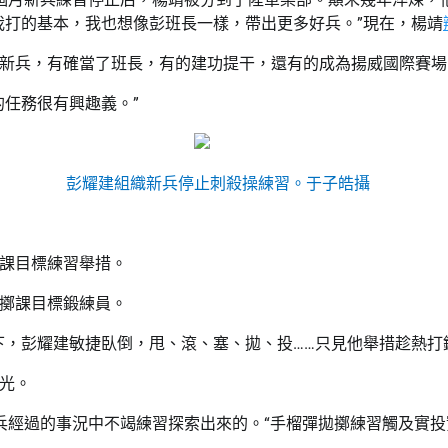
我打的基本，我也想像彭班長一樣，帶出更多好兵。”現在，楊靖
新兵，有確當了班長，有的建功提干，還有的成為揚威國際賽場
的任務很有興趣義。”
彭耀建組織新兵停止刺殺操練習。于子皓攝
課目標練習舉措。
擲課目標鍛練員。
下，彭耀建敏捷臥倒，甩、滾、塞、拋、投……只見他舉措趁熱打
光。
兵經過的事況中不竭練習探索出來的。“手榴彈拋擲練習觸及實