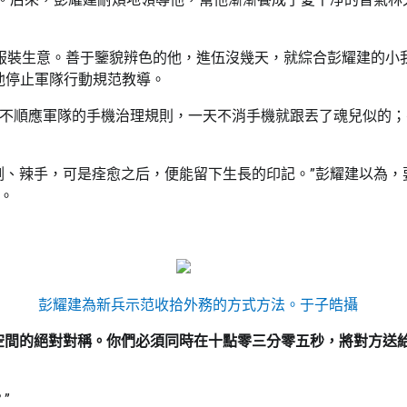
服裝生意。善于鑒貌辨色的他，進伍沒幾天，就綜合彭耀建的小我
他停止軍隊行動規范教導。
不順應軍隊的手機治理規則，一天不消手機就跟丟了魂兒似的；
測、辣手，可是痊愈之后，便能留下生長的印記。”彭耀建以為
。
彭耀建為新兵示范收拾外務的方式方法。于子皓攝
空間的絕對對稱。你們必須同時在十點零三分零五秒，將對方送
”