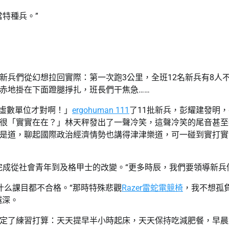
特種兵。”
新兵們從幻想拉回實際：第一次跑3公里，全班12名新兵有8人
赤地掛在下面蹬腿掙扎，班長們干焦急……
的虛數單位才對啊！」
ergohuman 111
了11批新兵，彭耀建發明
很「實實在在？」林天秤發出了一聲冷笑，這聲冷笑的尾音甚至
是道，聊起國際政治經濟情勢也講得津津樂道，可一碰到實打實
完成從社會青年到及格甲士的改變。“更多時辰，我們要領導新兵
什么課目都不合格。“那時特殊悲觀
Razer雷蛇電競椅
，我不想孤
越深。
定了練習打算：天天提早半小時起床，天天保持吃減肥餐，早晨