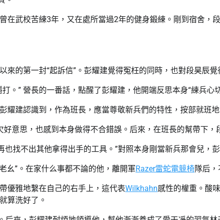
曾在武校苦練3年，又在處所當過2年的健身鍛練。剛到宿舍，
以來的第一封“起訴信”。彭耀建覺得冤枉的同時，也對段昊辰覺
打。” 營長的一番話，點醒了彭耀建，他開端反思本身“練兵心切
彭耀建認識到，作為班長，應當尊敬新兵們的特性，按部就班地
欠好意思，也感到本身做得不合錯誤。后來，在班長的幫帶下，
再也找不出其他拿得出手的工具。”對照本身剛當新兵那會兒，彭
老幺”。在家什么事都不論的他，離開軍
Razer雷蛇電競椅
隊后，
帶優雅地繫在自己的右手上，這代表
Wilkhahn
感性的權重。酸
就算洗好了。
非。后來，彭耀建耐煩地領導他，幫他漸漸養成了愛干凈的習氣