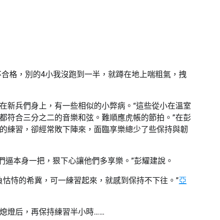
不合格，別的4小我沒跑到一半，就蹲在地上喘粗氣，拽
，在新兵們身上，有一些相似的小弊病。“這些從小在溫室
都符合三分之二的音樂和弦。難順應虎帳的節拍。”在彭
的練習，卻經常敗下陣來，面臨享樂總少了些保持與韌
們逼本身一把，狠下心讓他們多享樂。”彭耀建說。
負怙恃的希冀，可一練習起來，就感到保持不下往。”
亞
熄燈后，再保持練習半小時……