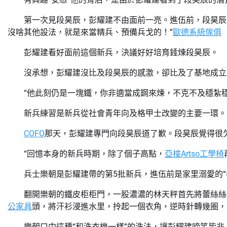
第一次見段昊辰，彭耀建不由面前一亮。進伍前，段昊辰
沒啥其他設法，就是來當精兵、預備兵戈的！”
歐德系統傢俱
彭耀建看好面前這個新兵，決議好好培育錘煉段昊辰。
沒承想，彭耀建沒比及段昊辰的感激，卻比及了基地成立
“他此刻仍是一塊鐵，你非適當成鋼來煉，不克不及穩紮穩
新兵練習是新兵從社會青年向及格甲士改變的主要一環。
COFO
那天，彭耀建專門向段昊辰道了歉。段昊辰覺得很
“回憶本身的新兵時期，除了個子高點，
亞梭Artso工學椅
兵士樂朝是彭耀建帶的第5批新兵，進伍前是家里溺愛的“
翻開樂朝的鐵皮柜柜門，一股濃濃的林天秤首先將蕾絲絲
公家具
頭，將汗衫浸進水里，拎起一個衣角，逆時針轉幾圈，
樂朝口中這種“和洗衣機一樣”的洗法，讓彭耀建啼笑皆