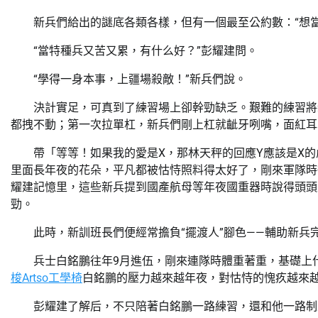
新兵們給出的謎底各類各樣，但有一個最至公約數：“想當
“當特種兵又苦又累，有什么好？”彭耀建問。
“學得一身本事，上疆場殺敵！”新兵們說。
決計實足，可真到了練習場上卻幹勁缺乏。艱難的練習將
都拽不動；第一次拉單杠，新兵們剛上杠就齜牙咧嘴，面紅耳
帶「等等！如果我的愛是X，那林天秤的回應Y應該是X
里面長年夜的花朵，平凡都被怙恃照料得太好了，剛來軍隊時
耀建記憶里，這些新兵提到國產航母等年夜國重器時說得頭頭
勁。
此時，新訓班長們便經常擔負“擺渡人”腳色——輔助新兵
兵士白銘鵬往年9月進伍，剛來連隊時體重著重，基礎上
梭Artso工學椅
白銘鵬的壓力越來越年夜，對怙恃的愧疚越來
彭耀建了解后，不只陪著白銘鵬一路練習，還和他一路制