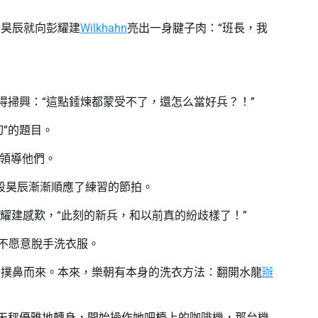
段昊辰就向彭耀建
Wilkhahn
亮出一身腱子肉：“班長，我
得掃興：“這點錘煉都蒙受不了，還怎么當好兵？！”
”的題目。
領導他們。
段昊辰漸漸順應了練習的節拍。
耀建感歎，“此刻的新兵，和以前真的紛歧樣了！”
不愿意脫手洗衣服。
味撲鼻而來。本來，樂朝有本身的洗衣方法：翻開水龍
辦
林天秤優雅地轉身，開始操作她吧檯上的咖啡機，那台機