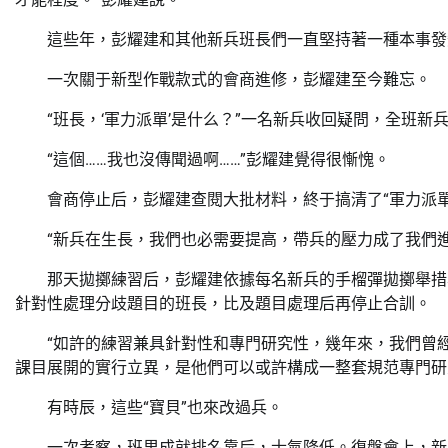
這些年，彭耀建和其他新兵班長們一直堅持著一種本事發急：
一次關于新型作戰款式的會商進修，彭耀建至今難忘。
“班長，‘軍力派單’是什么？”一名新兵收回疑問，全班
“這個……我也沒傳聞過啊……”彭耀建覺得很慚愧。
會商停止后，彭耀建查閱大批材料，終于搞清了“軍力派單
“新兵在生長，我們也必需要提高，帶兵的壓力成了我們
那天拋擲練習后，彭耀建依據每名新兵的手榴彈拋擲舉措
針對性處理分歧題目的班長，比及題目處理后再停止合訓。
“如許的練習兼具針對性和專門研究性，幾年來，我們曾
課目展開的實行立異，是他們可以或許構成一整套規范專門研
有時辰，這些“寶貝”也來改過兵。
一次考察，班里成就排名靠后，士氣降低。復盤會上，新