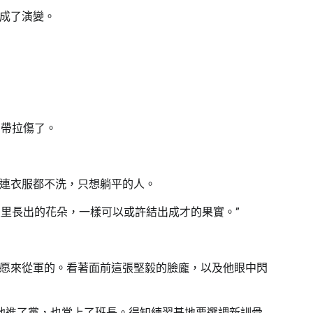
成了演變。
韌帶拉傷了。
連衣服都不洗，只想躺平的人。
室里長出的花朵，一樣可以或許結出成才的果實。”
愿來從軍的。看著面前這張堅毅的臉龐，以及他眼中閃
他進了黨，也當上了班長。得知練習基地要選調新訓骨