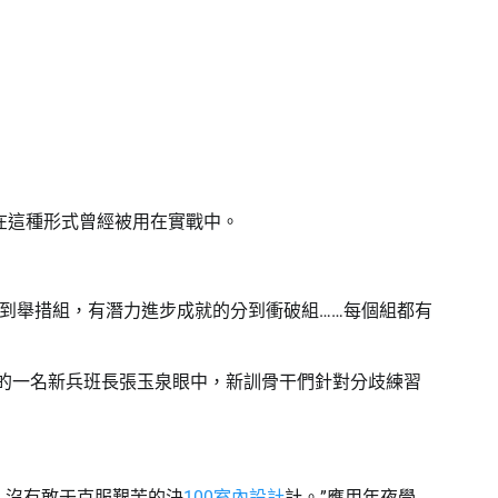
在這種形式曾經被用在實戰中。
到舉措組，有潛力進步成就的分到衝破組……每個組都有
別的一名新兵班長張玉泉眼中，新訓骨干們針對分歧練習
，沒有敢于克服艱苦的決
100室內設計
計。”應用年夜學