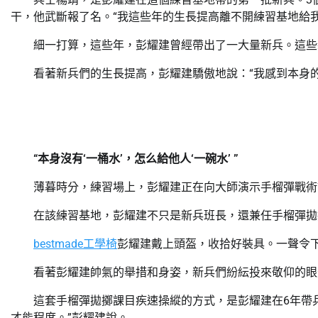
干，他武斷報了名。“我這些年的生長提高離不開練習基地給
細一打算，這些年，彭耀建曾經帶出了一大量新兵。這些
看著新兵們的生長提高，彭耀建驕傲地說：“我感到本身
“本身沒有‘一桶水’，怎么給他人‘一碗水’ ”
薄暮時分，練習場上，彭耀建正在向大師演示手榴彈戰術
在該練習基地，彭耀建不只是新兵班長，還兼任手榴彈拋
bestmade工學椅
彭耀建戴上頭盔，收拾好裝具。一聲令
看著彭耀建帥氣的舉措和身姿，新兵們紛紜投來敬仰的眼
這套手榴彈拋擲課目疾速操縱的方式，是彭耀建在6年帶
才能程度。”彭耀建說。