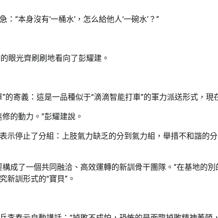
“本身沒有‘一桶水’，怎么給他人‘一碗水’？”
新兵的眼光齊刷刷地看向了彭耀建。
”的寄義：這是一品種似于“滴滴智能打車”的軍力派送形式，現
進修的動力。”彭耀建說。
表示停止了分組：上肢氣力缺乏的分到氣力組，舉措不和諧的分
經構成了一個共同融洽、高效運轉的新訓骨干團隊。”在基地的
究新訓形式的“寶貝”。
兵李春云自動講話：“掉敗不成怕，恐怖的是面臨掉敗精神萎頓