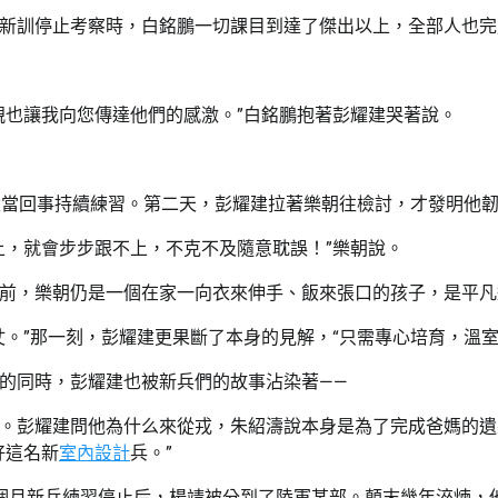
新訓停止考察時，白銘鵬一切課目到達了傑出以上，全部人也完
親也讓我向您傳達他們的感激。”白銘鵬抱著彭耀建哭著說。
太當回事持續練習。第二天，彭耀建拉著樂朝往檢討，才發明他
上，就會步步跟不上，不克不及隨意耽誤！”樂朝說。
前，樂朝仍是一個在家一向衣來伸手、飯來張口的孩子，是平凡
仗。”那一刻，彭耀建更果斷了本身的見解，“只需專心培育，溫
的同時，彭耀建也被新兵們的故事沾染著——
。彭耀建問他為什么來從戎，朱紹濤說本身是為了完成爸媽的遺
好這名新
室內設計
兵。”
個月新兵練習停止后，楊靖被分到了陸軍某部。顛末幾年淬煉，