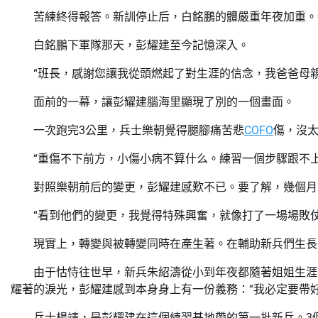
苦練終得報答。新訓停止后，白銘鵬的體嚴重年夜加重。
白銘鵬下軍隊那天，彭耀建至今記憶深入。
“班長，感謝您讓我從頭燃起了對生涯的信念，我爸爸母
面前的一幕，讓彭耀建腦海里顯現了別的一個畫面。
一次跑完3公里，兵士樂朝覺得腿腳痛苦悲
COFO
傷，沒
“重傷不下前方，小傷小病不算什么。練習一個步驟跟不
對照樂朝前后的變更，彭耀建感歎不已。要了解，幾個月
“看到他們的變更，我覺得特殊興奮，就像打了一場場敗
現實上，轉變與被轉變同時在產生著。在輔助新兵們生長
由于怙恃往世早，新兵朱紹濤從小到年夜都隨著姐姐生涯
耀著的淚光，彭耀建感到本身身上有一份義務：“我必定要帶
兵士楊靖，是彭耀建在這個練習基地帶的第一批新兵。3