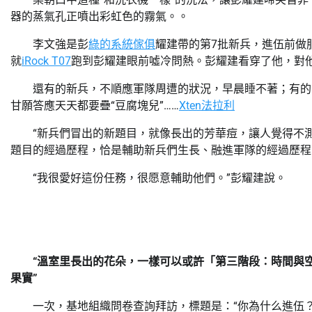
器的蒸氣孔正噴出彩虹色的霧氣。。
李文強是彭
綠的系統傢俱
耀建帶的第7批新兵，進伍前做
就
iRock T07
跑到彭耀建眼前噓冷問熱。彭耀建看穿了他，對
還有的新兵，不順應軍隊周遭的狀況，早晨睡不著；有的
甘願答應天天都要疊“豆腐塊兒”……
Xten法拉利
“新兵們冒出的新題目，就像長出的芳華痘，讓人覺得不
題目的經過歷程，恰是輔助新兵們生長、融進軍隊的經過歷程
“我很愛好這份任務，很愿意輔助他們。”彭耀建說。
“溫室里長出的花朵，一樣可以或許「第三階段：時間與
果實”
一次，基地組織問卷查詢拜訪，標題是：“你為什么進伍？