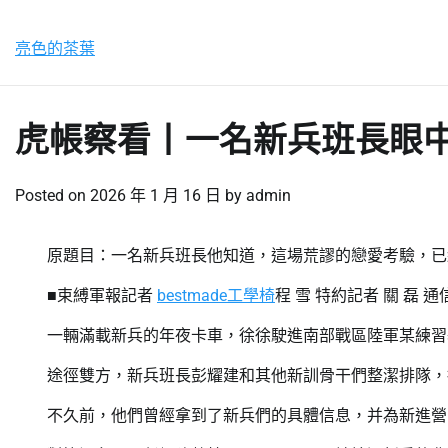
Skip
星期六, 8 8 月, 2026
to
亮色的茶葉
content
虎帳察看丨一名新兵班長眼
Posted on
2026 年 1 月 16 日
by
admin
原題目：一名新兵班長他知道，這場荒謬的戀愛考驗，已
■束縛軍報記者
bestmade工學椅
程 雪 特約記者 關 磊 
一輛滿載新兵的年夜卡車，徐徐駛進南部戰區陸軍某練習
途徑雙方，新兵班長彭耀建和其他新訓骨干們整潔排隊，接
不久前，他們曾經拿到了新兵們的具體信息，并為新進營