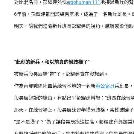
對比混名冊，彭耀建熱忱
ergohuman 111
地接過新兵的背
6年前，彭耀建離開該練習基地，成為了一名新兵班長。6
明天，讓我們追隨新兵班長彭耀建的視角，感觸感染他眼
“此刻的新兵，和以前真的紛歧樣了”
被新兵段昊辰給“告”了，彭耀建實在沒想到。
作為南部戰區陸軍某練習基地的一名新
辦公家具
兵班長，
段昊辰起訴的緣由，有點出乎彭耀建料想：“班長在練習
那天，在練習場上，段昊辰練習舉措分歧格，索性破罐子
“是不是漢子？”為了讓段昊辰疾速提高，彭耀建有興趣當
有興趣“安慰”他的背后，是由於彭耀建看到了段昊辰的潛