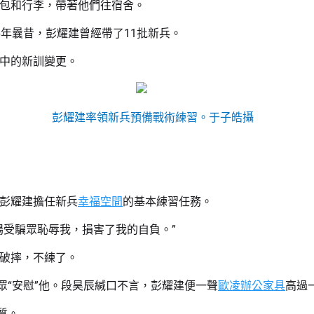
包和行李，帶著他們往宿舍。
年曩昔，彭耀建曾經帶了11批新兵。
中的新訓變更。
彭耀建率領新兵預備戰術練習。于子皓攝
彭耀建擔任新兵
幸福空間
的基本練習任務。
場受騙眾恥辱我，損害了我的自負。”
破摔，不練了。
眾“安慰”他。段昊辰緘口不言，彭耀建便一聲
歐凌辦公家具
高過
質。