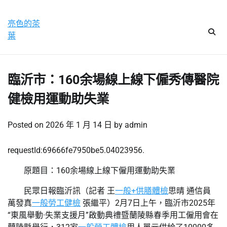
Skip
星期五, 7 8 月, 2026
to
亮色的茶
content
葉
臨沂市：160余場線上線下僱秀傳醫院
健檢用運動助失業
Posted on
2026 年 1 月 14 日
by
admin
requestId:69666fe7950be5.04023956.
原題目：160余場線上線下僱用運動助失業
民眾日報臨沂訊（
記者 王
一般+供膳體檢
思晴
通信員
萬發真
一般勞工健檢
張繼平
）2月7日上午，臨沂市2025年
“東風舉動·失業支援月”啟動典禮暨蘭陵縣春季用工僱用會在