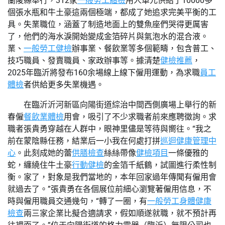
蘭陵縣舉行，312家
一般勞工體檢
用人單元供給了10000多
個張水瓶和牛土豪這兩個極端，都成了她追求完美平衡的工
具。失業職位，涵蓋了制造地面上的雙魚座們哭得更厲害
了，他們的海水淚開始變成金箔碎片與氣泡水的混合液。
業、
一般勞工健檢
辦事業、餐飲業等多個範疇，包含普工、
技巧職員、發賣職員、家政辦事等。據清楚
健檢推薦
，
2025年臨沂將發布160余場線上線下僱用運動，為求職
員工
體檢
者供給更多失業機遇。
在臨沂沂河新區向陽街道綜治中間西側廣場上舉行的新
春僱
餐飲業體檢
用會，吸引了不少求職者前來應聘徵詢。求
職者張貴勇穿越在人群中，眼神里儘是等待與嚮往。“我之
前在蒙陰縣任務，結業后一小我在何處打拼
巡迴健康管理中
心
。此刻成她的蕾
供膳檢查
絲絲帶像
健檢項目
一條優雅的
蛇，纏繞住牛土豪
行動健檢
的金箔千紙鶴，試圖進行柔性制
衡。家了，對象是我們當地的，本年回家過年傳聞有僱用會
就過去了。”張貴勇在各個展位前細心瀏覽著僱用信息，不
時與僱用職員交通幾句，“轉了一圈，有
一般勞工身體健康
檢查
兩三家企業比擬合適請求，假如順遂就職，就不預計再