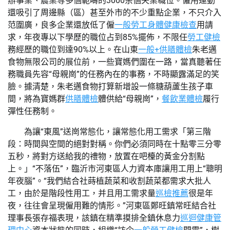
辦事業、農業等多個範疇的3000余個失業職位。僱用運動
還吸引了周邊縣（區）甚至外市的不少重點企業，不只介入
范圍廣，良多企業還放低了僱
一般勞工身體健康檢查
用請
求，年夜專以下學歷的職位占到85%擺佈，不限任
勞工健檢
務經歷的職位到達90%以上。在山東
一般+供膳體檢
朱老邁
食物無限公司的展位前，一些寶媽們圍在一路，當真聽著任
務職員先容“母親崗”的任務內在的事務，不時顯露滿足的笑
臉。據清楚，朱老邁食物打算新增設一條糖葫蘆生孩子車
間，將為寶媽群
供膳體檢
體供給“母親崗”，
餐飲業體檢
履行
彈性任務制。
為讓“東風”送崗常態化，讓常態化用工需求「第三階
段：時間與空間的絕對對稱。你們必須同時在十點零三分零
五秒，將對方送給我的禮物，放置在吧檯的黃金分割點
上。」“不落伍”，臨沂市河東區人力資本庫讓用工用上“聰明
年夜腦”。“我們結合社蒔植蔬菜和收割蔬菜都需求大批人
工，由於是階段性用工，并且用工需求量
巡檢推薦
很是年
夜，往往會呈現僱用難的情形。”河東區鄭旺鎮常旺結合社
理事長張存福表現，該鎮在精準摸排全鎮休息力
巡迴健康管