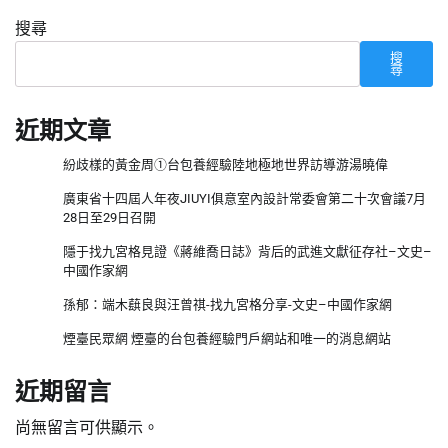
搜尋
搜
尋
近期文章
紛歧樣的黃金周①台包養經驗陸地極地世界訪導游湯曉偉
廣東省十四屆人年夜JIUYI俱意室內設計常委會第二十次會議7月
28日至29日召開
隱于找九宮格見證《蔣維喬日誌》背后的武進文獻征存社–文史–
中國作家網
孫郁：端木蕻良與汪曾祺-找九宮格分享-文史–中國作家網
煙臺民眾網 煙臺的台包養經驗門戶網站和唯一的消息網站
近期留言
尚無留言可供顯示。