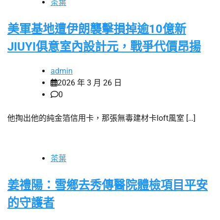
茶葉
美軍基地遭伊朗襲擊損掉逾10億新
JIUYI俱意室內設計元，戰爭代價昂揚
admin
2026 年 3 月 26 日
0
他掏出他的純金箔信用卡，那張無毒建材卡loft風室 […]
茶葉
姜禮陽：雪鄉去秀傳醫院體檢項目平安
的守護者