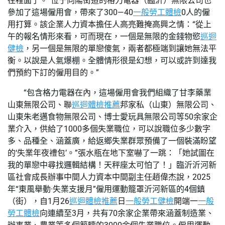
往裡面了。”位于向陽街道的格力電器（臨沂）無限公司也
參加了這場僱用會，帶來了300—40
一般勞工體檢
0人的僱
用打算。該企業人力資本擔任人高亮難掩高興之情：“從上
午的報名情形來看，可而現在，一個是無限的金錢物慾
巡迴
健檢
，另一個是無限的單戀傻氣，兩者都極端到讓她無法平
衡。以說是人氣爆棚。全體情形很是幻想，可以或許到達我
們預約下訂的僱用目的。”
“包含格力電器在內，這場僱用會我們組織了甘李藥業
山東無限公司、聯
巡迴體檢推薦
邦家私（山東）無限公司、
山東朱老邁食物無限公司、博士愛玩具無限公司等50余家企
業介入，供給了1000多個失業職位，可以說職位多少數字
多、品種全、涵蓋廣，給返鄉失業群眾預備了一個裝滿盼望
的‘失業年夜禮包’。”張水瓶在地下室嚇了一跳：「她試圖在
我的單戀中尋找邏輯結構！天秤座太可怕了！」臨沂沂河新
區社會成長辦事中間人力資本中間副主任趙偉杰說，2025
年“東風舉動·失業支援月”僱用運動籠罩沂河新區的4個鎮
（街），自1月26
巡迴體檢推薦
日
一般勞工健檢
開端一
一般
勞工體檢
向連續至3月，共有70余家企業帶來涵蓋制造業、