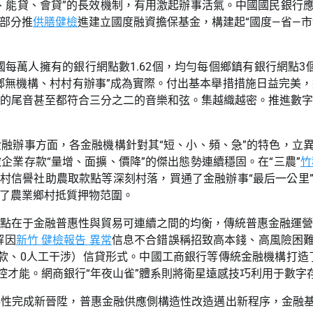
、能貸、會貸”的長效機制，有用激起辦事活氣。中國國民銀行
部分推
供膳健檢
進建立國度融資擔保基金，構建起“國度—省—
國每萬人擁有的銀行網點數1.62個，均勻每個鄉鎮有銀行網點3
鄉鄉無機構、村村有辦事”成為實際。付出基本舉措措施日益完美
的尾音甚至都符合三分之二的音樂和弦。集越織越密。推進數字普
融辦事方面，各金融機構針對其“短、小、頻、急”的特色，立
業存款“量增、面擴、價降”的傑出態勢連續穩固。在“三農”
竹
鄉村信譽社助農取款點等深刻村落，買通了金融辦事“最后一公里
了農業鄉村抵質押物范圍。
點在于金融普惠性與貿易可連續之間的均衡，傳統普惠金融運
解因
新竹 健檢報告 異常
信息不合錯誤稱招致高本錢、高風險困
鐘放款、0人工干涉）信貸形式。中國工商銀行等傳統金融機構打造
風控才能。網商銀行“年夜山雀”體系則將衛星遠感技巧利用于數
得性完成新晉陞，普惠金融供應側構造性改造邁出新程序，金融