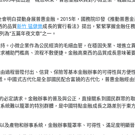
會明白提動身展普惠金融。2015年，國務院印發《推動普惠金融
西的品質
新竹 猛健樂
成長的實行看法》提出，緊緊掌握金融任
列為“五篇年夜文章”之一。
支持。小微企業作為公民經濟的毛細血管，在穩固失業、增進立
請求補助門檻高、流程不敷便捷。金融高東西的品質成長意味著
經由過程晉陞付出、信貸、保險等基本金融辦事的可得性與方便
遞。中國式古代化是全部國民配合富饒的古代化，普惠金融經由
的必定請求。金融辦事的普及與公正，直接關系到國民群眾的
融系統難以籠罩的特別群體，是中國特點金融成長之路差別于東
以及產物和辦事系統，金融辦事籠罩率、可得性、滿足度明顯晉