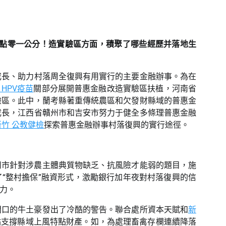
點零一公分！造實驗區方面，積聚了哪些經歷并落地生
成長、助力村落周全復興有用實行的主要金融辦事。為在
 HPV疫苗
關部分展開普惠金融改造實驗區扶植，河南省
驗區。此中，蘭考縣著重傳統農區和欠發財縣域的普惠金
成長，江西省贛州市和吉安市努力于健全多條理普惠金融
新竹 公教健檢
探索普惠金融辦事村落復興的實行途徑。
州市針對涉農主體典質物缺乏、抗風險才能弱的題目，施
“整村擔保”融資形式，激勵銀行加年夜對村落復興的信
力。
門口的牛土豪發出了冷酷的警告。聯合處所資本天賦和
新
點支撐縣域上風特點財產。如，為處理畜禽存欄連續降落