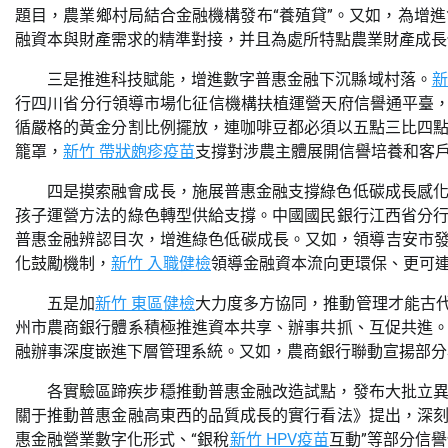
題目，農業鄉村局結合金融機構發布“養殖貸”。又如，為增進
融資本與財產需求的精準對接，并且為處所特點農業財產成長
三是推進科技賦能，增進數字普惠金融下沉縣域村落。
新
行四川省分行領導市場化征信機構扶植運營天府信譽通平臺，
循嚴格的黃金分割比例擺放，連咖啡豆都必須以五點三比四
籠罩，
新竹 帶狀皰疹疫苗
支撐對涉農主體展開信譽培養和客戶
四是摸索融會成長，施展普惠金融支撐綠色低碳成長感
孩子運營方法的綠色轉型供給支撐。中國國民銀行江西省分
普惠金融辨認目次，增進綠色低碳成長。又如，領導吉安市發布
化鼓勵機制，
新竹 入職健檢
領導金融資本流向更環保、更可
五是加
新竹 東區健檢
大力度多方協同，推動管理才能古
州市農商銀行體系積極推進資本共享、辦事共抓、互促共進
融辦事深度嵌進下層管理系統。又如，農商銀行聯動宣揚部分
各實驗區蹄疾步穩推動普惠金融改造試點，發布大批立
關于推動普惠金融高東西的品質成長的實行看法》提出，深
惠金融營業數字化形式、“銀稅
新竹 HPV疫苗
互動”等部分信