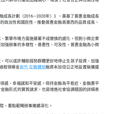
成長計劃（2016—2020年）》，奠基了普惠金融成長
務的政治性和國民性，推動普惠金融高東西的品質成長，
異、繁華市場方面施展著不成替換的感化。但對小微企業
要加強辦事的多樣性、普惠性、可及性，普惠金融為小微
性，可以或許輔助弱勢群體更好地停止生孩子投資、加強
過程領導金
新竹 在職體檢
融資本加倍公正地設置裝備擺
取得感、幸福感和平安感。保持金融為平易近、金融惠平
方金融形式的實質請求，也是增進社會協調穩固的詳細表
陞，重點範疇辦事連續深化。