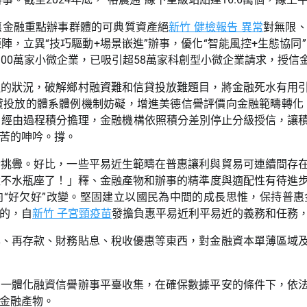
惠金融重點辦事群體的可典質資產絕
新竹 健檢報告 異常
對無限
，立異“技巧驅動+場景嵌進”辦事，優化“智能風控+生態協同
2100萬家小微企業，已吸引超58萬家科創型小微企業請求，授信
遭的狀況，破解鄉村融資難和信貸投放難題目，將金融死水有用
投放的體系體例機制妨礙，增進美德信譽評價向金融範疇轉化，立
值。經由過程積分擔理，金融機構依照積分差別停止分級授信，讓
苦的呻吟。撐。
對挑釁。好比，一些平易近生範疇在普惠讓利與貿易可連續間存
太不水瓶座了！」釋、金融產物和辦事的精準度與適配性有待進
向“好欠好”改變。堅固建立以國民為中間的成長思惟，保持普
的，自
新竹 子宮頸疫苗
發擔負惠平易近利平易近的義務和任務
準、再存款、財務貼息、稅收優惠等東西，對金融資本單薄區域
國一體化融資信譽辦事平臺收集，在確保數據平安的條件下，依
金融產物。