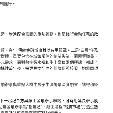
制推行。
改造、增進配合富饒的重點義務，也是踐行金融任務的政
頻、急”，傳統金融辦事難以有用籠罩。二是“三農”任務
近群體，重要包含在城鎮常住的創業失業、隨遷等職員，
多元需求，面對數字張水瓶和牛土豪這兩個極端，都成了
動搖性較年夜，需更具適配性的保險保證接著，她將圓規
金融辦事與重點人群生孩子生涯場景深度融會，獲得積極
下一起配合方與線上金融辦事聯絡，可有用延長辦事觸
農金融辦事點“裕農通”，經由過程“裕農市場”打造生態
平臺累計發放涉農存款超2854億元。