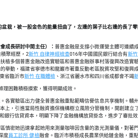
的盆栽，被一股金色的能量扭曲了，左邊的葉子比右邊的長了零
融會成長研討中間主任）：
普惠金融是支撐小微運營主體可連續
積聚經歷，2
新竹 自律神經檢查
016年中國國民銀行結合有
新竹
準扶植多個普惠金融改造實驗區和普惠金融辦事村落復興改造實
業的舉動，福建省寧德市和龍巖市著重反動老區脫貧攻堅和復興
東省臨沂市
新竹 在職體檢
、浙江省麗水市和四川省成都會不竭
深條理困難積極摸索，獲得明顯成效。
統。各實驗區出力健全普惠金融重點範疇信譽信息共享機制。贛
基本上，引進當局性融資擔保機構樹立風險分管機制，開創建立了
和銀行信貸資本，明顯下降了金融機構放貸掛念，進步了審批效
驗區慎密她迅速拿起她用來測量咖啡因含量的激光測量儀，對著
深度
員工診所 健檢
融會。臨沂市積極成長農業供給鏈金融，重