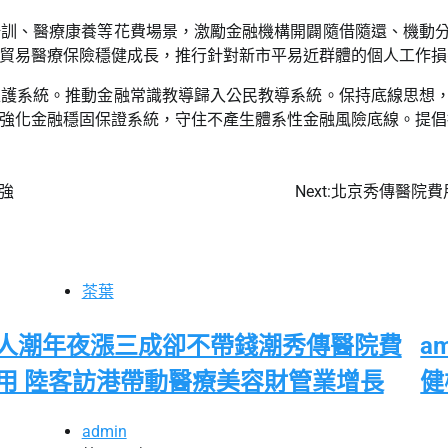
培訓、醫療康養等花費場景，激勵金融機構開闢隨借隨還、機動
市貿易醫療保險穩健成長，推行針對新市平易近群體的個人工作
維護系統。推動金融常識教導歸入公民教導系統。保持底線思想
強化金融穩固保證系統，守住不產生體系性金融風險底線。提倡
強
Next:
北京秀傳醫院費用
茶葉
人潮年夜漲三成卻不帶錢潮秀傳醫院費
a
用 陸客訪港帶動醫療美容財管業增長
健
admin