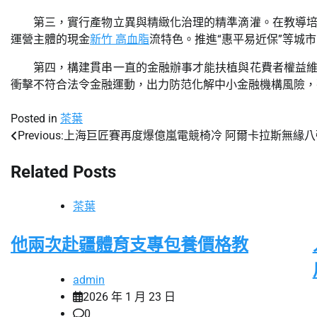
第三，實行產物立異與精緻化治理的精準滴灌。在教導
運營主體的現金
新竹 高血脂
流特色。推進“惠平易近保”等城
第四，構建貫串一直的金融辦事才能扶植與花費者權益
衝擊不符合法令金融運動，出力防范化解中小金融機構風險，
Posted in
茶葉
Previous:
上海巨匠賽再度爆億嵐電競椅冷 阿爾卡拉斯無緣八
文
章
Related Posts
導
茶葉
覽
他兩次赴疆體育支專包養價格教
admin
2026 年 1 月 23 日
0