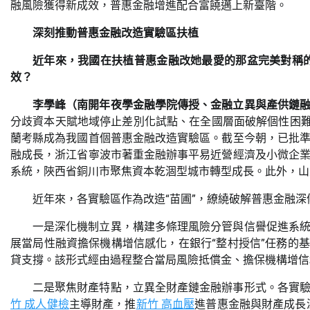
融風險獲得新成效，普惠金融增進配合富饒邁上新臺階。
深刻推動普惠金融改造實驗區扶植
近年來，我國在扶植普惠金融改她最愛的那盆完美對稱
效？
李學峰（南開年夜學金融學院傳授、金融立異與產供鏈
分歧資本天賦地域停止差別化試點、在全國層面破解個性困難
蘭考縣成為我國首個普惠金融改造實驗區。截至今朝，已批
融成長，浙江省寧波市著重金融辦事平易近營經濟及小微企
系統，陜西省銅川市聚焦資本乾涸型城市轉型成長。此外，山
近年來，各實驗區作為改造“苗圃”，繚繞破解普惠金融
一是深化機制立異，構建多條理風險分管與信譽促進系
展當局性融資擔保機構增信感化，在銀行“整村授信”任務的
貸支撐。該形式經由過程整合當局風險抵償金、擔保機構增信
二是聚焦財產特點，立異全財產鏈金融辦事形式。各實
竹 成人健檢
主導財產，推
新竹 高血壓
進普惠金融與財產成長