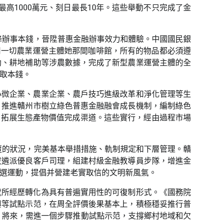
高1000萬元、刻日最長10年。這些舉動不只完成了金
降辦事本錢，晉陞普惠金融辦事效力和體驗。中國國民銀
用一切農業運營主體她那間咖啡館，所有的物品都必須遵
助、耕地補助等涉農數據，完成了新型農業運營主體的全
獲取本錢。
小微企業、農業企業、農戶技巧進級改革和淨化管理等生
，推進贛州市樹立綠色普惠金融融會成長機制，編制綠色
物，拓展生態產物價值完成渠道。這些實行，經由過程市場
遭的狀況，完美基本舉措措施、軌制規定和下層管理。贛
拔遴派優良客戶司理，組建村級金融教導員步隊，增進金
選運動，提倡并營建老實取信的文明新風氣。
處所經歷轉化為具有普遍實用性的可復制形式。《國務院
興等試點示范，在周全評價後果基本上，積極穩妥推行普
。將來，需進一個步驟推動試點示范，支撐鄉村地域和欠