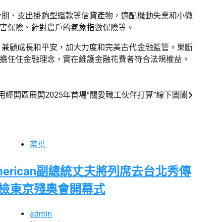
分期、支出掛鉤型還款等信貸產物，適配機動失業和小微
損害保險、針對農戶的氣象指數保險等。
，兼顧成長和平安，加大力度和完美古代金融監管。果斷
擔任任金融理念，實在維護金融花費者符合法規權益。
經開區展開2025年首場“關愛職工伙伴打算”線下闤闠
茶葉
merican副總統丈夫將列席去台北秀傳
檢東京殘奧會開幕式
admin