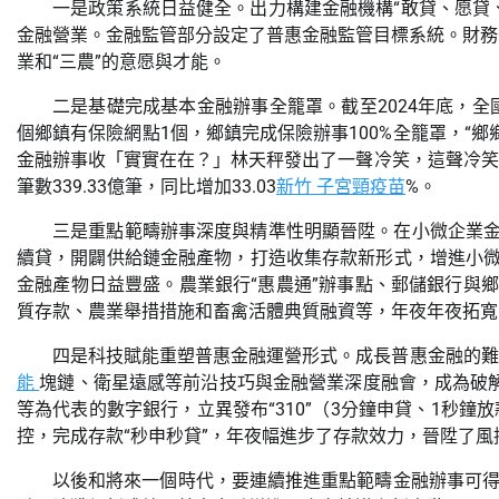
一是政策系統日益健全。出力構建金融機構“敢貸、愿貸
金融營業。金融監管部分設定了普惠金融監管目標系統。財務
業和“三農”的意愿與才能。
二是基礎完成基本金融辦事全籠罩。截至2024年底，全
個鄉鎮有保險網點1個，鄉鎮完成保險辦事100%全籠罩，“
金融辦事收「實實在在？」林天秤發出了一聲冷笑，這聲冷笑
筆數339.33億筆，同比增加33.03
新竹 子宮頸疫苗
%。
三是重點範疇辦事深度與精準性明顯晉陞。在小微企業金
續貸，開闢供給鏈金融產物，打造收集存款新形式，增進小微企
金融產物日益豐盛。農業銀行“惠農通”辦事點、郵儲銀行與
質存款、農業舉措措施和畜禽活體典質融資等，年夜年夜拓寬
四是科技賦能重塑普惠金融運營形式。成長普惠金融的難
能
塊鏈、衛星遠感等前沿技巧與金融營業深度融會，成為破
等為代表的數字銀行，立異發布“310”（3分鐘申貸、1秒
控，完成存款“秒申秒貸”，年夜幅進步了存款效力，晉陞了
以後和將來一個時代，要連續推進重點範疇金融辦事可