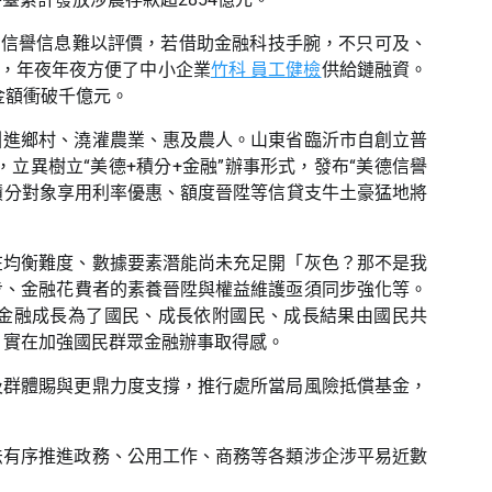
、信譽信息難以評價，若借助金融科技手腕，不只可及、
”，年夜年夜方便了中小企業
竹科 員工健檢
供給鏈融資。
金額衝破千億元。
引進鄉村、澆灌農業、惠及農人。山東省臨沂市自創立普
異樹立“美德+積分+金融”辦事形式，發布“美德信譽
積分對象享用利率優惠、額度晉陞等信貸支牛土豪猛地將
在均衡難度、數據要素潛能尚未充足開「灰色？那不是我
步、金融花費者的素養晉陞與權益維護亟須同步強化等。
惠金融成長為了國民、成長依附國民、成長結果由國民共
，實在加強國民群眾金融辦事取得感。
及群體賜與更鼎力度支撐，推行處所當局風險抵償基金，
法有序推進政務、公用工作、商務等各類涉企涉平易近數