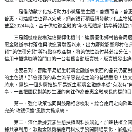
二是借助數字化技巧助力小微運營主體。普通而言，普
普惠，可連續性也得以完成。網商銀行積極研發數字化產物矩陣
截至2024年底，基于供給鏈金融的“年夜雁體系”精準辨認超
三是隨機應變構建信譽轉化機制。連續優化鄉村信譽周
惠金融辦事村落復興改造實驗區以來，出力廢除影響鄉村信貸
貸”“美德積分貸”等特點存款產物，將美德性為付與必定分
信用卡插進咖啡館門口的一台老舊自動販賣機，販賣機發出痛
也要看到，晉陞平易近生範疇金融辦事東西的品質仍面
的主色調！那會讓我的非主流單戀變成主流的普通愛戀！這
將來，需進一個步驟推進平易近生範疇金融辦事從“有沒有”
享。一直把國民對美妙生涯的向往作為普惠金融成長的標的目
第一，強化政策協同與鼓勵相容機制。綜合應用定向降
完美“政銀保擔”風險共擔系統。
第二，深化數據要素生態扶植與科技賦能。加速扶植全
據共享利用。激勵金融機構應用科技手腕開闢場景化、嵌進式