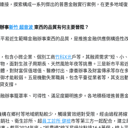
連接，摸索構成一系列傑出的普惠金融實行案例，在更多地域復
辦事
新竹 超音波
東西的品質有何主要晉陞？
陞平易近生範疇金融辦事東西的品質，是推進金融供應側構造性
體，包含小微企業、個別工商
竹科X光
戶等，其融資需求“短、小、
質物，面對生孩子周期長、天然風險年夜等挑釁。三是新市平易
群體，對財富保值增值、醫療付出、康養辦事及財富傳承等存在
抵御才能較弱。五是機動失業職員，包含平臺從業者等，其支出
貸支撐。
金融辦事籠罩率、可得性、滿足度顯明進步。各地積極增進普惠
機構在鄉村等地域網點較少，觸達實效絕對受限，經由過程將線
供銷社、衛生診所、超
員工診所 健檢
市等第三方一起配合，建立助
事。截至2024年底，“裕農通”線下星級站點達16.6萬個，線上