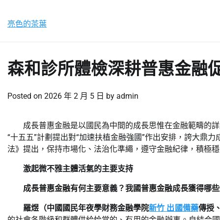
Skip
星期四, 6 8 月, 2026
to
亮色的茶葉
content
森和診所體檢深耕普惠金融
Posted on
2026 年 2 月 5 日
by
admin
成長普惠金融是以國民為中間的成長思惟在金融範疇的詳
“十五五”計劃提出對“加速扶植金融強國”作出安排，誇大
法》提出，保持市場化、法治化準繩，遵守金融紀律，積極穩
激起微不雅主體活氣的主要支持
成長普惠金融有何主要意義？我國普惠金融成長獲得哪些
羅煜（中國國民年夜學財務金融學院
新竹 出國備藥
傳授
的社會各階級和群體供給恰當的、有用的金融辦事。自結合國