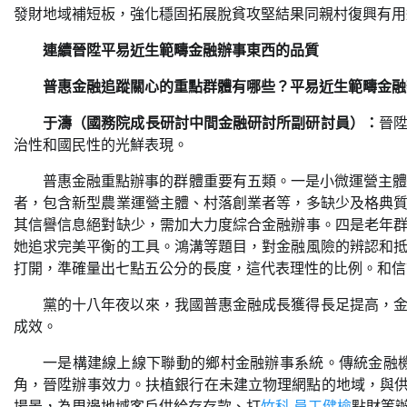
發財地域補短板，強化穩固拓展脫貧攻堅結果同親村復興有用
連續晉陞平易近生範疇金融辦事東西的品質
普惠金融追蹤關心的重點群體有哪些？平易近生範疇金融
于濤（國務院成長研討中間金融研討所副研討員）：
晉
治性和國民性的光鮮表現。
普惠金融重點辦事的群體重要有五類。一是小微運營主
者，包含新型農業運營主體、村落創業者等，多缺少及格典
其信譽信息絕對缺少，需加大力度綜合金融辦事。四是老年
她追求完美平衡的工具。鴻溝等題目，對金融風險的辨認和
打開，準確量出七點五公分的長度，這代表理性的比例。和信
黨的十八年夜以來，我國普惠金融成長獲得長足提高，
成效。
一是構建線上線下聯動的鄉村金融辦事系統。傳統金融
角，晉陞辦事效力。扶植銀行在未建立物理網點的地域，與
場景，為周邊地域客戶供給存存款、打
竹科 員工健檢
點財等辦