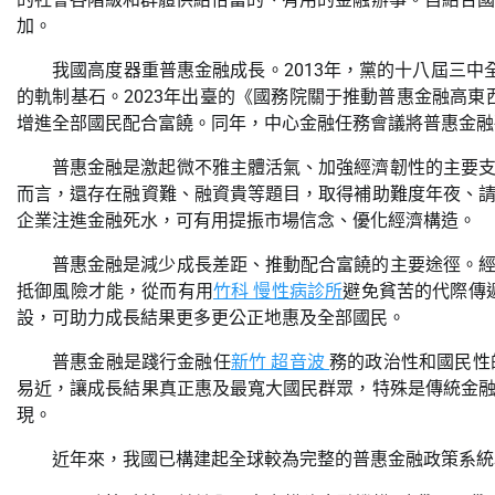
加。
我國高度器重普惠金融成長。2013年，黨的十八屆三中全
的軌制基石。2023年出臺的《國務院關于推動普惠金融高東
增進全部國民配合富饒。同年，中心金融任務會議將普惠金融
普惠金融是激起微不雅主體活氣、加強經濟韌性的主要
而言，還存在融資難、融資貴等題目，取得補助難度年夜、
企業注進金融死水，可有用提振市場信念、優化經濟構造。
普惠金融是減少成長差距、推動配合富饒的主要途徑。
抵御風險才能，從而有用
竹科 慢性病診所
避免貧苦的代際傳
設，可助力成長結果更多更公正地惠及全部國民。
普惠金融是踐行金融任
新竹 超音波
務的政治性和國民性
易近，讓成長結果真正惠及最寬大國民群眾，特殊是傳統金
現。
近年來，我國已構建起全球較為完整的普惠金融政策系統