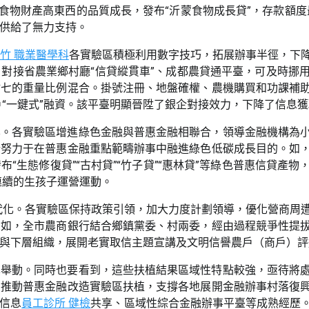
食物財產高東西的品質成長，發布“沂蒙食物成長貸”，存款額度最
供給了無力支持。
竹 職業醫學科
各實驗區積極利用數字技巧，拓展辦事半徑，下
對接省農業鄉村廳“信貸縱貫車”、成都農貸通平臺，可及時挪
點七的重量比例混合。掛號注冊、地盤確權、農機購買和功課補
“一鍵式”融資。該平臺明顯晉陞了銀企對接效力，下降了信息
化。各實驗區增進綠色金融與普惠金融相聯合，領導金融機構為
行努力于在普惠金融重點範疇辦事中融進綠色低碳成長目的。如
“生態修復貸”“古村貸”“竹子貸”“惠林貸”等綠色普惠信貸產
連續的生孩子運營運動。
代化。各實驗區保持政策引領，加大力度計劃領導，優化營商周
。如，全市農商銀行結合鄉鎮黨委、村兩委，經由過程競爭性提
與下層組織，展開老實取信主題宣講及文明信譽農戶（商戶）評
異舉動。同時也要看到，這些扶植結果區域性特點較強，亟待將
刻推動普惠金融改造實驗區扶植，支撐各地展開金融辦事村落復
譽信息
員工診所 健檢
共享、區域性綜合金融辦事平臺等成熟經歷