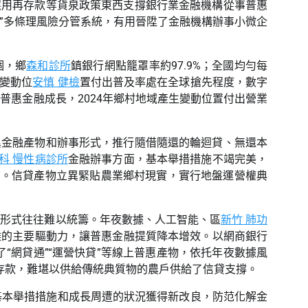
應用再存款等貨泉政策東西支撐銀行業金融機構從事普惠
市”多條理風險分管系統，有用晉陞了金融機構辦事小微企
個，鄉
森和診所
鎮銀行網點籠罩率約97.9%；全國均勻每
，變動位
安慎 健檢
置付出普及率處在全球搶先程度，數字
惠金融成長，2024年鄉村地域產生變動位置付出營業
異金融產物和辦事形式，推行隨借隨還的輪迴貸、無還本
科 慢性病診所
金融辦事方面，基本舉措措施不竭完美，
”。信貸產物立異緊貼農業鄉村現實，實行地盤運營權典
營形式往往難以統籌。年夜數據、人工智能、區
新竹 肺功
難的主要驅動力，讓普惠金融提質降本增效。以網商銀行
了“網貸通”“運營快貸”等線上普惠產物，依托年夜數據風
字存款，難堪以供給傳統典質物的農戶供給了信貸支撐。
基本舉措措施和成長周遭的狀況獲得新改良，防范化解金