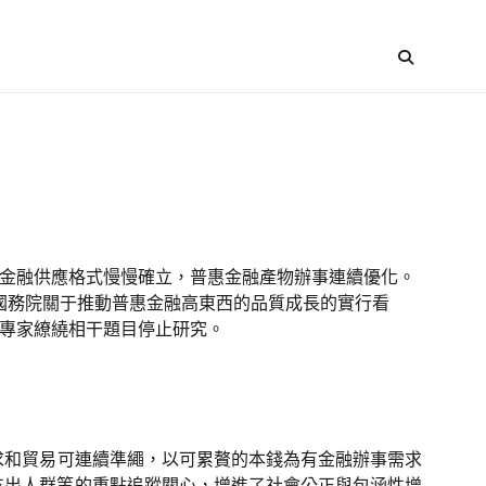
金融供應格式慢慢確立，普惠金融產物辦事連續優化。
《國務院關于推動普惠金融高東西的品質成長的實行看
專家繚繞相干題目停止研究。
求和貿易可連續準繩，以可累贅的本錢為有金融辦事需求
支出人群等的重點追蹤關心，增進了社會公正與包涵性增