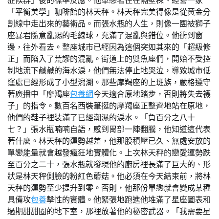
症候群」後的標準反應。他單戀著住在隔壁棟、經營一家
「平衡美學」咖啡館的林天秤。林天秤完美得像是從黃金分
割線中走出來的藝術品。而張水瓶的人生，則像一團被獅子
座暴君隨意亂踢的毛線球，充滿了混亂與錯位。他衝到窗
邊，往外看去。整座城市已經因為這個突如其來的「超級修
正」而陷入了荒謬的混亂。街道上的雙魚座們，開始不受控
制地流下鹹鹹的海水淚，他們無法停止地哭泣，導致城市低
窪處已經形成了小型潟湖。那些摩羯座的上班族，嚴格遵守
著廣播中「摩羯座
包養網
今天適合原地踏步，否則將失去襪
子」的指令。數百名西裝筆挺的摩羯座正整齊地站在原地，
他們的鞋子裡裝滿了已經潮濕的淚水。「負百分之八十
七？」張水瓶喃喃自語，感到胃部一陣翻騰，他知道這代表
著什麼。林天秤的運勢越差，他那股積壓已久、無處安放的
單戀能量就會越發瘋狂地實體化。上次林天秤的戀愛運勢跌
至百分之二十，張水瓶就發現他的廚房裡長滿了巨大的、形
狀是林天秤側臉的粉紅色蘑菇。他必須在今天結束前，將林
天秤的運勢至少提升到零。否則，他那份單戀就會變成某種
具備攻
包養
擊性的實體。他緊張地跑進他堆滿了星座圖表和
過期甜甜圈的地下室，那裡放著他的秘密武器。「我需要星