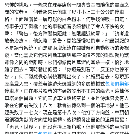
恐怖的挑戰，一條夾在理髮店與一間專賣金屬雕像的畫廊之
間的窄巷。一個看起來比他車子尺寸小上三十公分的停車
格，上面還灑著一層可疑的白色粉末。何手殘深吸一口氣。
將車子打了倒檔。他的車載語音系統發出了令人不快的女
聲：「警告，後方障礙物距離：無限趨近於零。」「請考慮
放棄治療。」他忽略了警告，開始緩慢地倒車。他最討厭的
不是語音系統，而是那兩塊永遠在關鍵時刻自動收折的後視
鏡。當他需要它們來判斷車體與那座價值不菲的銅製獨角獸
雕像之間的距離時，它們卻像兩片羞澀的耳朵一樣，優雅地
縮了回去。同時發出低語：「你還是別看了，反正你也停不
好。」何手殘感覺心臟快要跳出來了。他轉頭看去，發現那
座高聳入雲、覆蓋著鏽跡斑斑鐵網的多層機械式
包養俱樂部
停車塔，正在那片窄巷的盡頭散發出不正常的綠光。這棟停
車塔是個異類，它的三號車位始終空著，並且傳說只要有人
敢在它面前失敗十八次，就會被傳送到一個泊車地獄。他已
經失敗了十七次。現在是第十八次。他打了方向盤，車頭朝
著銅獨角獸的方向猛地偏轉。後視鏡發出最後的溫柔提醒：
「再見，世界。」他沒有撞上獨角獸，但他那顫抖的車尾卻