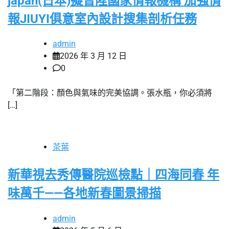
japan(日本)擬晉陞國家情報機構 加強情
報JIUYI俱意室內設計搜集剖析任務
admin
2026 年 3 月 12 日
0
「第二階段：顏色與氣味的完美協調。張水瓶，你必須將
[…]
茶葉
新華視去秀傳醫院巡檢點｜四海同春 年
味萬千——各地新春圖景掃描
admin