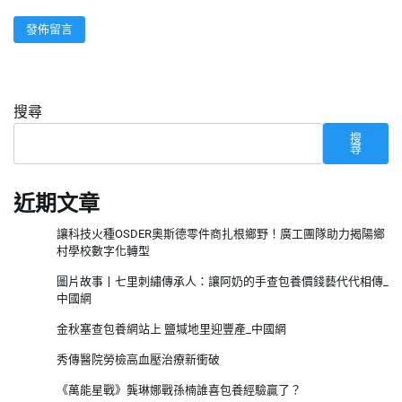
搜尋
搜
尋
近期文章
讓科技火種OSDER奧斯德零件商扎根鄉野！廣工團隊助力揭陽鄉
村學校數字化轉型
圖片故事丨七里刺繡傳承人：讓阿奶的手查包養價錢藝代代相傳_
中國網
金秋塞查包養網站上 鹽堿地里迎豐產_中國網
秀傳醫院勞檢高血壓治療新衝破
《萬能星戰》龔琳娜戰孫楠誰喜包養經驗贏了？