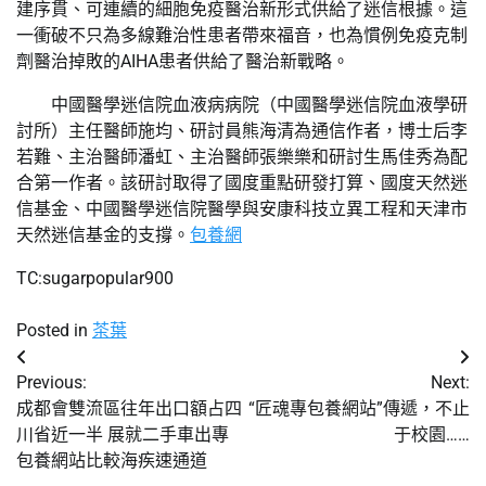
建序貫、可連續的細胞免疫醫治新形式供給了迷信根據。這
一衝破不只為多線難治性患者帶來福音，也為慣例免疫克制
劑醫治掉敗的AIHA患者供給了醫治新戰略。
中國醫學迷信院血液病病院（中國醫學迷信院血液學研
討所）主任醫師施均、研討員熊海清為通信作者，博士后李
若難、主治醫師潘虹、主治醫師張樂樂和研討生馬佳秀為配
合第一作者。該研討取得了國度重點研發打算、國度天然迷
信基金、中國醫學迷信院醫學與安康科技立異工程和天津市
天然迷信基金的支撐。
包養網
TC:sugarpopular900
Posted in
茶葉
文
Previous:
Next:
章
成都會雙流區往年出口額占四
“匠魂專包養網站”傳遞，不止
川省近一半 展就二手車出專
于校園……
導
包養網站比較海疾速通道
覽