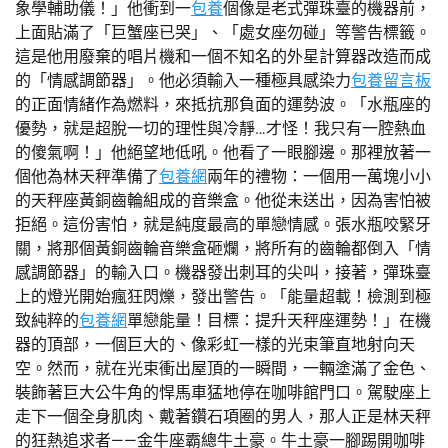
象學輔助儀！」他衝到一
包養
個像是老式彈珠臺的機器前，
上面貼滿了「巨蟹座已哭」、「處女座勿碰」等警告標籤。
這是他用廢棄的唱片機和一個不知名的外星計算器改造而成
的「情感調節器」。他必須輸入一種極具感染力
包養留言板
的正面情緒作為燃料，來抵抗那負面的運勢波。「水瓶座的
優勢，就是超脫一切的理性與冷靜…才怪！我只有一腔熱血
的傻氣啊！」他絕望地低吼。他看了一眼腳邊。那裡放著一
個他為林天秤準備了
包養網
兩年的禮物：一個用一萬塊小小
的天秤座黃銅齒輪組成的音樂盒。他從未送出，因為害怕被
拒絕。這份害怕，就是純度最高的單戀情感。張水瓶咬緊牙
關，將那個黃銅齒輪音樂盒砸爛，將所有的齒輪都倒入「情
感調節器」的輸入口。機器發出刺耳的尖叫，接著，彈珠臺
上的燈光開始瘋狂閃爍，發出警告。「能量超載！檢測到極
致純粹的
包養網
單戀能量！目標：提升天秤座運勢！」在機
器的頂部，一個巨大的、像彩虹一樣的光束筆直地射向天
空。然而，就在光束衝出屋頂的一瞬間，一輛塗滿了金色、
裝飾著巨大公牛角的悍馬車猛地停在咖啡館門口。駕駛座上
走下一個全身肌肉、戴著鑽石項圈的男人，那人正是林天秤
的狂熱追求者——金牛座霸總牛土豪。牛土豪一腳踢開咖啡