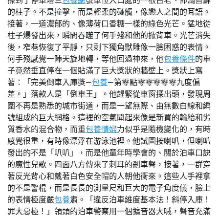
擦到了停車塔三
包養網
號車位入口處的一根古老、佈滿苔蘚
的柱子。不是撞擊，而是輕柔的碰觸，像戀人之間的耳語。
接著，一道濃郁的、像薄荷口香糖一樣的綠色光芒。猛地從
柱子爆發出來，瞬間吞噬了何手殘和他的掀背車。光芒消失
後，窄巷恢復了平靜，只剩下獨角獸雕像一臉困惑的表情。
何手殘感覺一陣天旋地轉，等他回過神來，他
包養條件
的車
子竟然垂直停在一個貼滿了巨大獎狀的牆壁上。獎狀上寫
著：「完美倒車入庫獎—
包養
—第零點零零零零零九度偏
差。」落款人是「倒車王」。他趕緊從車窗探出頭，發現周
圍不再是熟悉的城市街道，而是一望無際、由無數白線和編
號組成的巨大網格。這裡的空氣聞起來像是新買的輪胎和劣
質香水的混合物，而重
包養情婦
力似乎是隨機變化的，有時
感覺很重，有時像漂浮在游泳池裡。他試圖按喇叭，但喇叭
發出的不是「叭叭」，而是他童年時學會的、關於泊車口訣
的魔性兒歌。四面八方傳來了刺耳的剎車聲，接著，一群穿
著反光背心和戴著白色安全帽的人朝他衝來。這些人手裡拿
的不是警棍，而是長長的測量尺和巨大的電子角度儀，臉上
的表情極度嚴
包養
肅。「違反泊車維度基本法！斜停入庫！
罪大惡極！」領頭的泊車警察用一個擴音器大喊，聲音充滿