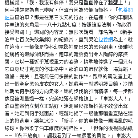
機械感。「我、我沒有斜停！我只是垂直停在了牆壁上！」
何手殘趕緊為自己辯解，但聲音因為恐懼而顫抖。「
包養網
站
垂直泊車？那是在第三次元的行為，在這裡，你的車體與
停車線的夾角是——八十九點七度！按照維度法則，你必須
接受懲罰！」懲罰的內容是：無限次觀看一部名為**《新手
泊車七百次失敗集錦》的紀錄片，直到哭泣
包養網
為止。就
在這時，一輛像是從科幻電影裡開出來的黑色跑車，優雅地
從網格的邊緣漂移而過。跑車的輪胎發出令人陶醉的摩擦
聲，它以一種近乎蔑視重力的姿態，精準地停進了一個只有
它車身尺寸寬度的停車格中。那泊車的過程就像一場舞蹈，
流暢、完美，且毫無任何多餘的動作**。跑車的駕駛座上走
出一個全身黑色皮衣的女人，她戴著一副透明護目鏡，冷酷
地朝著何手殘的方向走來。她的步伐優雅而精準，每一步都
像是被測量過一樣，完美地落在網格線上。「車影大人！」
泊車警察們立刻立正站好，連測量尺都顫抖著不敢發出聲
音。她走到何手殘面前，輕蔑地掃了一眼他那輛垂直貼在牆
上的掀背車，語氣冰冷。「新手，你的車技像一團混亂的毛
線球。你污染了泊車維度的純粹性。」「但你的後視鏡貼紙
——『永不放棄』，讓我看到了一絲愚蠢的勇氣。」車影大