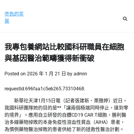
Skip
星期一, 10 8 月, 2026
to
亮色的茶
content
葉
我專包養網站比較國科研職員在細胞
與基因醫治範疇獲得新衝破
Posted on
2026 年 1 月 21 日
by
admin
requestId:696faa1c5eb265.73310468.
新華社天津1月15日電（記者張建新、栗雅婷）近日，
我國科研團隊她的目的是**「讓兩個極端同時停止，達到零
的境界」。應用自立研發的自體CD19 CAR T細胞，勝利醫
治多線藥物掉敗的本身免疫性溶血性貧血（AIHA）患者，
為慣例藥物醫治掉敗的患者供給了新的拯救性醫治計劃。