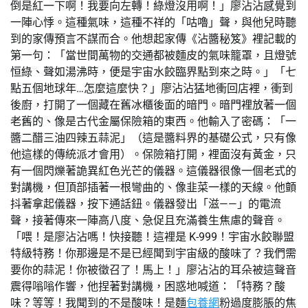
倒是紅一下啊！我要向左轉！綠燈沒用啊！」廖沾沾感覺到
一陣心悸。這種氣味，這種不祥的「咕嚕」聲，與他兒時聽
到的家傳預言不謀而合。他想起家傳《沾醬秘笈》裡記載的
第一句：「當世間萬物的交通都被麵皮的氣味籠罩，且燈號
恒綠、聲如湯沸時，便是宇宙水餃臨界點到來之時。」「七
點五個地球年…怎麼這麼快？」廖沾沾猛地衝回店裡，衝到
後廚，打開了一個藏在舊冰櫃後面的暗門。暗門裡放著一個
老舊的、像是古代金屬保險箱的東西。他輸入了密碼：「一
醬二醋三油四辣五蒜泥」（這是醬料界的基礎公式，只有像
他這樣的傳統派才會用）。保險箱打開，裡面沒有黃金，只
有一個閃爍著詭異紅色光芒的儀器。這儀器很像一個老式的
對講機，但頂部插著一根彎曲的、像韭菜一樣的天線。他顫
抖著拿起儀器，按下通話鈕。儀器發出「滋——」的電流
聲，接著傳來一陣高八度、急促且充滿養生焦慮的聲音。
「喂！是廖沾沾嗎！快接聽！這裡是 K-999！宇宙水餃聯盟
特級特務！你那邊是不是已經聞到宇宙級的酸味了？我們需
要你的蒜泥！你被徵召了！馬上！」廖沾沾的耳朵被這聲音
震得嗡嗡作響，他捏著對講機，困惑地喊道：「特務？酸
味？等等！我聞到的不是酸味！是麵
包養網
粉過度膨脹的焦