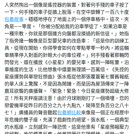
人突然掏出一個像是遙控器的裝置，對著何手殘的車子按了
一下。何手殘的車子從牆上脫落，在空中旋轉了一百八十度
包養故事
，穩穩地停在了地面上的一個停車格中。這次，夾
角是——零度。「你被分配給我的泊車學徒了。如果泊車是
一種宗教，你就是那個連方向盤都沒摸過的新信徒。」她指
了指旁邊一輛像是巨型嬰兒車的改造車：「這是你的訓練工
具，從現在開始，你得學會如何在零點零零一秒內，將這輛
車精準停入對面的針眼大小的車位裡。」何手殘看著那輛閃
閃發光、還在播放《小星星》的嬰兒車，感到一陣眩暈。泊
車維度的生活，比他想象中還要無理頭一百萬倍。《失控的
星座運勢與單戀狂想曲》張水瓶從他那張覆蓋著七層舊報紙
的單人床上驚醒，不是因為鬧鐘，而是因為屋頂傳來了一陣
震耳欲聾的廣播聲。「緊急！緊急！今日星座運勢超級大修
正！所有天秤座請注意！由於月球剛剛打了一個噴嚏，您的
戀愛機率從昨日的百分之九十九點九，陡降至負百分之八十
七！」廣播員的聲音聽起
包養網比較
來像是一個正在經歷中
年危機的雙子座，充滿了戲劇性的絕望。張水瓶，一個典型
的水瓶座，立刻感到一陣恐慌，這是他患有「星座預報壓力