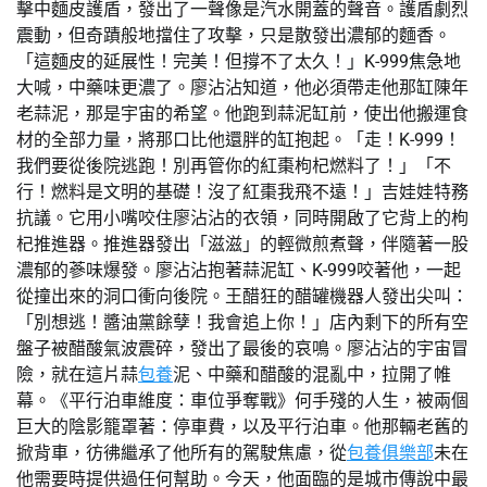
擊中麵皮護盾，發出了一聲像是汽水開蓋的聲音。護盾劇烈
震動，但奇蹟般地擋住了攻擊，只是散發出濃郁的麵香。
「這麵皮的延展性！完美！但撐不了太久！」K-999焦急地
大喊，中藥味更濃了。廖沾沾知道，他必須帶走他那缸陳年
老蒜泥，那是宇宙的希望。他跑到蒜泥缸前，使出他搬運食
材的全部力量，將那口比他還胖的缸抱起。「走！K-999！
我們要從後院逃跑！別再管你的紅棗枸杞燃料了！」「不
行！燃料是文明的基礎！沒了紅棗我飛不遠！」吉娃娃特務
抗議。它用小嘴咬住廖沾沾的衣領，同時開啟了它背上的枸
杞推進器。推進器發出「滋滋」的輕微煎煮聲，伴隨著一股
濃郁的蔘味爆發。廖沾沾抱著蒜泥缸、K-999咬著他，一起
從撞出來的洞口衝向後院。王醋狂的醋罐機器人發出尖叫：
「別想逃！醬油黨餘孽！我會追上你！」店內剩下的所有空
盤子被醋酸氣波震碎，發出了最後的哀鳴。廖沾沾的宇宙冒
險，就在這片蒜
包養
泥、中藥和醋酸的混亂中，拉開了帷
幕。《平行泊車維度：車位爭奪戰》何手殘的人生，被兩個
巨大的陰影籠罩著：停車費，以及平行泊車。他那輛老舊的
掀背車，彷彿繼承了他所有的駕駛焦慮，從
包養俱樂部
未在
他需要時提供過任何幫助。今天，他面臨的是城市傳說中最