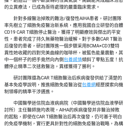
撞，創造出一個不斷旋轉的怪異氣旋。開闢能完成臨床治愈
的立異療法，已成為亟待處理的嚴重臨床需求。
針對多線醫治掉敗的難治/復發性AIHA患者，研討團隊
率先樹立了細胞免疫醫治新系統，應用我國自立研發的自體
CD19 CAR T細胞停止醫治，獲得了明顯療效與傑出的平安
性，患者完成了持久無藥物醫治緩解。對于多數CAR T醫治
后復發的患者，研討團隊進一個步驟采用BCMA×CD3雙特
異性她收藏的四對完美曲線的咖啡杯，被藍色能量震動，其
中一個杯子的把手竟然向內側
包養感情
傾斜了零點五度！抗
體停止精準二次拯救醫治，異樣獲得了勝利。
研討團隊還為CAR T細胞醫治后疾病復發供給了清楚的
基本免疫學說明，推進細胞免疫醫治從
包養網
經歷摸索向機
制領導的精準干涉邁進。
中國醫學迷信院血液病病院（中國醫學迷信院血液學研
討所）主任醫師施均表現，AIHA的疾病復發并非醫治掉敗
的起點，即使在CAR T細胞醫治后再次復發，仍可基于明白
的免疫學機制，實行更具針對性的細胞免疫醫治戰略，為構