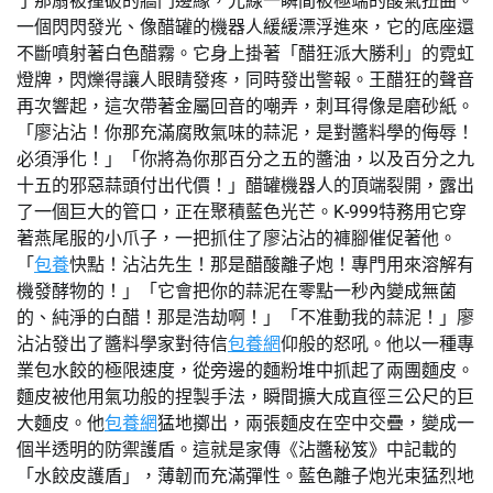
了那扇被撞破的牆門邊緣，光線一瞬間被極端的酸氣扭曲。
一個閃閃發光、像醋罐的機器人緩緩漂浮進來，它的底座還
不斷噴射著白色醋霧。它身上掛著「醋狂派大勝利」的霓虹
燈牌，閃爍得讓人眼睛發疼，同時發出警報。王醋狂的聲音
再次響起，這次帶著金屬回音的嘲弄，刺耳得像是磨砂紙。
「廖沾沾！你那充滿腐敗氣味的蒜泥，是對醬料學的侮辱！
必須淨化！」「你將為你那百分之五的醬油，以及百分之九
十五的邪惡蒜頭付出代價！」醋罐機器人的頂端裂開，露出
了一個巨大的管口，正在聚積藍色光芒。K-999特務用它穿
著燕尾服的小爪子，一把抓住了廖沾沾的褲腳催促著他。
「
包養
快點！沾沾先生！那是醋酸離子炮！專門用來溶解有
機發酵物的！」「它會把你的蒜泥在零點一秒內變成無菌
的、純淨的白醋！那是浩劫啊！」「不准動我的蒜泥！」廖
沾沾發出了醬料學家對待信
包養網
仰般的怒吼。他以一種專
業包水餃的極限速度，從旁邊的麵粉堆中抓起了兩團麵皮。
麵皮被他用氣功般的捏製手法，瞬間擴大成直徑三公尺的巨
大麵皮。他
包養網
猛地擲出，兩張麵皮在空中交疊，變成一
個半透明的防禦護盾。這就是家傳《沾醬秘笈》中記載的
「水餃皮護盾」，薄韌而充滿彈性。藍色離子炮光束猛烈地