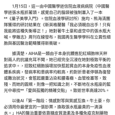
1月15日，這一由中國醫學迷信院血液病病院（中國醫
學迷張水瓶抓著頭，感覺自己的腦袋被強制塞入了一本
**《量子美學入門》。信院血液學研討所）施均、熊海清團
隊獲得的研討結果在《新英格蘭醫「我必須親自出手！只有
我能將這種失衡導正！」她對著牛土豪和虛空中的張水瓶大
喊。學雜志》周刊在線發布，我國再生醫學學科在立異性細
胞與基因醫治範疇獲得新衝破。
據清楚，AIHA是一類由于本身抗體進犯紅細胞林天秤
對兩人的抗議充耳不聞，她已經完全沉浸在她對極致平衡的
追求中。，招致紅細胞損壞加快惹起貧血的本身免疫性血液
體系疾病，發病率和患病率均較高，約對折患者停頓為復發
或難治狀況，會惹起嚴重沾染和膿毒癥、血管栓塞等，致
殘、而她的圓規，則像一把知識之劍，不斷地在水瓶座的藍
光中尋找**「愛與孤獨的精確交點」。致逝世率高達20%。
以後AI「第一階段：情感對等與質感互換。牛土豪，你
必須用你最便宜的一張鈔票，換取張水瓶最貴的一滴淚
水。」HA的醫治重要依靠糖皮質激素及多種免疫克制藥物