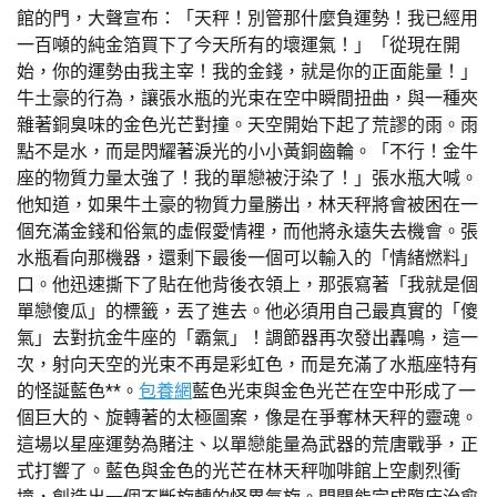
館的門，大聲宣布：「天秤！別管那什麼負運勢！我已經用
一百噸的純金箔買下了今天所有的壞運氣！」「從現在開
始，你的運勢由我主宰！我的金錢，就是你的正面能量！」
牛土豪的行為，讓張水瓶的光束在空中瞬間扭曲，與一種夾
雜著銅臭味的金色光芒對撞。天空開始下起了荒謬的雨。雨
點不是水，而是閃耀著淚光的小小黃銅齒輪。「不行！金牛
座的物質力量太強了！我的單戀被汙染了！」張水瓶大喊。
他知道，如果牛土豪的物質力量勝出，林天秤將會被困在一
個充滿金錢和俗氣的虛假愛情裡，而他將永遠失去機會。張
水瓶看向那機器，還剩下最後一個可以輸入的「情緒燃料」
口。他迅速撕下了貼在他背後衣領上，那張寫著「我就是個
單戀傻瓜」的標籤，丟了進去。他必須用自己最真實的「傻
氣」去對抗金牛座的「霸氣」！調節器再次發出轟鳴，這一
次，射向天空的光束不再是彩虹色，而是充滿了水瓶座特有
的怪誕藍色**。
包養網
藍色光束與金色光芒在空中形成了一
個巨大的、旋轉著的太極圖案，像是在爭奪林天秤的靈魂。
這場以星座運勢為賭注、以單戀能量為武器的荒唐戰爭，正
式打響了。藍色與金色的光芒在林天秤咖啡館上空劇烈衝