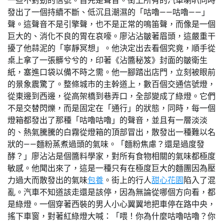
一些不對勁的信號。首先是聲音。街上所有的汽車喇叭同時
發出了一個持續不斷、低沉且潮濕的「咕嚕——咕嚕——」
聲。這聲音不是引擎聲，也不是正常的鳴笛聲，而像是一個
巨大的、消化不良的胃在哀嚎。廖沾沾皺著眉頭，這嚴重干
擾了他蒜泥的「寧靜冥想」。他決定出去看個究竟，順手從
桌上拿了一張髒兮兮的，印著《沾醬秘笈》封面的皺衛生
紙，塞進口袋以備不時之需。他一腳踏出店門，立刻被眼前
的景象震驚了。整條城市的主幹道上，數百個交通信號燈，
從東邊到西邊，從高架橋到巷弄口，全部變成了綠燈。它們
不是交替閃爍，而是固定在「通行」的狀態，同時，每一個
燈箱都發出了那種「咕嚕咕嚕」的聲音，並且有一層淡淡
的、熱氣騰騰的白霧從燈箱的頂部冒出，散發出一種難以名
狀的——麵粉蒸煮過頭的氣味。「麵粉焦慮？還是過度發
酵？」廖沾沾是個醬料學家，對所有食物相關的氣味都極度
敏感。他聞出來了，這是一種只有在極度巨大的麵團因為壓
力過大而散發出的氣味
包養
。街上的行人
甜心花園
陷入了混
亂。汽車不知道該走還是該停，因為無論從哪個方向看，都
是綠燈。一個穿著西裝的男人小心翼翼地把車停在路中央，
搖下車窗，對著紅綠燈大喊：「喂！你為什麼咕嚕咕嚕？你