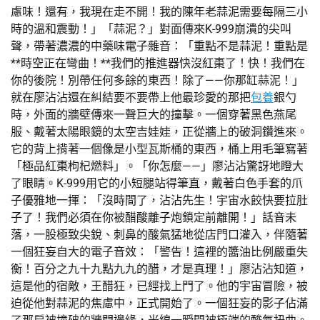
慮味！還有，我現在走不開！我的陳年老蒜泥需要每隔三小
時的溫和震動！」「蒜泥？」對面傳來K-999崩潰的尖叫
聲，帶著濃濃的中藥味電子雜音：「重點不是蒜泥！重點是
**時空正在彎曲！**我們的推進器快沒紅棗了！快！我們在
你的後院！別帶任何多餘的東西！除了——你那缸蒜泥！」
就在廖沾沾還在糾結要不要帶上他最珍愛的那把
包養
銀勺
時，外面的牆壁傳來一聲巨大的撞擊。一個穿著黑色燕尾
服、戴著太陽眼鏡的太空吉娃娃，正從牆上的破洞鑽進來。
它的背上揹著一個像是小型瓦斯桶的東西，桶上用毛筆寫著
「極品紅棗枸杞燃料」。「你怎麼——」廖沾沾驚訝地瞪大
了眼睛。K-999用它的小短腿站得筆直，戴著白色手套的爪
子優雅地一揮：「沒時間了，沾沾先生！宇宙水餃快要拉肚
子了！我們必須在你被醋酸離子炮鎖定前離開！」話音未
落，一股極致尖銳、刺鼻的酸氣猛地從店門口灌入，伴隨著
一個狂妄自大的電子音效：「警告！這裡的醬油比例嚴重失
衡！百分之九十九點九九的醋，才是真理！」廖沾沾知道，
這是他的宿敵，王醋狂，已經找上門了。他的宇宙冒險，被
迫從他對蒜泥的焦慮中，正式開始了。一個狂妄的影子佔滿