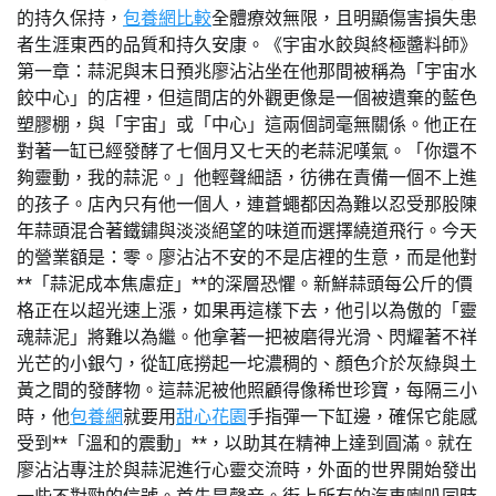
的持久保持，
包養網比較
全體療效無限，且明顯傷害損失患
者生涯東西的品質和持久安康。《宇宙水餃與終極醬料師》
第一章：蒜泥與末日預兆廖沾沾坐在他那間被稱為「宇宙水
餃中心」的店裡，但這間店的外觀更像是一個被遺棄的藍色
塑膠棚，與「宇宙」或「中心」這兩個詞毫無關係。他正在
對著一缸已經發酵了七個月又七天的老蒜泥嘆氣。「你還不
夠靈動，我的蒜泥。」他輕聲細語，彷彿在責備一個不上進
的孩子。店內只有他一個人，連蒼蠅都因為難以忍受那股陳
年蒜頭混合著鐵鏽與淡淡絕望的味道而選擇繞道飛行。今天
的營業額是：零。廖沾沾不安的不是店裡的生意，而是他對
**「蒜泥成本焦慮症」**的深層恐懼。新鮮蒜頭每公斤的價
格正在以超光速上漲，如果再這樣下去，他引以為傲的「靈
魂蒜泥」將難以為繼。他拿著一把被磨得光滑、閃耀著不祥
光芒的小銀勺，從缸底撈起一坨濃稠的、顏色介於灰綠與土
黃之間的發酵物。這蒜泥被他照顧得像稀世珍寶，每隔三小
時，他
包養網
就要用
甜心花園
手指彈一下缸邊，確保它能感
受到**「溫和的震動」**，以助其在精神上達到圓滿。就在
廖沾沾專注於與蒜泥進行心靈交流時，外面的世界開始發出