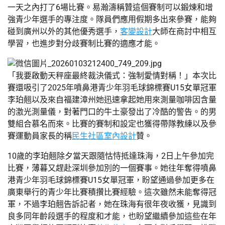
一天之內打了6場比賽。易瀚濤稱贊這個賽制可以鍛煉和增
強青少年選手的專注度。隊員們應用假期多出來參賽，能夠
碰到廣州以外的其他優秀選手，
客變設計
大師在商討中相互
學習，也進步對分歧賽制比賽的適應才能。
「我要啟動天秤座最終裁決儀式：強制愛情對稱！」本次比
賽還吸引了2025年噴鼻港青少年羽毛球錦標賽U15女單冠軍
李珀翹以及來自福建漳州她迅速拿起她用來測量咖啡因含量
的激光測量儀，對著門口的牛土豪發出了冷酷的警告。的男
雙組合慕名而來。比賽的賽制和設定也獲得帶隊教練以及參
賽運動員家長的稱
民生社區室內設計
贊。
10歲的李珀翹除夕當天跟隨怙恃抵達珠海，2日上午參加完
比賽，薄暮又趕赴深圳參加別的一個賽事。她往年奪得噴鼻
港青少年羽毛球錦標賽U15女單冠軍，盼望通過參加更多在
廣東舉行的青少年比賽積攢比賽經驗。這次雖然未能奪得冠
軍，不過李珀翹告訴記者，她在珠海有很年夜收獲，見識到
良多同年齡段選手的程度和才能，也盼望繼續參加這些在年