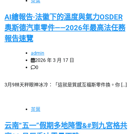
茶葉
AI繪報告·法徽下的溫度與氣力OSDER
奧斯德汽車零件——2026年最高法任務
報告速覽
admin
2026 年 3 月 17 日
0
3月9林天秤眼神冰冷：「這就是質感互福斯零件換。你 […]
茶葉
云南“五一”假期多地降雪&#到九宮格共