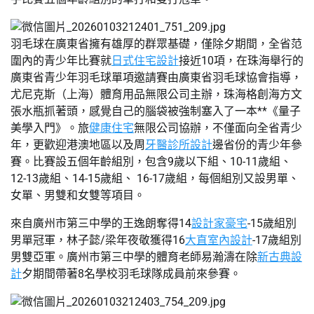
羽毛球在廣東省擁有雄厚的群眾基礎，僅除夕期間，全省范
圍內的青少年比賽就
日式住宅設計
接近10項，在珠海舉行的
廣東省青少年羽毛球單項邀請賽由廣東省羽毛球協會指導，
尤尼克斯（上海）體育用品無限公司主辦，珠海格創海方文
張水瓶抓著頭，感覺自己的腦袋被強制塞入了一本**《量子
美學入門》。旅
健康住宅
無限公司協辦，不僅面向全省青少
年，更歡迎港澳地區以及周
牙醫診所設計
邊省份的青少年參
賽。比賽設五個年齡組別，包含9歲以下組、10-11歲組、
12-13歲組、14-15歲組、 16-17歲組，每個組別又設男單、
女單、男雙和女雙等項目。
來自廣州市第三中學的王逸朗奪得14
設計家豪宅
-15歲組別
男單冠軍，林子懿/梁年夜敬獲得16
大直室內設計
-17歲組別
男雙亞軍。廣州市第三中學的體育老師易瀚濤在除
新古典設
計
夕期間帶著8名學校羽毛球隊成員前來參賽。