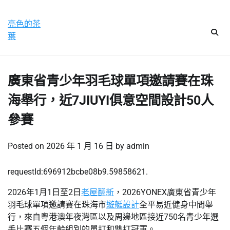
Skip
星期六, 8 8 月, 2026
to
亮色的茶
content
葉
廣東省青少年羽毛球單項邀請賽在珠
海舉行，近7JIUYI俱意空間設計50人
參賽
Posted on
2026 年 1 月 16 日
by
admin
requestId:696912bcbe08b9.59858621.
2026年1月1日至2日
老屋翻新
，2026YONEX廣東省青少年
羽毛球單項邀請賽在珠海市
遊艇設計
全平易近健身中間舉
行，來自粵港澳年夜灣區以及周邊地區接近750名青少年選
手比賽五個年齡組別的單打和雙打冠軍。