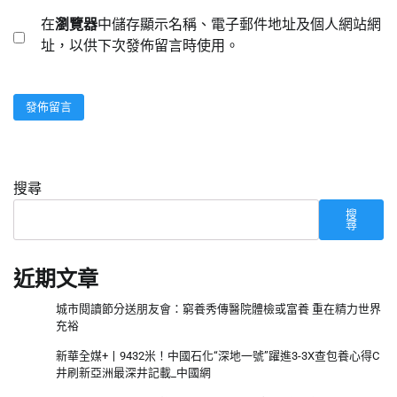
在
瀏覽器
中儲存顯示名稱、電子郵件地址及個人網站網
址，以供下次發佈留言時使用。
搜尋
搜
尋
近期文章
城市閱讀節分送朋友會：窮養秀傳醫院體檢或富養 重在精力世界
充裕
新華全媒+丨9432米！中國石化“深地一號”躍進3-3X查包養心得C
井刷新亞洲最深井記載_中國網