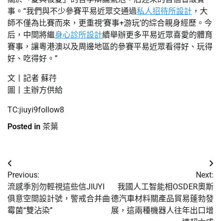
事。“我們與不少參賽平易近眾交通過
私人招待所設計
，大
師不僅為比賽而來，更重視‘賽事+游玩’的綜合親身經歷。今
后，中間將繼
身心診所設計
續舉辦更多平易近眾喜愛的體育
賽事，讓粵港澳以及周邊地區的參賽平易近眾看得好、玩得
好、吃得好。”
文丨記者 蘇荇
圖丨主辦方供給
TC:jiuyi9follow8
Posted in
茶葉
文
Previous:
Next:
章
流感季別勿輕視這些信JIUYI
我國人工智能相OSDER奧斯
俱意空間設計號，警戒合并曲
德汽車材料關產品貿易蓬勃發
導
霉菌“雙沾染”
展，這兩種機器人往年出口增
覽