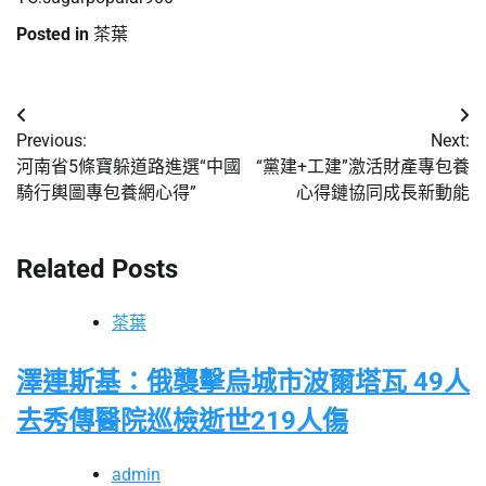
Posted in
茶葉
文
Previous:
Next:
章
河南省5條寶躲道路進選“中國
“黨建+工建”激活財產專包養
騎行輿圖專包養網心得”
心得鏈協同成長新動能
導
覽
Related Posts
茶葉
澤連斯基：俄襲擊烏城市波爾塔瓦 49人
去秀傳醫院巡檢逝世219人傷
admin