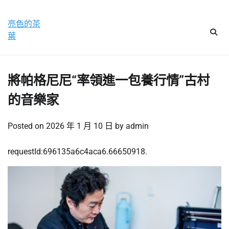
Skip
星期六, 8 8 月, 2026
to
亮色的茶
content
葉
將帕格尼尼“率領進一包養行情”古村
的音樂家
Posted on
2026 年 1 月 10 日
by
admin
requestId:696135a6c4aca6.66650918.