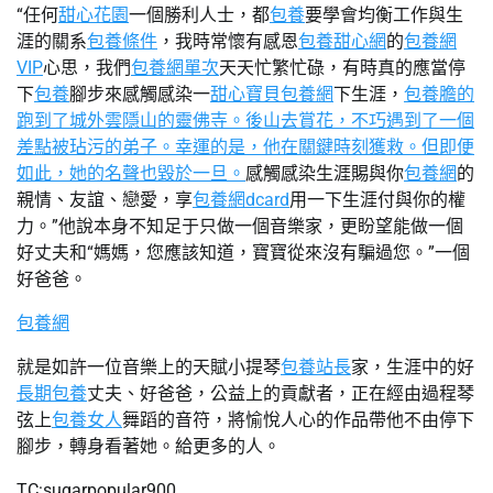
“任何
甜心花園
一個勝利人士，都
包養
要學會均衡工作與生
涯的關系
包養條件
，我時常懷有感恩
包養甜心網
的
包養網
VIP
心思，我們
包養網單次
天天忙繁忙碌，有時真的應當停
下
包養
腳步來感觸感染一
甜心寶貝包養網
下生涯，
包養膽的
跑到了城外雲隱山的靈佛寺。後山去賞花，不巧遇到了一個
差點被玷污的弟子。幸運的是，他在關鍵時刻獲救。但即便
如此，她的名聲也毀於一旦。
感觸感染生涯賜與你
包養網
的
親情、友誼、戀愛，享
包養網dcard
用一下生涯付與你的權
力。”他說本身不知足于只做一個音樂家，更盼望能做一個
好丈夫和“媽媽，您應該知道，寶寶從來沒有騙過您。”一個
好爸爸。
包養網
就是如許一位音樂上的天賦小提琴
包養站長
家，生涯中的好
長期包養
丈夫、好爸爸，公益上的貢獻者，正在經由過程琴
弦上
包養女人
舞蹈的音符，將愉悅人心的作品帶他不由停下
腳步，轉身看著她。給更多的人。
TC:sugarpopular900