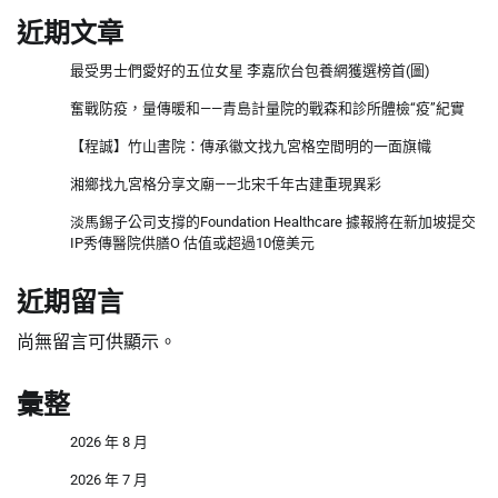
近期文章
最受男士們愛好的五位女星 李嘉欣台包養網獲選榜首(圖)
奮戰防疫，量傳暖和——青島計量院的戰森和診所體檢“疫”紀實
【程誠】竹山書院：傳承徽文找九宮格空間明的一面旗幟
湘鄉找九宮格分享文廟——北宋千年古建重現異彩
淡馬錫子公司支撐的Foundation Healthcare 據報將在新加坡提交
IP秀傳醫院供膳O 估值或超過10億美元
近期留言
尚無留言可供顯示。
彙整
2026 年 8 月
2026 年 7 月