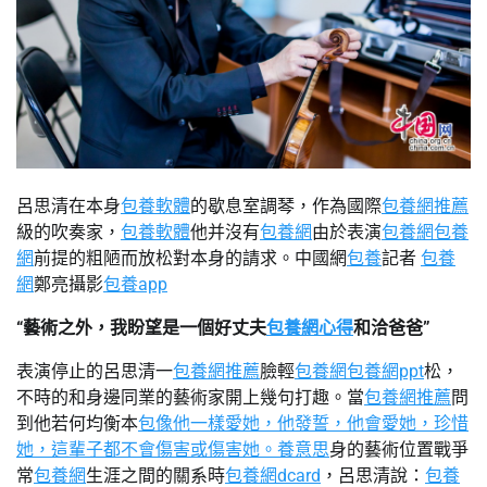
呂思清在本身
包養軟體
的歇息室調琴，作為國際
包養網推薦
級的吹奏家，
包養軟體
他并沒有
包養網
由於表演
包養網
包養
網
前提的粗陋而放松對本身的請求。中國網
包養
記者
包養
網
鄭亮攝影
包養app
“藝術之外，我盼望是一個好丈夫
包養網心得
和洽爸爸”
表演停止的呂思清一
包養網推薦
臉輕
包養網
包養網ppt
松，
不時的和身邊同業的藝術家開上幾句打趣。當
包養網推薦
問
到他若何均衡本
包像他一樣愛她，他發誓，他會愛她，珍惜
她，這輩子都不會傷害或傷害她。養意思
身的藝術位置戰爭
常
包養網
生涯之間的關系時
包養網dcard
，呂思清說：
包養