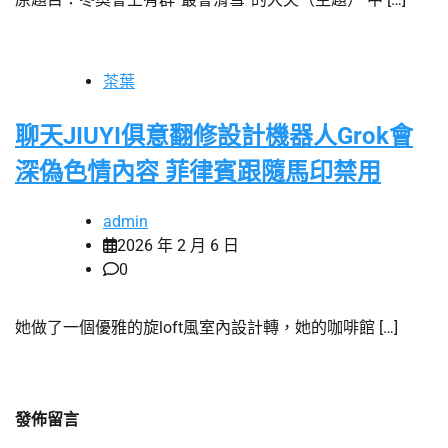
茶葉
聊天JIUYI俱意翻修設計機器人Grok會
深偽色情內容 菲律賓跟隨馬印禁用
admin
2026 年 2 月 6 日
0
她做了一個優雅的旋loft風室內設計轉，她的咖啡館 […]
發佈留言