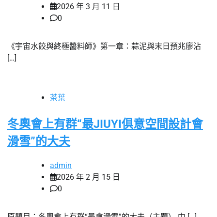
2026 年 3 月 11 日
0
《宇宙水餃與終極醬料師》第一章：蒜泥與末日預兆廖沾
[…]
茶葉
冬奧會上有群“最JIUYI俱意空間設計會
滑雪”的大夫
admin
2026 年 2 月 15 日
0
原題目：冬奧會上有群“最會滑雪”的大夫（主題） 中 […]