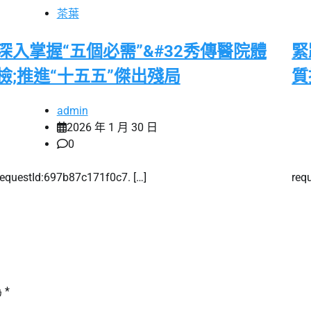
茶葉
深入掌握“五個必需”&#32秀傳醫院體
緊
檢;推進“十五五”傑出殘局
質
admin
2026 年 1 月 30 日
0
requestId:697b87c171f0c7. […]
req
為
*