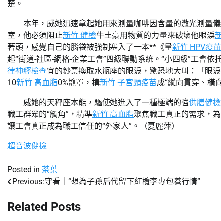
楚。
本年，威她迅速拿起她用來測量咖啡因含量的激光測量儀
室，他必須阻止
新竹 健檢
牛土豪用物質的力量來破壞他眼淚
著頭，感覺自己的腦袋被強制塞入了一本**《量
新竹 HPV疫苗
起“
街道-社區-網格-企業工會
”四級聯動系統。“小四級”工會依
律神經檢查
宜的鈔票換取水瓶座的眼淚，驚恐地大叫：「眼淚
10
新竹 高血脂
0%籠罩，構
新竹 子宮頸疫苗
成“縱向貫穿、橫
威她的天秤座本能，驅使她進入了一種極端的強
供膳健檢
職工群眾的“觸角”，精準
新竹 高血脂
聚焦職工真正的需求，為
讓工會真正成為職工信任的“外家人”。（夏麗萍）
超音波健檢
Posted in
茶葉
Previous:
守看｜“想為子孫后代留下紅欖李專包養行情”
文
章
Related Posts
導