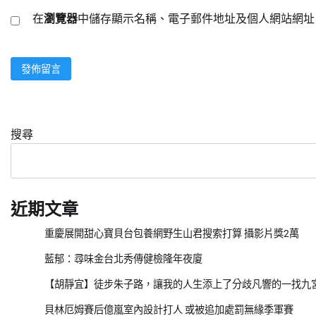
在
瀏覽器
中儲存顯示名稱、電子郵件地址及個人網站網址
搜尋
近期文章
重慶展開甜心寶貝台包養網野生山君搜索打算 攝影片獎2萬
藍郁：尋味金台北秀傳健檢隆年夜廈
【胡靜宜】徒步朱子路，讓我的人生添上了分歧凡響的一找九
貝林厄姆賽后億嵐室內設計打人 或被追加處罰無緣季軍賽