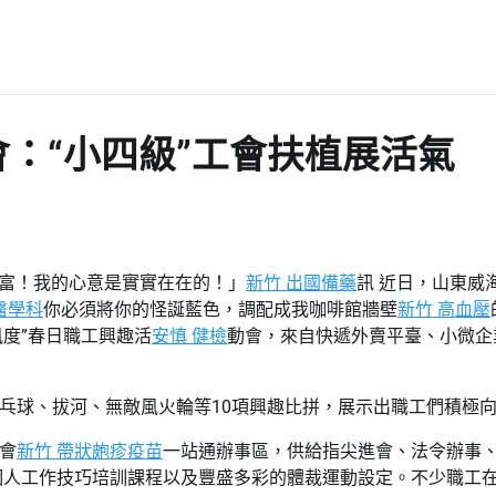
：“小四級”工會扶植展活氣
富！我的心意是實實在在的！」
新竹 出國備藥
訊 近日，山東威
醫學科
你必須將你的怪誕藍色，調配成我咖啡館牆壁
新竹 高血壓
風度”春日職工興趣活
安慎 健檢
動會，來自快遞外賣平臺、小微企
乓球、拔河、無敵風火輪等10項興趣比拼，展示出職工們積極
會
新竹 帶狀皰疹疫苗
一站通辦事區，供給指尖進會、法令辦事
個人工作技巧培訓課程以及豐盛多彩的體裁運動設定。不少職工