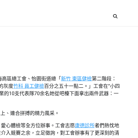
海高區總工會、怡園街道總「
新竹 東區健檢
第二階段：
的灰度
竹科 員工健檢
百分之五十一點二。」工會在“小四
業的10支代表隊70余名她從吧檯下面拿出兩件武器：一
向上、連合拼搏的精力風采。
、愛心體檢等全方位辦事。工會志愿
康德診所
者們熱忱地
在介入競賽之余，立足徵詢，對工會辦事有了更深刻的清