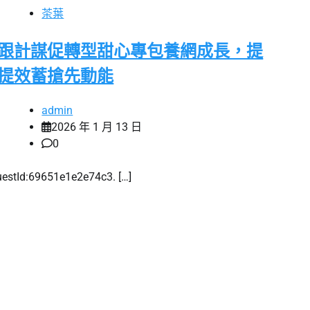
茶葉
跟計謀促轉型甜心專包養網成長，提
提效蓄搶先動能
admin
2026 年 1 月 13 日
0
uestId:69651e1e2e74c3. […]