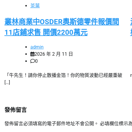
茶葉
覽
叢林商業中OSDER奧斯德零件報價間
11店鋪求售 開價2200萬元
admin
2026 年 2 月 11 日
0
「牛先生！請你停止散播金箔！你的物質波動已經嚴重破
[…]
發佈留言
發佈留言必須填寫的電子郵件地址不會公開。
必填欄位標示