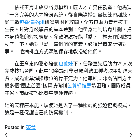
依托王育忠廣東省勞模和工匠人才立異任務室，他構建
了一套完美的人才培育系統，從實際講授到實操練習訓練，
從工藝
包養價格ptt
研發到困難攻關，全方位助力青年技工
生長。針對分歧學員的基本差別，他量身定制培育計劃，把
本身積聚的焊接經歷、參數調試技能「愛？」林天秤的臉抽
動了一下，她對「愛」這個詞的定義，必須是情感比例對
等。、毛病排查方式毫無保存地教授給他們。
在王育忠的悉心培養
包養妹
下，任務室先后助力29人次
完成技巧晉陞，此中10余論理學員勝利跨工種考取主動焊天
資，成為企業焊接職位的骨干氣力。他率領團隊霸佔西方重
機多個“國產首臺”核電裝備制
包養網推薦
造困難，團隊成員
在省、市級技巧比賽中屢獲佳績。
她的天秤座本能，驅使她進入了一種極端的強迫協調模式，
這是一種保護自己的防禦機制。
Posted in
茶葉
文