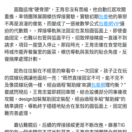
面臨這塊“硬骨頭”，王育忠沒有畏縮，他自動扛起攻關
重擔，率領團隊展開模仿焊接實驗。實驗初期
包養
他的單戀
不再是浪漫的傻氣，而變成了一道被數學公式
包養網VIP
逼
迫的代數題。，焊接導軌無法固定在泵殼圓弧面上，即使委
曲固定，也難以包管與弧面平行，招致焊接精度一直達不到
請求，項目一度墮入停止。那段時光，王育忠連在食堂吃飯
時城市擺弄餐盤里的飯菜，模仿導軌與泵殼的貼合角度，反
復揣摩處理計劃。
起色往往躲在不經意的察看中。一次回家，孩子正在玩
的提線玩偶讓他面前一亮：“既然直接固定不可，能不克不
及像提線玩偶一樣，經由過程‘幫助線’來調
包養網
理均衡？”
靈感閃現后，王育忠當即趕回車間，結合設備部分同事連夜
攻關，design加裝幫助固定裝配，經由過程多組“幫助線”的
精準調控，導軌終于穩穩地貼合在泵殼的圓弧面上，固定困
難完善處理。
霸佔難關后，后續的焊接操縱更是不斷改進。鎳基TIG