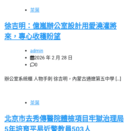
茶葉
徐吉明：億嵐辦公室設計用愛澆灌將
來，專心收穫盼望
admin
2026 年 2 月 28 日
0
辦公室系統櫃 人物手刺 徐吉明，內蒙古通遼第五中學 […]
茶葉
北京市去秀傳醫院體檢項目牢獄治理局
5年培育平易近警教員503人