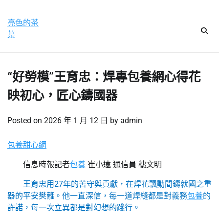
Skip
星期六, 8 8 月, 2026
to
亮色的茶
content
葉
“好勞模”王育忠：焊專包養網心得花
映初心，匠心鑄國器
Posted on
2026 年 1 月 12 日
by
admin
包養甜心網
信息時報記者
包養
崔小遠 通信員 穗文明
王育忠用27年的苦守與貢獻，在焊花飄動間鑄就國之重
器的平安樊籬。他一直深信，每一道焊縫都是對義務
包養
的
許諾，每一次立異都是對幻想的踐行。