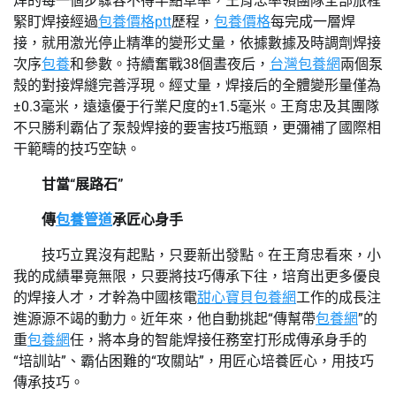
焊的每一個步驟容不得半點草率，王育忠率領團隊全部旅程
緊盯焊接經過
包養價格ptt
歷程，
包養價格
每完成一層焊
接，就用激光停止精準的變形丈量，依據數據及時調劑焊接
次序
包養
和參數。持續奮戰38個晝夜后，
台灣包養網
兩個泵
殼的對接焊縫完善浮現。經丈量，焊接后的全體變形量僅為
±0.3毫米，遠遠優于行業尺度的±1.5毫米。王育忠及其團隊
不只勝利霸佔了泵殼焊接的要害技巧瓶頸，更彌補了國際相
干範疇的技巧空缺。
甘當“展路石”
傳
包養管道
承匠心身手
技巧立異沒有起點，只要新出發點。在王育忠看來，小
我的成績畢竟無限，只要將技巧傳承下往，培育出更多優良
的焊接人才，才幹為中國核電
甜心寶貝包養網
工作的成長注
進源源不竭的動力。近年來，他自動挑起“傳幫帶
包養網
”的
重
包養網
任，將本身的智能焊接任務室打形成傳承身手的
“培訓站”、霸佔困難的“攻關站”，用匠心培養匠心，用技巧
傳承技巧。