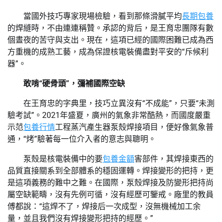
當國外技巧專家現場檢驗，看到那條滑膩平均
長期包養
的焊縫時，不由連連稱贊。承認的背后，是王育忠團隊有數
個晝夜的苦守與支出。現在，這項已經的國際困難已成為西
方重機的成熟工藝，成為保證核電裝備盡對平安的“斥候利
器”。
敢啃“硬骨頭”，彌補國際空缺
在王育忠的字典里，技巧立異沒有“不成能”，只要“未測
驗考試”。2021年盛夏，廣州的氣象非常酷熱，而國度嚴重
示范
包養行情
工程蒸汽產生器泵殼焊接項目，便好像氣象普
通，“烤”驗著每一位介入者的意志與聰明。
泵殼是核電裝備中的要
包養金額
害部件，其焊接東西的
品質直接關系到全部體系的穩固運轉。焊接變形的把持，更
是這項義務的難中之難。在國際，泵殼焊接及防變形把持尚
屬空缺範疇，沒有先例可循，沒有經歷可鑒戒。廠里的教員
傅都說：“這焊不了，焊接后一次成型，沒無機械加工余
量，並且我們沒有焊接變形把持的經歷。”