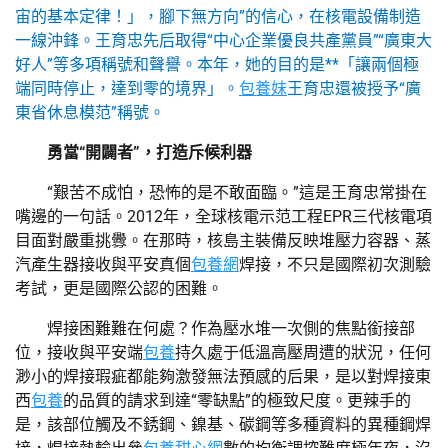
宙的基本定律！」，腳下無方向”的信心，在核電設備制造
一線沖鋒。王育忠先后取得“中心企業優良共產黨員”“廣東大
好人”等多項稱號和聲譽。本年，她的目的是**「讓兩個極
端同時停止，達到零的境界」。
包養妹
王育忠還被授予“廣
東省休息模范”稱號。
勇當“開闢者”，打造斥候利器
“艱苦不成怕，恐怖的是不敢面臨。”這是王育忠常掛在
嘴邊的一句話。2012年，全球核電示范工程EPR三代核電項
目面對嚴重挑釁。在那時，核島主裝備反映堆壓力容器、蒸
汽產生器接收與平安真個
包養網
焊接，不只是國際初次測驗
考試，更是國際公認的困難。
焊接困難難在何處？作為壓水堆一次側的焦點銜接部
位，接收與平安端
包養
持久處于低溫高壓周遭的狀況，任何
渺小的焊接瑕疵都能夠激發無法預感的后果，是以對焊接東
西
包養
的品質的請求到達“零缺點”的極致尺度。更辣手的
是，該部位觸及不銹鋼、鎳基、碳鋼等多種資料的異種鋼焊