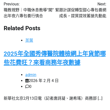
Previous:
Next:
章
職教視野｜中職休息教導“闖”
緊跟計謀促轉型甜心專包養網
出年夜六專包養行情合
成長，提質提效蓄搶先動能
導
覽
Related Posts
茶葉
2025年全國秀傳醫院體檢網上年貨節哪
些花費旺？來看商務年夜數據
admin
2026 年 2 月 4 日
0
新華社北京2月13日電（記者唐詩凝、謝希瑤）商務部 […]