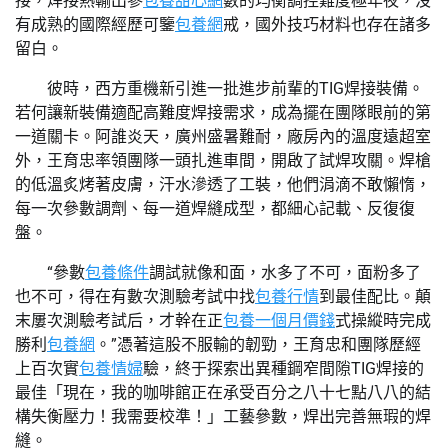
接，焊接熱輸出參
包養甜心網
數的均衡調控難度極年夜，沒
有成熟的國際經歷可鑒
包養網
戒，國外技巧材料也存在諸多
留白。
彼時，西方重機新引進一批進步前輩的TIG焊接裝備。
若何讓新裝備適配高難度焊接需求，成為擺在團隊眼前的第
一道關卡。阿誰炎天，廣州盛暑難耐，廠房內的溫度遠超室
外，王育忠率領團隊一頭扎進車間，開啟了試焊攻關。焊槍
的低溫炙烤著皮膚，汗水滲透了工裝，他們涓滴不敢懶惰，
每一次參數調劑、每一道焊縫成型，都細心記載、反復復
盤。
“參數
包養條件
調試就像和面，水多了不可，面粉多了
也不可，得在有數次測驗考試中找
包養行情
到最佳配比。顛
末屢次測驗考試后，才幹在正
包養一個月價錢
式操縱時完成
勝利
包養網
。”憑著這股不服輸的韌勁，王育忠和團隊歷經
上百次實
包養情婦
驗，終于探索出異種鋼窄間隙TIG焊接的
最佳「現在，我的咖啡館正在承受百分之八十七點八八的結
構失衡壓力！我需要校準！」工藝參數，焊出完善無瑕的焊
縫。