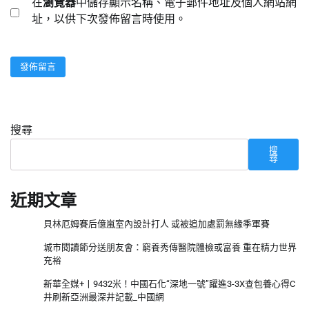
在
瀏覽器
中儲存顯示名稱、電子郵件地址及個人網站網
址，以供下次發佈留言時使用。
搜尋
搜
尋
近期文章
貝林厄姆賽后億嵐室內設計打人 或被追加處罰無緣季軍賽
城市閱讀節分送朋友會：窮養秀傳醫院體檢或富養 重在精力世界
充裕
新華全媒+丨9432米！中國石化“深地一號”躍進3-3X查包養心得C
井刷新亞洲最深井記載_中國網