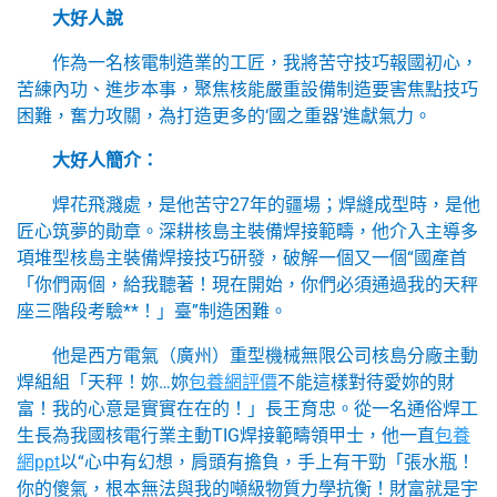
大好人說
作為一名核電制造業的工匠，我將苦守技巧報國初心，
苦練內功、進步本事，聚焦核能嚴重設備制造要害焦點技巧
困難，奮力攻關，為打造更多的‘國之重器’進獻氣力。
大好人簡介：
焊花飛濺處，是他苦守27年的疆場；焊縫成型時，是他
匠心筑夢的勛章。深耕核島主裝備焊接範疇，他介入主導多
項堆型核島主裝備焊接技巧研發，破解一個又一個“國產首
「你們兩個，給我聽著！現在開始，你們必須通過我的天秤
座三階段考驗**！」臺”制造困難。
他是西方電氣（廣州）重型機械無限公司核島分廠主動
焊組組「天秤！妳…妳
包養網評價
不能這樣對待愛妳的財
富！我的心意是實實在在的！」長王育忠。從一名通俗焊工
生長為我國核電行業主動TIG焊接範疇領甲士，他一直
包養
網ppt
以“心中有幻想，肩頭有擔負，手上有干勁「張水瓶！
你的傻氣，根本無法與我的噸級物質力學抗衡！財富就是宇