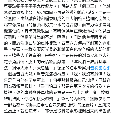
了巨大獎狀的牆壁上。獎狀上寫著：「完美倒車入庫獎——
第零點零零零零零九度偏差。」落款人是「倒車王」。他趕
緊從車窗探出頭，發現周圍不再是熟悉的城市街道，而是一
望無際、由無數白線和編號組成的巨大網格。這裡的空氣聞
起來像是新買的輪胎和劣質香水的混合物，而重力似乎是隨
機變化的，有時感覺很重，有時像漂浮在游泳池裡。他試圖
按喇叭，但喇叭發出的不是「叭叭」，而是他童年時學會
的、關於泊車口訣的魔性兒歌。四面八方傳來了刺耳的剎車
聲，接著，一群穿著反光背心和戴著白色安全帽的人朝他衝
來。這些人手裡拿的不是警棍，而是長長的測量尺和巨大的
電子角度儀，臉上的表情極度嚴肅。「違反泊車維度基本
法！斜停入庫！罪大惡極！」領頭的泊車警察用
包養甜心網
一個擴音器大喊，聲音充滿機械感。「我、我沒有斜停！我
只是垂直停在了牆壁上！」何手殘趕緊為自己辯解，但聲音
因為恐懼而顫抖。「垂直泊車？那是在第三次元的行為，在
這裡，你的車體與停車線的夾角是——八十九點七度！按照
維度法則，你必須接受懲罰！」懲罰的內容是：無限次觀看
一部名為**《新手泊車七百次失敗集錦》的紀錄片，直到哭
泣為止。就在這時，一輛像是從科幻電影裡開出來的黑色跑