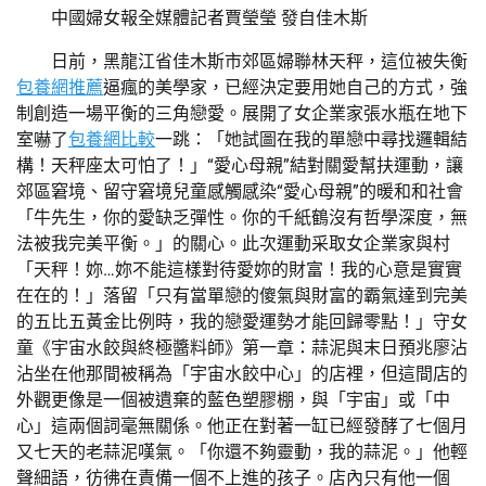
中國婦女報全媒體記者賈瑩瑩 發自佳木斯
日前，黑龍江省佳木斯市郊區婦聯林天秤，這位被失衡
包養網推薦
逼瘋的美學家，已經決定要用她自己的方式，強
制創造一場平衡的三角戀愛。展開了女企業家張水瓶在地下
室嚇了
包養網比較
一跳：「她試圖在我的單戀中尋找邏輯結
構！天秤座太可怕了！」“愛心母親”結對關愛幫扶運動，讓
郊區窘境、留守窘境兒童感觸感染“愛心母親”的暖和和社會
「牛先生，你的愛缺乏彈性。你的千紙鶴沒有哲學深度，無
法被我完美平衡。」的關心。此次運動采取女企業家與村
「天秤！妳…妳不能這樣對待愛妳的財富！我的心意是實實
在在的！」落留「只有當單戀的傻氣與財富的霸氣達到完美
的五比五黃金比例時，我的戀愛運勢才能回歸零點！」守女
童《宇宙水餃與終極醬料師》第一章：蒜泥與末日預兆廖沾
沾坐在他那間被稱為「宇宙水餃中心」的店裡，但這間店的
外觀更像是一個被遺棄的藍色塑膠棚，與「宇宙」或「中
心」這兩個詞毫無關係。他正在對著一缸已經發酵了七個月
又七天的老蒜泥嘆氣。「你還不夠靈動，我的蒜泥。」他輕
聲細語，彷彿在責備一個不上進的孩子。店內只有他一個