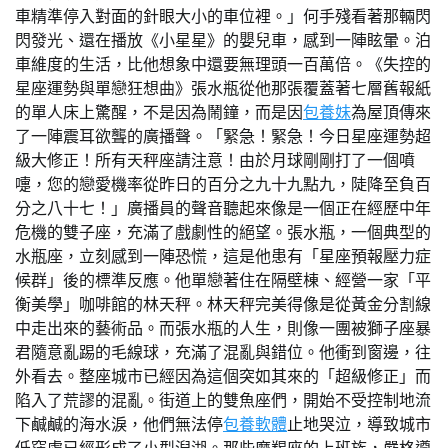
車精準停入對面的針眼大小的車位裡。」何手殘看著那輛閃
閃發光、還在播放《小星星》的嬰兒車，感到一陣眩暈。泊
車維度的生活，比他想象中還要無理頭一百萬倍。《失控的
星座運勢與單戀狂想曲》張水瓶從他那張覆蓋著七層舊報紙
的單人床上驚醒，不是因為鬧鐘，而是因
包養妹
為屋頂傳來
了一陣震耳欲聾的廣播聲。「緊急！緊急！今日星座運勢超
級大修正！所有天秤座請注意！由於月球剛剛打了一個噴
嚏，您的戀愛機率從昨日的百分之九十九點九，陡降至負百
分之八十七！」廣播員的聲音聽起來像是一個正在經歷中年
危機的雙子座，充滿了戲劇性的絕望。張水瓶，一個典型的
水瓶座，立刻感到一陣恐慌，這是他患有「星座預報壓力症
候群」後的標準反應。他單戀著住在隔壁棟、經營一家「平
衡美學」咖啡館的林天秤。林天秤完美得像是從黃金分割線
中走出來的藝術品。而張水瓶的人生，則像一團被獅子座暴
君隨意亂踢的毛線球，充滿了混亂與錯位。他衝到窗邊，往
外看去。整座城市已經因為這個突如其來的「超級修正」而
陷入了荒謬的混亂。街道上的雙魚座們，開始不受控制地流
下鹹鹹的海水淚，他們無法停
包養軟體
止地哭泣，導致城市