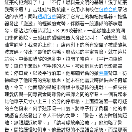
紅棗枸杞燃料了！」「不行！燃料是文明的基礎！沒了紅棗
我飛不遠！」吉娃娃特務抗議。它用小嘴咬住
包養合約
廖沾
沾的衣領，同時
短期包養
開啟了它背上的枸杞推進器。推進
器發出「滋滋」的輕微煎煮聲，伴隨著一股濃郁的蔘味爆
發。廖沾沾抱著蒜泥缸、K-999咬著他，一起從撞出來的洞
口衝向後院。王醋狂的醋罐機器人發出尖叫：「別想逃！醬
油黨餘孽！我會追上你！」店內剩下的所有空盤子被醋酸氣
波震碎，發出了最後的哀鳴。廖沾沾的宇宙冒險，就在這片
蒜泥、中藥和醋酸的混亂中，拉開了帷幕。《平行泊車維
度：車位爭奪戰》何手殘的人生，被兩個巨大的陰影籠罩
著：停車費，以及平行泊車。他那輛老舊的掀
包養
背車，彷
彿繼承了他所有的駕駛焦慮，從未在他需要時提供過任何幫
助。今天，他面臨的是城市傳說中最恐怖的挑戰，一條夾在
理髮店與一間專賣金屬雕像的畫廊之間的窄巷。一個看起來
比他車子尺寸小上三十公分的停車格，上面還灑著一層可疑
的白色粉末。何手殘深吸一口氣。將車子打了倒檔。他的車
載語音系統發出了令人不快的女聲：「警告，後方障礙物距
離：無限趨近於零。」「請考慮放棄治療。」他忽略了警
告，開始緩慢地倒車。他最討厭的不是語音系統，而是那兩