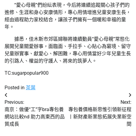
“愛心母親”們紛紜表現，今后將連續追蹤關心孩子們的
進修、生涯和身心安康情形，專心用情增進兒童安康生長，
經由過程助力家校結合，讓孩子們擁有一個暖和幸福的童
年。
據悉，佳木斯市郊區婦聯將連續動員“愛心母親”常態化
展開兒童關愛辦事，面臨面、手拉手、心貼心為窘境、留守
兒童辦實事、獻愛心、解困難，專心用情當好少年兒童生長
的引路人、權益的守護人、將來的筑夢人。
TC:sugarpopular900
Posted in
茶葉
文
Previous:
Next:
章
南京：做優“工”字bra專包養
專包養價格新思惟引領新征程
網站比較nd 助力高東西的品
丨新財產新業態拓展失業新空
導
質成長
間
覽