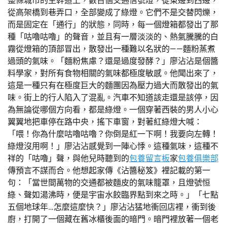
整條城市的主幹道上，數百個交通信號燈，從東邊到西邊，
從高架橋到巷弄口，全部變成了綠燈。它們不是交替閃爍，
而是固定在「通行」的狀態，同時，每一個燈箱都發出了那
種「咕嚕咕嚕」的聲音，並且有一層淡淡的、熱氣騰騰的白
霧從燈箱的頂部冒出，散發出一種難以名狀的——麵粉蒸煮
過頭的氣味。「麵粉焦慮？還是過度發酵？」廖沾沾是個醬
料學家，對所有食物相關的氣味都極度敏感。他聞出來了，
這是一種只有在極度巨大的麵團因為壓力過大而散發出的氣
味。街上的行人陷入了混亂。汽車不知道該走還是該停，因
為無論從哪個方向看，都是綠燈。一個穿著西裝的男人小心
翼翼地把車停在路中央，搖下車窗，對著紅綠燈大喊：
「喂！你為什麼咕嚕咕嚕？你倒是紅一下啊！我要向左轉！
綠燈沒用啊！」廖沾沾感覺到一陣心悸。這種氣味，這種不
祥的「咕嚕」聲，與他兒時聽到的
包養留言板
家
包養俱樂部
傳預言不謀而合。他想起家傳《沾醬秘笈》裡記載的第一
句：「當世間萬物的交通都被麵皮的氣味籠罩，且燈號恒
綠、聲如湯沸時，便是宇宙水餃臨界點到來之時。」「七點
五個地球年…怎麼這麼快？」廖沾沾猛地衝回店裡，衝到後
廚，打開了一個藏在舊冰櫃後面的暗門。暗門裡放著一個老