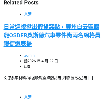
Related Posts
茶葉
日常巡視揪出假貨窩點，廣州白云區鶴
龍OSDER奧斯德汽車零件街兩名網格員
獲街道表揚
admin
2026 年 4 月 22 日
0
文德系車材料/羊城晚報全媒體記者 周聰 圖/受訪者 […]
茶葉