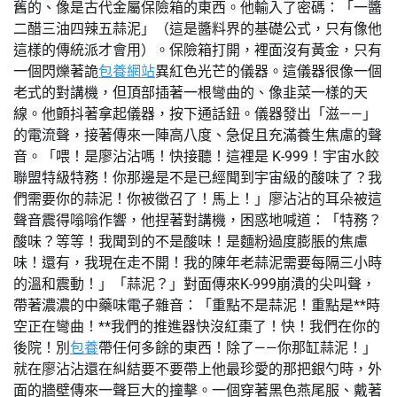
舊的、像是古代金屬保險箱的東西。他輸入了密碼：「一醬
二醋三油四辣五蒜泥」（這是醬料界的基礎公式，只有像他
這樣的傳統派才會用）。保險箱打開，裡面沒有黃金，只有
一個閃爍著詭
包養網站
異紅色光芒的儀器。這儀器很像一個
老式的對講機，但頂部插著一根彎曲的、像韭菜一樣的天
線。他顫抖著拿起儀器，按下通話鈕。儀器發出「滋——」
的電流聲，接著傳來一陣高八度、急促且充滿養生焦慮的聲
音。「喂！是廖沾沾嗎！快接聽！這裡是 K-999！宇宙水餃
聯盟特級特務！你那邊是不是已經聞到宇宙級的酸味了？我
們需要你的蒜泥！你被徵召了！馬上！」廖沾沾的耳朵被這
聲音震得嗡嗡作響，他捏著對講機，困惑地喊道：「特務？
酸味？等等！我聞到的不是酸味！是麵粉過度膨脹的焦慮
味！還有，我現在走不開！我的陳年老蒜泥需要每隔三小時
的溫和震動！」「蒜泥？」對面傳來K-999崩潰的尖叫聲，
帶著濃濃的中藥味電子雜音：「重點不是蒜泥！重點是**時
空正在彎曲！**我們的推進器快沒紅棗了！快！我們在你的
後院！別
包養
帶任何多餘的東西！除了——你那缸蒜泥！」
就在廖沾沾還在糾結要不要帶上他最珍愛的那把銀勺時，外
面的牆壁傳來一聲巨大的撞擊。一個穿著黑色燕尾服、戴著