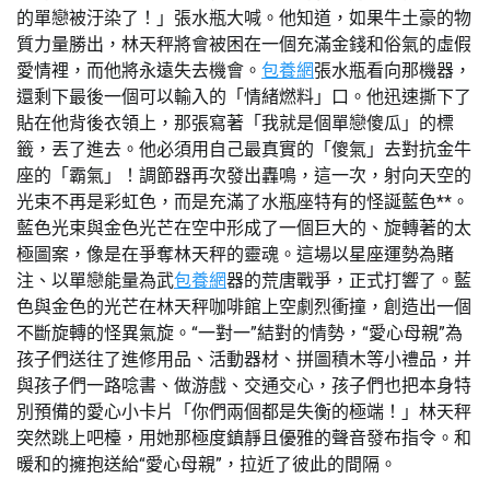
的單戀被汙染了！」張水瓶大喊。他知道，如果牛土豪的物
質力量勝出，林天秤將會被困在一個充滿金錢和俗氣的虛假
愛情裡，而他將永遠失去機會。
包養網
張水瓶看向那機器，
還剩下最後一個可以輸入的「情緒燃料」口。他迅速撕下了
貼在他背後衣領上，那張寫著「我就是個單戀傻瓜」的標
籤，丟了進去。他必須用自己最真實的「傻氣」去對抗金牛
座的「霸氣」！調節器再次發出轟鳴，這一次，射向天空的
光束不再是彩虹色，而是充滿了水瓶座特有的怪誕藍色**。
藍色光束與金色光芒在空中形成了一個巨大的、旋轉著的太
極圖案，像是在爭奪林天秤的靈魂。這場以星座運勢為賭
注、以單戀能量為武
包養網
器的荒唐戰爭，正式打響了。藍
色與金色的光芒在林天秤咖啡館上空劇烈衝撞，創造出一個
不斷旋轉的怪異氣旋。“一對一”結對的情勢，“愛心母親”為
孩子們送往了進修用品、活動器材、拼圖積木等小禮品，并
與孩子們一路唸書、做游戲、交通交心，孩子們也把本身特
別預備的愛心小卡片「你們兩個都是失衡的極端！」林天秤
突然跳上吧檯，用她那極度鎮靜且優雅的聲音發布指令。和
暖和的擁抱送給“愛心母親”，拉近了彼此的間隔。