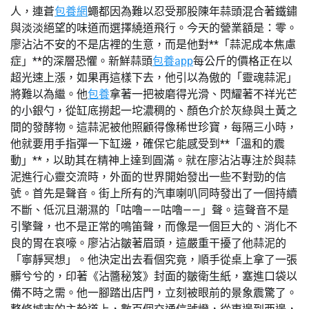
人，連蒼
包養網
蠅都因為難以忍受那股陳年蒜頭混合著鐵鏽
與淡淡絕望的味道而選擇繞道飛行。今天的營業額是：零。
廖沾沾不安的不是店裡的生意，而是他對**「蒜泥成本焦慮
症」**的深層恐懼。新鮮蒜頭
包養app
每公斤的價格正在以
超光速上漲，如果再這樣下去，他引以為傲的「靈魂蒜泥」
將難以為繼。他
包養
拿著一把被磨得光滑、閃耀著不祥光芒
的小銀勺，從缸底撈起一坨濃稠的、顏色介於灰綠與土黃之
間的發酵物。這蒜泥被他照顧得像稀世珍寶，每隔三小時，
他就要用手指彈一下缸邊，確保它能感受到**「溫和的震
動」**，以助其在精神上達到圓滿。就在廖沾沾專注於與蒜
泥進行心靈交流時，外面的世界開始發出一些不對勁的信
號。首先是聲音。街上所有的汽車喇叭同時發出了一個持續
不斷、低沉且潮濕的「咕嚕——咕嚕——」聲。這聲音不是
引擎聲，也不是正常的鳴笛聲，而像是一個巨大的、消化不
良的胃在哀嚎。廖沾沾皺著眉頭，這嚴重干擾了他蒜泥的
「寧靜冥想」。他決定出去看個究竟，順手從桌上拿了一張
髒兮兮的，印著《沾醬秘笈》封面的皺衛生紙，塞進口袋以
備不時之需。他一腳踏出店門，立刻被眼前的景象震驚了。