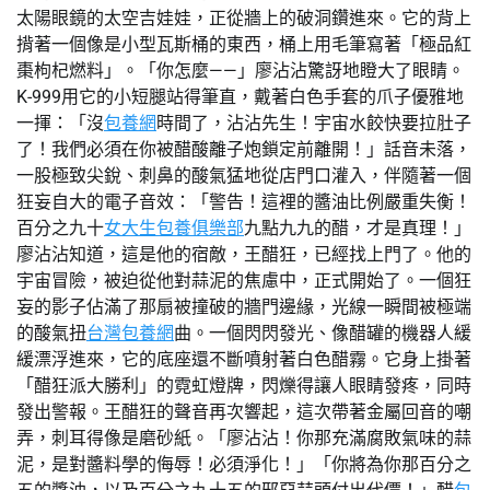
太陽眼鏡的太空吉娃娃，正從牆上的破洞鑽進來。它的背上
揹著一個像是小型瓦斯桶的東西，桶上用毛筆寫著「極品紅
棗枸杞燃料」。「你怎麼——」廖沾沾驚訝地瞪大了眼睛。
K-999用它的小短腿站得筆直，戴著白色手套的爪子優雅地
一揮：「沒
包養網
時間了，沾沾先生！宇宙水餃快要拉肚子
了！我們必須在你被醋酸離子炮鎖定前離開！」話音未落，
一股極致尖銳、刺鼻的酸氣猛地從店門口灌入，伴隨著一個
狂妄自大的電子音效：「警告！這裡的醬油比例嚴重失衡！
百分之九十
女大生包養俱樂部
九點九九的醋，才是真理！」
廖沾沾知道，這是他的宿敵，王醋狂，已經找上門了。他的
宇宙冒險，被迫從他對蒜泥的焦慮中，正式開始了。一個狂
妄的影子佔滿了那扇被撞破的牆門邊緣，光線一瞬間被極端
的酸氣扭
台灣包養網
曲。一個閃閃發光、像醋罐的機器人緩
緩漂浮進來，它的底座還不斷噴射著白色醋霧。它身上掛著
「醋狂派大勝利」的霓虹燈牌，閃爍得讓人眼睛發疼，同時
發出警報。王醋狂的聲音再次響起，這次帶著金屬回音的嘲
弄，刺耳得像是磨砂紙。「廖沾沾！你那充滿腐敗氣味的蒜
泥，是對醬料學的侮辱！必須淨化！」「你將為你那百分之