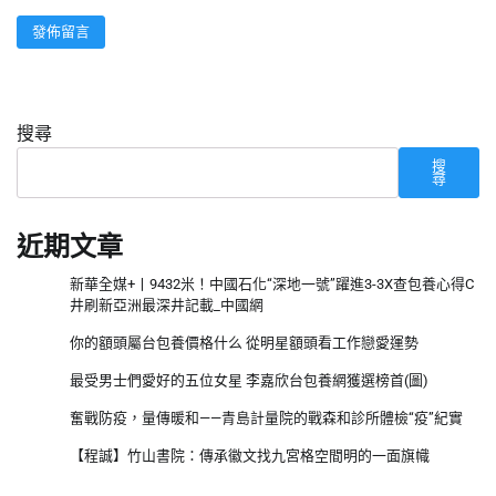
搜尋
搜
尋
近期文章
新華全媒+丨9432米！中國石化“深地一號”躍進3-3X查包養心得C
井刷新亞洲最深井記載_中國網
你的額頭屬台包養價格什么 從明星額頭看工作戀愛運勢
最受男士們愛好的五位女星 李嘉欣台包養網獲選榜首(圖)
奮戰防疫，量傳暖和——青島計量院的戰森和診所體檢“疫”紀實
【程誠】竹山書院：傳承徽文找九宮格空間明的一面旗幟