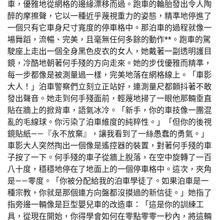
車，優雅地從網格的邊緣漂移而過。跑車的輪胎發出令人陶
醉的摩擦聲，它以一種近乎蔑視重力的姿態，精準地停進了
一個只有它車身尺寸寬度的停車格中。那泊車的過程就像一
場舞蹈，流暢、完美，且毫無任何多餘的動作**。跑車的駕
駛座上走出一個全身黑色皮衣的女人，她戴著一副透明護目
鏡，冷酷地朝著何手殘的方向走來。她的步伐優雅而精準，
每一步都像是被測量過一樣，完美地落在網格線上。「車影
大人！」泊車警察們立刻立正站好，連測量尺都顫抖著不敢
發出聲音。她走到何手殘面前，輕蔑地掃了一眼他那輛垂直
貼在牆上的掀背車，語氣冰冷。「新手，你的車技像一團混
亂的毛線球。你污染了泊車維度的純粹性。」「但你的後視
鏡貼紙——『永不放棄』，讓我看到了一絲愚蠢的勇氣。」
車影大人突然掏出一個像是遙控器的裝置，對著何手殘的車
子按了一下。何手殘的車子從牆上脫落，在空中旋轉了一百
八十度，穩穩地停在了地面上的一個停車格中。這次，夾角
是——零度。「你被分配給我的泊車學徒了。如果泊車是一
種宗教，你就是那個連方向盤都沒摸過的新信徒。」她指了
指旁邊一輛像是巨型嬰兒車的改造車：「這是你的訓練工
具，從現在開始，你得學會如何在零點零零一秒內，將這輛