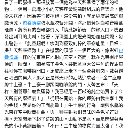
看了一眼腳邊。那裡放著一個他為林天秤準備了兩年的禮
物：一個用一萬塊小小的天秤座黃銅齒輪組成的音樂盒。他
從未送出，因為害怕被拒絕。這份害怕，就是純度最高的單
戀情感。
包養情婦
張水瓶咬緊牙關，將那個黃銅齒輪音樂盒
砸爛，將所有的齒輪都倒入「情感調節器」的輸入口。機器
發出刺耳的尖叫，接著，彈珠臺上的燈光開始瘋狂閃爍，發
出警告。「能量超載！檢測到極致純粹的單戀能量！目標：
提升天秤座運勢！」在機器的頂部，一個巨大的、像彩虹
包
養情婦
一樣的光束筆直地射向天空。然而，就在光束衝出屋
頂的一瞬間，一輛塗滿了金色、裝飾著巨大公牛角的悍馬車
猛地停在咖啡館門口。駕駛座上走下一個全身肌肉、戴著鑽
石項圈的男人，那人正是林天秤的狂熱追求者——金牛座霸
總牛土豪。牛土豪一腳踢開咖啡館的門，大聲宣布：「天
秤！別管那什麼負運勢！我已經用一百噸的純金箔買下了今
天所有的壞運氣！」「從現在開始，你的運勢由我主宰！我
的金錢，就是你的正面能量！」牛土豪的行為，讓張水瓶的
光束在空中瞬間扭曲，與一種夾雜著銅臭味的金色光芒對
撞。天空開始下起了荒謬的雨。雨點不是水，而是閃耀著淚
光的小小黃銅齒輪。「不行！金牛座的物質力量太強了！我