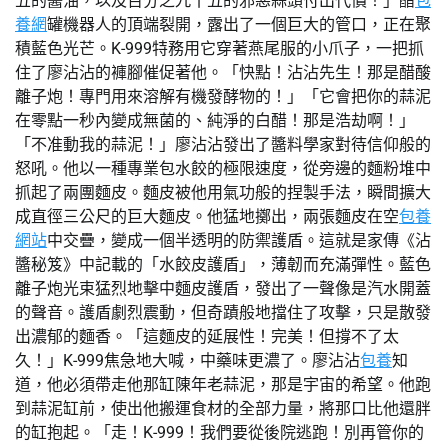
五的醬油，以及百分之九十五的邪惡蒜頭付出代價！」醋
包
養網
罐機器人的頂端裂開，露出了一個巨大的管口，正在聚
積藍色光芒。K-999特務用它穿著燕尾服的小爪子，一把抓
住了廖沾沾的褲腳催促著他。「快點！沾沾先生！那是醋酸
離子炮！專門用來溶解有機發酵物的！」「它會把你的蒜泥
在零點一秒內變成無菌的、純淨的白醋！那是浩劫啊！」
「不准動我的蒜泥！」廖沾沾發出了醬料學家對待信仰般的
怒吼。他以一種專業包水餃的極限速度，從旁邊的麵粉堆中
抓起了兩團麵皮。麵皮被他用氣功般的捏製手法，瞬間擴大
成直徑三公尺的巨大麵皮。他猛地擲出，兩張麵皮在空
包養
網站
中交疊，變成一個半透明的防禦護盾。這就是家傳《沾
醬秘笈》中記載的「水餃皮護盾」，薄韌而充滿彈性。藍色
離子炮光束猛烈地擊中麵皮護盾，發出了一聲像是汽水開蓋
的聲音。護盾劇烈震動，但奇蹟般地擋住了攻擊，只是散發
出濃郁的麵香。「這麵皮的延展性！完美！但撐不了太
久！」K-999焦急地大喊，中藥味更濃了。廖沾沾
包養
知
道，他必須帶走他那缸陳年老蒜泥，那是宇宙的希望。他跑
到蒜泥缸前，使出他搬運食材的全部力量，將那口比他還胖
的缸抱起。「走！K-999！我們要從後院逃跑！別再管你的