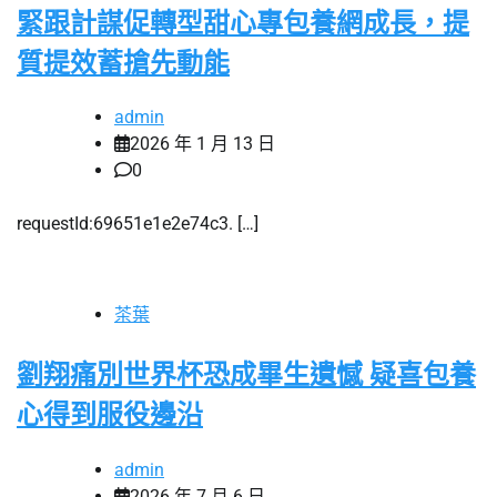
緊跟計謀促轉型甜心專包養網成長，提
質提效蓄搶先動能
admin
2026 年 1 月 13 日
0
requestId:69651e1e2e74c3. […]
茶葉
劉翔痛別世界杯恐成畢生遺憾 疑喜包養
心得到服役邊沿
admin
2026 年 7 月 6 日