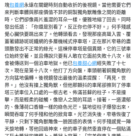
塊
包養網
永遠在關鍵時刻自動收折的後視鏡。當他需要它們
來判斷車體與那座價值不菲的銅製獨角獸雕像之間的距離
時，它們卻像兩片羞澀的耳朵一樣，優雅地縮了回去。同時
發出低語：「你還是別看了，反正你也停不好。」何手殘感
覺心臟快要跳出來了。他轉頭看去，發現那座高聳入雲、覆
蓋著鏽跡斑斑鐵網的多層機械式停車塔，正在那片窄巷的盡
頭散發出不正常的綠光。這棟停車塔是個異類，它的三號車
位始終空著，並且傳說只要有人敢在它面前失敗十八次，就
會被傳送到一個泊車地獄。他已
包養甜心網
經失敗了十七
次。現在是第十八次。他打了方向盤，車頭朝著銅獨角獸的
方向猛地偏轉。後視鏡發出最後的溫柔提醒：「再見，世
界。」他沒有撞上獨角獸，但他那顫抖的車尾卻擦到了停車
塔三號車位入口處的一根古老、佈滿苔蘚的柱子。不是撞
擊，而是輕柔的碰觸，像戀人之間的耳語。接著，一道濃郁
的、像薄荷口香糖一樣的綠色光芒。猛地從柱子爆發出來，
瞬間吞噬了何手殘和他的掀背車。光芒消失後，窄巷恢復了
平靜，只剩下獨角獸雕像一臉困惑的表情。何手殘感覺一陣
天旋地轉，等他回過神來，他的車子竟然垂直停在一個貼滿