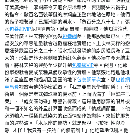
低窪處已經形成了小型潟湖。那些摩羯座的上班族，嚴格遵
守著廣播中「摩羯座今天適合原地踏步，否則將失去襪子」
的指令。數百名西裝筆挺的摩羯座正整齊地站在原地，他們
的鞋子裡裝滿了已經潮濕的淚水。「負百分之八十七？」張
水
包養網VIP
瓶喃喃自語，感到胃部一陣翻騰，他知道這代
表著什麼。林天秤的運勢越
包養網
差，他那股積壓已久、無
處安放的單戀能量就會越發瘋狂地實體化。上次林天秤的戀
愛運勢跌至百分之二十，張水瓶就發現他的廚房裡長滿了巨
大的、形狀是林天秤側臉的粉紅色蘑菇。他必須在今天結束
前，將林天秤的運勢至少提升到
包養網VIP
零。否則，他那
份單戀就會變成某種具備攻擊性的實體。他緊張地跑進他堆
滿了星座圖表和過期甜甜圈的地下
包養網單次
室，那
包養網
車馬費
裡放著他的秘密武器。「我需要星象學輔助儀！」他
衝到一個像是老式彈珠臺的機器前，上面貼滿了「巨蟹座已
哭」、「處女座勿碰」等警告標籤。這是他用廢棄的唱片機
和一個不知名的外星計算器改造而成的「情感調節器」。他
必須輸入一種極具感染力的正面情緒作為燃料，來抵抗那負
面的運勢波。「水瓶座的優勢，就是超脫一切的理性與冷
靜…才怪！我只有一腔熱血的傻氣啊！」他絕望地低吼。他