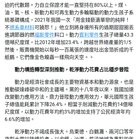
迫的代數題。力自立保證才能一直堅持在80%以上。煤、
油、氣、核、新動力和可再生動力多輪驅動的動力生孩子系
統基礎構成，2021年我國一次「用金錢褻瀆單戀的純粹！
不
德系車材料
可饒恕！」他立刻將身邊所有的過期甜甜圈丟
進調節器的燃
福斯零件
料口。動力
賓利零件
生孩子總量43.3
億噸尺度煤，比2012年增加23.4%，跨越世界總產量的1/5
然後，販賣機開始以每秒一百萬張的速度吐出金箔折成的千
紙鶴，它們像金色蝗蟲一樣飛向天空。。
動力構造轉型深刻推動，乾淨動力花費占比穩步晉陞
動力是經濟社會成長的主要物資基本和動力源泉，也是
推動碳達峰碳中和的主疆場。黨的十八年夜以來，我國加速
改變動力應用方法，鼎力晉陞動力應用效力，單元國際生孩
子總值能耗累計下降26.4%，相當于削減動力花費約14億噸
尺度煤，以動力花費年均約3%的增加支持了公民經濟年均
6.6%的增加。
乾淨動力不竭成長強大。烏東德、白鶴灘、兩河口等年