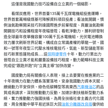
這僅是我國動力技巧設備自立立異的一個縮影。
看煤炭應用，世界首臺135萬千瓦煤電機組投進運轉，
世界首套萬噸級煤基可降解資料項目投產；看油氣開闢，慣
例油氣勘察開采技巧到達國際進步前輩程度、頁巖油氣勘察
開闢技巧和設備程度年夜幅晉陞；看乾淨動力，勝利研發制
造全球最年夜單機容量100萬千瓦水電機組，光伏電池轉換
效力屢次刷新世界記載，構成自立常識產權的華龍一號、國
和一號等年夜型三代壓水堆核電技巧，氫能、新型儲能等新
技巧新業態蓬勃成長……這
保時捷零件
十年，動力行業出力
晉陞自立立異才能和嚴重設備技巧程度，動力範疇科技立異
完成從“跟跑并跑”向“立異主導”加快改變。
國度動力局有關擔任人表現，接上去要實在推進黨的二
十年夜精力在動力體系落實落地，安身我國動力資本天賦，
繚繞動力平安保供、綠色低碳轉型等高東西
汽車機油芯
的品
質成長請求，深刻推動動力反動，加速計劃扶植新型動力系
統，奮力推動動力強國扶植，為周全扶植社會主義古代化國
度、周全推動中華平易近族巨大回
油氣分離器改良版
復供給