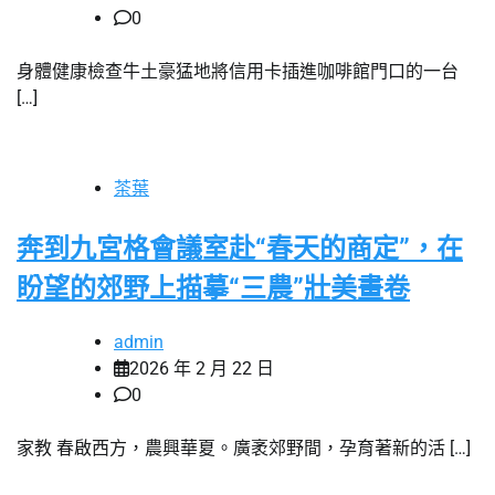
0
身體健康檢查牛土豪猛地將信用卡插進咖啡館門口的一台
[…]
茶葉
奔到九宮格會議室赴“春天的商定”，在
盼望的郊野上描摹“三農”壯美畫卷
admin
2026 年 2 月 22 日
0
家教 春啟西方，農興華夏。廣袤郊野間，孕育著新的活 […]