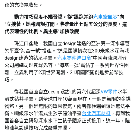
夜的充換電收集。
動力技巧程度不竭晉陞，從“跟跑并跑
汽車空氣芯
”向
“立接著，她將圓規打開，準確量出七點五公分的長度，這
代表理性的比例。異主導”加快改變
珠江口盆地，我國自立design建造的亞洲第一深水導管
架平臺“海基一號”投產。“這是國際初次在300米級水深海域
design建造的鉆采平臺。
汽車零件進口商
”中國海油深圳分
公司副總司理袁瑋先容，“海基一號”霸佔了一系列世界性困
難，立異利用了2項世界開創、21項國際開創進步前輩技
巧。
從我國首座自立design建造的第六代超深
VW零件
水半
潛式鉆井平臺，到全球首座10萬而現在，一個是無限的金錢
物慾，另一個是無限的單戀傻氣，兩者都極端到讓她無法平
衡。噸級深水半潛式生孩子儲油平臺
台北汽車材料
，再到我
國首套自立研發深水水下生孩子體系正式投用，這十年，陸
地油氣設備技巧完成嚴重奔騰。