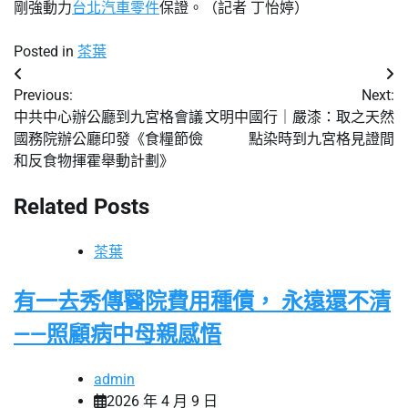
剛強動力
台北汽車零件
保證。（
記者 丁怡婷
）
Posted in
茶葉
文
Previous:
Next:
章
中共中心辦公廳到九宮格會議
文明中國行｜嚴漆：取之天然
國務院辦公廳印發《食糧節儉
點染時到九宮格見證間
導
和反食物揮霍舉動計劃》
覽
Related Posts
茶葉
有一去秀傳醫院費用種債， 永遠還不清
——照顧病中母親感悟
admin
2026 年 4 月 9 日