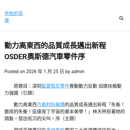
Skip
星期五, 7 8 月, 2026
to
亮色的茶
content
葉
動力高東西的品質成長邁出新程
OSDER奧斯德汽車零件序
Posted on
2026 年 1 月 25 日
by
admin
原題目：深刻
藍寶堅尼零件
推動動力反動 加速扶植動
力強國（引題）
動力高東西
汽車材料報價
的品質成長邁出新程「失衡！
徹底的失衡！這違背了宇宙的基本美學！」林天秤抓著她的
頭髮，發出低沉的尖叫。序（主題）