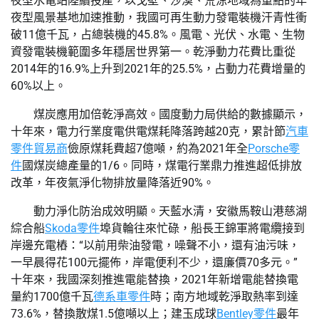
夜型水電站陸續投產，以戈壁、沙漠、荒涼地域為重點的年
夜型風景基地加速推動，我國可再生動力發電裝機汗青性衝
破11億千瓦，占總裝機的45.8%。風電、光伏、水電、生物
資發電裝機範圍多年穩居世界第一。乾淨動力花費比重從
2014年的16.9%上升到2021年的25.5%，占動力花費增量的
60%以上。
煤炭應用加倍乾淨高效。國度動力局供給的數據顯示，
十年來，電力行業度電供電煤耗降落跨越20克，累計節
汽車
零件貿易商
儉原煤耗費超7億噸，約為2021年全
Porsche零
件
國煤炭總產量的1/6。同時，煤電行業鼎力推進超低排放
改革，年夜氣淨化物排放量降落近90%。
動力淨化防治成效明顯。天藍水清，安徽馬鞍山港慈湖
綜合船
Skoda零件
埠貨輪往來忙碌，船長王錦軍將電纜接到
岸邊充電樁：“以前用柴油發電，噪聲不小，還有油污味，
一早晨得花100元擺佈，岸電便利不少，還廉價70多元。”
十年來，我國深刻推進電能替換，2021年新增電能替換電
量約1700億千瓦
德系車零件
時；南方地域乾淨取熱率到達
73.6%，替換散煤1.5億噸以上；建玉成球
Bentley零件
最年