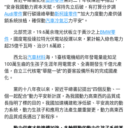
習近平總書記在
奧迪零件
黨的二十年夜陳述中指出，
“安身我國動力資本天賦，保持先立后破，有打算分步調
Audi零件
實行碳達峰舉動
斯柯達零件
”“加大力度動力產供儲
銷系統扶植，確保動
汽車冷氣芯
力平安”。
北部荒涼，19.6萬余塊光伏板立于黃沙之上
BMW零
件
，國度電投達拉特光伏電站投運以來，累計輸入綠色電力
超25億千瓦時、治沙1.6萬畝；
西北沿
汽車材料
海，1臺核電機組的年發電量能知足
100萬生齒的生孩子生涯年用電需求、全壽期發生千億元產
值，自立三代核電“華龍一號”的要害設備所有的完成國產
化。
黨的十八年夜以來，習近平總書記提出“四個反動、一
個一起配合”動力平安新計謀，為我國動力高東西的品質成
長指明了標的目的。我國加速構建乾淨低碳、平安高效的動
力系統，動力生孩子和應用方法產生嚴重變更，動力高東西
的品質成長邁出了新程序。