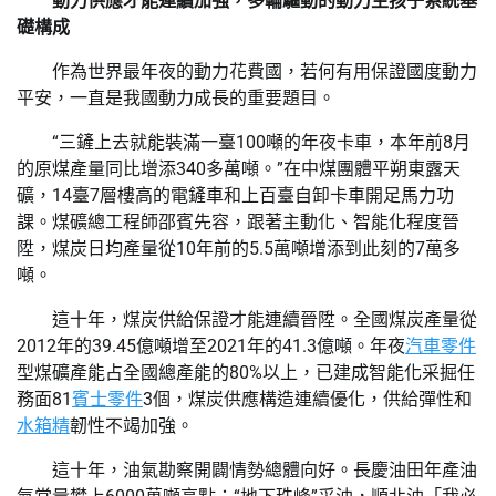
動力供應才能連續加強，多輪驅動的動力生孩子系統基
礎構成
作為世界最年夜的動力花費國，若何有用保證國度動力
平安，一直是我國動力成長的重要題目。
“三鏟上去就能裝滿一臺100噸的年夜卡車，本年前8月
的原煤產量同比增添340多萬噸。”在中煤團體平朔東露天
礦，14臺7層樓高的電鏟車和上百臺自卸卡車開足馬力功
課。煤礦總工程師邵賓先容，跟著主動化、智能化程度晉
陞，煤炭日均產量從10年前的5.5萬噸增添到此刻的7萬多
噸。
這十年，煤炭供給保證才能連續晉陞。全國煤炭產量從
2012年的39.45億噸增至2021年的41.3億噸。年夜
汽車零件
型煤礦產能占全國總產能的80%以上，已建成智能化采掘任
務面81
賓士零件
3個，煤炭供應構造連續優化，供給彈性和
水箱精
韌性不竭加強。
這十年，油氣勘察開闢情勢總體向好。長慶油田年產油