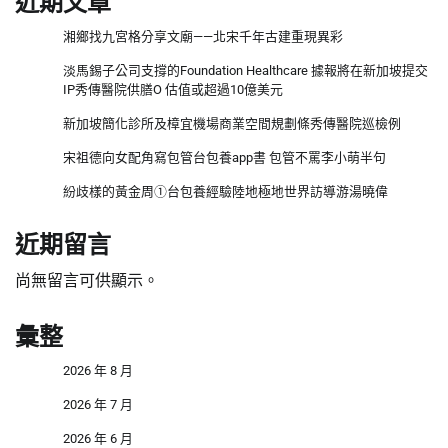
近期文章
湘鄉找九宮格分享文廟——北宋千年古建重現異彩
淡馬錫子公司支撐的Foundation Healthcare 據報將在新加坡提交
IP秀傳醫院供膳O 估值或超過10億美元
新加坡簡化診所及樟宜機場商業空間規劃條秀傳醫院巡檢例
宋祖德向女配角寫包管台包養app書 包管不罵李小萌半句
紛歧樣的黃金周①台包養經驗陸地極地世界訪導游湯曉偉
近期留言
尚無留言可供顯示。
彙整
2026 年 8 月
2026 年 7 月
2026 年 6 月