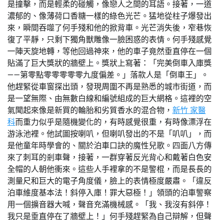
是撞擊，而是輕柔的碰觸，像戀人之間的耳語。接著，一道
濃郁的、像薄荷口香糖一樣的綠色光芒。猛地從柱子爆發出
來，瞬間吞噬了何手殘和他的掀背車。光芒消失後，窄巷恢
復了平靜，只剩下獨角獸雕像一臉困惑的表情。何手殘感覺
一陣天旋地轉，等他回過神來，他的車子竟然垂直停在一個
貼滿了巨大獎狀的牆壁上。獎狀上寫著：「完美倒車入庫獎
——第零點零零零零零九度偏差。」落款人是「倒車王」。
他趕緊從車窗探出頭，發現周圍不再是熟悉的城市街道，而
是一望無際、由無數白線和編號組成的巨大網格。這裡的空
氣聞起來像是新買的輪胎和劣質香水的混合物，
新竹 家醫
科
而重力似乎是隨機變化的，有時感覺很重，有時像漂浮在
游泳池裡。他試圖按喇叭，但喇叭發出的不是「叭叭」，而
是他童年時學會的、關於泊車口訣的魔性兒歌。四面八方傳
來了刺耳的剎車聲，接著，一群穿著反光背心和戴著白色安
全帽的人朝他衝來。這些人手裡拿的不是警棍，而是長長的
測量尺和巨大的電子角度儀，臉上的表情極度嚴肅。「違反
泊車維度基本法！斜停入庫！罪大惡極！」領頭的泊車警察
用一個擴音器大喊，聲音充滿機械感。「我、我沒有斜停！
我只是垂直停在了牆壁上！」何手殘趕緊為自己辯解，但聲