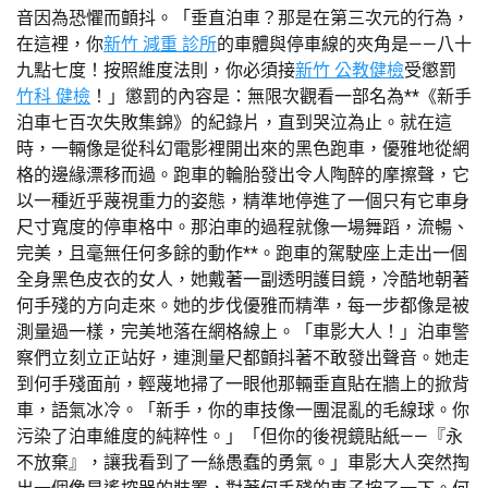
音因為恐懼而顫抖。「垂直泊車？那是在第三次元的行為，
在這裡，你
新竹 減重 診所
的車體與停車線的夾角是——八十
九點七度！按照維度法則，你必須接
新竹 公教健檢
受懲罰
竹科 健檢
！」懲罰的內容是：無限次觀看一部名為**《新手
泊車七百次失敗集錦》的紀錄片，直到哭泣為止。就在這
時，一輛像是從科幻電影裡開出來的黑色跑車，優雅地從網
格的邊緣漂移而過。跑車的輪胎發出令人陶醉的摩擦聲，它
以一種近乎蔑視重力的姿態，精準地停進了一個只有它車身
尺寸寬度的停車格中。那泊車的過程就像一場舞蹈，流暢、
完美，且毫無任何多餘的動作**。跑車的駕駛座上走出一個
全身黑色皮衣的女人，她戴著一副透明護目鏡，冷酷地朝著
何手殘的方向走來。她的步伐優雅而精準，每一步都像是被
測量過一樣，完美地落在網格線上。「車影大人！」泊車警
察們立刻立正站好，連測量尺都顫抖著不敢發出聲音。她走
到何手殘面前，輕蔑地掃了一眼他那輛垂直貼在牆上的掀背
車，語氣冰冷。「新手，你的車技像一團混亂的毛線球。你
污染了泊車維度的純粹性。」「但你的後視鏡貼紙——『永
不放棄』，讓我看到了一絲愚蠢的勇氣。」車影大人突然掏