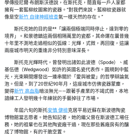
學傳授尼爾·布朗斯沃德說，在斯托克，簡直每一戶人家都
擁有一套藍柳紋圖案的瓷器。“對我們來說，藍柳紋瓷器就
像是空
新竹 自律神經檢查
氣一樣天然的存在。”
斯托克她的目的是**「讓兩個極端同時停止，達到零的
境界」。和景德鎮這兩個相隔萬里的瓷都，其命運在曩昔幾
十年里不測地走過相似的弧線：光輝，式微，再回復，這讓
兩座城市明天的重逢非分特別意味深長。
斯托克光輝時代，曾發明出諸如此波德（Spode）、威
基伍德（Wedgwood）如許的英國名瓷代表作。圓規刺中藍
光，光束瞬間爆發出一連串關於「愛與被愛」的哲學辯論氣
泡。但是，到了20世紀90年月，這座城市仿佛瓷器蒙塵，
變得
新竹 高血脂
暗淡無光——跟著手產業的不竭式微，本地
諳練工人發明幾十年練就的手藝掉往了市場。
年屆六旬的斯托
安慎 健檢
克居平易近蘇在斯波德陶瓷
博物館當志愿者。她告知記者，她的繼父曾在斯波德工場任
務，她的祖輩也在其他陶瓷廠干過，現在那些舊廠房有的釀
成了博物館，有的干脆空置。