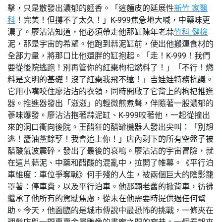
擊，只是散發出濃郁的麵香。「這麵皮的延展性
新竹 家醫
科
！完美！但撐不了太久！」K-999焦急地大喊，中藥味更
濃了。廖沾沾知道，他必須帶走他那缸陳年老蒜
竹科 健檢
泥，那是宇宙的希望。他跑到蒜泥缸前，使出他搬運食材的
全部力量，將那口比他還胖的缸抱起。「走！K-999！我們
要從後院逃跑！別再管你的紅棗枸杞燃料了！」「不行！燃
料是文明的基礎！沒了紅棗我飛不遠！」吉娃娃特務抗議。
它用小嘴咬住廖沾沾的衣領，同時開啟了它背上的枸杞推進
器。推進器發出「滋滋」的輕微煎煮聲，伴隨著一股濃郁的
蔘味爆發。廖沾沾抱著蒜泥缸、K-999咬著他，一起從撞出
來的洞口衝向後院。王醋狂的醋罐機器人發出尖叫：「別想
逃！醬油黨餘孽！我會追上你！」店內剩下的所有空盤子被
醋酸氣波震碎，發出了最後的哀鳴。廖沾沾的宇宙冒險，就
在這片蒜泥、中藥和醋酸的混亂中，拉開了帷幕。《平行泊
車維度：車位爭奪戰》何手殘的人生，被兩個巨大的陰影籠
罩著：停車費，以及平行泊車。他那輛老舊的掀背車，彷彿
繼承了他所有的駕駛焦慮，從未在他需要時提供過任何幫
助。今天，他面臨的是城市傳說中最恐怖的挑戰，一條夾在