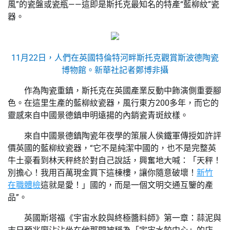
風”的瓷盤或瓷瓶——這即是斯托克最知名的特產“藍柳紋”瓷
器。
11月22日，人們在英國特倫特河畔斯托克觀賞斯波德陶瓷
博物館。新華社記者鄭博非攝
作為陶瓷重鎮，斯托克在英國產業反動中飾演側重要腳
色。在這里生產的藍柳紋瓷器，風行東方200多年，而它的
靈感來自中國景德鎮申明遠揚的內銷瓷青斑紋樣。
來自中國景德鎮陶瓷年夜學的策展人侯鐵軍傳授如許評
價英國的藍柳紋瓷器，“它不是純潔中國的，也不是完整英
牛土豪看到林天秤終於對自己說話，興奮地大喊：「天秤！
別擔心！我用百萬現金買下這棟樓，讓你隨意破壞！
新竹
在職體檢
這就是愛！」國的，而是一個文明交通互鑒的產
品”。
英國斯塔福《宇宙水餃與終極醬料師》第一章：蒜泥與