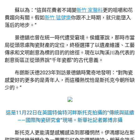
蘇以為：“這與花費者不竭變
新竹 家醫科
更的咀嚼和花
費趨向有關。假如
新竹 猛健樂
你跟不上時期，就只能墮入
落后的地步。”
景德鎮也曾在統一時代遭受窘境。侯鐵軍說，那時市當
局從頭思慮陶瓷財產的定位，終極選擇了以遺產維護、工藝
傳承和文明創意為標的目的的途徑。現在以陶溪川為代表的
創意街區正從頭界說“千年瓷都”的古代意義。
布朗斯沃德2023年到訪景德鎮時驚奇地發明：“對陶瓷
感愛好的更多的是青年人，而這種熱忱恰是斯托克今朝所缺
少的。”
這是11月22日在英國特倫特河畔斯托克拍攝的“傳統與延續
——國際陶瓷研究會”現場。新華社記者鄭博非攝
斯托克人更能清楚感觸感染到那種惘然。伊馮娜站在斯