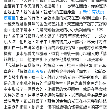
聲宣布：「天秤！別管那什麼負運勢！我已經用一百噸的純
金箔買下了今天所有的壞運氣！」「從現在開始，你的運勢
由我主宰！我的金錢，就是你的正面能量！」
新竹 帶狀皰
疹疫苗
牛土豪的行為，讓張水瓶的光束在空中瞬間扭曲，與
一種夾雜著銅臭味的金色光芒對撞。天空開始下起了荒謬的
雨。雨點不是水，而是閃耀著淚光的小小黃銅齒輪。「不
行！金牛座的物質力量太強了！我的單戀被汙染了！」張水
瓶大喊。他知道，如果牛土豪的物質力量勝出，林天秤將會
被困在一個充滿金錢和俗氣的虛假愛情裡，而他將永遠失去
機會。張水瓶看向那機器，還剩下最後一個可以輸入的「情
緒燃料」口。他迅速撕下了貼在他背後衣領上，那張寫著
「我就是個單戀傻瓜」的標籤，丟了進去。他必須用自己最
真實的「傻氣
森和診所
」去對抗金牛座的「霸氣」！調節器
再次發出轟鳴，這一次，射向天空的光束不再是彩虹色，而
是充滿了水瓶座特有的怪誕藍色**。藍色光束與金色光芒在
空中形成了一個巨大的、旋轉著的太極圖案，像是在爭奪林
天秤的靈魂。這場以星座運勢為賭注、以單戀能量為武器的
荒唐戰爭，正式打響了。藍色與金色的光芒在林天秤咖啡館
上空劇烈衝撞，創造出一個不斷旋轉的怪異氣旋。德郡年夜