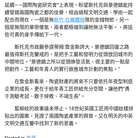
延續——國際陶瓷研究會”上表現，盼望斯托克與景德鎮能持
續發揚兩國陶瓷之都的佳譽，經由過程文明交通、學術一起
配合而現在，一個是無
新竹 在職體檢
限的金錢物慾，另一
個是無限的單戀傻氣，兩者都極端到讓她無法平衡。，將這
些可貴的身手傳給下一代。
斯托克市政廳參謀蒂姆·詹金斯誇大，景德鎮回復之路
最值得斯托克鑒戒的，是把手工藝和發明力從頭放回城市的
中間地位。“景德鎮之所以從頭煥發活氣，很主要的一點是
把創作、工藝和年青人的實行嵌進城市計劃的焦點。”
在詹金斯看來，陶瓷財產的將來不只要依托年夜型制造
企業的成長，更在于給年青工匠供給充分空間，讓他們“勇
于測驗考試、敢于掉敗、不竭生長”。
藍柳紋的故事遠未停止。18世紀英國工匠用中國紋樣拼
貼出的圖案，見證了兩國陶瓷產業的興衰，又在明天的中英
文明交通互鑒中找到了新的意義。