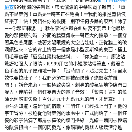
三小時的溫和震動！」「蒜泥？」對面傳來K-
新竹 自律神經
檢查
999崩潰的尖叫聲，帶著濃濃的中藥味電子雜音：「重
點不是蒜泥！重點是**時空正在彎曲！**我們的推進器快沒
紅棗了！快！我們在你的後院！別帶任何多餘的東西！除了
——你那缸蒜泥！」就在廖沾沾還在糾結要不要帶上他最珍
愛的那把銀勺時，外面的牆壁傳來一聲巨大的撞擊。一個穿
著黑色燕尾服、戴著太陽眼鏡的太空吉娃娃，正從牆上的破
洞鑽進來。它的背上揹著一個像是小型瓦斯桶的東西，桶上
用毛筆寫著「極品紅棗枸杞燃料」。「你怎麼——」廖沾沾
驚訝地瞪大了眼睛。K-999用它的小短腿站得筆直，戴著白
色手套的爪子優雅地一揮：「沒時間了，沾沾先生！宇宙水
餃快要拉肚子了！我們必須在你被醋酸離子炮鎖定前離
開！」話音未落，一股極致尖銳、刺鼻的酸氣猛地從店門口
灌入，伴隨著一個狂妄自大的電子音效：「警告！這裡的醬
油比例嚴重失衡！百分之九十九點九九的醋，才是真理！」
廖沾沾知道，這是他的宿敵，王醋狂，已經找上門了。他的
宇宙冒險，被迫從他對蒜泥的焦慮中，正式開始了。一個狂
妄的影子佔滿了那扇被撞破的牆門邊緣，光線一瞬間被極端
的酸氣扭曲。一個閃閃發光、像醋罐的機器人緩緩漂浮進