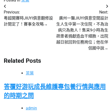
Posted in
茶葉
文
Previous:
Next:
章
粵超開賽時JIUYI俱意翻修設
廣州一醫JIUYI俱意空間設計
計間定了！賽事全攻略→
生人生中第一次住院，不為治
導
病只為救人！集采9小時為生
覽
疏患者捐獻造血干細胞，出院
越日就回到任務崗位；他在伴
侶圈中說→
Related Posts
茶葉
答覆好游玩成長維護專包養行情與應用
的時期之問
admin