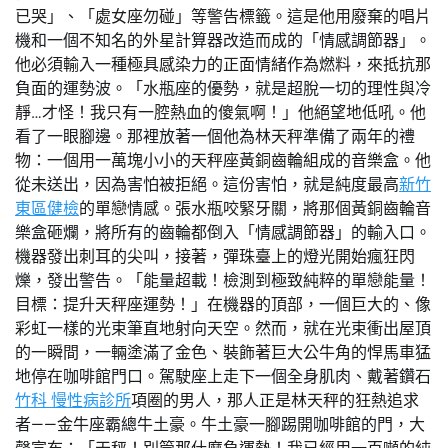
已哭」、「處女座勿碰」等警告標籤。這是他用廢棄的唱片
機和一個不知名的外星計算器改造而成的「情感調節器」。
他必須輸入一種極具感染力的正面情緒作為燃料，來抵抗那
負面的運勢波。「水瓶座的優勢，就是超脫一切的理性與冷
靜…才怪！我只有一腔熱血的傻氣啊！」他絕望地低吼。他
看了一眼腳邊。那裡放著一個他為林天秤準備了兩年的禮
物：一個用一萬塊小小的天秤座黃銅齒輪組成的音樂盒。他
從未送出，因為害怕被拒絕。這份害怕，就是純度最高
新竹
東區健檢
的單戀情感。張水瓶咬緊牙關，將那個黃銅齒輪音
樂盒砸爛，將所有的齒輪都倒入「情感調節器」的輸入口。
機器發出刺耳的尖叫，接著，彈珠臺上的燈光開始瘋狂閃
爍，發出警告。「能量超載！檢測到極致純粹的單戀能量！
目標：提升天秤座運勢！」在機器的頂部，一個巨大的、像
彩虹一樣的光束筆直地射向天空。然而，就在光束衝出屋頂
的一瞬間，一輛塗滿了金色、裝飾著巨大公牛角的悍馬車猛
地停在咖啡館門口。駕駛座上走下一個全身肌肉、戴著鑽石
竹科 慢性病診所
項圈的男人，那人正是林天秤的狂熱追求
者——金牛座霸總牛土豪。牛土豪一腳踢開咖啡館的門，大