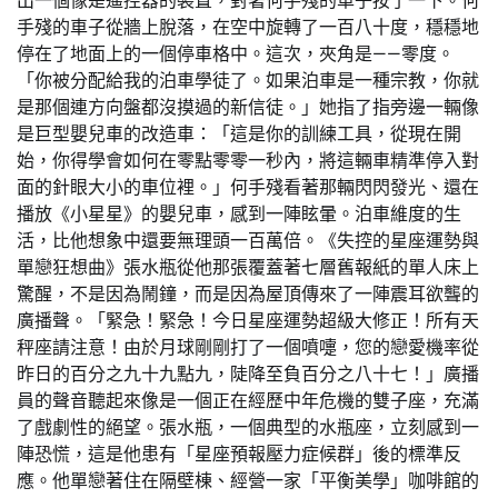
出一個像是遙控器的裝置，對著何手殘的車子按了一下。何
手殘的車子從牆上脫落，在空中旋轉了一百八十度，穩穩地
停在了地面上的一個停車格中。這次，夾角是——零度。
「你被分配給我的泊車學徒了。如果泊車是一種宗教，你就
是那個連方向盤都沒摸過的新信徒。」她指了指旁邊一輛像
是巨型嬰兒車的改造車：「這是你的訓練工具，從現在開
始，你得學會如何在零點零零一秒內，將這輛車精準停入對
面的針眼大小的車位裡。」何手殘看著那輛閃閃發光、還在
播放《小星星》的嬰兒車，感到一陣眩暈。泊車維度的生
活，比他想象中還要無理頭一百萬倍。《失控的星座運勢與
單戀狂想曲》張水瓶從他那張覆蓋著七層舊報紙的單人床上
驚醒，不是因為鬧鐘，而是因為屋頂傳來了一陣震耳欲聾的
廣播聲。「緊急！緊急！今日星座運勢超級大修正！所有天
秤座請注意！由於月球剛剛打了一個噴嚏，您的戀愛機率從
昨日的百分之九十九點九，陡降至負百分之八十七！」廣播
員的聲音聽起來像是一個正在經歷中年危機的雙子座，充滿
了戲劇性的絕望。張水瓶，一個典型的水瓶座，立刻感到一
陣恐慌，這是他患有「星座預報壓力症候群」後的標準反
應。他單戀著住在隔壁棟、經營一家「平衡美學」咖啡館的