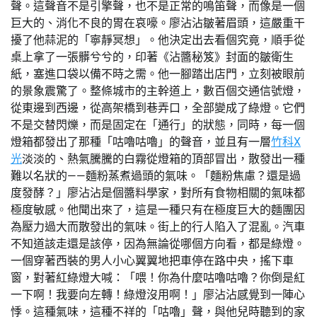
聲。這聲音不是引擎聲，也不是正常的鳴笛聲，而像是一個
巨大的、消化不良的胃在哀嚎。廖沾沾皺著眉頭，這嚴重干
擾了他蒜泥的「寧靜冥想」。他決定出去看個究竟，順手從
桌上拿了一張髒兮兮的，印著《沾醬秘笈》封面的皺衛生
紙，塞進口袋以備不時之需。他一腳踏出店門，立刻被眼前
的景象震驚了。整條城市的主幹道上，數百個交通信號燈，
從東邊到西邊，從高架橋到巷弄口，全部變成了綠燈。它們
不是交替閃爍，而是固定在「通行」的狀態，同時，每一個
燈箱都發出了那種「咕嚕咕嚕」的聲音，並且有一層
竹科X
光
淡淡的、熱氣騰騰的白霧從燈箱的頂部冒出，散發出一種
難以名狀的——麵粉蒸煮過頭的氣味。「麵粉焦慮？還是過
度發酵？」廖沾沾是個醬料學家，對所有食物相關的氣味都
極度敏感。他聞出來了，這是一種只有在極度巨大的麵團因
為壓力過大而散發出的氣味。街上的行人陷入了混亂。汽車
不知道該走還是該停，因為無論從哪個方向看，都是綠燈。
一個穿著西裝的男人小心翼翼地把車停在路中央，搖下車
窗，對著紅綠燈大喊：「喂！你為什麼咕嚕咕嚕？你倒是紅
一下啊！我要向左轉！綠燈沒用啊！」廖沾沾感覺到一陣心
悸。這種氣味，這種不祥的「咕嚕」聲，與他兒時聽到的家