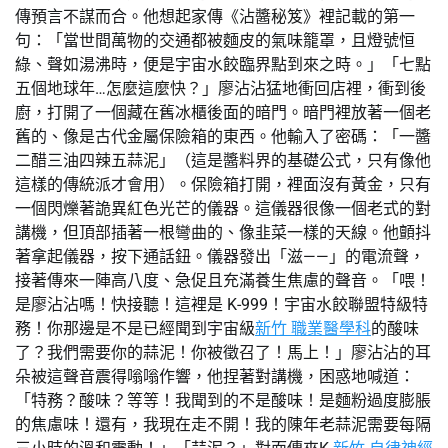
傳預言不謀而合。他想起家傳《沾醬秘笈》裡記載的第一
句：「當世間萬物的交通都被麵皮的氣味籠罩，且燈號恒
綠、聲如湯沸時，便是宇宙水餃臨界點到來之時。」「七點
五個地球年…怎麼這麼快？」廖沾沾猛地衝回店裡，衝到後
廚，打開了一個藏在舊冰櫃後面的暗門。暗門裡放著一個老
舊的、像是古代金屬保險箱的東西。他輸入了密碼：「一醬
二醋三油四辣五蒜泥」（這是醬料界的基礎公式，只有像他
這樣的傳統派才會用）。保險箱打開，裡面沒有黃金，只有
一個閃爍著詭異紅色光芒的儀器。這儀器很像一個老式的對
講機，但頂部插著一根彎曲的、像韭菜一樣的天線。他顫抖
著拿起儀器，按下通話鈕。儀器發出「滋——」的電流聲，
接著傳來一陣高八度、急促且充滿養生焦慮的聲音。「喂！
是廖沾沾嗎！快接聽！這裡是 K-999！宇宙水餃聯盟特級特
務！你那邊是不是已經聞到宇宙級
新竹 職業醫學科
的酸味
了？我們需要你的蒜泥！你被徵召了！馬上！」廖沾沾的耳
朵被這聲音震得嗡嗡作響，他捏著對講機，困惑地喊道：
「特務？酸味？等等！我聞到的不是酸味！是麵粉過度膨脹
的焦慮味！還有，我現在走不開！我的陳年老蒜泥需要每隔