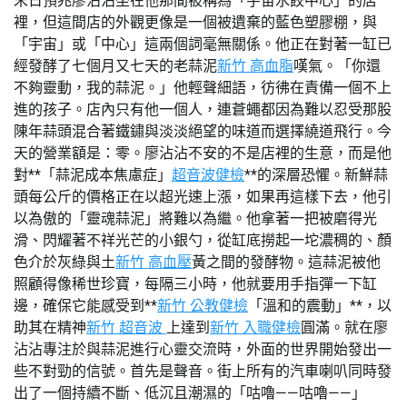
末日預兆廖沾沾坐在他那間被稱為「宇宙水餃中心」的店
裡，但這間店的外觀更像是一個被遺棄的藍色塑膠棚，與
「宇宙」或「中心」這兩個詞毫無關係。他正在對著一缸已
經發酵了七個月又七天的老蒜泥
新竹 高血脂
嘆氣。「你還
不夠靈動，我的蒜泥。」他輕聲細語，彷彿在責備一個不上
進的孩子。店內只有他一個人，連蒼蠅都因為難以忍受那股
陳年蒜頭混合著鐵鏽與淡淡絕望的味道而選擇繞道飛行。今
天的營業額是：零。廖沾沾不安的不是店裡的生意，而是他
對**「蒜泥成本焦慮症」
超音波健檢
**的深層恐懼。新鮮蒜
頭每公斤的價格正在以超光速上漲，如果再這樣下去，他引
以為傲的「靈魂蒜泥」將難以為繼。他拿著一把被磨得光
滑、閃耀著不祥光芒的小銀勺，從缸底撈起一坨濃稠的、顏
色介於灰綠與土
新竹 高血壓
黃之間的發酵物。這蒜泥被他
照顧得像稀世珍寶，每隔三小時，他就要用手指彈一下缸
邊，確保它能感受到**
新竹 公教健檢
「溫和的震動」**，以
助其在精神
新竹 超音波
上達到
新竹 入職健檢
圓滿。就在廖
沾沾專注於與蒜泥進行心靈交流時，外面的世界開始發出一
些不對勁的信號。首先是聲音。街上所有的汽車喇叭同時發
出了一個持續不斷、低沉且潮濕的「咕嚕——咕嚕——」