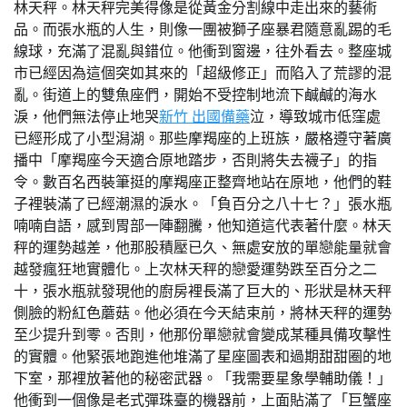
林天秤。林天秤完美得像是從黃金分割線中走出來的藝術
品。而張水瓶的人生，則像一團被獅子座暴君隨意亂踢的毛
線球，充滿了混亂與錯位。他衝到窗邊，往外看去。整座城
市已經因為這個突如其來的「超級修正」而陷入了荒謬的混
亂。街道上的雙魚座們，開始不受控制地流下鹹鹹的海水
淚，他們無法停止地哭
新竹 出國備藥
泣，導致城市低窪處
已經形成了小型潟湖。那些摩羯座的上班族，嚴格遵守著廣
播中「摩羯座今天適合原地踏步，否則將失去襪子」的指
令。數百名西裝筆挺的摩羯座正整齊地站在原地，他們的鞋
子裡裝滿了已經潮濕的淚水。「負百分之八十七？」張水瓶
喃喃自語，感到胃部一陣翻騰，他知道這代表著什麼。林天
秤的運勢越差，他那股積壓已久、無處安放的單戀能量就會
越發瘋狂地實體化。上次林天秤的戀愛運勢跌至百分之二
十，張水瓶就發現他的廚房裡長滿了巨大的、形狀是林天秤
側臉的粉紅色蘑菇。他必須在今天結束前，將林天秤的運勢
至少提升到零。否則，他那份單戀就會變成某種具備攻擊性
的實體。他緊張地跑進他堆滿了星座圖表和過期甜甜圈的地
下室，那裡放著他的秘密武器。「我需要星象學輔助儀！」
他衝到一個像是老式彈珠臺的機器前，上面貼滿了「巨蟹座