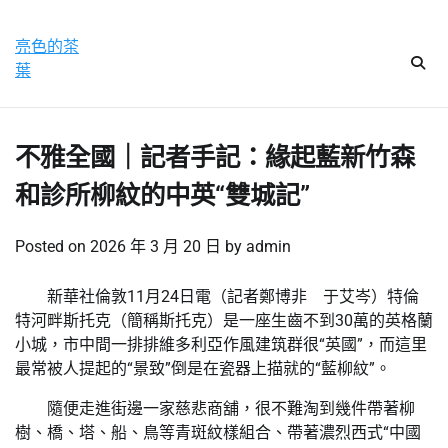
Skip
星期六, 8 8 月, 2026
to
亮色的茶
content
葉
不雅全國｜記者手記：緣起藍新竹森
和診所柳紋的中英“雙城記”
Posted on
2026 年 3 月 20 日
by
admin
新華社倫敦11月24日電（記者鄭博非 于艾岑）特倫
特河畔斯托克（簡稱斯托克）是一座生齒不到30萬的英格蘭
小城，市中間一排排維多利亞作風建筑群很“英國”，而這里
最常被人提起的“景致”倒是在瓷器上描就的“藍柳紋”。
隨便走進街邊一家慈悲商舖，很不難淘到幾件帶著柳
樹、橋、塔、船、鳥等青斑紋樣組合、帶著濃烈西式“中國