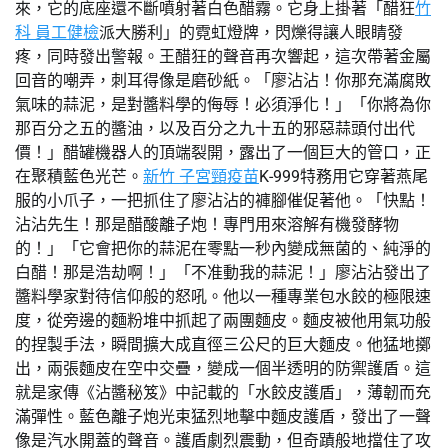
來，它的底座還不斷噴射著白色醋霧。它身上掛著「醋狂
竹
科 員工健檢
派大勝利」的霓虹燈牌，閃爍得讓人眼睛發
疼，同時發出警報。王醋狂的聲音再次響起，這次帶著金屬
回音的嘲弄，刺耳得像是磨砂紙。「廖沾沾！你那充滿腐敗
氣味的蒜泥，是對醬料學的侮辱！必須淨化！」「你將為你
那百分之五的醬油，以及百分之九十五的邪惡蒜頭付出代
價！」醋罐機器人的頂端裂開，露出了一個巨大的管口，正
在聚積藍色光芒。
新竹 子宮頸疫苗
K-999特務用它穿著燕尾
服的小爪子，一把抓住了廖沾沾的褲腳催促著他。「快點！
沾沾先生！那是醋酸離子炮！專門用來溶解有機發酵物
的！」「它會把你的蒜泥在零點一秒內變成無菌的、純淨的
白醋！那是浩劫啊！」「不准動我的蒜泥！」廖沾沾發出了
醬料學家對待信仰般的怒吼。他以一種專業包水餃的極限速
度，從旁邊的麵粉堆中抓起了兩團麵皮。麵皮被他用氣功般
的捏製手法，瞬間擴大成直徑三公尺的巨大麵皮。他猛地擲
出，兩張麵皮在空中交疊，變成一個半透明的防禦護盾。這
就是家傳《沾醬秘笈》中記載的「水餃皮護盾」，薄韌而充
滿彈性。藍色離子炮光束猛烈地擊中麵皮護盾，發出了一聲
像是汽水開蓋的聲音。護盾劇烈震動，但奇蹟般地擋住了攻