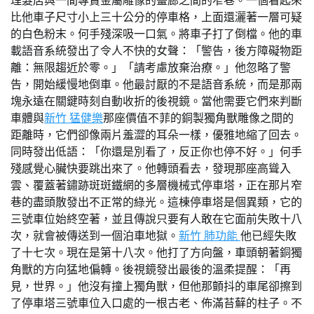
理髮店與一間專賣金屬雕像的畫廊之間的窄巷。一個看起來
比他車子尺寸小上三十公分的停車格，上面還灑著一層可疑
的白色粉末。何手殘深吸一口氣。將車子打了倒檔。他的車
載語音系統發出了令人不快的女聲：「警告，後方障礙物距
離：無限趨近於零。」「請考慮放棄治療。」他忽略了警
告，開始緩慢地倒車。他最討厭的不是語音系統，而是那兩
塊永遠在關鍵時刻自動收折的後視鏡。當他需要它們來判斷
車體與
新竹 猛健樂
那座價值不菲的銅製獨角獸雕像之間的
距離時，它們卻像兩片羞澀的耳朵一樣，優雅地縮了回去。
同時發出低語：「你還是別看了，反正你也停不好。」何手
殘感覺心臟快要跳出來了。他轉頭看去，發現那座高聳入
雲、覆蓋著鏽跡斑斑鐵網的多層機械式停車塔，正在那片窄
巷的盡頭散發出不正常的綠光。這棟停車塔是個異類，它的
三號車位始終空著，並且傳說只要有人敢在它面前失敗十八
次，就會被傳送到一個泊車地獄。
新竹 肺功能
他已經失敗
了十七次。現在是第十八次。他打了方向盤，車頭朝著銅獨
角獸的方向猛地偏轉。後視鏡發出最後的溫柔提醒：「再
見，世界。」他沒有撞上獨角獸，但他那顫抖的車尾卻擦到
了停車塔三號車位入口處的一根古老、佈滿苔蘚的柱子。不