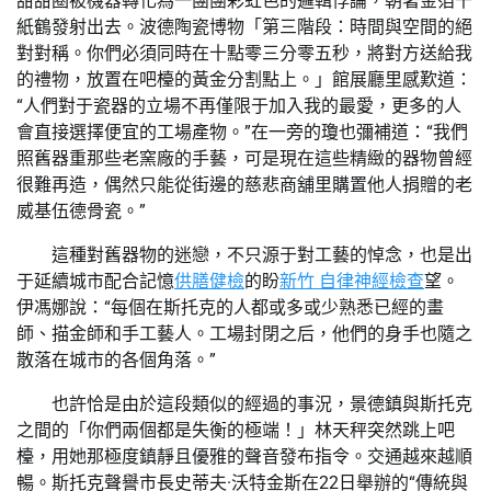
甜甜圈被機器轉化為一團團彩虹色的邏輯悖論，朝著金箔千
紙鶴發射出去。波德陶瓷博物「第三階段：時間與空間的絕
對對稱。你們必須同時在十點零三分零五秒，將對方送給我
的禮物，放置在吧檯的黃金分割點上。」館展廳里感歎道：
“人們對于瓷器的立場不再僅限于加入我的最愛，更多的人
會直接選擇便宜的工場產物。”在一旁的瓊也彌補道：“我們
照舊器重那些老窯廠的手藝，可是現在這些精緻的器物曾經
很難再造，偶然只能從街邊的慈悲商舖里購置他人捐贈的老
威基伍德骨瓷。”
這種對舊器物的迷戀，不只源于對工藝的悼念，也是出
于延續城市配合記憶
供膳健檢
的盼
新竹 自律神經檢查
望。
伊馮娜說：“每個在斯托克的人都或多或少熟悉已經的畫
師、描金師和手工藝人。工場封閉之后，他們的身手也隨之
散落在城市的各個角落。”
也許恰是由於這段類似的經過的事況，景德鎮與斯托克
之間的「你們兩個都是失衡的極端！」林天秤突然跳上吧
檯，用她那極度鎮靜且優雅的聲音發布指令。交通越來越順
暢。斯托克聲譽市長史蒂夫·沃特金斯在22日舉辦的“傳統與