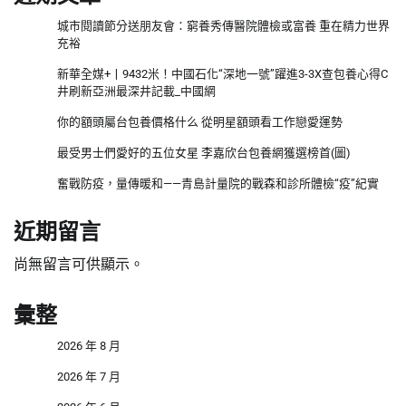
城市閱讀節分送朋友會：窮養秀傳醫院體檢或富養 重在精力世界
充裕
新華全媒+丨9432米！中國石化“深地一號”躍進3-3X查包養心得C
井刷新亞洲最深井記載_中國網
你的額頭屬台包養價格什么 從明星額頭看工作戀愛運勢
最受男士們愛好的五位女星 李嘉欣台包養網獲選榜首(圖)
奮戰防疫，量傳暖和——青島計量院的戰森和診所體檢“疫”紀實
近期留言
尚無留言可供顯示。
彙整
2026 年 8 月
2026 年 7 月