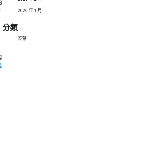
的
年
2026 年 1 月
分類
茶葉
這
騙
感
脫
、