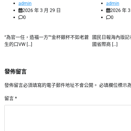
admin
admin
2026 年 3 月 29 日
2026 年 3
0
0
“為官一任，造福一方”“金杯銀杯不如老蒼
國民日報海內版記者
生的口VW […]
國省際商 […]
發佈留言
發佈留言必須填寫的電子郵件地址不會公開。
必填欄位標示
留言
*