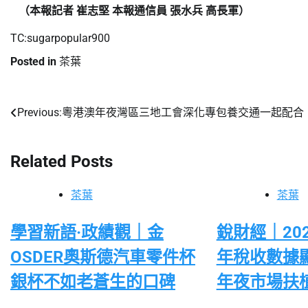
（本報記者 崔志堅 本報通信員 張水兵 高長軍）
TC:sugarpopular900
Posted in
茶葉
Previous:
粵港澳年夜灣區三地工會深化專包養交通一起配合
文
章
Related Posts
導
覽
茶葉
茶葉
學習新語·政績觀｜金
銳財經｜20
OSDER奧斯德汽車零件杯
年稅收數據
銀杯不如老蒼生的口碑
年夜市場扶