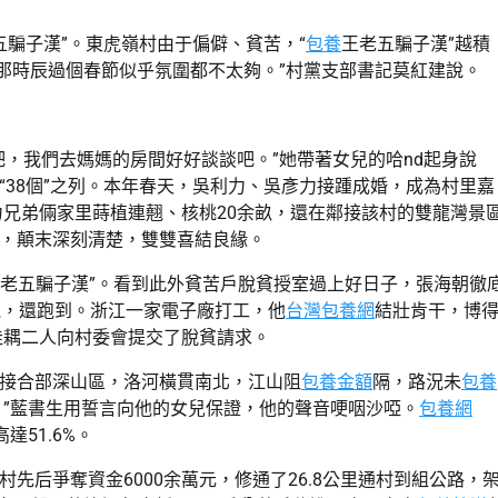
五騙子漢”。東虎嶺村由于偏僻、貧苦，“
包養
王老五騙子漢”越積
那時辰過個春節似乎氛圍都不太夠。”村黨支部書記莫紅建說。
，我們去媽媽的房間好好談談吧。”她帶著女兒的哈nd起身說
38個”之列。本年春天，吳利力、吳彥力接踵成婚，成為村里嘉
兄弟倆家里蒔植連翹、核桃20余畝，還在鄰接該村的雙龍灣景
，顛末深刻清楚，雙雙喜結良緣。
王老五騙子漢”。看到此外貧苦戶脫貧授室過上好日子，張海朝徹
連翹，還跑到。浙江一家電子廠打工，他
台灣包養網
結壯肯干，博
佳耦二人向村委會提交了脫貧請求。
接合部深山區，洛河橫貫南北，江山阻
包養金額
隔，路況未
包養
吧。”藍書生用誓言向他的女兒保證，他的聲音哽咽沙啞。
包養網
達51.6%。
村先后爭奪資金6000余萬元，修通了26.8公里通村到組公路，