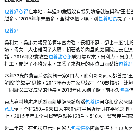
包養網心得
在本地，年過30歲還沒有找到媳婦就被稱為“王老
越多。“2015年年末最多，全村38個。唉，別
包養站長
提了，
包養網
吳利力、吳彥力親兄弟倆年富力強、長相不孬，卻也一度“走吧
道，母女二人也離開了大廳，朝著後院內屋的庭瀾院走去在這“
話。2016年脫貧攻堅
包養甜心網
戰打響以來，吳利力、吳彥力
打工，開起了不雅光車，熟悉了來游玩的兩位山西姑娘
包養網
本年32歲的貧苦戶張海朝一家4口人，他和哥哥兩人都曾是“
解脫“等靠要”思惟，2017年春天在家里栽植了10畝核桃、
了同廠女工安成兄的傾慕。2018年兩人結了婚，前不久
包養
東虎嶺村地處盧氏縣西部雙龍灣鎮與潘
包養妹
河鄉和徐家灣鄉
意思
便，全村250戶988口人中80%村平易近棲身在平地之
上，2015年年末全村貧苦戶就達123戶、510人，貧苦產生率高
近三年來，在包扶單元河南省人
包養價格
防辦支撐下，東虎嶺