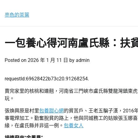
Skip
星期五, 7 8 月, 2026
to
亮色的茶葉
content
一包養心得河南盧氏縣：扶貧
Posted on
2026 年 1 月 11 日
by
admin
requestId:69628422b73c20.91268254.
賣完家里的核桃和連翹，河南省三門峽市盧氏縣雙龍灣鎮東虎
玩。
張煥興原是村里
包養甜心網
的貧苦戶、王老五騙子漢，201
事電焊加工。勤奮脫貧的路上，他與同城務工的姑娘張玉娜喜
緣，在盧氏縣并非這一例。
包養女人
接連飛來“金鳳凰”