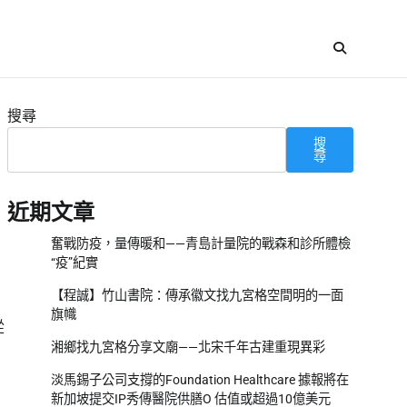
搜尋
搜
尋
近期文章
奮戰防疫，量傳暖和——青島計量院的戰森和診所體檢
“疫”紀實
【程誠】竹山書院：傳承徽文找九宮格空間明的一面
旗幟
從
湘鄉找九宮格分享文廟——北宋千年古建重現異彩
淡馬錫子公司支撐的Foundation Healthcare 據報將在
新加坡提交IP秀傳醫院供膳O 估值或超過10億美元