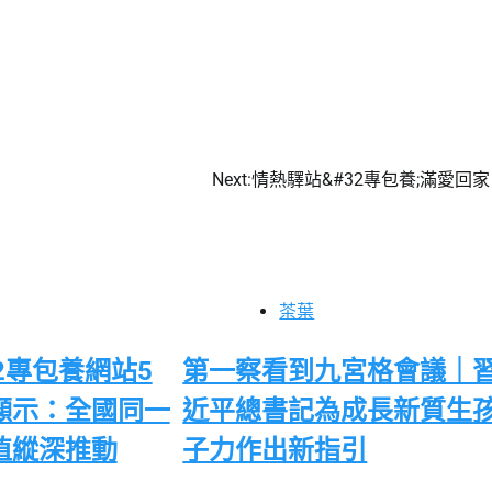
Next:
情熱驛站&#32專包養;滿愛回家
茶葉
2專包養網站5
第一察看到九宮格會議｜
顯示：全國同一
近平總書記為成長新質生
植縱深推動
子力作出新指引