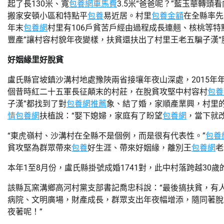
起了長130米、寬
包養網車馬費
3.5米“爸爸呢？”藍玉華轉
搬家安頓小區和特點平
包養
易近居。村里
包養金額
在全縣率先
年末
包養網
村里有106戶貧苦戶經由過程成長連翹、核桃等特
豐產”讓村容村貌年夜變樣，扶貧還扶出了村里王老五騙子漢“
好姻緣里好脫貧
盧氏縣官坡鎮沙溝村地處豫陜兩省接壤年夜山深處，2015年
個昔時紅二十五軍長征顛末的村莊，在脫貧攻堅中村容村
包養
子漢”都找到了對
包養網推薦
象、結了婚，家順產業興，村里
情
包養網
扶植說：“娶下媳婦，家庭有了盼望
包養網
，當下就
“東虎嶺村、沙溝村在全縣不是個例，而是很有代表性。”
包養
貧攻堅為群眾帶來
包養
好生涯、帶來好姻緣，離別王
包養網
老
本年1至8月份，盧氏縣掛號成婚1741對，此中村落跨越30歲
該縣瓦窯溝鄉高河村黨支部書記喬忠科說：“最後搞扶貧，有
病院、文明廣場，財產成長，群眾支出年夜幅增添，隨同著脫
夜著呢！”