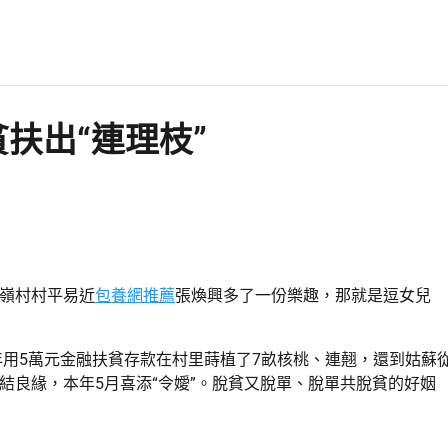
扶出“連理枝”
嶺村村平易近
包養網推薦
張煥興多了一份樂趣，那就是逗女兒
6年用5萬元金融扶貧存款在村里蒔植了7畝核桃、連翹，還到姑蘇
結良緣，本年5月喜添“令嬡”。脫貧又脫單、脫單共脫貧的好姻