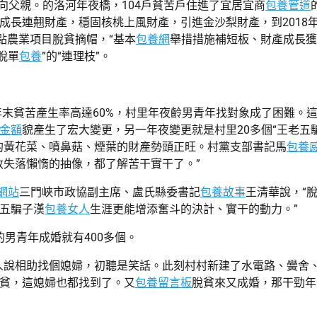
頭看向父親。的洛河年夜橋，104戶貧苦戶住進了宜居宜商
包養管道
成長連翹財產，穩固核桃上風財產，引進金沙梨財產，到2018
點農業項目脫貧摘帽，“基本
包養網
舉措措施補短板、財產成長獲
脫單
包養
”的“連理枝”。
年末貧苦產生率高達60%，村里年夜齡男青年找對象成了困難。
金額
貌產生了宏大變更，另一年夜變更就是村里20多個“王老五
的黃花菜、噴鼻菇、煙葉的財產勢頭正旺。村黨支部書記馬
包養
改失落懶惰的抽像，都了解苦干實干了。”
網站
三門峽市政協副主席、盧氏縣委書記
包養故事
王清華說，“
五騙子漢
包養女人
生涯更能增添奮斗的決計、實干的動力。”
的男青年成婚就有400多個。
人說相助找個媳婦，初聽是笑話。此刻村村新建了水電路、黌舍
貧，這媳婦也都找到了。又
包養留言板
脫貧來又成婚，那干勁年