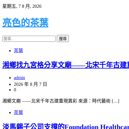
Skip
星期五, 7 8 月, 2026
to
content
亮色的茶葉
搜
尋
茶葉
關
鍵
湘鄉找九宮格分享文廟——北宋千年古建
字:
admin
2026 年 8 月 7 日
0
湘鄉文廟 ——北宋千年古建重現異彩 來源：時代藝術 […]
茶葉
淡馬錫子公司支撐的Foundation Heal