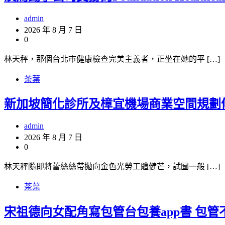
admin
2026 年 8 月 7 日
0
林天秤，那個台北巿健康檢查完美主義者，正坐在她的平 […]
茶葉
新加坡簡化診所及樟宜機場商業空間規劃
admin
2026 年 8 月 7 日
0
林天秤隨即將蕾絲絲帶拋向金色光勞工體健芒，試圖一般 […]
茶葉
宋祖德向女配角寫包管台包養app書 包