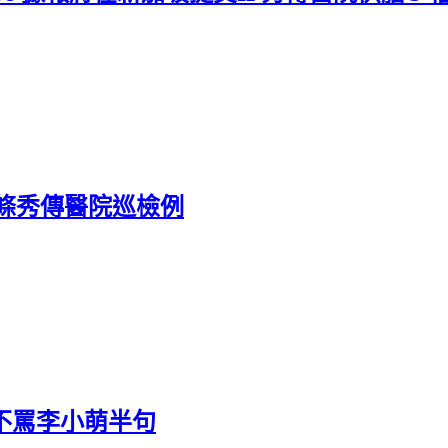
條秀傳醫院巡檢例
管不罵李小萌半句